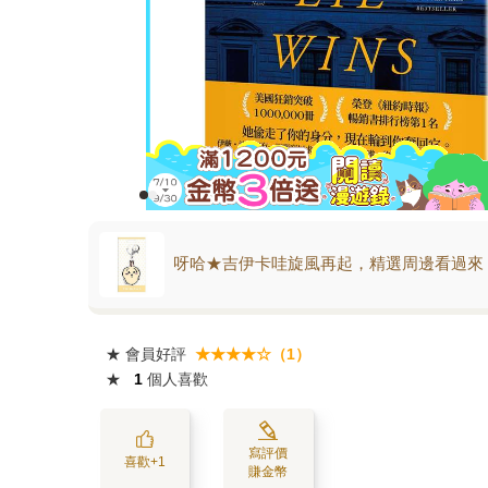
呀哈★吉伊卡哇旋風再起，精選周邊看過來
★
會員好評
★★★★☆（1）
★
1
個人喜歡
寫評價
喜歡+1
賺金幣