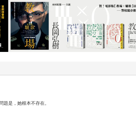
輯 Ziv Lewis 則盛讚它「劇情精巧、節奏疾速、娛樂性
與文學質感的心理驚悚小說，結構縝密、轉折聰巧，從第一頁就
跳加速、欲罷不能的閱讀體驗。對喜愛懸疑推理、情節翻轉與強
問題是，她根本不存在。