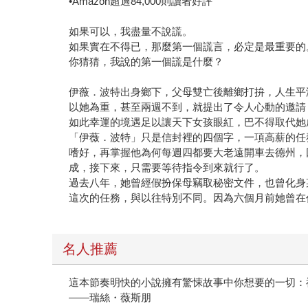
•Amazon超過84,000則讀者好評
如果可以，我盡量不說謊。
如果實在不得已，那麼第一個謊言，必定是最重要的
你猜猜，我說的第一個謊是什麼？
伊薇．波特出身鄉下，父母雙亡後離鄉打拚，人生平
以她為重，甚至兩週不到，就提出了令人心動的邀請
如此幸運的境遇足以讓天下女孩眼紅，巴不得取代她
「伊薇．波特」只是信封裡的四個字，一項高薪的任
嗜好，再掌握他為何每週四都要大老遠開車去德州，
成，接下來，只需要等待指令到來就行了。
過去八年，她曾經假扮保母竊取秘密文件，也曾化身
這次的任務，與以往特別不同。因為六個月前她曾在
名人推薦
這本節奏明快的小說擁有驚悚故事中你想要的一切：
——瑞絲・薇斯朋