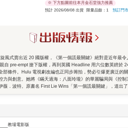
※ 下方點圖前往本月金石堂強力推薦
預計 2026/08/08 出貨
限量品餘：1
預訂門
親自 pre-empt 搶下版權，再到英國 Headline 用六位數
部條件。Hulu 電視劇改編也正同步籌拍，勢必引爆更廣泛的
控力與創意。她將《瞞天過海：八面玲瓏》的華麗騙局與《控制
．波特。原書名 First Lie Wins「第一個謊最關鍵」，
看似偶然的爆胎邂逅展開。伊薇是一名專業「變身」與「滲透」
，她接下的高薪任務比以往更驚險——不僅因為她曾在半年前任
，還在短時間內離奇身亡。謊言的棋局瞬間翻轉，她必須在步步
的謎局與節奏明快的轉折，更在於女主角的多層次塑造——她聰
rise Hobbs 形容這是他多年來少見、全公司上下同時讀到愛不
十字殺手【艾迪．弗林系列 前傳