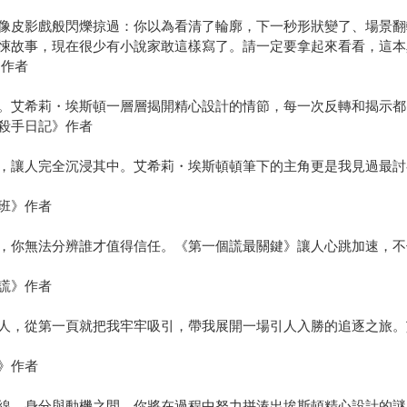
像皮影戲般閃爍掠過：你以為看清了輪廓，下一秒形狀變了、場景翻
悚故事，現在很少有小說家敢這樣寫了。請一定要拿起來看看，這本
》作者
。艾希莉・埃斯頓一層層揭開精心設計的情節，每一次反轉和揭示都
殺手日記》作者
，讓人完全沉浸其中。艾希莉・埃斯頓頓筆下的主角更是我見過最討
班》作者
，你無法分辨誰才值得信任。《第一個謊最關鍵》讓人心跳加速，不
謊》作者
人，從第一頁就把我牢牢吸引，帶我展開一場引人入勝的追逐之旅。
》作者
線、身分與動機之間，你將在過程中努力拼湊出埃斯頓精心設計的謎