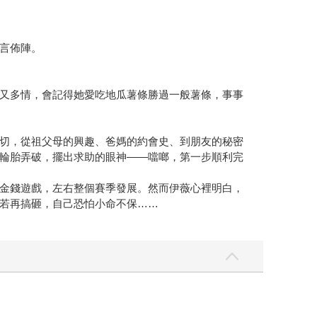
言佈陣。
又多情，會記得她愛吃地瓜薯條勝過一般薯條，事事
切，從祖父母的興趣、爸媽的約會史、到朋友的秘密
輪胎弄破，擺出求助的眼神——噹啷，第一步順利完
金錢遊戲，左右整個賽季發展。然而伊薇心裡明白，
若再搞砸，自己恐怕小命不保……