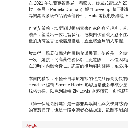
在 2021 年法蘭克福書展一鳴驚人、旋風式賣出
拉・多曼（Pamela Dorman）親自 pre-emp
為暢銷現象級作品的全部條件。Hulu 電視劇改編
作者艾希莉・埃斯頓以暢銷童書作家的身分起步，首
融合，塑造出一位足智多謀、危機四伏卻讓人忍不住為之
後的所有謊言便能層層搭建，直至將全局納入掌握。
故事從一場看似偶然的爆胎邂逅展開。伊薇是一名專
一次，她接下的高薪任務比以往更驚險——不僅因為
在短時間內離奇身亡。謊言的棋局瞬間翻轉，她必須
本書的精采，不僅來自環環相扣的謎局與節奏明快的
Headline 編輯 Sherise Hobbs 形
規格力捧。以色列編輯 Ziv Lewis 則盛讚它
《第一個謊最關鍵》是一部兼具娛樂性與文學質感的
的智慧博弈，也是一段令讀者心跳加速、欲罷不能的
作者