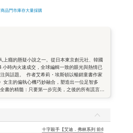
市商品
門市庫存
大量採購
英鎊於 24 小時內火速成交，全球編輯一致的眼光與熱情已
關注與話題。 作者艾希莉・埃斯頓以暢銷童書作家
》女主的偏執心機巧妙融合，塑造出一位足智多
道出了全書的精髓：只要第一步完美，之後的所有謊言便
的高手，過去八年，她假扮過保母竊取機密、化身公
務失手、令神秘雇主「史密斯先生」心存不滿，更
陷阱中找出真相，否則不只是身分崩毀，更可能賠
明、機敏、會算計，卻也有脆弱與真情的一面，讓讀
釋手的小說，從總編、行銷到業務主管都迫不及待推動出版
】
世界上最透明的