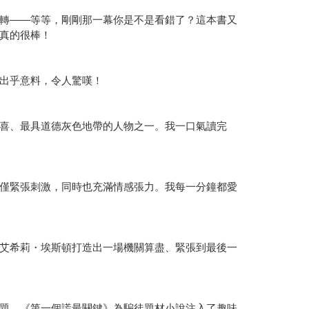
轉——等等，剛剛那一幕你是不是看錯了？這本書又
真的很棒！
出乎意料，令人驚嘆！
喜、最具道德灰色地帶的人物之一。我一口氣讀完
僅緊張刺激，同時也充滿情感張力。我每一分鐘都愛
艾希莉・埃斯頓打造出一場機關算盡、緊張到最後一
題。《第一個謊最關鍵》為騙徒題材小說注入了趣味