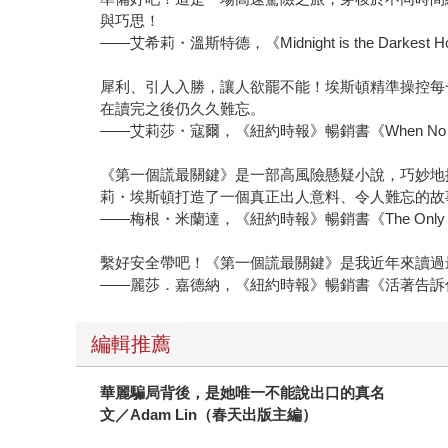
與巧思！
——艾希莉・溫斯特德，《Midnight is the Darkest 
犀利、引人入勝，讓人欲罷不能！埃斯頓精準操控每
在讀完之後仍久久難忘。
——艾莉莎・寇爾，《紐約時報》暢銷書《When No One 
《第一個謊最關鍵》是一部高風險懸疑小說，巧妙地
莉・埃斯頓打造了一個真正出人意料、令人難忘的故
——梅根・米蘭達，《紐約時報》暢銷書《The Only Su
繫好安全帶吧！《第一個謊最關鍵》是我近年來讀過
——麗莎．嘉德納，《紐約時報》暢銷書《活著告訴
編輯推薦
華麗騙局背後，是她唯一不能說出口的真名
文／Adam Lin（春天出版主編）