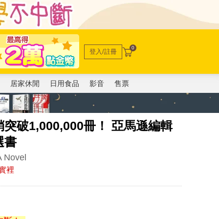
0
登入/註冊
電
居家休閒
日用食品
影音
售票
破1,000,000冊！ 亞馬遜編輯
選書
A Novel
實裡