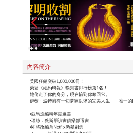
計畫，以「年度重點懸疑小說」的規格力捧。以色列編
的目光。 《第一個謊最關鍵》是一部兼具娛樂性
謊言、身分與生存的智慧博弈，也是一段令讀者心
險之旅。
內容簡介
美國狂銷突破1,000,000冊！
榮登《紐約時報》暢銷書排行榜第1名！
她偷走了你的身分，現在輪到你奪回它。
伊薇・波特擁有一切夢寐以求的完美人生——唯一的
•亞馬遜編輯年度選書
•瑞絲．薇斯朋讀書俱樂部選書
•即將改編為Netflix懸疑劇集