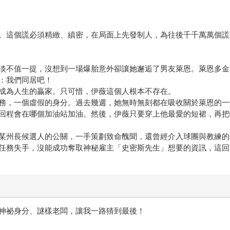
。這個謊必須精緻、縝密，在局面上先發制人，為往後千千萬萬個謊
淡不值一提，沒想到一場爆胎意外卻讓她邂逅了男友萊恩。萊恩多金
：我們同居吧！
成為人生的贏家。只可惜，伊薇這個人根本不存在。
務，一個虛假的身分。過去幾週，她無時無刻都在吸收關於萊恩的一
回程會在哪個加油站加油。然後，伊薇只要穿上他最愛的短裙，再把
某州長候選人的公關，一手策劃致命醜聞，還曾經介入球團與教練的
任務失手，沒能成功奪取神秘雇主「史密斯先生」想要的資訊，這回
神祕身分、謎樣老闆，讓我一路猜到最後！