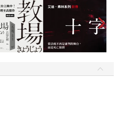
與商業潛力兼備」，並認為它將吸引《安眠書店》讀者
緊緊攫住讀者，直到最後一刻才放手。這是一場關於
烈角色魅力的讀者而言，這將是一場不容錯過的驚