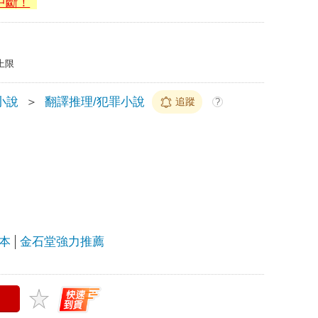
中斷！
上限
小說
＞
翻譯推理/犯罪小說
追蹤
?
本
金石堂強力推薦