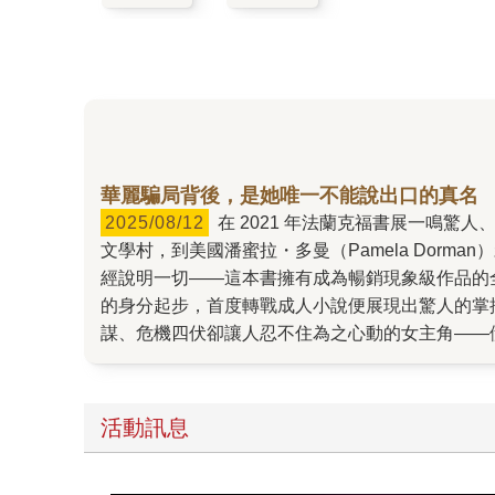
華麗騙局背後，是她唯一不能說出口的真名
2025/08/12
在 2021 年法蘭克福書展一鳴驚人、旋風式賣出近 20 國版權，《第一個謊最關鍵》絕對是近年最令人上癮的懸疑小說之一。從日本東京創元社、韓國
文學村，到美國潘蜜拉・多曼（Pamela Dorman）
經說明一切——這本書擁有成為暢銷現象級作品的全
的身分起步，首度轉戰成人小說便展現出驚人的掌
謀、危機四伏卻讓人忍不住為之心動的女主角——伊薇
能層層搭建，直至將全局納入掌握。 故事從一場
關製造醜聞．甚至暗中操盤體育賽事。然而這一次
因為任務進行中，突然有人冒用她的真實身分出現
活動訊息
上性命與自由。 本書的精采，不僅來自環環相扣
者既敬佩又心疼。英國 Headline 編輯 She
教場電影版