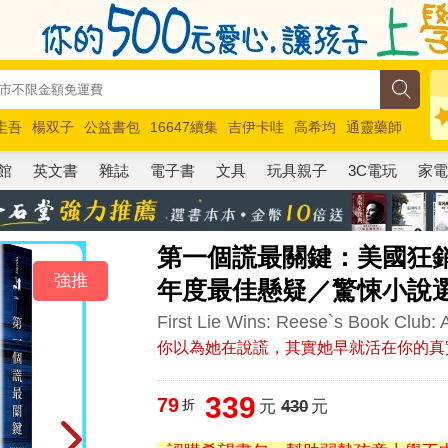
圭吾
楊双子
公益書包
16647續集
吉伊卡哇
高希均
通靈藥師
路邊攤新作
馬斯克
玩具總動員5
超慢跑
館
英文書
雜誌
電子書
文具
玩具親子
3C電玩
家
第一個謊最關鍵：美國狂銷突
強推
年度最佳懸疑／驚悚小說
First Lie Wins: Reese`s Book Club: 
你以為她在說謊，其實她早就活在你的真
339
79
折
元
430
元