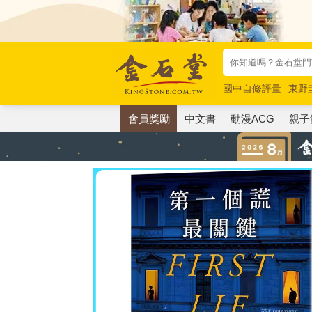
國中自修評量
東野
唯紅花綻放
奧德賽
會員獎勵
中文書
動漫ACG
親子