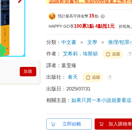
認購希望書包，幫助弱勢孩童上學不
15
預計最高可得金幣
點
?
100累1點 4點抵1元
HAPPY GO享
折抵無
分類：
中文書
＞
文學
＞
推理/犯罪
作者：
艾希莉．埃斯頓
追蹤
?
譯者：
葉旻臻
加購
出版社：
春天
追蹤
?
出版日：
2025/07/31
相關主題：
如果只買一本小說就要看這
立即結帳
加入購物車