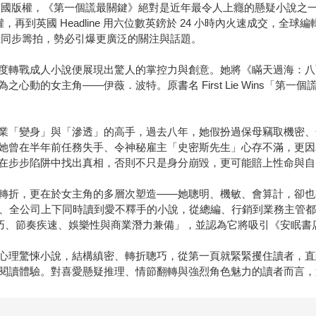
近 20 國版權，《第一個謊最關鍵》絕對是近年最令人上癮的懸疑小說
t 搶下版權，再到英國 Headline 用六位數英鎊於 24 小時內火速
也正同步籌拍，勢必引爆更廣泛的關注與話題。
度轉戰成人小說便展現出驚人的掌控力與創意。她將《瞞天過海：八
心動的女主角——伊薇．波特。原書名 First Lie Wins「第
業「變身」與「滲透」的高手，過去八年，她假扮過保母竊取機密、
她曾在半年前任務失手、令神秘雇主「史密斯先生」心存不滿，更因
在步步陷阱中找出真相，否則不只是身分崩毀，更可能賠上性命與自
轉折，更在於女主角的多層次塑造——她聰明、機敏、會算計，卻也
容這是他多年來少見、全公司上下同時讀到愛不釋手的小說，從總編、行銷到業
「劇情精巧、節奏疾速、娛樂性與商業潛力兼備」，並認為它將吸引《安眠
心理驚悚小說，結構縝密、轉折聰巧，從第一頁就緊緊攫住讀者，直
閱讀體驗。對喜愛懸疑推理、情節翻轉與強烈角色魅力的讀者而言，