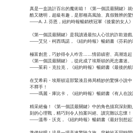
真是一盒詭計百出的魔術箱！《第一個謊最關鍵》就
酷又聰明，超級有趣，是那種高風險、真假難辨的驚
——A. J. 芬恩，紐約時報暢銷榜冠軍《後窗的女人
《第一個謊最關鍵》是我讀過最扣人心弦的詐欺遊戲
——艾兒・柯西瑪諾，《紐約時報》暢銷書《芬莉的
極富創意，巧妙得令人咋舌……情節縝密、高潮迭起
《第一個謊最關鍵》，從此成了埃斯頓的死忠書迷。
——茱莉・克拉克，《紐約時報》暢銷書《最後的航
在艾希莉・埃斯頓這部緊湊且佈局精妙的驚悚小說中
不釋手！
——瑪麗・庫比卡，《紐約時報》暢銷書《有人在說
精采絕倫！《第一個謊最關鍵》中的角色描寫深刻動
刻的心理戰，精巧到令人拍案叫絕、讀完難以忘懷！
——溫蒂・沃克，《紐約時報》暢銷書《最好別想起
準備好吧！這是一場高速驚險之旅，穿梭於不同時間