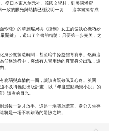
之一。從日本東京創元社、韓國文學村，到美國潘蜜
成交，全球編輯一致的眼光與熱情已經說明一切——這本書擁有成
面玲瓏》的華麗騙局與《控制》女主的偏執心機巧妙
一個謊最關鍵」，道出了全書的精髓：只要第一步完美，之
化身公關製造醜聞．甚至暗中操盤體育賽事。然而這
為任務進行中，突然有人冒用她的真實身分出現，還
由。
有脆弱與真情的一面，讓讀者既敬佩又心疼。英國
務主管都迫不及待推動出版計畫，以「年度重點懸疑小說」的
書店》讀者的目光。
到最後一刻才放手。這是一場關於謊言、身分與生存
這將是一場不容錯過的驚險之旅。