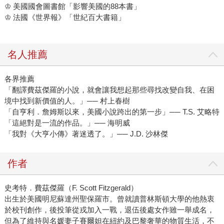
♔ 美國國會圖書館「影響美國的88本書」
♔ 法國《世界報》「世紀百大書籍」
名人推薦
各界推薦
「翻譯費茲傑羅的小說，就會讓我想起那些尋找改變自我、在困
境中找到新價值的人。」── 村上春樹
「自亨利．詹姆斯以來，美國小說跨出的第一步」── T.S. 艾略特
「這絕對是一流的作品。」── 海明威
「我對《大亨小傳》著迷透了。」── J.D. 沙林傑
作者
史考特．費茲傑羅（F. Scott Fitzgerald）
出生於美國明尼蘇達州聖保羅市。曾就讀普林斯頓大學的他熱衷
於校刊創作，後投筆從戎加入一戰，退伍後處女作雖一舉成名，
但為了維持與名媛妻子賽爾妲在紐約及巴黎奢華的物質生活，不