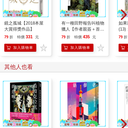
她的丈夫擁有各種體能運動天賦，曾是紐哈芬足球史上最強的邊
鋒之一，算是個全國等級的人物，是那種在二十一歲就達到極
致，但成就有限之人。導致他其後的生活似乎顯得平淡無奇。他
鏡之孤城【2018本屋
有一種田野報告叫植物
如果
的家庭非常富有，早在大學時期，就耳聞他因大手大腳揮霍金錢
大賞得獎作品】
獵人【作者親簽＋首刷
(1
的方式飽受非議，如今離開了芝加哥來到東部，排場更是令人瞠
限定贈品：植物獵人手
貓漫
331
435
目結舌。例如，他從森林湖區帶來了一整批馬球馬。實在難以想
79
折
特價
元
79
折
特價
元
79
折
繪珍稀植物珠光貼紙＋
二版
像，我這一世代的人竟有財力這麼做。
戀花書卡】
加入購物車
加入購物車
我不知道他們為何來到東邊。他們先在法國隨性地待了一年，之
後一直飄泊不定，遊走在打馬球和富人出沒之處。黛西在電話裡
說這裡將是他們的永久定居之地，我並不相信。我無法洞悉黛西
其他人也看
的想法，但我感覺湯姆將永遠漂泊下去，帶著惆悵，尋找在美式
足球場上那些戲劇性的對抗與激烈情緒，尋找那些已無法重來的
比賽。
於是，在一個有著溫暖微風的夜晚，我驅車前往東卵看望兩位我
幾乎不認識的老友。他們的房子比我預期的還要華麗，那是棟俯
瞰著海灣，朝氣蓬勃、紅白相間的喬治亞殖民風格豪宅。草坪從
海灘邊緣開始，向前蔓延至前門約四分之一英里遠，途中跨越日
晷、磚造步道和絢爛如火的花園，最終，抵達那棟房子時，彷彿
仍然帶著奔跑的動力，化為鮮豔的藤蔓沿著側面升起。前方被一
排法式窗戶打破了原有的線條，此刻窗面映出金色光芒，大敞著