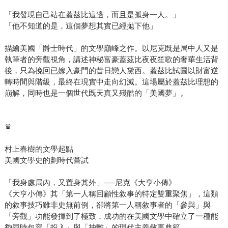
「我發現自己站在蓋茲比這邊，而且是孤身一人。」
「他不知道的是，這個夢想其實已經拋下他」
描繪美國「爵士時代」的文學巔峰之作。以尼克既是局中人又是
執筆者的旁觀視角，講述神秘富豪蓋茲比夜夜笙歌的奢華生活背
後，只為挽回已嫁入豪門的昔日戀人黛西。蓋茲比試圖以財富逆
轉時間與階級，最終在現實中走向幻滅。這場屬於蓋茲比理想的
崩解，同時也是一個世代既天真又殘酷的「美國夢」。
♛
村上春樹的文學起點
美國文學史的劃時代嘗試
「我身處局內，又置身其外」──尼克《大亨小傳》
《大亨小傳》其「第一人稱回顧性敘事的特定雙重聚焦」，這類
的敘事技巧雖非史無前例，卻將第一人稱敘事者的「參與」與
「旁觀」功能發揮到了極致，成功的在美國文學中確立了一種能
夠同時包容「投入」與「抽離」的現代主義敘事典範。