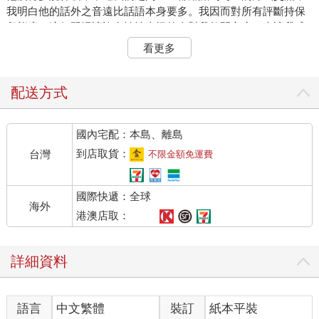
我明白他的話外之音遠比話語本身要多。我因而對所有評斷持保
留態度，這個習慣讓許多性情古怪的人對我敞開心扉，也讓我成
了不少無趣說教的受害者。畢竟，這種特質一旦出現在正常人身
看更多
上時，那些不正常的人很快就會察覺，並深深依附著不放。我因
此在大學時曾遭人冤枉，說我是個政客，因為那些陌生狂人深藏
內心的哀傷，只有我知道。然而這些信賴，大多僅是無心插柳。
配送方式
只要我察覺到有人正蠢蠢欲動的想傾訴時，我經常假裝睡著、假
裝若有所思，甚或表現出帶刺的輕佻態度。因為年輕人想吐露他
國內宅配：本島、離島
們私密心聲時，表達的方式通常是有樣學樣，又因為刻意隱藏某
部分，反倒破綻百出。不急著評斷，便能保留希望。我仍然有點
到店取貨：
台灣
不限金額免運費
擔心若我忘了父親的忠告，可能會錯失一些東西。正如父親帶著
階級偏見說的，我也帶著階級偏見一再重述的：不是每個人一出
國際快遞：全球
生，就天然懂得何謂基本的體面。
海外
然而，在對自己的寬容度一番自誇後，我得承認，寬容終究是有
港澳店取：
極限的。人的行為或許是建立在堅硬的岩石上，或許可能源自於
濕軟的沼澤，但只要超過某個界限，我便不管那是建立在什麼基
詳細資料
礎上了。去年秋天自東部回來之後，我便恨不得這世上的人永遠
穿上制服、向道德立正站好。我不願再經歷什麼放縱的出走，即
使那曾賦予我窺探人心深處的特權。唯有他是我這種心情中的例
語言
中文繁體
裝訂
紙本平裝
外，蓋茲比，這本書名的同名主角。蓋茲比，代表了我真心不屑