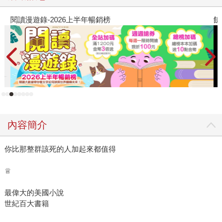
閱讀漫遊錄-2026上半年暢銷榜
飢
內容簡介
你比那整群該死的人加起來都值得
♕
最偉大的美國小說
世紀百大書籍