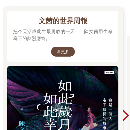
溫暖的中心，反而像是宇宙殘破的盡頭。於是我決定去東邊學習
債券業務。我認識的每個人都在做債券，我猜想這行業應該還能
再多養一名單身男子。我所有的伯伯嬸嬸們都在討論這件事，彷
文茜的世界周報
彿在為我挑選預備學校似的，最後他們才一臉嚴肅的說了聲：
把今天活成此生最勇敢的一天——陳文茜用生命
「呃，就……這樣吧。」父親同意資助我一年，在經過各種拖延
後，我才在一九二二年春天來到了東部，那時我以為，我會永遠
寫下的熱烈應答。
待在這裡。
比較務實的作法，是要先在市區找間房子，但那時正值溫暖時
看更多
節，我又剛從一個有著寬闊草坪、和舒適樹木的地方離開，因此
辦公室一位年輕同事提議，一起在通勤小鎮租棟房子。這主意聽
起來很棒。他找到了那棟房子，是棟風化斑駁、像紙板搭建般的
平房，每月八十元。但到了最後一刻，公司卻派他去華盛頓，於
是只好我一個人前往鄉間。我本還有一隻狗，在牠跑掉前，至少
我還養了牠幾天。我還有一輛舊道奇轎車、和一位芬蘭女士，她
能替我整理床鋪、煮早餐，以及在電爐旁自言自語咕噥著芬蘭人
的睿智見解。
這種孤單感持續了一兩天，直到有天早上，一個比我來得還晚的
男子，在路上攔住了我。
「請問該怎麼去西卵村？」他無助地問道。
我為他指路，然後繼續前行，突然便不再感到孤單了。我是嚮