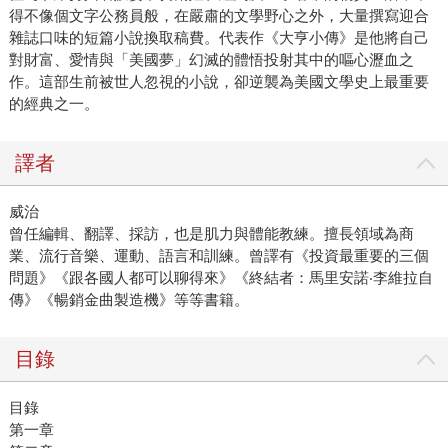
得不像個文字公務員般，在嚴肅的文學野心之外，大量撰寫迎合
雜誌口味的短篇小說換取稿費。代表作《大亨小傳》是他將自己
對財富、愛情與「美國夢」幻滅的體悟投射其中的嘔心瀝血之
作。這部生前被世人忽視的小說，卻逆襲為美國文學史上最重要
的經典之一。
譯者
威治
曾任編輯、翻譯、採訪，也是肌力與體能教練。擅長領域為商
業、流行音樂、運動、語言和訓練。曾譯有《投資最重要的三個
問題》《跟各國人都可以聊得來》《終結者：馬里安諾‧李維拉自
傳》《暢銷金曲製造機》等等書籍。
目錄
目錄
第一章