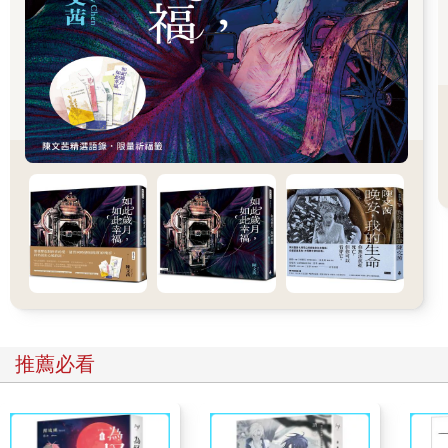
導，是開拓者，一個原始的定居者。他無意間讓我得以在這個社
區感到自在。
於是，在陽光下，大片的新葉茁壯生長，像電影中事物快速生長
的場景，我心中也油然生起一個熟悉的真理，人生會隨著夏天的
到來再次重啟。
一來，有太多的書要讀，另一方面，還有等著我去汲取的清新空
氣。我買了一大堆銀行、信貸和證券投資的書籍，它們在我書架
上閃耀著金色光芒，就像剛從印鈔場運出的新錢，彷彿即將揭開
只有邁達斯、摩根和梅塞納斯知道的璀璨祕密。此外我還有意閱
讀許多其他的書籍。大學的時候，我還頗有文學氣息，曾為《耶
魯新聞》撰寫了一年份一本正經、但了無新意的社論。現在，我
將把這些事物重新帶回我的生活中，再次成為「全面發展的
人」，也就是所有專家中最名不符實的那種。「全面發展的人」
不僅是一句警句，畢竟，從單一角度來看待生活，通常會更加成
功。
我在北美最奇特的社區之一租了間房子，但這一切純屬巧合。房
推薦必看
子座落在伸展至紐約東邊那細長、喧鬧的島嶼上，除了自然景觀
外，這裡還有兩處形狀特異的土地。離城市二十哩處，地形宛如
一對巨大而對稱的蛋，只有一條小海灣象徵性的隔開來，延伸至
西半球最馴化的鹹水海域「長島海灣」，這個巨大潮濕的穀倉畜