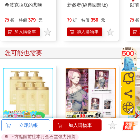
迎接溫暖有風的午後，湯姆．布坎南穿著馬術服，兩腿分立站在
希波克拉底的悲嘆
新參者(經典回歸版)
以前
前廊。
度過了紐哈芬的歲月後，他已大不相同。現在他是一名三十歲、
379
356
79
折
特價
元
79
折
特價
元
79
折
有著麥稈色頭髮的魁梧男子，有著冷硬的嘴脣，與傲慢的態度。
一雙自負的閃亮眼睛主宰了他的臉，讓他看起來總是擺出咄咄逼
加入購物車
加入購物車
人、向前傾斜的姿態。連他那套略帶陰柔作派的浮誇馬術服，也
掩蓋不了他身體展現出的強大力量，他將閃亮的靴子撐得脹脹
的，就連頂端的鞋帶都繃得緊緊的，他的肩膀在薄外套下移動
您可能也需要
時，你可以看到一大塊肌肉在鼓動。這是一副具有巨大力量的強
悍身體，一具可做出殘酷行為的軀體。
他的嗓音粗獷而沙啞，強化了他表現出的易怒印象，聲音中帶有
些許的家長式的蔑視，即使對他喜歡的人也是如此。因此在紐哈
芬，有些人對他恨之入骨。
他似乎在說：「別只因為我比你更強壯、更像個男子漢，就以為
我對這些事情的看法就是最終結論。」我們是同個高年級社團，
雖然從未真正交好，但我總感覺他認同我，還希望我會喜歡他那
種帶點粗暴、叛逆的渴望。
我們在陽光普照的門廊上聊了幾分鐘。
【澡享】茶萃液態皂
對常來我家的辣妹為所
【澡
立即結帳
加入購物車
「我這地方不錯吧，」他說，但眼神卻不安地掃視四周。
(絲絨白茶)800gx6入
欲為 (5) 特裝版
(蜜韻
他用一隻手臂把我扳過來，然後伸出那隻寬大平坦的手掌，一揮
※ 下方點圖前往本月金石堂強力推薦
1395
660
93
折
特價
元
特價
元
93
折