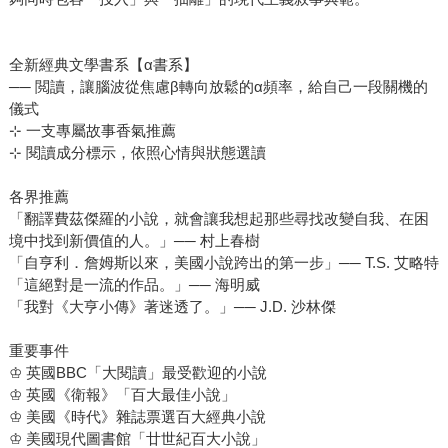
全新經典文學書系【α書系】
── 閲讀，讓腦波從焦慮β轉向放鬆的α頻率，給自己一段關機的
儀式
⊹ 一支專屬故事香氣推薦
⊹ 閱讀成分標示，依照心情與狀態選讀
各界推薦
「翻譯費茲傑羅的小說，就會讓我想起那些尋找改變自我、在困
境中找到新價值的人。」── 村上春樹
「自亨利．詹姆斯以來，美國小說跨出的第一步」── T.S. 艾略特
「這絕對是一流的作品。」── 海明威
「我對《大亨小傳》著迷透了。」── J.D. 沙林傑
重要事件
♔ 英國BBC「大閱讀」最受歡迎的小說
♔ 英國《衛報》「百大最佳小說」
♔ 美國《時代》雜誌票選百大經典小說
♔ 美國現代圖書館「廿世紀百大小說」