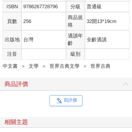
的一切事物。如果說人格是由一連串的成功組成，那麼他確實散
ISBN
9786267728796
分級
普通級
發著耀眼的魅力，一種對人生即將兌現的、格外敏銳的能力，彷
彿精巧儀器般，能探測到千里之外的地震。這種能力的敏銳，跟
商品規
頁數
256
32開13*19cm
那種被冠以「創造性氣質」的脆弱易感完全不同，而是擁抱希望
格
的非凡天賦，是一種為浪漫與理想隨時準備就位的特質。這種特
質，我從未在其他人身上發現過，也可能此生再也不會遇見。沒
適讀年
出版地
台灣
全齡適讀
錯，到頭來，蓋茲比這個人本身並沒有錯，是那些反覆折磨著蓋
齡
茲比、在他夢想伊始時飄揚的汙穢塵埃，讓我一度對人類那些徒
注音
級別
勞無功的哀愁，和短暫的歡愉失去了興趣。
中文書
＞
文學
＞
世界古典文學
＞
世界古典
我家已長達三代都住在這個中西部城市，是個顯赫富裕的家族。
卡拉威家算是某種世族，有個因襲的說法，說我們是巴克盧公爵
商品評價
的後代。但實際上我們家族的創始人，是我祖父的兄弟，一八五
一年時他來到此地，找人代替他參加內戰，然後開始做批發五金
的生意，這個生意如今由我父親負責經營。
寫評價
我從未見過這位叔公，但我應該長得蠻像他，尤其像他那幅掛在
父親辦公室冷硬風格的肖像畫。一九一五年，我從紐哈芬畢業，
比父親晚了四分之一個世紀左右，沒過多久我參加了那場被稱為
相關主題
「世界大戰」的、遲來的日耳曼大遷移。我對這場反突襲投入得
相當徹底，以至於回來後反倒坐立難安。中西部不再是這個世界