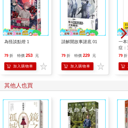
欄中。不是完美的橢圓形，而是像哥倫布故事中的蛋，相連的一
端被壓得扁平，但相似的外觀必定會讓飛越的海鷗感到驚奇無
限。對沒有翅膀的人來說，更有趣的是除了形狀和大小以外，每
個細節都大不相同。
我住在西卵，嗯，這兩處中比較「不時髦」的那一個，雖然要形
容它們之間那種奇異且帶著幾分陰森不祥的對比，這算是個相當
膚淺的標籤。我的房子位於卵的尖端，距離海峽只有五十碼，夾
為怪談點燈 1
請解開故事謎底 01
一本
在兩棟租金一季要價一萬二至一萬五千美元的巨大房屋之間。右
症：
邊那棟是座按照任何標準來看都算是巨大的豪宅，實實在在地模
開大
253
229
79
折
特價
元
79
折
特價
元
79
折
仿了諾曼第某座市政廳，一側有一座塔樓，覆蓋著稀疏新綠的常
人也
春藤，還有大理石游泳池、以及超過四十英畝的草坪和花園。那
的3
加入購物車
加入購物車
是蓋茲比的豪宅。或者，更確切地說，由於我不認識蓋茲比先
生，我該說這是一位名為這個名字的紳士居住的豪宅。我家的房
子雖然礙眼，但由於礙眼得小巧，總是遭人忽略，所以我還能欣
其他人也買
賞到水景、能看到鄰居一部分的草坪，更有百萬富翁近在咫尺的
慰藉。這一切，只需每個月八十美元。
這條象徵性的海灣對岸，東卵那時髦的白色宮殿沿著水岸閃閃發
光，而這個夏天故事的真正開端，始於我驅車前往那處，和湯
姆．布坎南一家共進晚餐的那個傍晚。黛西是我的遠房表姊，我
和湯姆在大學時就認識了。戰後不久，我在芝加哥和他們共度了
兩天。