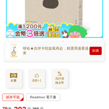
呀哈★吉伊卡哇旋風再起，精選周邊看過
加購
來
寫評價
好書
喜歡+1
賺金幣
紙本平裝
Readmoo 電子書
79
折