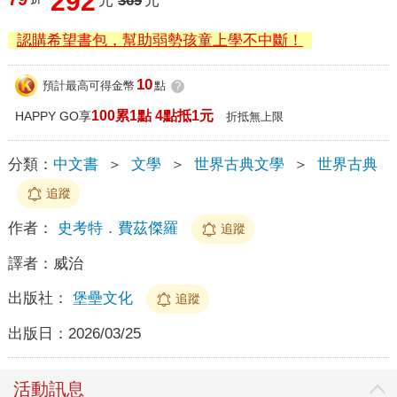
292
元
369
元
認購希望書包，幫助弱勢孩童上學不中斷！
10
預計最高可得金幣
點
?
100累1點 4點抵1元
HAPPY GO享
折抵無上限
分類：
中文書
＞
文學
＞
世界古典文學
＞
世界古典
追蹤
作者：
史考特．費茲傑羅
追蹤
譯者：
威治
出版社：
堡壘文化
追蹤
出版日：
2026/03/25
活動訊息