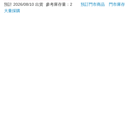
掃過了前方的景緻，包括一座下沉式義大利花園、半英畝香氣濃
預計 2026/08/10 出貨
參考庫存量：2
預訂門市商品
門市庫存
烈的玫瑰花叢，和一艘在離岸處輕拍岸邊潮水的鈍鼻型快艇。
大量採購
加入購物車
預購限定
「這些原本都屬於德梅因，那個油業大亨。」他再次禮貌卻唐突
地扳了我的身體，「我們進去吧。」
我們穿過一條高挑的走廊，進入一個色彩鮮明的玫瑰色空間，這
您可能會喜歡
空間似乎被兩端的法式落地窗脆弱的綁在這棟房子裡。在戶外新
鮮的草地襯托下，半開的窗戶閃耀著潔白閃亮的白，那片草地彷
彿還微微的向屋內延伸。一陣輕風吹過房間，一端的窗簾吹了進
來，又從另一端吹出去，窗簾如蒼白的旗幟，任風捲向像塗了糖
霜的婚禮蛋糕天花板，接著，風又在酒紅色地毯上吹出一片漣
漪，如風在海面上颳過般，留下了陰影。
房間裡唯一完全靜止不動的物體，是一張巨大的沙發，兩位年輕
女士如坐在落了錨的熱氣球上般被托著。她們都穿著白色服裝，
衣服隨風擺動，像剛剛繞著房子飛了一圈才回來。我大概是站了
一會，聽著窗簾的被風抽打、還有牆上一幅畫作的摩擦呻吟聲。
接著一個轟隆巨響，湯姆．布坎南關上了後窗，受困室內的風迅
跟殭屍伊央一起共享春
劇場版 Love Live！蓮
Foo
宵一刻 冥婚的新娘番
之空女學院學園偶像俱
2入
速消散，窗簾、地毯和兩位年輕女士，如氣球洩氣般，慢慢降回
外篇
樂部 Bloom Garden
地面。
200
3499
特價
元
特價
元
特價
Party蓮之空預售大套
兩人中年紀較輕的那位，我有些陌生。她在長沙發的一端，伸直
組
預購限定
加入購物車
全身躺著，一動也不動，下巴微微抬起，好像在平衡著什麼看起
來隨時都會掉下來的東西。就算她眼角餘光看到了我，也沒有任