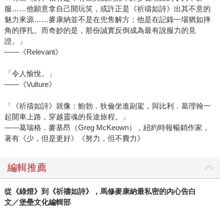
服……他願意拿自己開玩笑，或許正是《祈禱如詩》出其不意的
魅力來源……麥康納並不是在兜售解方；他是在記錄一場猶如摔
角的掙扎。而奇妙的是，那份誠實反倒成為最有說服力的見
證。」
——《Relevant》
「令人愉悅。」
——《Vulture》
「《祈禱如詩》就像：鮑勃．狄倫坐進副駕，與比利．葛理翰一
起開車上路，穿越靈魂的長途旅程。」
——葛瑞格．麥基昂（Greg McKeown），紐約時報暢銷作家，
著有《少，但是更好》《努力，但不費力》
編輯推薦
從《綠燈》到《祈禱如詩》，馬修麥康納最私密的內心告白
文／堡壘文化編輯部