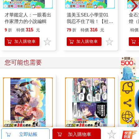
才華鑑定人：一眼看出
溫美玉SEL小學堂01
金石
作家潛力的小說編輯
我忍不住了啦！【社會
燈（
情緒學習：緊張著急的
315
316
9
折
特價
元
79
折
特價
元
特價
時候怎麼辦？小學生故
事集】
加入購物車
加入購物車
您可能也需要
The Illusion of Now～
別叫我爸爸
北極
立即結帳
加入購物車