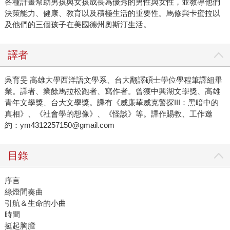
各種計畫幫助男孩與女孩成長為優秀的男性與女性，並教導他們
決策能力、健康、教育以及積極生活的重要性。馬修與卡蜜拉以
及他們的三個孩子在美國德州奧斯汀生活。
譯者
吳育旻 高雄大學西洋語文學系、台大翻譯碩士學位學程筆譯組畢
業。譯者、業餘馬拉松跑者、寫作者。曾獲中興湖文學獎、高雄
青年文學獎、台大文學獎。譯有《威廉華威克警探III：黑暗中的
真相》、《社會學的想像》、《怪談》等。譯作賜教、工作邀
約：ym4312257150@gmail.com
目錄
序言
綠燈間奏曲
引航＆生命的小曲
時間
挺起胸膛