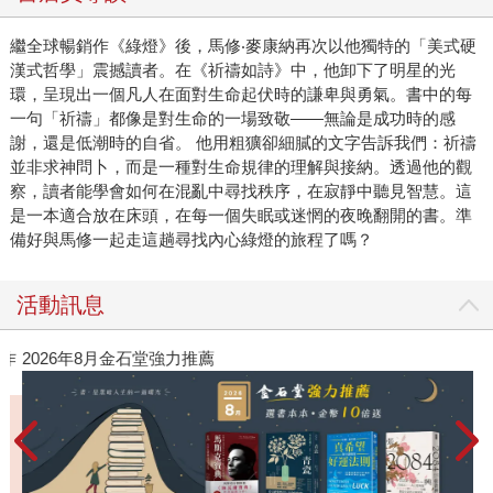
詩集，也不是那種試圖用漂亮句子包裝人生答案的勵志書。
它更接近一本私人的生命筆記，一本在週六夜晚與週日清晨
繼全球暢銷作《綠燈》後，馬修‧麥康納再次以他獨特的「美式硬
之間寫成的書。它有酒吧裡的喧鬧，也有教堂長椅上的安
漢式哲學」震撼讀者。在《祈禱如詩》中，他卸下了明星的光
靜；有男人對世界的凝視，也有一個父親、丈夫、信徒、浪
環，呈現出一個凡人在面對生命起伏時的謙卑與勇氣。書中的每
子與普通人對自己的叩問。他寫的不是端正無瑕的信仰，而
一句「祈禱」都像是對生命的一場致敬——無論是成功時的感
謝，還是低潮時的自省。 他用粗獷卻細膩的文字告訴我們：祈禱
是一種帶著泥土、汗水與生活氣味的信念。他不急著給讀者
並非求神問卜，而是一種對生命規律的理解與接納。透過他的觀
標準答案，而是把那些曾經困住他的念頭、使他跌倒的慾
察，讀者能學會如何在混亂中尋找秩序，在寂靜中聽見智慧。這
望、讓他重新站起來的微光，寫成一行一行像祈禱，也像自
是一本適合放在床頭，在每一個失眠或迷惘的夜晚翻開的書。準
白的文字。 這本書迷人的地方，在於它並不假裝人生可以
備好與馬修一起走這趟尋找內心綠燈的旅程了嗎？
被整理得很乾淨。它知道人會矛盾，會一邊渴望自由，一邊
害怕失去；會在熱鬧裡感到孤單，在成功裡感到不安；也會
活動訊息
在最不像祈禱的時刻，突然聽見內心深處某種微弱卻堅定的
聲音。麥康納的文字有時像箴言，有時像醉後的獨白，有時
作
2026年8月金石堂強力推薦
像一段鄉村歌曲的副歌，有時又像他對自己孩子留下的某種
人生備忘錄。它不端著文學的架子，卻有一種粗糲而真誠的
節奏；不刻意高深，卻常在簡單的句子裡，讓人停下來想一
想自己正在如何生活。 我們會想把《祈禱如詩》介紹給讀
者，不只是因為它出自一位知名演員之手，而是因為它保留