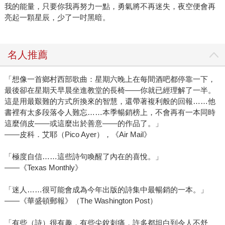
我的能量，只要你我再努力一點，勇氣將不再迷失，夜空便會再
亮起一顆星辰，少了一吋黑暗。
名人推薦
「想像一首鄉村西部歌曲：星期六晚上在每間酒吧都停靠一下，
最後卻在星期天早晨坐進教堂的長椅——你就已經理解了一半。
這是用最艱難的方式所換來的智慧，還帶著複利般的回報……他
書裡有太多段落令人難忘……本季暢銷榜上，不會再有一本同時
這麼俏皮——或這麼出於善意——的作品了。」
——皮科．艾耶（Pico Ayer），《Air Mail》
「極度自信……這些詩句喚醒了內在的喜悅。」
——《Texas Monthly》
「迷人……很可能會成為今年出版的詩集中最暢銷的一本。」
——《華盛頓郵報》（The Washington Post）
「有些（詩）很有趣，有些尖銳刺痛，許多都坦白到令人不舒