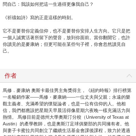
問自己：我該如何把這一生過得更像我自己？
《祈禱如詩》寫的正是這樣的時刻。
它不是要替你定義信仰，也不是要替你安排人生方向。它只是把
一個人誠實活著所留下的聲音，放到你面前。當你翻開它，也許
你讀見的是麥康納；但更可能在某些句子裡，你會忽然讀見自
己。
作者
馬修．麥康納 奧斯卡最佳男主角獎得主，《紐約時報》排行榜第
一名暢銷作家——馬修・麥康納——一位丈夫與父親；永遠的樂
觀主義者、充滿希望的懷疑論者，也是一位有信仰的人。他相
信，我們都應該把星期天早晨活得像星期六夜晚一樣充滿活力與
熱情。 馬修目前是德州大學奧斯汀分校（University of Texas at
Austin）的產學教師，也是奧斯汀足球俱樂部的共同擁有者。他
與妻子卡蜜拉共同創立了繼續生活基金會課後課程，致力於透過