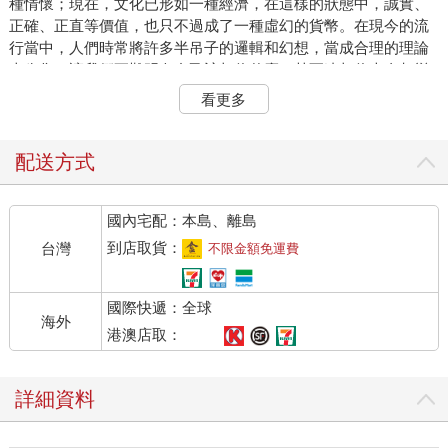
種情懷；現在，文化已形如一種經濟，在這樣的狀態中，誠實、
正確、正直等價值，也只不過成了一種虛幻的貨幣。在現今的流
行當中，人們時常將許多半吊子的邏輯和幻想，當成合理的理論
來兜售，讓我們更難明白自己該相信什麼，甚至連相信本身都變
得困難了。 但我不想因此失去信念，也不想停止去相信……
看更多
無論是相信人性、相信你、相信我自己、或是我們的潛能。
我也還不想妥協，還不想去承認知識的樂園已淪由消遣和虛假來
掌控。也許人們、甚至我們自己口中都滿是謊言；也許信任已不
配送方式
再是通行世間的價值；也許希望的價值早已不及猜忌；也許夢想
和幻想已無二致—但是，我還不願如此相信。 我的良心還不
國內宅配：本島、離島
願退卻，我還不願承認真實在這個世界有所不足。 這個時代
充斥欺騙，欺騙也許來自於政治、人工智慧、整形手術、四處充
到店取貨：
台灣
不限金額免運費
斥的後製深偽技術。而在這樣的時代中，即使接觸到了知識與事
實，往往也只會感到更加困惑和無望，甚至感覺比接觸到這些知
國際快遞：全球
識和事實前還更加失去方向。 我們生而為人，似乎沒有用正
海外
確的方式去感知事物，這也就代表我們沒有正確地去渴望事物，
港澳店取：
因此也無法正確地去理解。倘若我們未能正確地理解，也就無法
做出正確的行動。 如同多數人，我想盡可能聰明地去適應這
詳細資料
個變化的時代，找尋自己的定位。我想要理解歸屬於何處、何處
不是我的歸屬，知道自己堅守哪些事、哪些事又絕不讓步。然
而，我卻發現自己越來越容易屈服，甚至乾脆接受了那些錯誤、