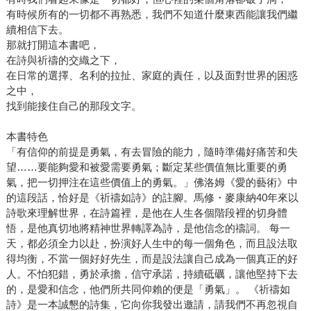
有時候所有的一切都不再熟悉，我們不知道什麼東西能讓我們繼
續相信下去。
那就打開這本書吧，
在詩與祈禱的交織之下，
在日常的選擇、名利的拉扯、家庭的責任，以及面對世界的困惑
之中，
找到能接住自己的那段文字。
本書特色
「有信仰的前提是勇氣，有去冒險的能力，隨時準備好痛苦和失
望……要能夠愛和被愛需要勇氣；斷定某些價值無比重要的勇
氣，把一切押注在這些價值上的勇氣。」佛洛姆《愛的藝術》中
的這段話，恰好是《祈禱如詩》的註腳。馬修・麥康納40年來以
詩歌來理解世界，在詩篇裡，是他在人生各個階段裡的切身體
悟，是他真切地將精神世界轉譯為詩，是他信念的禱詞。 每一
天，都必須全力以赴，扮演好人生中的每一個角色，而且設法取
得均衡，不當一個好好先生，而是設法讓自己成為一個真正的好
人。不怕犯錯，勇於承擔，信守承諾，持續砥礪，讓他堅持下去
的，是愛和信念，他們所共同仰賴的便是「勇氣」。 《祈禱如
詩》是一本誠懇的詩集，它向你我發出邀請，請我們不再忽視自