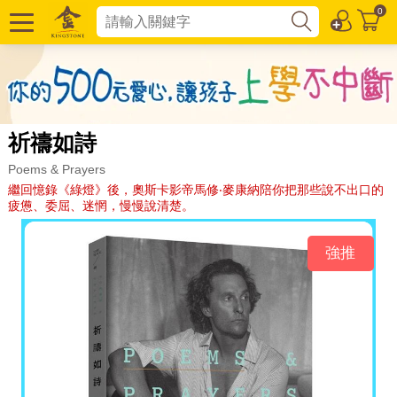
0
祈禱如詩
Poems & Prayers
繼回憶錄《綠燈》後，奧斯卡影帝馬修‧麥康納陪你把那些說不出口的
疲憊、委屈、迷惘，慢慢說清楚。
強推