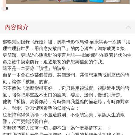
了一種在今日格外稀有的誠實。這個時代有太多快餐式的建
議、標準化的成功學、被修飾過的人生姿態，但這本書沒有
急著教你成為更好的人。它更像是在提醒我們：也許人真正
需要的，不是立刻變得完美，而是願意看見並承認自己的裂
內容簡介
縫，願意在混亂之中仍然向內尋找，願意在世俗生活裡，替
靈魂保留一點空位。 祈禱不一定只存在於莊嚴的場所。它
繼暢銷回憶錄《綠燈》後，奧斯卡影帝馬修‧麥康納再一次將「用
也可能在開車回家的路上，在深夜無人的廚房裡，在孩子睡
理性理解世界，用信念安放自己」的內心獨白，濃縮成更直接、
更簡潔、更貼近心跳脈動的隻言片語──獻給那些在跌宕起伏的生
著後的片刻安靜裡，在一個人終於願意面對自己的時候發
命之旅中摸索前行；追逐最初的夢想與信念的你我。
生。而詩，也不一定總是華麗或難懂的語言。它可以是一句
這不是一本要你「讀懂」的詩集，
突然擊中你的話，一段你曾經說不出口的心情，一個人在活
而是一本會在你某個疲憊、某個迷惘、某個想重新找到座標的時
過半生之後，仍然願意低聲問世界、問上帝、也問自己：我
刻，讓你「被懂」的書。
該如何把這一生過得更像我自己？ 《祈禱如詩》寫的正是
它不教你「怎麼變得更好」，它只是用很誠實、很貼近生活的語
這樣的時刻。 它不是要替你定義信仰，也不是要替你安排
氣，陪你把那些說不出口的疲憊、委屈、迷惘，慢慢說清楚。
人生方向。它只是把一個人誠實活著所留下的聲音，放到你
他將「祈禱」寫得像詩：有時像自我盤點的備忘錄，有時像對家
人、對愛、對恐懼與希望的低聲告白；
面前。當你翻開它，也許你讀見的是麥康納；但更可能在某
也把詩寫得像祈禱：不迴避脆弱、不假裝完美，承認人生的艱
些句子裡，你會忽然讀見自己。
難，反而更能活得自在。
有時我們努力扛著一切，卻不知「為什麼要撐下去」；
有時我們看起來像是一切都好，但心裡的某個角落卻破了洞；