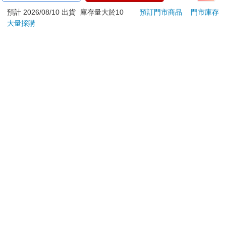
此刻的幻象～
18m
預計 2026/08/10 出貨
庫存量大於10
預訂門市商品
門市庫存
260
240
特價
元
特價
元
88
折
大量採購
加入購物車
加入購物車
您可能會喜歡
小書痴的下剋上：漢娜
【PUGO】聰明書包
【電
蘿蕾貴族院五年級生Ⅱ
3.0 plus(中低年級)酷
子
黑 全新進化玩美上市
253
4161
79
折
特價
元
95
折
特價
元
特價