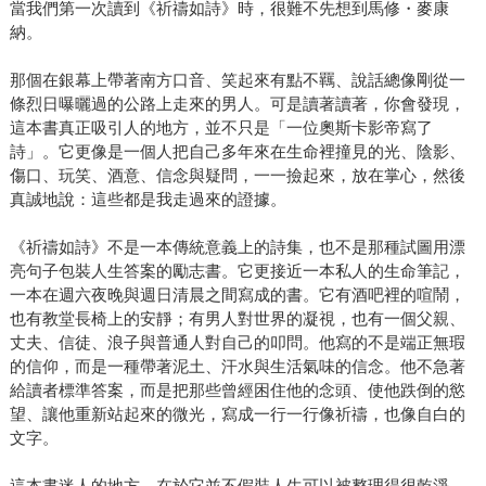
當我們第一次讀到《祈禱如詩》時，很難不先想到馬修・麥康
納。
那個在銀幕上帶著南方口音、笑起來有點不羈、說話總像剛從一
條烈日曝曬過的公路上走來的男人。可是讀著讀著，你會發現，
這本書真正吸引人的地方，並不只是「一位奧斯卡影帝寫了
詩」。它更像是一個人把自己多年來在生命裡撞見的光、陰影、
傷口、玩笑、酒意、信念與疑問，一一撿起來，放在掌心，然後
真誠地說：這些都是我走過來的證據。
《祈禱如詩》不是一本傳統意義上的詩集，也不是那種試圖用漂
亮句子包裝人生答案的勵志書。它更接近一本私人的生命筆記，
一本在週六夜晚與週日清晨之間寫成的書。它有酒吧裡的喧鬧，
也有教堂長椅上的安靜；有男人對世界的凝視，也有一個父親、
丈夫、信徒、浪子與普通人對自己的叩問。他寫的不是端正無瑕
的信仰，而是一種帶著泥土、汗水與生活氣味的信念。他不急著
給讀者標準答案，而是把那些曾經困住他的念頭、使他跌倒的慾
望、讓他重新站起來的微光，寫成一行一行像祈禱，也像自白的
文字。
這本書迷人的地方，在於它並不假裝人生可以被整理得很乾淨。