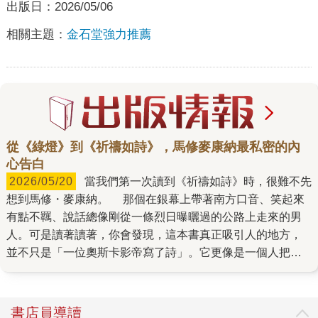
出版日：
2026/05/06
相關主題：
金石堂強力推薦
從《綠燈》到《祈禱如詩》，馬修麥康納最私密的內
心告白
2026/05/20
當我們第一次讀到《祈禱如詩》時，很難不先
想到馬修・麥康納。 那個在銀幕上帶著南方口音、笑起來
有點不羈、說話總像剛從一條烈日曝曬過的公路上走來的男
人。可是讀著讀著，你會發現，這本書真正吸引人的地方，
並不只是「一位奧斯卡影帝寫了詩」。它更像是一個人把自
己多年來在生命裡撞見的光、陰影、傷口、玩笑、酒意、信
念與疑問，一一撿起來，放在掌心，然後真誠地說：這些都
是我走過來的證據。 《祈禱如詩》不是一本傳統意義上的
書店員導讀