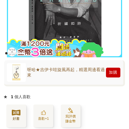
呀哈★吉伊卡哇旋風再起，精選周邊看過
加購
來
★
1
個人喜歡
寫評價
好書
喜歡+1
賺金幣