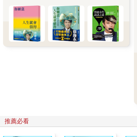
想，使我們分心，難以顧及自己的靈魂；但是祈禱能讓我們的靈
魂趕上那無法歇下、甚至病態的思緒，使我們自我覺察，對自己
感到滿意，從而擁有希望，知道自己的確有能力過好自己的生
活。在混亂的時代，祈禱能讓人重拾內在秩序，而且無論我們祈
禱的對象是哪種高高在上的力量，只要我們能先投入心力，相信
自己能持續進步，就能找回屬於自己的秩序。 在這個社會，
人們常以為脫離物質匱乏或擁有更多，就等同於進步；但是我認
為祈禱所推崇的，才真正符合「進步」的意義：也就是讓人發揮
自己的潛能，去傳播價值、接受價值。這都是因為祈禱能讓我們
和自身所珍視的價值處在同一個水平線上，因此祈禱本身就是一
種進步。 祈禱的終極目標，在於讓我們世俗的抱負，能和神
靈的圭臬相互契合。這意味著我們所相信的，必須要超越自我本
身，去相信自己所能成為的樣貌。藉由天命的考驗與認可，我們
可以透過祈禱，發現自己在此生中的任務與使命。而當我們的生
活方式更貼近了那崇高力量的旨意時，這代表著什麼？這時，我
們會得到一個神性的發現，找尋到自己的目的。 祈禱是情愛
多於義務、奉獻多於責任。祈禱並不是要我們盲目地迷信某個對
象，而是要我們對自己崇高的良心產生一種道德上的渴望。祈禱
推薦必看
的形式和實踐，起初會顯得非常幽微，但是漸漸地，祈禱會成為
一盞明燈，照亮前方的道路，讓我們成為更有能力、更真實的自
己。 對我來說，祈禱始於感激。 對於擁有的美滿，我會