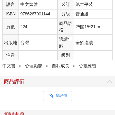
語言
中文繁體
裝訂
紙本平裝
世俗的事物，把它們當作這個時代的標誌。 即使在當今的世
道下，真相往往拒理性於門外，我應該保有赤子之心，持續找尋
ISBN
9786267901144
分級
普通級
生命中的奧妙嗎？ 我該如何避免染上猜忌的癖病，一邊抱持
著希望，一邊合理地懷疑事物？ 我們是期望著生存，還是為
商品規
頁數
224
25開15*21cm
了懷抱期望而生存著？ 也許這就是問題所在。 我必須承
格
認，惡是一種必然，而要不要克服惡，都操之在己。 也就是
說，必須去承認我們身邊、我們心中那些醜陋的事實與虛假，卻
適讀年
出版地
台灣
全齡適讀
仍擁有相信的能力。 我想這就是重點。 我是一個樂觀且
齡
有信仰的人，擁有強大的熱情和深厚的信念；不過，若我們想找
注音
級別
到的是「信念」本身，那麼有件事得承認：「信念」是無法單靠
雙眼所見可供驗證的事物去找到的。 所以，是時候放下了。
中文書
＞
心理勵志
＞
自我成長
＞
心靈練習
放下那些書本上的、猶如數學等式般、卻不合乎道理的事吧。對
於那些我們長久以來理解事物的方式，也是時候該顛覆了，從而
打開我們的心扉，去接受這世界奇妙的一面，藉由信念、相信、
商品評價
夢想，來豐富我們的現實。 我們歌頌的，應該要比理解的還
多；我們所相信的，應該多過世界能告訴我們的；刻在心上的，
多點讚嘆，少點演算。讓靈感奔馳，衝決觀念的網羅；敢於作
寫評價
夢，從中踏入現實；讓靈魂的養分滋潤飢渴的大腦；我們不妨先
把實事求是擱在一旁，找到自己的韻律，通往理性。讓我們暫且
忘卻邏輯、確定性、擁有什麼、將一切都用來創業等諸如此類的
相關主題