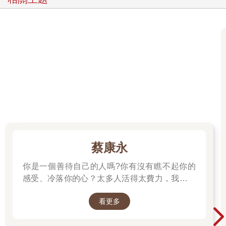
事；我們要超越想像，然後去相信—生命的詩意。 跨越日常
的音樂橋 詩是週中悄然降臨的星期六 閃耀著信念的光
邀請我們另闢蹊徑 詩是浪漫的歌 是你，是我，是時
空的戀曲 詩是神聖的頌歌 是天使吟唱的小曲 詩也
是祈禱 由韻律譜出樂曲 對我來說，祈禱是個重啟自我的
時刻，能使我喘息、讓靈魂得以舒展，並且接納和臣服於某些事
物後，再受到自我的感召。祈禱也讓我能夠投入自己的生命，投
入我愛的人和我在乎的人的生命。當我祈禱時，有如錨定，使我
沉穩，卻不受桎梏，給了我一方穩固之地，得以振翅飛翔。人都
想要盡可能地接近神性，祈禱時的高尚情操，引領我們走向釋懷
的境地，讓我們不只是獲得允許，而是自由。祈禱也如同一聲吶
喊、一個懇求、一道質問，痛苦和渴望的傾訴，讓我們面對自己
的心魔，治癒我們。 祈禱的根源是基於膜拜，懷抱謙遜，俯
蔡康永
身低首，讓心靈高過於頭腦；如此一來，我們就能發現自己心中
神聖的一面，傾聽神聖的智慧。不過祈禱並不只存在於猶太教
你是一個善待自己的人嗎?你有沒有瞧不起你的
堂、基督教堂、伊斯蘭聖地中的宗教儀式。祈禱也可以是沉思、
感受、冷落你的心？太多人活得太費力，我想為
在散步中釐清思緒、仰望星空時感受到滄海一粟的驚嘆、藝術創
大家、包括我自己，找到比較省力、又能活得更
作、做愛、書寫、甚至一聲歡笑。這些都可以是一種祈禱，因為
看更多
舒服、也更滿足的方法。所以我寫了這本書。
這些事情都能重新喚起我們的心、我們的意念、我們生而為人的
──蔡康永
靈魂。 祈禱也是一種覺察。如今的世界總是吞噬我們的思