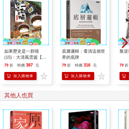
微笑看待。 我會試著壓低自私的渴望。 我會提醒自己上
帝所教導的事：當我為人付出，也等同成就了自己。 我祈求
能獲得指引，知道如何以丈夫和父親的身分，來為家庭付出，讓
我的家人在心靈上、實質上、靈魂上都更加完整。 然後，我
會在記憶的迴廊中，一一檢視生命中所愛、所在乎的人，就好像
翻閱著名片本，直到我以心靈之眼，凝視他們最真實的自己。
這不一定是指看見他們最快樂、最光榮，或是極度悲傷或自
省的模樣。 而是指看見他們處於一種狀態，不是別人，而是
如果歷史是一群喵
底層邏輯：看清這個世
叛逆
他們自己，散發著最亮的光。 這個時候的他們，就處於恩典
(15)：大清風雲篇【萌
界的底牌
之中，對一切都滿意，對一切都感到滿足。 這時我會定下
貓漫畫學歷史】
387
316
79
折
特價
元
79
折
特價
元
79
折
心，在心裡注視著他們的樣貌，祈禱他們能永保這幅模樣。
接下來就到了最困難的一步，試著以同樣的方式來看待自己。不
加入購物車
加入購物車
過，在能做到之前，我會先祈禱，像是翻看著自己過往的那些鏡
頭，直到發現真實的自我。 然後我會注視自己的這幅模樣，
擁抱它、感謝它、接納並讓它填滿我的心房。 於是，我便說
其他人也買
聲「阿們」。 詩與祈禱，如雙手合十 交錯纏綿 當
琴聲悠揚，我們必須舞蹈 舞步是靈魂，樂曲在心田 我寫
下詩句，正如我相信生命自有韻律 我祈禱，正如我渴求更多
意義 當韻律成為意義，意義成為詩句 那便是天賜的贈禮
詩如祈禱，祈禱是詩 接著是四十年間我所寫下的詩和祈