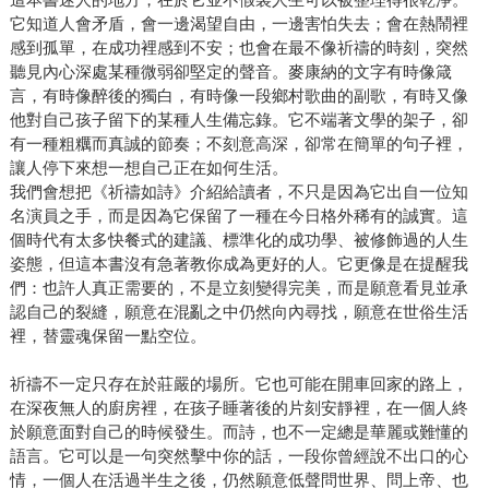
它知道人會矛盾，會一邊渴望自由，一邊害怕失去；會在熱鬧裡
感到孤單，在成功裡感到不安；也會在最不像祈禱的時刻，突然
聽見內心深處某種微弱卻堅定的聲音。麥康納的文字有時像箴
言，有時像醉後的獨白，有時像一段鄉村歌曲的副歌，有時又像
他對自己孩子留下的某種人生備忘錄。它不端著文學的架子，卻
有一種粗糲而真誠的節奏；不刻意高深，卻常在簡單的句子裡，
讓人停下來想一想自己正在如何生活。
我們會想把《祈禱如詩》介紹給讀者，不只是因為它出自一位知
名演員之手，而是因為它保留了一種在今日格外稀有的誠實。這
個時代有太多快餐式的建議、標準化的成功學、被修飾過的人生
姿態，但這本書沒有急著教你成為更好的人。它更像是在提醒我
們：也許人真正需要的，不是立刻變得完美，而是願意看見並承
認自己的裂縫，願意在混亂之中仍然向內尋找，願意在世俗生活
裡，替靈魂保留一點空位。
祈禱不一定只存在於莊嚴的場所。它也可能在開車回家的路上，
在深夜無人的廚房裡，在孩子睡著後的片刻安靜裡，在一個人終
於願意面對自己的時候發生。而詩，也不一定總是華麗或難懂的
語言。它可以是一句突然擊中你的話，一段你曾經說不出口的心
情，一個人在活過半生之後，仍然願意低聲問世界、問上帝、也