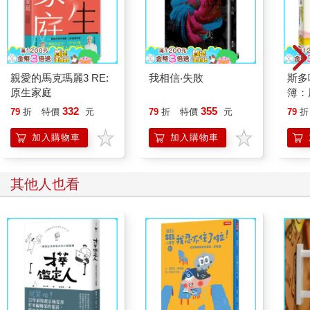
禱，剛開始時我十八歲，人在澳洲的浴缸裡讀著拜倫。
親愛的馬克瑪麗3 RE:
我相信‧失敗
斯多
原生家庭
簿：
話，
332
355
79
折
特價
元
79
折
特價
元
79
折
於突
人！
加入購物車
加入購物車
其他人也看