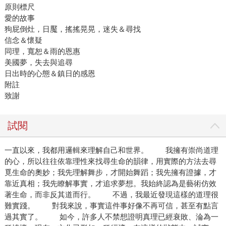
原則標尺
愛的故事
狗屁倒灶，日魘，搖搖晃晃，迷失＆尋找
信念＆懷疑
同理，寬恕＆雨的恩惠
美國夢，失去與追尋
日出時的心態＆鎮日的感恩
附註
致謝
試閱
一直以來，我都用邏輯來理解自己和世界。 我擁有崇尚道理
的心，所以往往依靠理性來找尋生命的韻律，用實際的方法去尋
覓生命的奧妙；我先理解舞步，才開始舞蹈；我先擁有證據，才
靠近真相；我先瞭解事實，才追求夢想。我始終認為是藝術仿效
著生命，而非反其道而行。 不過，我最近發現這樣的道理很
難實踐。 對我來說，事實這件事好像不再可信，甚至有點言
過其實了。 如今，許多人不禁想證明真理已經衰敗、淪為一