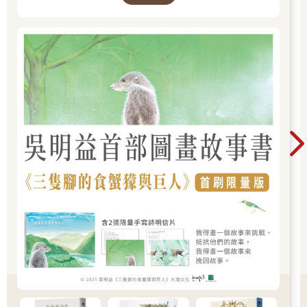
提亞登顫抖著下巴問：「菸也是？」
「對，全部都是。」
得意全寫在提亞登臉上。「拜託，這才叫走運！這些食物全都是
我們的！大家都有份。等一下，所以說，每個人都能拿兩份！」
那顆紅蕃茄回過神來，趕緊澄清：「這樣不行。」
大夥精神都來了，一股腦往前擠。
「為什麼不行？你這個紅蘿蔔頭？」卡欽斯基問。
「一百五十人份的補給品怎麼可以發給八十人。」
「我們分給你看啊。」穆勒吼著。
「吃的就算了，但其他補給品只能照八十人份來分。」番茄頭很
堅持。
卡欽斯基火都上來了。「你是不想幹了嗎？你收到的不是八十人
份的補給，是整個第二連的，就這麼簡單。我們就是第二連，你
全都得發完！」
大家開始推擠那傢伙。他本來就不討喜，誰叫他在戰火交加時不
敢把燉鍋放得離戰壕太近，害我們這連負責領食物的人，必須跑
得比其他連的人還要遠，常常搞到很晚才拿到飯菜，不然就是早
就涼掉了。第一連的布爾克還比較稱職，雖然他胖到像一隻準備
冬眠的倉鼠，但在緊要關頭，他還是會親自扛著鍋子到前線。
那時大家火氣正旺，要是連長沒有及時現身，肯定會爆發衝突。