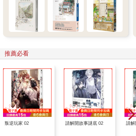
他過來瞭解狀況，聽完只說：「對，昨天死傷慘重……。」
然後他往大鍋一瞧：「豆子應該可以吃了。」
紅蕃茄點點頭。「用豬油還有肉一起燉的。」
少尉看著我們，他知道大家心裡在想什麼。其實他很了解我們，
因為他剛進這連的時候還只是個下士，是跟大家一起走過來的。
他又將鍋蓋掀開，聞一聞豆子的香氣。離開時他說：「等下也裝
一大盤給我。補給品全部分一分，大家都很需要慰勞一下。」
紅蕃茄愣了一下。提亞登在他身邊手舞足蹈。
推薦必看
「多分一點你又不會少一塊肉！搞得好像軍需處是這傢伙開的。
快點發啊，沒用的傢伙！不要給我算錯。」
「你去死吧！」紅蕃茄怒吼。他氣炸了，這整件事已經超乎他理
解，不曉得情況怎麼會變這樣。為了顯示自己什麼都不在乎了，
他還主動多給每個人半磅人造蜂蜜。
今天真是個好日子，郵差也來了，幾乎每個人都收到幾封信和報
紙。大家閒晃到軍營後方的草地。克洛普腋下夾了一個人造奶油
桶的圓形蓋子。
草地右手邊有間大型公廁，不僅結構穩固，還加了屋頂。不過這
間公廁是給新兵用的，他們還不曉得怎麼臨機應變、善用身邊現
叛逆玩家 02
請解開故事謎底 02
請解
有素材。我們總是在找更方便的辦法。散落四處的小箱子其實就
能拿來當馬桶。這些木造小箱子造型方正、乾乾淨淨，四個邊都