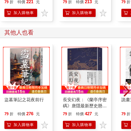
221
213
79
折
特價
元
79
折
特價
元
79
折
封住了，坐起來非常舒適。箱子側邊還有方便搬運的把手。
我們搬了三個箱子、圍成一圈，舒舒服服坐上去，沒坐滿兩個鐘
加入購物車
加入購物車
頭是絕對不會起來的。
回想剛入伍的時候，我們這群菜鳥都覺得用公共廁所很丟臉。公
廁沒有門，二十個男人坐成一排一起上廁所，好像搭火車那樣。
其他人也看
大家蹲馬桶的樣子一覽無遺──新兵本來就得時時刻刻受人監視。
後來，戰場上的其他考驗讓這種羞恥感顯得微不足道。隨時間推
移，許多事也就習慣成自然。
在大庭廣眾之下蹲馬桶其實是種享受，不曉得大家之前為什麼這
麼抗拒，排泄不就跟吃飯喝水一樣自然嗎？要不是蹲廁所對我們
來說這麼重要，而且還是全新的體驗，不然根本不值一提。其他
老兵早就習以為常。
比起其他人，軍人更熟悉自己的腸胃和消化系統。他們的日常詞
彙中，大概就有四分之三和這方面相關。不管是極度的喜悅還是
深沉的憤怒，都能在其中找到最貼切精闢的表達。用其他方式來
盜墓筆記之花夜前行
長安幻夜：《蘭亭序密
詭畫
描述可就沒這麼簡單明瞭。哪天等我們從戰場返家，老師和家人
碼》唐隱最新歷史懸疑
八成會很意外吧，但這其實是軍中的通用語言。
鉅作
276
427
排泄這件事被迫公開曝光之後，大家反而重新找回純真爽朗的特
79
折
特價
元
79
折
特價
元
79
折
質。此外，坦蕩蕩蹲馬桶對我們來說如此自然，所以總能自在舒
加入購物車
加入購物車
爽地解決，就像打牌時拿到一手好牌一樣暢快。大家之所以將各