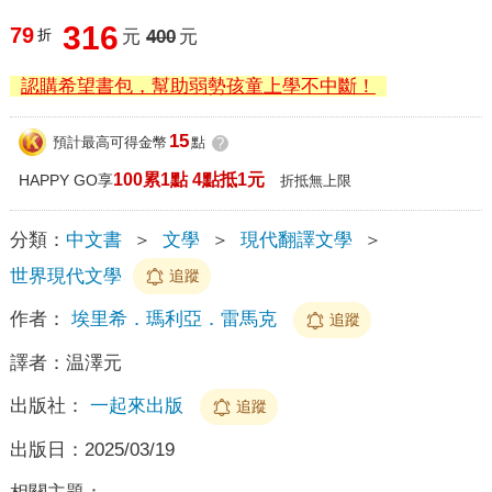
316
79
折
元
400
元
認購希望書包，幫助弱勢孩童上學不中斷！
15
預計最高可得金幣
點
?
100累1點 4點抵1元
HAPPY GO享
折抵無上限
分類：
中文書
＞
文學
＞
現代翻譯文學
＞
世界現代文學
追蹤
作者：
埃里希．瑪利亞．雷馬克
追蹤
譯者：
温澤元
出版社：
一起來出版
追蹤
出版日：
2025/03/19