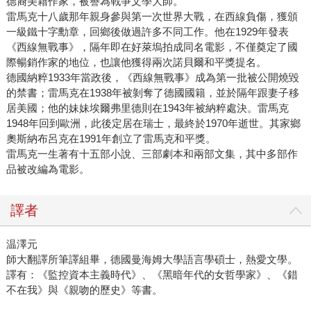
德裔美籍作家，被譽為戰爭文學大師。
雷馬克十八歲那年親身參與第一次世界大戰，在西線負傷，獲頒
一級鐵十字勳章，回鄉後做過許多不同工作。他在1929年發表
《西線無戰事》，隔年即在好萊塢拍成同名電影，不僅奠定了國
際暢銷作家的地位，也讓他獲得兩次諾貝爾和平獎提名。
德國納粹1933年當政後，《西線無戰事》成為第一批被公開燒毀
的禁書；雷馬克在1938年被剝奪了德國國籍，並於隔年跟妻子移
居美國；他的妹妹埃爾弗里德則在1943年被納粹處決。雷馬克
1948年回到歐洲，此後定居在瑞士，最終於1970年逝世。其家鄉
奧斯納布呂克在1991年創立了雷馬克和平獎。
雷馬克一生著有十五部小說、三部劇本和兩部文集，其中多部作
品被改編為電影。
譯者
温澤元
師大翻譯所筆譯組畢，德國曼海姆大學語言學碩士，熱愛文學。
譯有：《監控資本主義時代》、《黑暗年代的女哲學家》、《錯
不在我》與《親吻的歷史》等書。