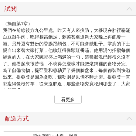
試閱
（摘自第1章）
我們在前線後方九公里處。昨天有人來換防，大夥現在肚裡塞滿
白豆跟牛肉，吃得相當飽足，剩菜甚至還夠大家晚上再飽餐一
頓。另外還有雙份的香腸跟麵包，不可能會餓肚子。掌廚的下士
親自出來替大家打菜，他臉紅得像顆紅番茄。他用湯勺招攬每個
經過的人，在大家碗裡盛上滿滿的一勺，這種狀況已經很久沒有
了。他看起來很苦惱，不曉得怎麼樣才能把燉鍋裡的食物分完。
為了儲備食物，提亞登和穆勒弄了幾個臉盆來，每個都裝到快溢
出來。提亞登是因為貪吃，穆勒則是以備不時之需。提亞登一直
都瘦得像根竹竿，從來沒胖過，那些食物究竟吃到哪去了，大家
都想不透。
重點是還有雙份的菸。每人十支雪茄、二十支香菸還有兩塊口嚼
看更多
菸草，份量很可觀。我用嚼菸和卡欽斯基換香菸，這樣就有四十
支，夠抽一天了。
其實這些東西本來不是要給我們的。普魯士人可沒這麼大方，這
配送方式
都是因為估算失誤。
十四天前，輪到我們去前線換防。防守的區段特別平靜，所以在