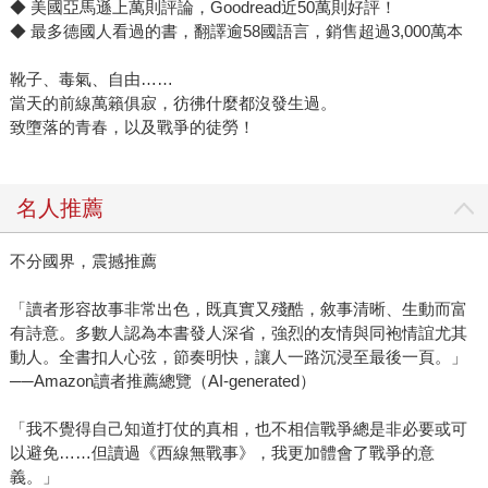
◆ 美國亞馬遜上萬則評論，Goodread近50萬則好評！
◆ 最多德國人看過的書，翻譯逾58國語言，銷售超過3,000萬本
靴子、毒氣、自由……
當天的前線萬籟俱寂，彷彿什麼都沒發生過。
致墮落的青春，以及戰爭的徒勞！
名人推薦
不分國界，震撼推薦
「讀者形容故事非常出色，既真實又殘酷，敘事清晰、生動而富
有詩意。多數人認為本書發人深省，強烈的友情與同袍情誼尤其
動人。全書扣人心弦，節奏明快，讓人一路沉浸至最後一頁。」
──Amazon讀者推薦總覽（AI-generated）
「我不覺得自己知道打仗的真相，也不相信戰爭總是非必要或可
以避免……但讀過《西線無戰事》，我更加體會了戰爭的意
義。」