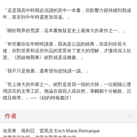
「這是我高中時期必須讀的其中一本書，但影響力卻持續到我成
年，甚至到中年時還更加深遠。」
「關於戰爭的荒謬，這本書無疑是史上最偉大的著作之一。」
「有些書你在年輕時讀過，因為是公認的經典，但直到你長大
後，你對世界和這些作品的背景有了更大的理解，才懂得深入欣
賞。《西線無戰事》絕對就是這種書。」
「我不只是推薦，還希望你趕快讀一讀。」
「世上偉大的作家之一。絕對是首屈一指的大師，一位能隨心運
用語言的文學工匠。無論在描寫人或自然，筆觸都十分敏銳、沉
穩且精準。」──《紐約時報書評》
作者
埃里希．瑪利亞．雷馬克 Erich Maria Remarque