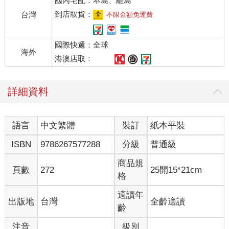
國內宅配：本島、離島
返營那天，軍需官準備正常份量的糧食和軍需品，全員一百五十
人，大家都有份。誰曉得最後一天炮火連連，無數炸彈和英國重
到店取貨：
台灣
不限金額免運費
炮朝我們猛攻，全連傷亡慘重，最後回去的只剩八十人。
大家深夜回營，一回去馬上倒在床上，只想好好睡一覺。卡欽斯
國際快遞：全球
基說得對，要是能多睡一點，戰爭就沒那麼可怕。在前線根本沒
海外
辦法好好休息，而且要這樣撐十四天實在痛苦。
港澳店取：
到了中午才有人從營房爬出來。半小時後，大家拿著餐具圍在野
戰鍋爐前，空氣聞起來肥香滋養。排在第一個的當然是肚子最餓
詳細資料
的：身高矮小的亞伯特．克洛普。他頭腦清楚，所以只是個二等
兵；穆勒隨身帶著課本，幻想著退伍後要回學校考期末考，還有
辦法在隆隆炮聲中背誦物理定律；勒爾滿臉絡腮鬍，特別喜歡軍
語言
中文繁體
裝訂
紙本平裝
妓院裡的女孩，他堅稱裡頭的女孩都奉命穿著絲質上衣，而且接
待上尉階級以上的客人前還得泡澡；排第四的是我，保羅・鮑
ISBN
9786267577288
分級
普通級
莫。我們四個都十九歲，上戰場前是同班同學。
排在後面的是我們的朋友，提亞登。提亞登體型瘦小，是一名鎖
商品規
頁數
272
25開15*21cm
匠，和我們同齡，是全連最會吃的。坐下來吃飯之前，他看起來
格
纖細清瘦，吃完飯再站起來卻肥得像隻懷孕的臭蟲；海伊．威斯
特胡斯跟我們同齡，是個挖煤炭的，他有辦法把軍用裸麥麵包輕
適讀年
出版地
台灣
全齡適讀
鬆握在手裡，然後問大家：猜猜看這個拳頭裡面是什麼；迪特林
齡
是農夫，整天只想著自己的農舍和老婆；最後是斯坦尼斯勞斯．
注音
級別
卡欽斯基，他是我們這夥人的老大，四十歲，性格頑強、聰明、