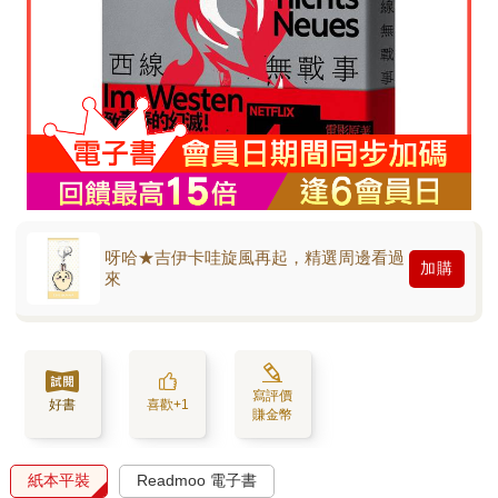
呀哈★吉伊卡哇旋風再起，精選周邊看過
加購
來
寫評價
好書
喜歡+1
賺金幣
紙本平裝
Readmoo 電子書