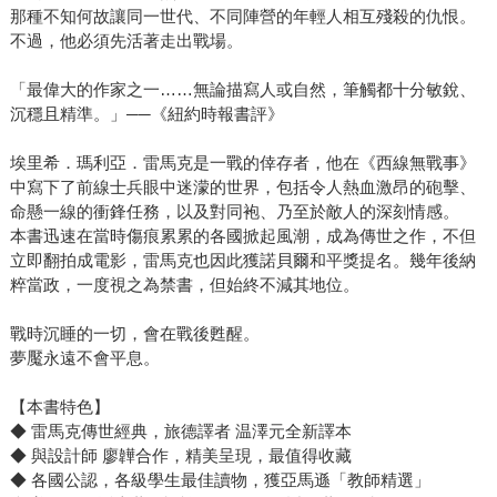
那種不知何故讓同一世代、不同陣營的年輕人相互殘殺的仇恨。
不過，他必須先活著走出戰場。
「最偉大的作家之一……無論描寫人或自然，筆觸都十分敏銳、
沉穩且精準。」──《紐約時報書評》
埃里希．瑪利亞．雷馬克是一戰的倖存者，他在《西線無戰事》
中寫下了前線士兵眼中迷濛的世界，包括令人熱血激昂的砲擊、
命懸一線的衝鋒任務，以及對同袍、乃至於敵人的深刻情感。
本書迅速在當時傷痕累累的各國掀起風潮，成為傳世之作，不但
立即翻拍成電影，雷馬克也因此獲諾貝爾和平獎提名。幾年後納
粹當政，一度視之為禁書，但始終不減其地位。
戰時沉睡的一切，會在戰後甦醒。
夢魘永遠不會平息。
【本書特色】
◆ 雷馬克傳世經典，旅德譯者 温澤元全新譯本
◆ 與設計師 廖韡合作，精美呈現，最值得收藏
◆ 各國公認，各級學生最佳讀物，獲亞馬遜「教師精選」