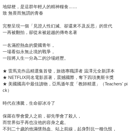
地獄梗，是這群年輕人的精神糧食……
致 無畏而無謂的青春
完整呈現一個「見證人性幻滅、卻還來不及反思」的世代
一再被翻拍，卻從未被超越的傳奇名著
一名滿腔熱血的愛國青年，
一場看似永無止境的戰爭，
一段將人生一分為二的沙場經歷。
★ 雷馬克作品精選集首發，旅德專職譯者 温澤元全新譯本
★ NETFLIX同名電影原著，震撼國際，奪下四項奧斯卡獎
★ 美國國高中最佳讀物，亞馬遜年度「教師精選」（Teachers' pi
ck）
時代在沸騰，生命卻冰冷了
保羅在學會愛人之前，卻先學會了殺人，
而世界似乎再也沒他的容身之處。
不到二十歲的他滿懷熱血、站上前線，起身對抗一種仇恨，