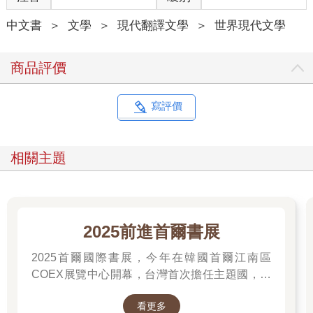
機智，臉色土黃、雙眼湛藍、圓肩駝背，對於砲彈的煙硝、美食
中文書
＞
文學
＞
現代翻譯文學
＞
世界現代文學
還有輕鬆的工作總是特別敏銳。
我們幾個排在隊伍最前端，站在燉鍋前，已經等得有點不耐煩，
因為軍隊廚房的那個傢伙還呆呆站在那裡。
商品評價
卡欽斯基終於忍不住：「可以開始分菜了啦，海因里希！豆子都
已經熟了。」
海因里希帶著睡意搖搖頭：「要等大家都到齊。」
寫評價
提亞登苦笑說：「都到齊了。」
那位下士還沒搞清楚狀況。「你們是到了，但其他人呢？」
「他們不用你操心了！要不是躺在野戰醫院，就是埋在亂葬岡
相關主題
了。」
那名下士愣住，驚訝地說：「我可是煮了一百五十人份啊！」
克洛普戳了戳他的肋骨：「這次終於可以吃個夠。快點，開動
吧！」
提亞登靈機一動，老鼠般的尖臉亮了起來，眼睛狡詐地瞇成一條
2025前進首爾書展
線，雙頰也陣陣抽動。他湊上前問：「所以，你那邊應該也有一
2025首爾國際書展，今年在韓國首爾江南區
百五十人份的麵包吧？」
下士心不在焉，茫然點點頭。
COEX展覽中心開幕，台灣首次擔任主題國，有
提亞登抓住他的圍裙：「香腸也是嗎？」
二十多位跨領域台灣作家前往參展，一起來回顧
那顆紅番茄又點了點頭。
看更多
他們的作品，並共享參展喜悅。