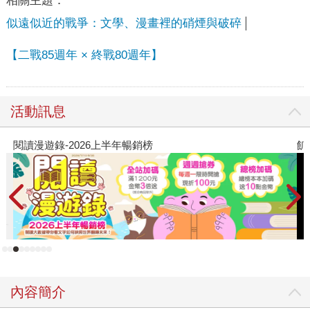
相關主題：
似遠似近的戰爭：文學、漫畫裡的硝煙與破碎
【二戰85週年 × 終戰80週年】
活動訊息
閱讀漫遊錄-2026上半年暢銷榜
飢
內容簡介