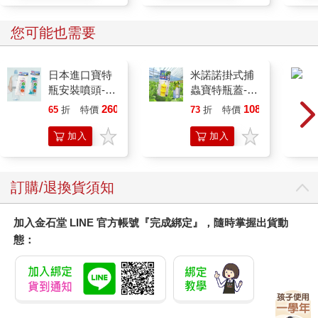
種八卦稱為「糞坑謠言」也不是沒道理。在軍營裡，這種地方就
是八卦的集散地，也是大家聊天打屁的場所。
您可能也需要
此時此刻，我們覺得這裡比鋪滿白瓷磚的豪華廁所更舒服，那邊
頂多只是比較衛生，但根本不比這裡美好。
日本進口寶特
米諾諾掛式捕
瓶安裝噴頭-2
蟲寶特瓶蓋-2
入x2包
入x12組
260
1088
65
折
特價
元
73
折
特價
元
加入
加入
購物
購物
車
車
訂購/退換貨須知
加入金石堂 LINE 官方帳號『完成綁定』，隨時掌握出貨動
態：