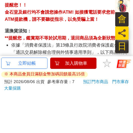
提醒您！！
金石堂及銀行均不會請您操作ATM! 如接獲電話要求您前往
會
ATM提款機，請不要聽從指示，以免受騙上當！
員
退換貨須知：
**提醒您，鑑賞期不等於試用期，退回商品須為全新狀態**
日
依據「消費者保護法」第19條及行政院消費者保護處公告之
「通訊交易解除權合理例外情事適用準則」，以下商品購買
後，除商品本身有瑕疵外，將不提供7天的猶豫期：
易於腐敗、保存期限較短或解約時即將逾期。（如：生
鮮食品）
依消費者要求所為之客製化給付。（客製化商品）
報紙、期刊或雜誌。（含MOOK、外文雜誌）
經消費者拆封之影音商品或電腦軟體。
非以有形媒介提供之數位內容或一經提供即為完成之線
上服務，經消費者事先同意始提供。（如：電子書、電
子雜誌、下載版軟體、虛擬商品…等）
已拆封之個人衛生用品。（如：內衣褲、刮鬍刀、除毛
刀…等）