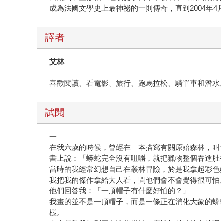
成為法國文學史上最神祕的一則傳奇，直到2004年
譯者
艾林
喜歡閱讀、看電影、旅行、跑馬拉松、騎單車和潛水
試閱
一
在我六歲的時候，曾經在一本描寫有關原始森林，叫
書上說：「蟒蛇完全沒有咀嚼，就把獵物整個吞進肚
當時的我經常幻想自己在叢林冒險，於是我拿起彩色
我把我的傑作拿給大人看，問他們會不會覺得很可怕
他們回答我：「一頂帽子有什麼好怕的？」
我畫的並不是一頂帽子，而是一條正在消化大象的蟒
樣。