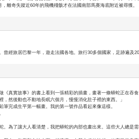
4月，離奇失蹤近60年的飛機殘骸才在法國南部馬賽海底附近被尋獲。
。曾經旅居巴黎一年，遊走法國各地。旅行30多個國家，足跡遍及2
做《真實故事》的書上看到一張精彩的插畫，畫著一條蟒蛇正在吞食
裡，然後動也不動地長眠六個月，慢慢消化肚子裡的東西。」
鉛筆完成生平第一幅畫。我的第一號作品看起來像這樣。
。
蛇。為了讓大人看清楚，我把蟒蛇的內部也畫出來。這些大人總是需