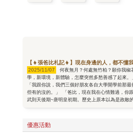
【👧張爸比札記👧】現在身邊的人，都不懂
2025/11/07
何夜無月？何處無竹柏？願你我椒花頌聲。 「爸比，我現在好想念高中三年的閨蜜喔。」 「你在大學新生活多采多姿，過得很充實不是嗎？新同
學，新環境，新體驗，怎麼突然多愁善感了起來。」 「醫工系的新同學都是很會讀書的。新同學很好，可是他們get不到我的笑點。笑點變句點。」 「這
「我跟你說，我們三個好朋友各自大學開學前那最後一次聚餐。我在公車上
些有的沒的。」 「爸比，現在我在心情難過，你跟我說這個，不理你了喔。」 「額，爸爸我告訴你之前在短影音刷到一對閨蜜的故事：千年萬歲，椒花頌聲。 唐代
武則天後期~唐明皇初期。歷史上原本以為是政敵的太平公主與上官婉兒，
後，太平公主大働後親撰墓誌銘留下的。 願千百年以後，仍有人記得故友你的才華以及美好。」 「爸比，我好像懂了什麼。」 「文學的意境就是這麼奇妙，即使過
了一千年再看，還是能體會當時作者的心境反映出現實。 妳不是說想寫點什麼，做個作家然後經營小小的自媒體，那現在的心情就是素材。 再說
以再見面。而且通訊這麼發達，手機傳訊息隨時都可以。」 「因為現在就是聯絡少了，然後好像新同學都還很陌生，所以就感到好懷念。」
優惠活動
想見就能見。 何夜無月？何處無竹柏？在不同的階段會有不同的朋友，爸爸偶爾也會懷念以前同學，但大家都有各自的家庭，有時候不打擾最好。」 「就像現在爸