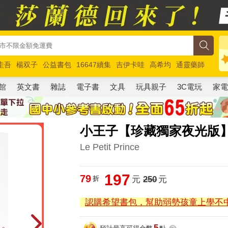
圭吾
楊双子
公益書包
16647續集
吉伊卡哇
高希均
通靈藥師
路邊攤新作
馬斯克
玩具總動員5
超慢跑
館
英文書
雜誌
電子書
文具
玩具親子
3C電玩
家
小王子【珍藏獨家夜光版】
Le Petit Prince
197
79
折
元
250
元
認購希望書包，幫助弱勢孩童上學不
5