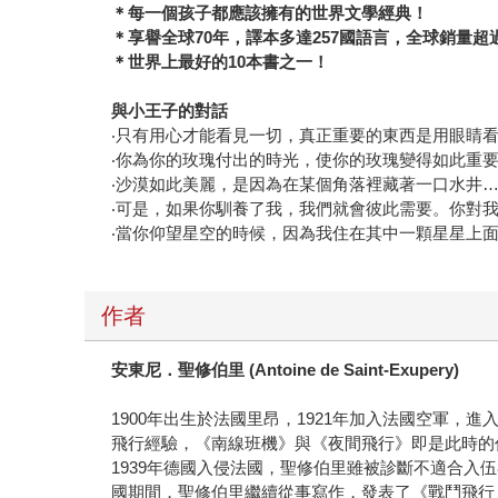
＊每一個孩子都應該擁有的世界文學經典！
＊享譽全球70年，譯本多達257國語言，全球銷量超
＊世界上最好的10本書之一！
與小王子的對話
‧只有用心才能看見一切，真正重要的東西是用眼睛
‧你為你的玫瑰付出的時光，使你的玫瑰變得如此重
‧沙漠如此美麗，是因為在某個角落裡藏著一口水井
‧可是，如果你馴養了我，我們就會彼此需要。你對
‧當你仰望星空的時候，因為我住在其中一顆星星上
作者
安東尼．聖修伯里 (Antoine de Saint-Exupery)
1900年出生於法國里昂，1921年加入法國空軍
飛行經驗，《南線班機》與《夜間飛行》即是此時的
1939年德國入侵法國，聖修伯里雖被診斷不適合入
國期間，聖修伯里繼續從事寫作，發表了《戰鬥飛行員