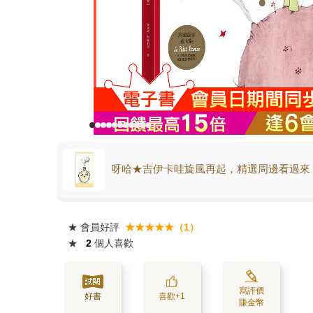
呀哈★吉伊卡哇旋風再起，精選周邊看過來
★
會員好評
★★★★★（1）
★
2
個人喜歡
寫評價
好書
喜歡+1
賺金幣