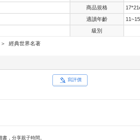
商品規格
17*2
離人煙的沙漠中，我正面臨著死亡的威脅，卻還是從口袋裡掏出了一
適讀年齡
11~
人兒說我不會畫畫。他回答說：
級別
張畫中，看不見蟒蛇肚子的那張。這個小人兒的回答讓我目瞪口呆：
險，象又太大了。我住的地方很小很小，我要一隻綿羊，畫一隻綿羊
＞
經典世界名著
這不是綿羊，這是頭公山羊，牠的頭上還長了兩隻角呢。」 於是，我
寫評價
我開始不耐煩了，因為我急著要修理引擎，於是我草草畫了一張，還隨
這就是我要的，你覺得這隻綿羊需要很多草嗎？」他的笑容讓我非常驚
小很小的綿羊。」 他把頭靠近那張畫。 「不像你所說的那麼小……