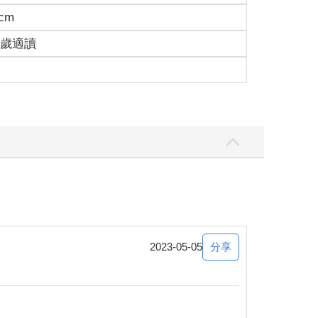
1cm
張紙和一枝筆。準備下筆時，突然想起自己只學過地
15歲適讀
給我。」
又重新畫了一張。但是和剛才一樣，他還是不滿意。
口說：「這是個箱子，你要的綿羊就在裡面。」 沒
訝。 「為什麼這麼問？」 「因為我住的地方很小很
你看！牠睡著了……」 就這樣，我認識了小王子。
分享
2023-05-05