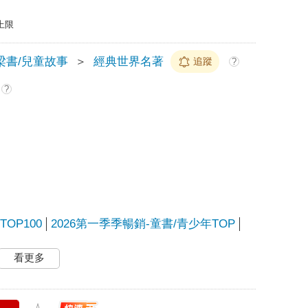
上限
梁書/兒童故事
＞
經典世界名著
追蹤
?
?
OP100
2026第一季季暢銷-童書/青少年TOP
看更多