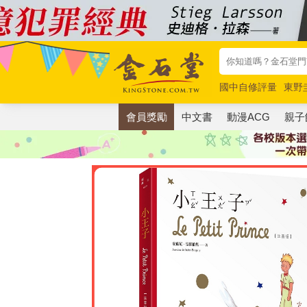
國中自修評量
東野
唯紅花綻放
奧德賽
會員獎勵
中文書
動漫ACG
親子