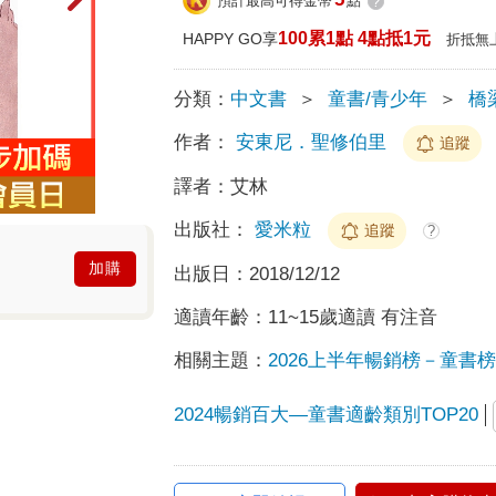
預計最高可得金幣
點
?
100累1點 4點抵1元
HAPPY GO享
折抵無
分類：
中文書
＞
童書/青少年
＞
橋
作者：
安東尼．聖修伯里
追蹤
譯者：
艾林
出版社：
愛米粒
追蹤
?
加購
出版日：
2018/12/12
適讀年齡：
11~15歲適讀 有注音
相關主題：
2026上半年暢銷榜－童書榜T
2024暢銷百大—童書適齡類別TOP20