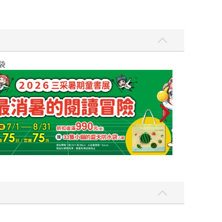
叔叔一樣嗎？」 「不不不，誰跟他是朋友。」 「蛤！！！」 「我跟他是兄弟。妳不懂男人的浪漫。」 「.......」