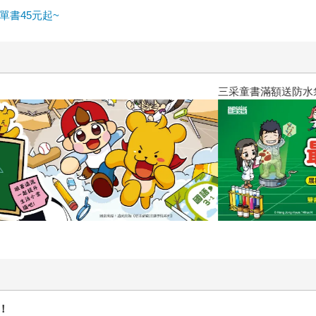
比跟阿寬
書45元起~
三采童書滿額送防水袋
！