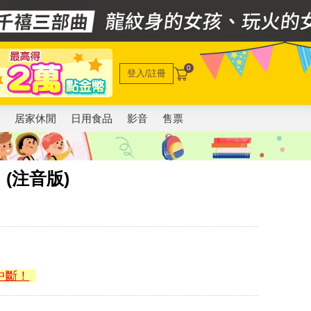
0
登入/註冊
電
居家休閒
日用食品
影音
售票
(注音版)
中斷！