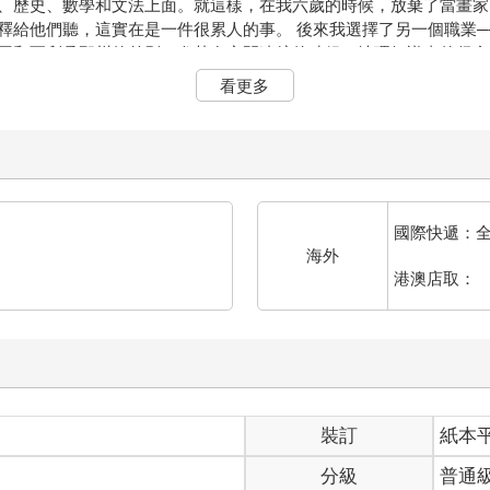
、歷史、數學和文法上面。就這樣，在我六歲的時候，放棄了當畫家
釋給他們聽，這實在是一件很累人的事。 後來我選擇了另一個職業
國和亞利桑那州的差別。尤其在夜間迷航的時候，地理知識真的很實
長久往來，也仔細觀察過他們，但是並沒有改善我對他們的觀感。
看更多
直保存著的第一號畫作拿給他看，我想知道他是否看得懂。但是他們
星星。我會把話題轉移到他有興趣的橋牌、高爾夫球或是政治、領帶
，直到六年前在撒哈拉沙漠飛機失事。飛機的引擎不知道哪裡壞了，
國際快遞：
的問題，因為剩下的水恐怕只能維持一星期。
海外
的遇難者還要孤獨。因此在第二天清晨，當我被一個細微的聲音叫醒
港澳店取：
量眼前的一切。我看到的是一位非常奇特的小小孩，正認真地看著我
歲的時候畫家生涯就被大人們扼殺殆盡，除了那些蟒蛇之外，我再也
小小孩。別忘了，當時的我身處遠離人煙千里的荒涼沙漠，而這小人
裝訂
紙本
完全不像是在荒漠中迷路的孩子。當我終於能開口說話時，我問他：
分級
普通
地重複道：