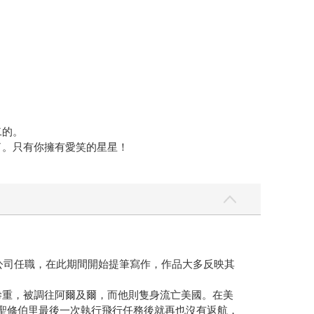
二的。
了。只有你擁有愛笑的星星！
空公司任職，在此期間開始提筆寫作，作品大多反映其
失慘重，被調往阿爾及爾，而他則隻身流亡美國。在美
，聖修伯里最後一次執行飛行任務後就再也沒有返航，