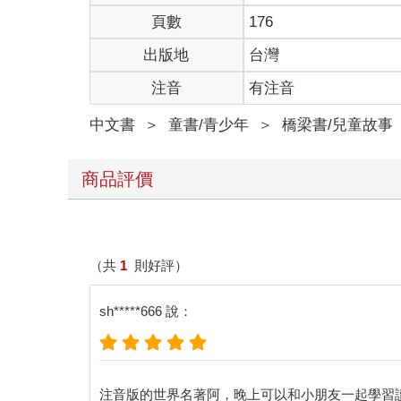
「請……畫一隻綿羊給我……」
頁數
176
當神祕的力量太過強大時，人們總是難以抗拒。在遠
出版地
台灣
理、歷史、數學和文法。我有點不高興地告訴那位小
「沒關係，畫隻綿羊給我吧！」
注音
有注音
我從沒畫過綿羊，只好為他畫了我生平唯一畫過的兩
「不！不！我不要肚子裡裝了大象的蟒蛇。蟒蛇很危
中文書
＞
童書/青少年
＞
橋梁書/兒童故事
於是我畫了一隻羊給他。
他專心看著羊，然後說：
「不行！這隻是一隻生重病的羊。再幫我畫一隻。」
商品評價
我再畫一張。
這次我的朋友笑了，客氣地說： 「你看，你看……
「這隻太老了，我要一隻可以活得很久的綿羊。」 
想到這位小小的評審臉上亮起一絲欣喜的光彩： 「
（共
1
則好評）
小……」 「一點點就夠了，真的。我給你畫了一隻很
sh*****666 說：