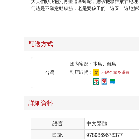
大人們勸我把別再畫這些蟒蛇，應該把精神放在地理
們總是不願意動腦筋，老是要孩子們一遍又一遍地解
知識發揮了很大的作用，只要瞧一眼我就可以辨別中
在我的一生中，接觸過不少嚴肅認真的人。和大人們
每當我遇到一個看起來頭腦清楚的人時，我就會將一
「這是一頂帽子。」
此時，我不會再跟他談蟒蛇，也不談原始森林，不談
配送方式
的人。
二
我就這樣孤單地生活著，身邊沒有任何談得來的朋友
國內宅配：本島、離島
自完成艱難的修復工作。對我來說，這可是攸關生死
到店取貨：
台灣
不限金額免運費
第一天晚上，我在遠離人煙的沙漠入睡，比海上漂流
「請……畫一隻綿羊給我！」
「什麼！」
「幫我畫一隻綿羊！」
詳細資料
我像是被雷打到似的跳了起來，揉一揉眼睛，仔細打
他本人比這張畫好看多了，但這不是我的錯，在我六
那時候我目瞪口呆，驚奇地看著這位出現在我眼前的
語言
中文繁體
一點也不餓，一點也不渴，一點也不害怕。他看起來
「你……你在這裡做什麼？」
ISBN
9789869678377
他沒有回答我，卻又慢慢地，彷彿有什麼重要的事般