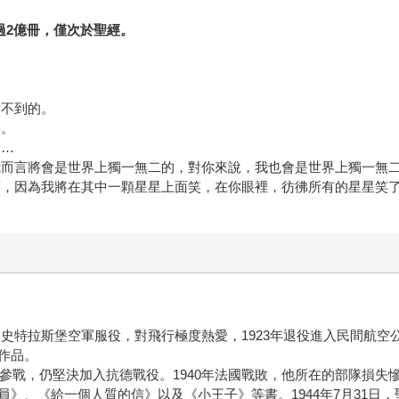
過2億冊，僅次於聖經。
看不到的。
要。
……
我而言將會是世界上獨一無二的，對你來說，我也會是世界上獨一無
面，因為我將在其中一顆星星上面笑，在你眼裡，彷彿所有的星星笑
，進入史特拉斯堡空軍服役，對飛行極度熱愛，1923年退役進入民間航
作品。
伍參戰，仍堅決加入抗德戰役。1940年法國戰敗，他所在的部隊損
》、《給一個人質的信》以及《小王子》等書。1944年7月31日