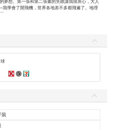
的夢想。第一張和第二張畫的失敗讓我很灰心，大人
──我學會了開飛機，世界各地差不多都飛遍了。地理
用。
的回答都一樣：
什麼的，而他們也都會很高興認識一位像我這樣講理
當時既沒有維修機師，也沒有同行的乘客，我只好獨
全球
時，你可以想像我有多麼的驚訝。那個聲音說：
。這裡有一張畫像，是我後來畫他畫得最像的一張。
沒有畫過別的東西。
兒看起來絲毫不像是迷了路，他看來一點也不疲倦，
平裝
級