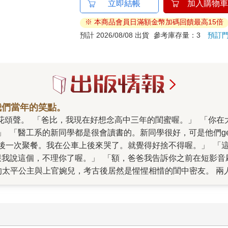
立即結帳
加入購物車
※ 本商品會員日滿額金幣加碼回饋最高15倍
預計 2026/08/08 出貨
參考庫存量：3
預訂
我們當年的笑點。
樣啊～」
後來哭了。就覺得好捨不得喔。」 「這樣啊～你就是大一剛開始不夠忙碌，才有時間想那
考古後居然是惺惺相惜的閨中密友。 兩人在政治上互為盟友，在上官婉兒因政權鬥爭亡故
台灣這麼小，隨時可
 「等放連假，你們不是