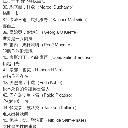
在每一事物中尋找靈性
36. 馬塞爾．杜象（Marcel Duchamp）
搞亂一切
37. 卡濟米爾．馬列維奇（Kazimir Malevitch）
要自主
38. 喬治亞．歐姬芙（Georgia O'Keeffe）
世界是一具肉身
39. 雷內．馬格利特（Ren? Magritte）
傾聽你的潛意識
40. 康斯坦丁．布朗庫西（Constantin Brancusi）
抬起目光
41. 漢娜．霍克（Hannah H?ch）
建構你的存在
42. 芙烈達．卡蘿（Frida Kahlo）
殺不死你的會讓你更強大
43. 巴布羅．畢卡索（Pablo Picasso）
必須打破一切
44. 傑克森．波洛克（Jackson Pollock）
進入出神狀態
45. 妮基．德．聖法爾（Niki de Saint-Phalle）
女性是男性的未來