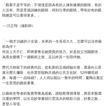
「觀看不是平等的，不僅僅是因為有的人擁有健康的眼睛，有的
人沒有。而是受過訓練的眼睛，得到引導的眼睛，帶有好奇的眼
睛總是可以看得更多。」
----汪正翔（攝影師）
「一個才10歲的小女孩，未來的一生長長久久，怎麼可以沒有藝
術為伴？
何況上天不仁，即將要奪去她寶貴的視力。於是祖父另闢蹊徑，
為孫女建構了一趟藝術之旅，足以終其一生陪伴她。
歷代大師留下的經典作品，從私密的五感經驗出發，透過向公眾
展示歷久彌新，化作普世能夠共感的公共文化財。52件曠世經
典，每週一一品味細?，人人得以能以一整年的時間，薰陶出奠定
一生受用的藝術素養。
以藝術史學者的紮實學養為底氣，謝勒斯厚積薄發，將原本艱澀
沉重的學問，以生花妙筆書就行雲流水的精彩小說，好看之餘，
更發人深省。