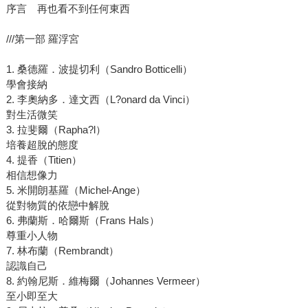
序言 再也看不到任何東西
///第一部 羅浮宮
1. 桑德羅．波提切利（Sandro Botticelli）
學會接納
2. 李奧納多．達文西（L?onard da Vinci）
對生活微笑
3. 拉斐爾（Rapha?l）
培養超脫的態度
4. 提香（Titien）
相信想像力
5. 米開朗基羅（Michel-Ange）
從對物質的依戀中解脫
6. 弗蘭斯．哈爾斯（Frans Hals）
尊重小人物
7. 林布蘭（Rembrandt）
認識自己
8. 約翰尼斯．維梅爾（Johannes Vermeer）
至小即至大