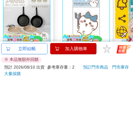
【KINYO】Penna系
吉伊卡哇 造型貼紙-藍
小書
立即結帳
加入購物車
列-輕量高效導熱不沾
蘿蕾
※ 本品無額外回饋
平煎鍋30cm
999
67
56
折
特價
元
96
折
特價
元
79
折
預計 2026/08/10 出貨
參考庫存量：2
預訂門市商品
門市庫存
大量採購
加入購物車
加入購物車
訂購/退換貨須知
加入金石堂 LINE 官方帳號『完成綁定』，隨時掌握出貨動
態：