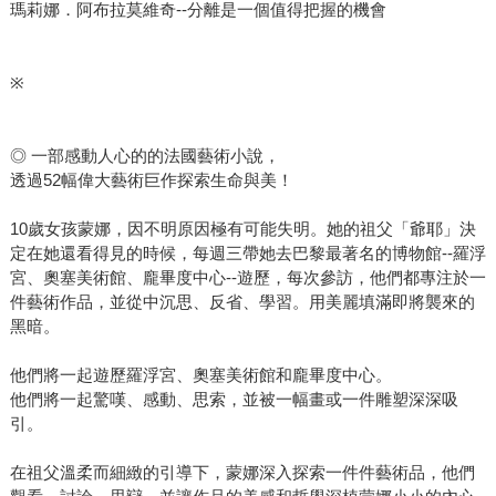
瑪莉娜．阿布拉莫維奇--分離是一個值得把握的機會
※
◎ 一部感動人心的的法國藝術小說，
透過52幅偉大藝術巨作探索生命與美！
10歲女孩蒙娜，因不明原因極有可能失明。她的祖父「爺耶」決
定在她還看得見的時候，每週三帶她去巴黎最著名的博物館--羅浮
宮、奧塞美術館、龐畢度中心--遊歷，每次參訪，他們都專注於一
件藝術作品，並從中沉思、反省、學習。用美麗填滿即將襲來的
黑暗。
他們將一起遊歷羅浮宮、奧塞美術館和龐畢度中心。
他們將一起驚嘆、感動、思索，並被一幅畫或一件雕塑深深吸
引。
在祖父溫柔而細緻的引導下，蒙娜深入探索一件件藝術品，他們