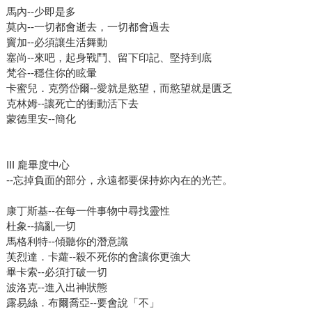
馬內--少即是多
莫內--一切都會逝去，一切都會過去
竇加--必須讓生活舞動
塞尚--來吧，起身戰鬥、留下印記、堅持到底
梵谷--穩住你的眩暈
卡蜜兒．克勞岱爾--愛就是慾望，而慾望就是匱乏
克林姆--讓死亡的衝動活下去
蒙德里安--簡化
III 龐畢度中心
--忘掉負面的部分，永遠都要保持妳內在的光芒。
康丁斯基--在每一件事物中尋找靈性
杜象--搞亂一切
馬格利特--傾聽你的潛意識
芙烈達．卡蘿--殺不死你的會讓你更強大
畢卡索--必須打破一切
波洛克--進入出神狀態
露易絲．布爾喬亞--要會說「不」