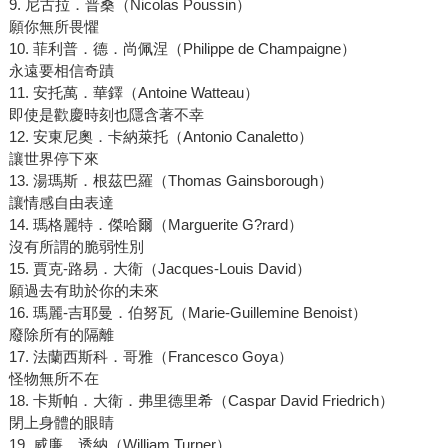
9. 尼古拉．普桑（Nicolas Poussin）
願你無所畏懼
10. 菲利普．德．尚佩涅（Philippe de Champaigne）
永遠要相信奇蹟
11. 安托萬．華鐸（Antoine Watteau）
即使是歡慶時刻也隱含著不幸
12. 安東尼奧．卡納萊托（Antonio Canaletto）
讓世界停下來
13. 湯瑪斯．根茲巴羅（Thomas Gainsborough）
讓情感自由表達
14. 瑪格麗特．傑哈爾（Marguerite G?rard）
沒有所謂的脆弱性別
15. 賈克-路易．大衛（Jacques-Louis David）
願過去有助於你的未來
16. 瑪麗-吉耶曼．伯努瓦（Marie-Guillemine Benoist）
廢除所有的隔離
17. 法蘭西斯科．哥雅（Francesco Goya）
怪物無所不在
18. 卡斯帕．大衛．弗里德里希（Caspar David Friedrich）
閉上身體的眼睛
19. 威廉．透納（William Turner）