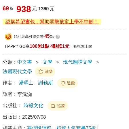
938
69
折
元
1360
元
認購希望書包，幫助弱勢孩童上學不中斷！
45
預計最高可得金幣
點
?
100累1點 4點抵1元
HAPPY GO享
折抵無上限
分類：
中文書
＞
文學
＞
現代翻譯文學
＞
法國現代文學
追蹤
作者：
湯瑪士．謝勒斯
追蹤
譯者：
李沅洳
出版社：
時報文化
追蹤
出版日：
2025/07/08
相關主題：
寒假悅讀祭，精選人氣套書75折