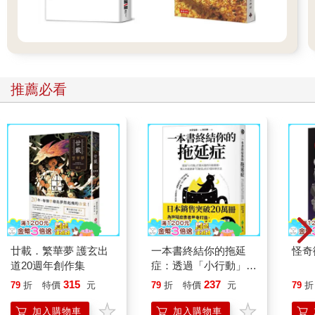
起。她在一間派遣公司工作，是一名好員工，積極、勤勉。至少
早上是如此。到了下午，那又是另一回事了。志工工作讓她精疲
力竭，從孤獨老人到受虐動物，這所有的一切，都是值得投入
的。至於保羅，他已經五十七歲了。卡蜜兒是他的第二任妻子，
第一任則跟他的好友跑了。他打著一條領帶來遮掩衣領磨損的襯
推薦必看
衫，是個忙碌的小舊貨商，尤其熱衷一九五?年代的美國文化：自
動點唱機、彈珠檯、海報……。這一切都源於他青少年時期收藏
的心型鑰匙圈，他擁有的數量驚人，但他不想賣掉，反正也沒人
對這些東西感興趣。隨著網路的發展，他那隱身在蒙特伊的店鋪
差點就要關門了。於是他發揮專業，也開設了一個網站，除了不
斷更新，還翻譯成英文。儘管他沒有什麼商業頭腦，但他靠著一
群忠實的收藏家，經常能逃過破產的命運。去年夏天，他修復了
一台葛特利柏於一九五五年出廠的「許願井」彈珠檯，從中賺進
高達一萬歐元。在經過數個月的斷糧之後，這筆交易來得正
好……，接著他又再次一無所有。有人告訴他，這就是危機。保
羅每天在店裡喝掉一瓶紅酒，然後將瓶子當作戰利品，擺在一個
廿載．繁華夢 護玄出
一本書終結你的拖延
怪奇
因馬塞爾．杜象而得以流傳後世的刺蝟造型瀝水架上。他獨自舉
道20週年創作集
症：透過「小行動」打
杯，無法怨恨任何人。他在心中向蒙娜敬酒，願她身體健康。
開大腦的行動開關，懶
315
237
79
折
特價
元
79
折
特價
元
79
折
人也能變身「行動派」
的37個科學方法
加入購物車
加入購物車