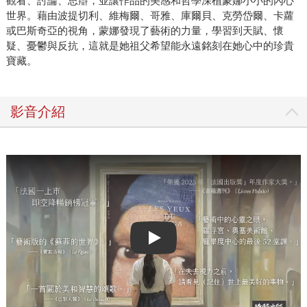
觀看、討論、思辯，並讓作品的美感和哲學深植蒙娜小小的內心
世界。藉由波提切利、維梅爾、哥雅、庫爾貝、克勞岱爾、卡蘿
或巴斯奇亞的視角，蒙娜發現了藝術的力量，學習到天賦、懷
疑、憂鬱與反抗，這就是她祖父希望能永遠銘刻在她心中的珍貴
寶藏。
影音介紹
Play video