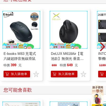
E-books M83 充電式
DeLUX M618Air【電
INT
六鍵超靜音無線滑鼠
池款】無側光 垂直靜
擊機
音光學滑鼠
(KBM
399
649
特價
元
特價
元
690
1199
加入購物車
加入購物車
您可能會喜歡