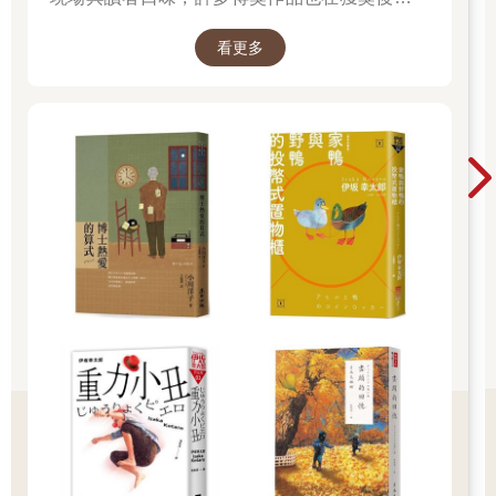
還有她父親粗壯的胳膊。最後，她注意到遠處有一隻灰色的鴿子
暢銷書，並改編為電影、戲劇或動畫。除了日本
飛了起來，這讓她滿心喜悅。蒙娜一度失明，然後又重見光明。
看更多
小說的一般部門，也設有翻譯小說部門與發掘部
失明貫穿了她，就像一顆子彈穿透皮膚並從身體的另一側飛出
門，讓海外佳作與值得重新被看見的作品走進更
去，當然，這會痛，但身體仍可自行癒合。她父親想著「這真是
個奇蹟」，他認真地計算這次發作持續的時間：六十三分鐘。
多讀者視野。 不知道下一本該讀什麼時，跟著書
主宮醫院的眼科部門在做完一系列的檢查、提供診斷與處方之
店員的推薦，往往就能遇見一個令人捨不得闔上
前，是絕對不可能讓小女孩離開的。焦慮感確實稍稍壓下了，但
的好故事。
並沒有完全消散。一名護士指著醫院二樓的一個診間，接到家庭
醫師通知的小兒科醫師就在裡面。馮．奧斯特醫師是一名混血
兒，而且年紀輕輕頭就禿了。他那件寬大的白袍閃閃發亮，與牆
壁的病態慘綠色形成對比。他燦爛的笑容在臉上刻出許多快活的
小皺紋，讓他看起來很和善；但他也承擔了許多悲劇。他邁步向
前：
「妳幾歲啊？」他用因抽菸而沙啞的聲音問道。
*
蒙娜十歲了。她是獨生女，父母恩愛。母親卡蜜兒將近四十歲。
她不高，留著一頭凌亂的短髮，聲音殘留著些許郊區工人特有的
戲謔語調。她的先生曾說她的魅力在於她「略顯散漫」，但是她
有著強大的決心，在她身上，無政府狀態與權威不斷交織在一