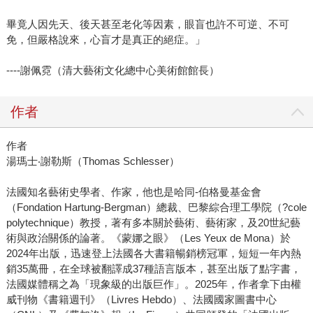
畢竟人因先天、後天甚至老化等因素，眼盲也許不可逆、不可
免，但嚴格說來，心盲才是真正的絕症。」
----謝佩霓（清大藝術文化總中心美術館館長）
作者
作者
湯瑪士‧謝勒斯（Thomas Schlesser）
法國知名藝術史學者、作家，他也是哈同-伯格曼基金會
（Fondation Hartung-Bergman）總裁、巴黎綜合理工學院（?cole
polytechnique）教授，著有多本關於藝術、藝術家，及20世紀藝
術與政治關係的論著。《蒙娜之眼》（Les Yeux de Mona）於
2024年出版，迅速登上法國各大書籍暢銷榜冠軍，短短一年內熱
銷35萬冊，在全球被翻譯成37種語言版本，甚至出版了點字書，
法國媒體稱之為「現象級的出版巨作」。2025年，作者拿下由權
威刊物《書籍週刊》（Livres Hebdo）、法國國家圖書中心