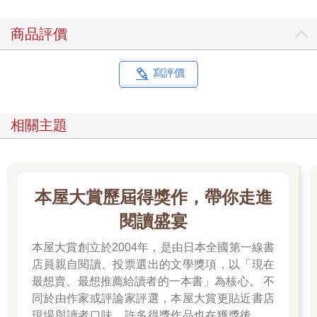
手肘，但在她內心深處，她也想要拍打這顆圓圓且脆弱的小腦
袋，就像我們會敲打一台壞掉的機器，傻傻地期望它能重新發動
商品評價
一樣。而那位父親則開著他那輛搖晃不已的老舊福斯汽車，希望
能揪出讓他小女兒生病的原因。他很生氣，確信廚房裡一定發生
過什麼事，而且還瞞著他。他反覆思索所有可能的原因，從一縷
寫評價
蒸氣到重重一跤都有可能。但是，不，蒙娜說了無數次：
「突然就變成這樣子了！」
父親說什麼也不信：
相關主題
「我們不會就這樣瞎了！」
然而，是的，我們也會「就這樣」變瞎了，證據就在此。而那個
我們，如今就是蒙娜、她十年的人生與大量湧現的恐懼淚水──或
許她期望這些淚水能洗去在這個十月的週日，當夜幕降臨時沾黏
本屋大賞歷屆得獎作，帶你走進
在她瞳孔上的煙灰。才剛抵達西提島上鄰近聖母院的醫院門口，
她突然停止哭泣並愣住了：
閱讀盛宴
「媽媽，爸爸，我又看見了！」
她站在冷風颼颼的街上，前後搖晃著脖子，想要重新感受一切。
本屋大賞創立於2004年，是由日本全國第一線書
就像被掀開的簾子，擋住她雙眼的遮蔽物也被揭起。線條重新出
店員親自閱讀、投票選出的文學獎項，以「現在
現在她眼前，接著是臉部的輪廓、近物的立體細節、牆壁的紋
最想賣、最想推薦給讀者的一本書」為核心。 不
理，以及各種顏色從最明亮到最灰暗的所有細微差異。孩子認出
同於由作家或評論家評選，本屋大賞更貼近書店
她母親纖細的身影、她那如天鵝般細長的脖子與她纖瘦的手臂，
現場與讀者口味，許多得獎作品也在獲獎後成為