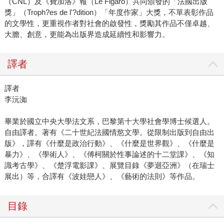
（CNL）及《費加洛》報（Le Figaro）共同頒發的「法國出版
獎」（Troph?es de l'?dition）「年度作家」大獎，不單表彰作品
的文學性，更重視作者對社會的啟發性，獎勵其作品不僅卓越、
大膽、創意，更能為出版界造成延續性和影響力。
譯者
譯者
李沅洳
畢業於國立中央大學法文系，巴黎第十大學社會學博士候選人。
自由譯者。著有《二十世紀法國情慾文學。從限制出版到自由出
版》，譯有《什麼是政治行動》、《什麼是世界觀》、《什麼是
暴力》、《學術人》、《傅柯關於性事論述的十二堂課》、《知
識考古學》、《楚浮電影課》、展覽目錄《夢迴亞洲》（在瑞士
展出）等，合譯有《波娃戀人》、《藝術的法則》等作品。
目錄