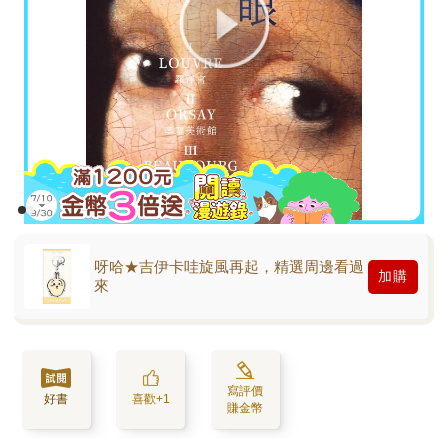
呀哈★吉伊卡哇旋風再起，精選周邊看過
加購
來
寫評價
好書
喜歡+1
賺金幣