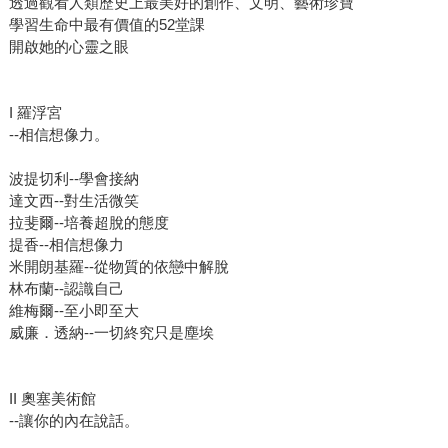
透過觀看人類歷史上最美好的創作、文明、藝術珍寶
學習生命中最有價值的52堂課
開啟她的心靈之眼
I 羅浮宮
--相信想像力。
波提切利--學會接納
達文西--對生活微笑
拉斐爾--培養超脫的態度
提香--相信想像力
米開朗基羅--從物質的依戀中解脫
林布蘭--認識自己
維梅爾--至小即至大
威廉．透納--一切終究只是塵埃
II 奧塞美術館
--讓你的內在說話。