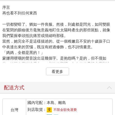
序言
再也看不到任何東西
一切都變暗了。猶如一件喪服。然後，到處都是閃光，如同雙眼
在緊閉的眼瞼後方毫無意義地盯住太陽時產生的那些斑點，就像
我們緊握拳頭抵抗痛苦或情緒時那樣。
當然，她完全不是這樣描述的。從一個稚嫩且不安的十歲孩子口
中表達出來的苦惱，既沒有經過修飾，也不詩情畫意。
「媽媽，全都是黑的！」
蒙娜用哽咽的聲音說出這幾個字。是抱怨嗎？是的，但不僅如
此。她不自覺地流露出一種羞愧的聲調，每次她的母親察覺到這
一點，態度都會嚴肅起來。因為，如果有什麼是蒙娜從來就不會
看更多
假裝的，那就是羞愧。一旦羞愧駐足在一個字詞、一種態度、一
種語調裡，一切就成定局了：一個令人不快的事實已經扎根。
「媽媽，全都是黑的！」
配送方式
蒙娜瞎了。
似乎事出突然，沒有發生什麼特別的事情：她右手握著筆，左手
國內宅配：本島、離島
夾著練習簿，乖巧地在桌子的一角做數學題，她的母親正把大蒜
塞滿肥滋滋的烤肉。蒙娜小心翼翼地從脖子上取下一個礙事的吊
到店取貨：
台灣
不限金額免運費
墜，因為這個吊墜在她的習作本上方晃動，而她已經養成駝背寫