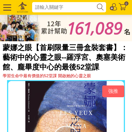
0
蒙娜之眼【首刷限量三冊盒裝套書】：
藝術中的心靈之眼--羅浮宮、奧塞美術
館、龐畢度中心的最後52堂課
學習生命中最有價值的52堂課 開啟她的心靈之眼
強推