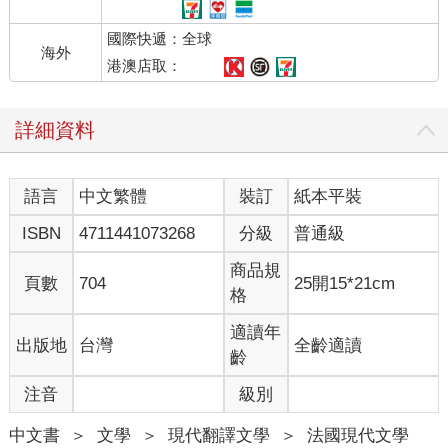
字的壞習慣。她感覺到自己的雙眼被一層厚重的陰影襲擊，彷彿
國際快遞：全球
是因為這雙眼睛如此湛藍、如此圓大、如此純淨，這才受到懲
海外
罰。陰影不是來自外面，並非像夜幕降臨或劇院的燈光黯淡下來
港澳店取：
時所顯現的陰影；陰影是從她自己的身體、從內部攫取了她的視
力。一塊不透光的桌布鑽進她的體內，將她與作業簿上的多邊形
詳細資料
圖案、棕色的木桌、放在遠處的烤肉、繫著白色圍裙的母親、鋪
著磁磚的廚房、坐在隔壁房間的父親、蒙特伊的公寓、籠罩街道
的秋日灰色天空以及全世界分開來。這個孩子受到了詛咒，陷入
語言
中文繁體
裝訂
紙本平裝
黑暗之中。
蒙娜的母親焦躁不安，她打電話給家庭醫師，困惑地描述了女兒
ISBN
4711441073268
分級
普通級
被遮蔽的瞳孔，並在醫師的詢問下，明確指出她似乎沒有出現任
何語言障礙或癱瘓。
商品規
頁數
704
25開15*21cm
「這聽起來像是AIT。」他說，但沒有想要更進一步做出判斷。
格
他要蒙娜立即服用高劑量的阿斯匹靈，但最重要的是緊急將她送
到主宮醫院，他會打電話請一位同業立刻進行治療。他不是偶然
適讀年
出版地
台灣
全齡適讀
想到這位同業的：那是一名出色的小兒科醫師，也是一位聲譽卓
齡
著的眼科醫師，順帶一提，還是一名很有能力的催眠治療師。他
注音
級別
推斷在正常情況下，這種失明狀態應該不會超過十分鐘，然後他
就掛上電話，然而距離事發當時已經過了整整十五分鐘了。
中文書
＞
文學
＞
現代翻譯文學
＞
法國現代文學
在車上，小女孩一邊哭泣，一邊拍打太陽穴。她的母親拉住她的