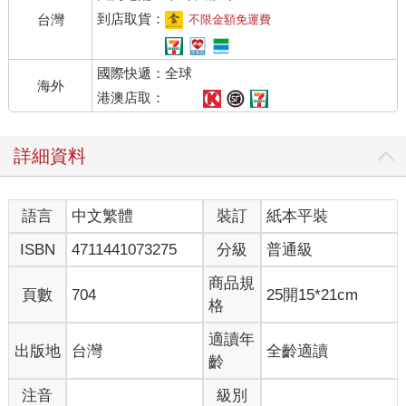
塞滿肥滋滋的烤肉。蒙娜小心翼翼地從脖子上取下一個礙事的吊
到店取貨：
台灣
不限金額免運費
墜，因為這個吊墜在她的習作本上方晃動，而她已經養成駝背寫
字的壞習慣。她感覺到自己的雙眼被一層厚重的陰影襲擊，彷彿
國際快遞：全球
是因為這雙眼睛如此湛藍、如此圓大、如此純淨，這才受到懲
海外
罰。陰影不是來自外面，並非像夜幕降臨或劇院的燈光黯淡下來
港澳店取：
時所顯現的陰影；陰影是從她自己的身體、從內部攫取了她的視
力。一塊不透光的桌布鑽進她的體內，將她與作業簿上的多邊形
詳細資料
圖案、棕色的木桌、放在遠處的烤肉、繫著白色圍裙的母親、鋪
著磁磚的廚房、坐在隔壁房間的父親、蒙特伊的公寓、籠罩街道
的秋日灰色天空以及全世界分開來。這個孩子受到了詛咒，陷入
語言
中文繁體
裝訂
紙本平裝
黑暗之中。
蒙娜的母親焦躁不安，她打電話給家庭醫師，困惑地描述了女兒
ISBN
4711441073275
分級
普通級
被遮蔽的瞳孔，並在醫師的詢問下，明確指出她似乎沒有出現任
何語言障礙或癱瘓。
商品規
頁數
704
25開15*21cm
「這聽起來像是AIT。」他說，但沒有想要更進一步做出判斷。
格
他要蒙娜立即服用高劑量的阿斯匹靈，但最重要的是緊急將她送
到主宮醫院，他會打電話請一位同業立刻進行治療。他不是偶然
適讀年
出版地
台灣
全齡適讀
想到這位同業的：那是一名出色的小兒科醫師，也是一位聲譽卓
齡
著的眼科醫師，順帶一提，還是一名很有能力的催眠治療師。他
注音
級別
推斷在正常情況下，這種失明狀態應該不會超過十分鐘，然後他