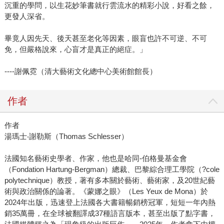
沉重的學問，以生花妙筆書就行雲流水的精彩小說，好看之餘，
更發人深省。
畢竟人因先天、後天甚至老化等因素，眼盲也許不可逆、不可
免，但嚴格說來，心盲才是真正的絕症。」
----謝佩霓（清大藝術文化總中心美術館館長）
作者
作者
湯瑪士‧謝勒斯（Thomas Schlesser）
法國知名藝術史學者、作家，他也是哈同-伯格曼基金會
（Fondation Hartung-Bergman）總裁、巴黎綜合理工學院（?cole
polytechnique）教授，著有多本關於藝術、藝術家，及20世紀藝
術與政治關係的論著。《蒙娜之眼》（Les Yeux de Mona）於
2024年出版，迅速登上法國各大書籍暢銷榜冠軍，短短一年內熱
銷35萬冊，在全球被翻譯成37種語言版本，甚至出版了點字書，