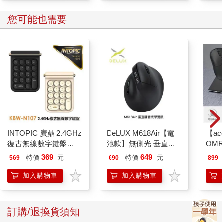
您可能也需要
INTOPIC 廣鼎 2.4GHz
DeLUX M618Air【電
【ac
復古無線數字鍵盤
池款】無側光 垂直靜
OM
(KBW-N107)
音光學滑鼠
369
649
特價
元
特價
元
569
690
899
加入購物車
加入購物車
訂購/退換貨須知