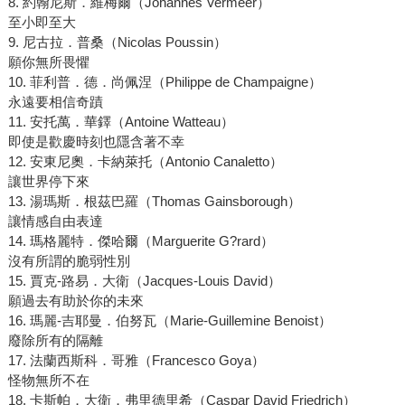
8. 約翰尼斯．維梅爾（Johannes Vermeer）
至小即至大
9. 尼古拉．普桑（Nicolas Poussin）
願你無所畏懼
10. 菲利普．德．尚佩涅（Philippe de Champaigne）
永遠要相信奇蹟
11. 安托萬．華鐸（Antoine Watteau）
即使是歡慶時刻也隱含著不幸
12. 安東尼奧．卡納萊托（Antonio Canaletto）
讓世界停下來
13. 湯瑪斯．根茲巴羅（Thomas Gainsborough）
讓情感自由表達
14. 瑪格麗特．傑哈爾（Marguerite G?rard）
沒有所謂的脆弱性別
15. 賈克-路易．大衛（Jacques-Louis David）
願過去有助於你的未來
16. 瑪麗-吉耶曼．伯努瓦（Marie-Guillemine Benoist）
廢除所有的隔離
17. 法蘭西斯科．哥雅（Francesco Goya）
怪物無所不在
18. 卡斯帕．大衛．弗里德里希（Caspar David Friedrich）