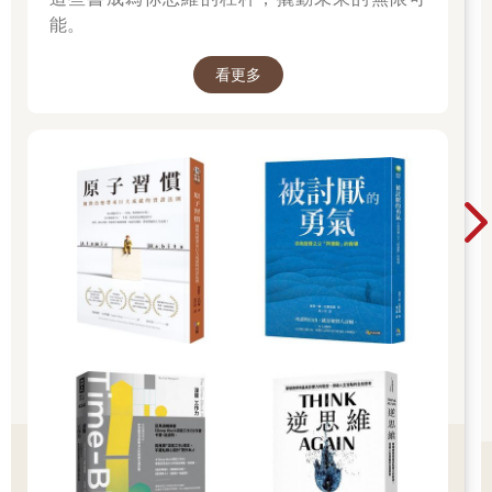
理，以及各種顏色從最明亮到最灰暗的所有細微差異。孩子認出
能。
她母親纖細的身影、她那如天鵝般細長的脖子與她纖瘦的手臂，
還有她父親粗壯的胳膊。最後，她注意到遠處有一隻灰色的鴿子
飛了起來，這讓她滿心喜悅。蒙娜一度失明，然後又重見光明。
看更多
失明貫穿了她，就像一顆子彈穿透皮膚並從身體的另一側飛出
去，當然，這會痛，但身體仍可自行癒合。她父親想著「這真是
個奇蹟」，他認真地計算這次發作持續的時間：六十三分鐘。
主宮醫院的眼科部門在做完一系列的檢查、提供診斷與處方之
前，是絕對不可能讓小女孩離開的。焦慮感確實稍稍壓下了，但
並沒有完全消散。一名護士指著醫院二樓的一個診間，接到家庭
醫師通知的小兒科醫師就在裡面。馮．奧斯特醫師是一名混血
兒，而且年紀輕輕頭就禿了。他那件寬大的白袍閃閃發亮，與牆
壁的病態慘綠色形成對比。他燦爛的笑容在臉上刻出許多快活的
小皺紋，讓他看起來很和善；但他也承擔了許多悲劇。他邁步向
前：
「妳幾歲啊？」他用因抽菸而沙啞的聲音問道。
*
蒙娜十歲了。她是獨生女，父母恩愛。母親卡蜜兒將近四十歲。
她不高，留著一頭凌亂的短髮，聲音殘留著些許郊區工人特有的