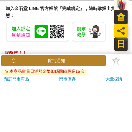
加入金石堂 LINE 官方帳號『完成綁定』，隨時掌握出貨動
會
態：
員
日
提醒您！！
金石堂及銀行均不會請您操作ATM! 如接獲電話要求您前往
貨到通知
ATM提款機，請不要聽從指示，以免受騙上當！
※ 本商品會員日滿額金幣加碼回饋最高15倍
退換貨須知：
預訂門市商品
門市庫存
大量採購
**提醒您，鑑賞期不等於試用期，退回商品須為全新狀態**
依據「消費者保護法」第19條及行政院消費者保護處公告之
「通訊交易解除權合理例外情事適用準則」，以下商品購買
後，除商品本身有瑕疵外，將不提供7天的猶豫期：
易於腐敗、保存期限較短或解約時即將逾期。（如：生
鮮食品）
依消費者要求所為之客製化給付。（客製化商品）