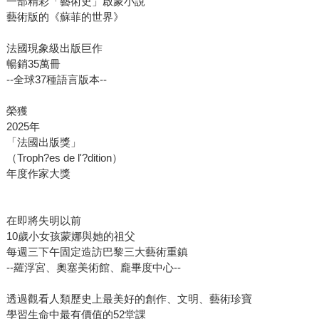
一部精彩「藝術史」啟蒙小說
藝術版的《蘇菲的世界》
法國現象級出版巨作
暢銷35萬冊
--全球37種語言版本--
榮獲
2025年
「法國出版獎」
（Troph?es de l'?dition）
年度作家大獎
在即將失明以前
10歲小女孩蒙娜與她的祖父
每週三下午固定造訪巴黎三大藝術重鎮
--羅浮宮、奧塞美術館、龐畢度中心--
透過觀看人類歷史上最美好的創作、文明、藝術珍寶
學習生命中最有價值的52堂課