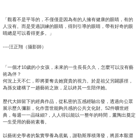
「觀看不是平等的，不僅僅是因為有的人擁有健康的眼睛，有的
人沒有。而是受過訓練的眼睛，得到引導的眼睛，帶有好奇的眼
睛總是可以看得更多。」
----汪正翔（攝影師）
「一個才10歲的小女孩，未來的一生長長久久，怎麼可以沒有藝
術為伴？
何況上天不仁，即將要奪去她寶貴的視力。於是祖父另闢蹊徑，
為孫女建構了一趟藝術之旅，足以終其一生陪伴她。
歷代大師留下的經典作品，從私密的五感經驗出發，透過向公眾
展示歷久彌新，化作普世能夠共感的公共文化財。52件曠世經
典，每週一一品味細?，人人得以能以一整年的時間，薰陶出奠定
一生受用的藝術素養。
以藝術史學者的紮實學養為底氣，謝勒斯厚積薄發，將原本艱澀