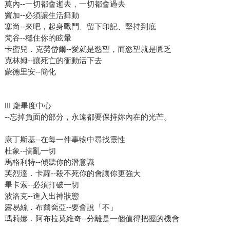
莫內--一切都會逝去，一切都會過去
竇加--必須讓生活舞動
塞尚--來吧，起身戰鬥、留下印記、堅持到底
梵谷--穩住你的眩暈
卡蜜兒．克勞岱爾--愛就是慾望，而慾望就是匱乏
克林姆--讓死亡的衝動活下去
蒙德里安--簡化
III 龐畢度中心
--忘掉負面的部分，永遠都要保持妳內在的光芒。
康丁斯基--在每一件事物中尋找靈性
杜象--搞亂一切
馬格利特--傾聽你的潛意識
芙烈達．卡蘿--殺不死你的會讓你更強大
畢卡索--必須打破一切
波洛克--進入出神狀態
露易絲．布爾喬亞--要會說「不」
瑪莉娜．阿布拉莫維奇--分離是一個值得把握的機會