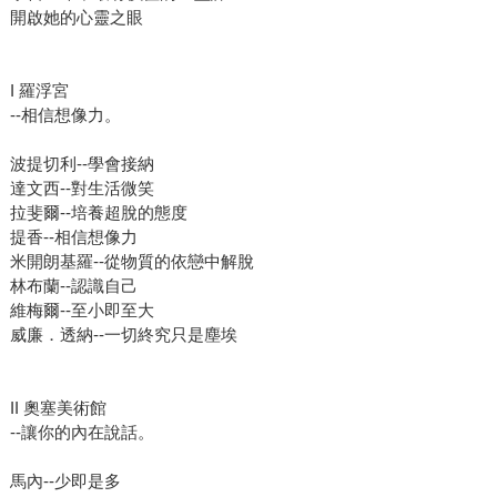
開啟她的心靈之眼
I 羅浮宮
--相信想像力。
波提切利--學會接納
達文西--對生活微笑
拉斐爾--培養超脫的態度
提香--相信想像力
米開朗基羅--從物質的依戀中解脫
林布蘭--認識自己
維梅爾--至小即至大
威廉．透納--一切終究只是塵埃
II 奧塞美術館
--讓你的內在說話。
馬內--少即是多