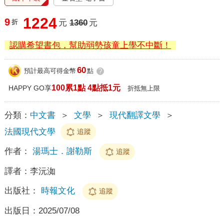
1224
9
折
元
1360
元
認購希望書包，幫助弱勢孩童上學不中斷！
60
預計最高可得金幣
點
?
100累1點 4點抵1元
HAPPY GO享
折抵無上限
分類：
中文書
＞
文學
＞
現代翻譯文學
＞
法國現代文學
追蹤
作者：
湯瑪士．謝勒斯
追蹤
譯者：
李沅洳
出版社：
時報文化
追蹤
出版日：
2025/07/08