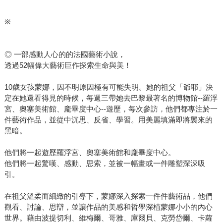
※
◎ 一部感動人心的的法國藝術小說，
透過52幅偉大藝術巨作探索生命與美！
10歲女孩蒙娜，因不明原因極有可能失明。她的祖父「爺耶」決
定在她還看得見的時候，每週三帶她去巴黎最著名的博物館--羅浮
宮、奧塞美術館、龐畢度中心--遊歷，每次參訪，他們都專注於一
件藝術作品，並從中沉思、反省、學習。用美麗填滿即將襲來的
黑暗。
他們將一起遊歷羅浮宮、奧塞美術館和龐畢度中心。
他們將一起驚嘆、感動、思索，並被一幅畫或一件雕塑深深吸
引。
在祖父溫柔而細緻的引導下，蒙娜深入探索一件件藝術品，他們
觀看、討論、思辯，並讓作品的美感和哲學深植蒙娜小小的內心
世界。藉由波提切利、維梅爾、哥雅、庫爾貝、克勞岱爾、卡蘿