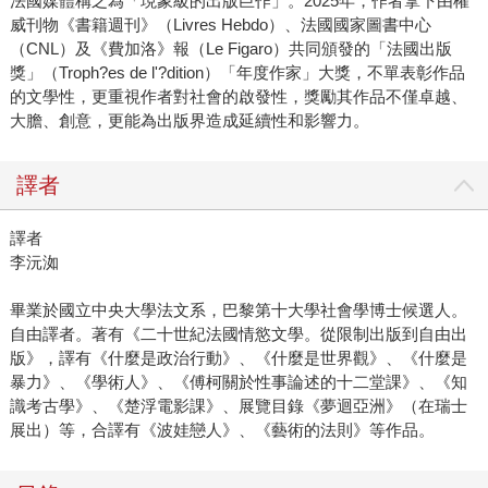
法國媒體稱之為「現象級的出版巨作」。2025年，作者拿下由權
威刊物《書籍週刊》（Livres Hebdo）、法國國家圖書中心
（CNL）及《費加洛》報（Le Figaro）共同頒發的「法國出版
獎」（Troph?es de l'?dition）「年度作家」大獎，不單表彰作品
的文學性，更重視作者對社會的啟發性，獎勵其作品不僅卓越、
大膽、創意，更能為出版界造成延續性和影響力。
譯者
譯者
李沅洳
畢業於國立中央大學法文系，巴黎第十大學社會學博士候選人。
自由譯者。著有《二十世紀法國情慾文學。從限制出版到自由出
版》，譯有《什麼是政治行動》、《什麼是世界觀》、《什麼是
暴力》、《學術人》、《傅柯關於性事論述的十二堂課》、《知
識考古學》、《楚浮電影課》、展覽目錄《夢迴亞洲》（在瑞士
展出）等，合譯有《波娃戀人》、《藝術的法則》等作品。