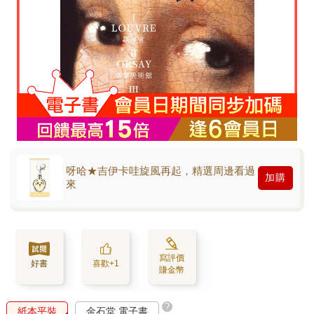
呀哈★吉伊卡哇旋風再起，精選周邊看過
加購
來
寫評價
好書
喜歡+1
賺金幣
?
紙本平裝
金石堂 電子書