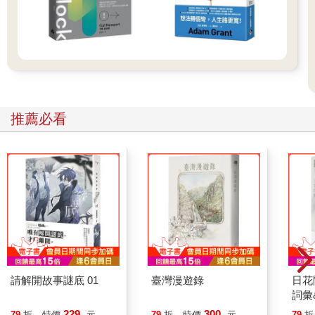
戲謔語調。她的先生曾說她的魅力在於她「略顯散漫」，但是她
有著強大的決心，在她身上，無政府狀態與權威不斷交織在一
起。她在一間派遣公司工作，是一名好員工，積極、勤勉。至少
早上是如此。到了下午，那又是另一回事了。志工工作讓她精疲
力竭，從孤獨老人到受虐動物，這所有的一切，都是值得投入
的。至於保羅，他已經五十七歲了。卡蜜兒是他的第二任妻子，
第一任則跟他的好友跑了。他打著一條領帶來遮掩衣領磨損的襯
推薦必看
衫，是個忙碌的小舊貨商，尤其熱衷一九五?年代的美國文化：自
動點唱機、彈珠檯、海報……。這一切都源於他青少年時期收藏
的心型鑰匙圈，他擁有的數量驚人，但他不想賣掉，反正也沒人
對這些東西感興趣。隨著網路的發展，他那隱身在蒙特伊的店鋪
差點就要關門了。於是他發揮專業，也開設了一個網站，除了不
斷更新，還翻譯成英文。儘管他沒有什麼商業頭腦，但他靠著一
群忠實的收藏家，經常能逃過破產的命運。去年夏天，他修復了
一台葛特利柏於一九五五年出廠的「許願井」彈珠檯，從中賺進
高達一萬歐元。在經過數個月的斷糧之後，這筆交易來得正
好……，接著他又再次一無所有。有人告訴他，這就是危機。保
羅每天在店裡喝掉一瓶紅酒，然後將瓶子當作戰利品，擺在一個
請解開故事謎底 01
臺灣漫遊錄
日花
因馬塞爾．杜象而得以流傳後世的刺蝟造型瀝水架上。他獨自舉
詞彙
杯，無法怨恨任何人。他在心中向蒙娜敬酒，願她身體健康。
229
300
79
折
特價
元
79
折
特價
元
79
折