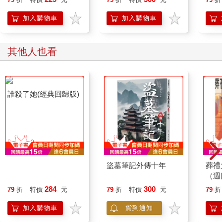
加入購物車
加入購物車
其他人也看
誰殺了她(經典回歸版)
盜墓筆記外傳十年
葬禮
（週
284
300
79
折
特價
元
79
折
特價
元
79
折
加入購物車
貨到通知