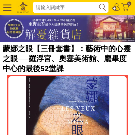
0
蒙娜之眼【三冊套書】：藝術中的心靈
之眼──羅浮宮、奧塞美術館、龐畢度
中心的最後52堂課