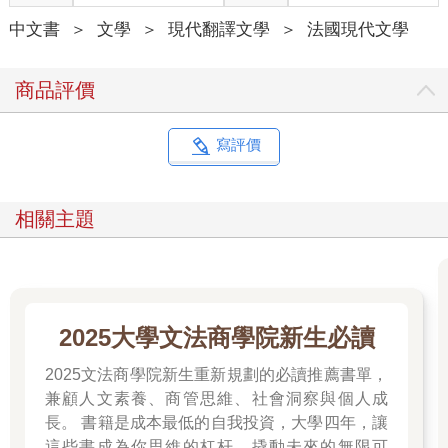
就掛上電話，然而距離事發當時已經過了整整十五分鐘了。
中文書
＞
文學
＞
現代翻譯文學
＞
法國現代文學
在車上，小女孩一邊哭泣，一邊拍打太陽穴。她的母親拉住她的
手肘，但在她內心深處，她也想要拍打這顆圓圓且脆弱的小腦
袋，就像我們會敲打一台壞掉的機器，傻傻地期望它能重新發動
商品評價
一樣。而那位父親則開著他那輛搖晃不已的老舊福斯汽車，希望
能揪出讓他小女兒生病的原因。他很生氣，確信廚房裡一定發生
過什麼事，而且還瞞著他。他反覆思索所有可能的原因，從一縷
寫評價
蒸氣到重重一跤都有可能。但是，不，蒙娜說了無數次：
「突然就變成這樣子了！」
父親說什麼也不信：
相關主題
「我們不會就這樣瞎了！」
然而，是的，我們也會「就這樣」變瞎了，證據就在此。而那個
我們，如今就是蒙娜、她十年的人生與大量湧現的恐懼淚水──或
許她期望這些淚水能洗去在這個十月的週日，當夜幕降臨時沾黏
在她瞳孔上的煙灰。才剛抵達西提島上鄰近聖母院的醫院門口，
2025大學文法商學院新生必讀
她突然停止哭泣並愣住了：
「媽媽，爸爸，我又看見了！」
2025文法商學院新生重新規劃的必讀推薦書單，
她站在冷風颼颼的街上，前後搖晃著脖子，想要重新感受一切。
兼顧人文素養、商管思維、社會洞察與個人成
就像被掀開的簾子，擋住她雙眼的遮蔽物也被揭起。線條重新出
長。 書籍是成本最低的自我投資，大學四年，讓
現在她眼前，接著是臉部的輪廓、近物的立體細節、牆壁的紋
這些書成為你思維的杠杆，撬動未來的無限可