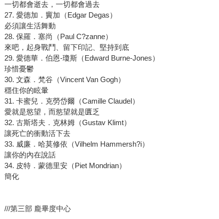
一切都會逝去，一切都會過去
27. 愛德加．竇加（Edgar Degas）
必須讓生活舞動
28. 保羅．塞尚（Paul C?zanne）
來吧，起身戰鬥、留下印記、堅持到底
29. 愛德華．伯恩-瓊斯（Edward Burne-Jones）
珍惜憂鬱
30. 文森．梵谷（Vincent Van Gogh）
穩住你的眩暈
31. 卡蜜兒．克勞岱爾（Camille Claudel）
愛就是慾望，而慾望就是匱乏
32. 古斯塔夫．克林姆（Gustav Klimt）
讓死亡的衝動活下去
33. 威廉．哈莫修依（Vilhelm Hammersh?i）
讓你的內在說話
34. 皮特．蒙德里安（Piet Mondrian）
簡化
///第三部 龐畢度中心