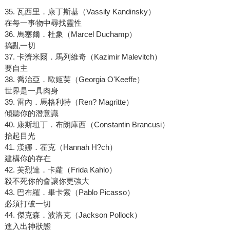
35. 瓦西里．康丁斯基（Vassily Kandinsky）
在每一事物中尋找靈性
36. 馬塞爾．杜象（Marcel Duchamp）
搞亂一切
37. 卡濟米爾．馬列維奇（Kazimir Malevitch）
要自主
38. 喬治亞．歐姬芙（Georgia O'Keeffe）
世界是一具肉身
39. 雷內．馬格利特（Ren? Magritte）
傾聽你的潛意識
40. 康斯坦丁．布朗庫西（Constantin Brancusi）
抬起目光
41. 漢娜．霍克（Hannah H?ch）
建構你的存在
42. 芙烈達．卡蘿（Frida Kahlo）
殺不死你的會讓你更強大
43. 巴布羅．畢卡索（Pablo Picasso）
必須打破一切
44. 傑克森．波洛克（Jackson Pollock）
進入出神狀態