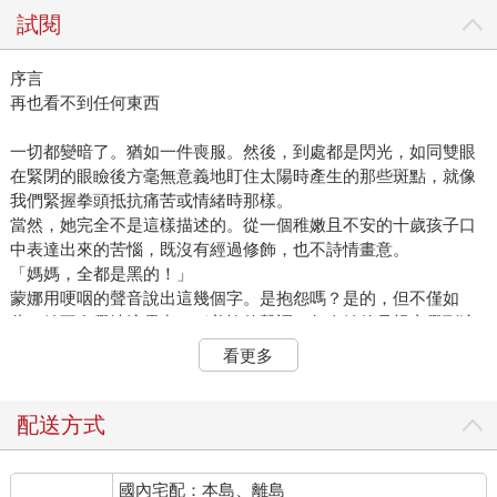
試閱
序言
再也看不到任何東西
一切都變暗了。猶如一件喪服。然後，到處都是閃光，如同雙眼
在緊閉的眼瞼後方毫無意義地盯住太陽時產生的那些斑點，就像
我們緊握拳頭抵抗痛苦或情緒時那樣。
當然，她完全不是這樣描述的。從一個稚嫩且不安的十歲孩子口
中表達出來的苦惱，既沒有經過修飾，也不詩情畫意。
「媽媽，全都是黑的！」
蒙娜用哽咽的聲音說出這幾個字。是抱怨嗎？是的，但不僅如
此。她不自覺地流露出一種羞愧的聲調，每次她的母親察覺到這
一點，態度都會嚴肅起來。因為，如果有什麼是蒙娜從來就不會
看更多
假裝的，那就是羞愧。一旦羞愧駐足在一個字詞、一種態度、一
種語調裡，一切就成定局了：一個令人不快的事實已經扎根。
「媽媽，全都是黑的！」
配送方式
蒙娜瞎了。
似乎事出突然，沒有發生什麼特別的事情：她右手握著筆，左手
國內宅配：本島、離島
夾著練習簿，乖巧地在桌子的一角做數學題，她的母親正把大蒜