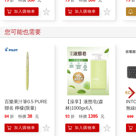
79
折
特價
元
79
折
特價
元
79
折
加入購物車
加入購物車
您可能也需要
百樂果汁筆0.5 PURE
【澡享】液態皂(森
INT
聯名 檸檬(限量)
林)1000gx6入
無線
959)
38
1395
84
折
特價
元
93
折
特價
元
699
加入購物車
加入購物車