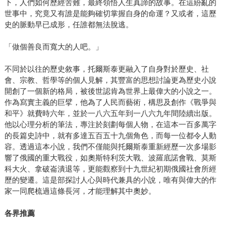
下，人們如何歷經苦難，最終領悟人生真諦的故事。在這紛亂的
世事中，究竟又有誰是能夠確切掌握自身的命運？又或者，這歷
史的脈動早已成形，任誰都無法脫逃。
「做個善良而寬大的人吧。」
不同於以往的歷史敘事，托爾斯泰更融入了自身對於歷史、社
會、宗教、哲學等的個人見解，其豐富的思想討論更為歷史小說
開創了一個新的格局，被後世認肯為世界上最偉大的小說之一。
作為寫實主義的巨擘，他為了人民而藝術，構思及創作《戰爭與
和平》就費時六年，並於一八六五年到一八六九年間陸續出版。
他以心理分析的筆法，專注於刻劃每個人物，在這本一百多萬字
的長篇史詩中，就有多達五百五十九個角色，而每一位都令人動
容。透過這本小說，我們不僅能與托爾斯泰重新經歷一次多場影
響了俄國的重大戰役，如奧斯特利茨大戰、波羅底諾會戰、莫斯
科大火、拿破崙潰退等，更能觀察到十九世紀初期俄國社會所經
歷的變遷。這是部探討人心與時代兼具的小說，唯有與偉大的作
家一同爬梳過這條長河，才能理解其中奧妙。
各界推薦