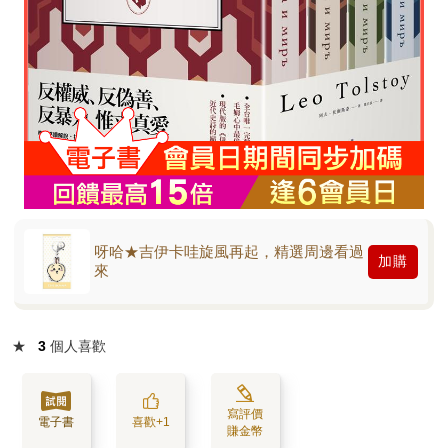
呀哈★吉伊卡哇旋風再起，精選周邊看過
加購
來
★
3
個人喜歡
寫評價
電子書
喜歡+1
賺金幣