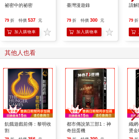
祕密中的祕密
臺灣漫遊錄
請解
537
300
79
折
特價
元
79
折
特價
元
79
折
加入購物車
加入購物車
其他人也看
飢餓遊戲前傳：黎明收
都市傳說第三部1：神
織網
割
奇扭蛋機
燙金
精裝
356
300