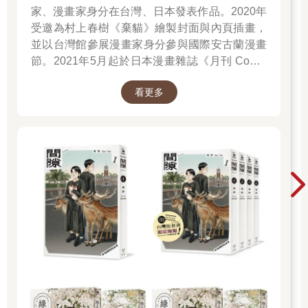
家、漫畫家身分在台灣、日本發表作品。2020年
受邀為村上春樹《棄貓》繪製封面與內頁插畫，
並以台灣館參展漫畫家身分參與國際安古蘭漫畫
節。2021年5月起於日本漫畫雜誌《月刊 Comic
Beam》初次連載作品《綠之歌-收集群風-》，並
看更多
於2022年5月於台日同步發行單行本，爾後獲得
日本「這本漫畫真厲害2023」、THE BEST
MANGA 2023入選、台灣金漫獎年度漫畫獎入圍
等肯定。2023年4月起再度於《月刊 Comic
Beam》連載新作《間隙》。