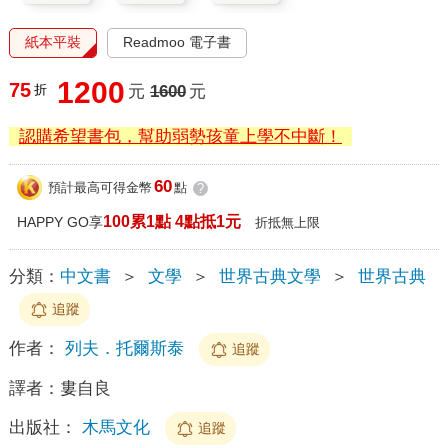
紙本平裝
Readmoo 電子書
1200
75
折
元
1600
元
認購希望書包，幫助弱勢孩童上學不中斷！
60
預計最高可得金幣
點
?
100累1點 4點抵1元
HAPPY GO享
折抵無上限
分類：
中文書
＞
文學
＞
世界古典文學
＞
世界古典
追蹤
作者：
列夫．托爾斯泰
追蹤
譯者：
婁自良
出版社：
木馬文化
追蹤