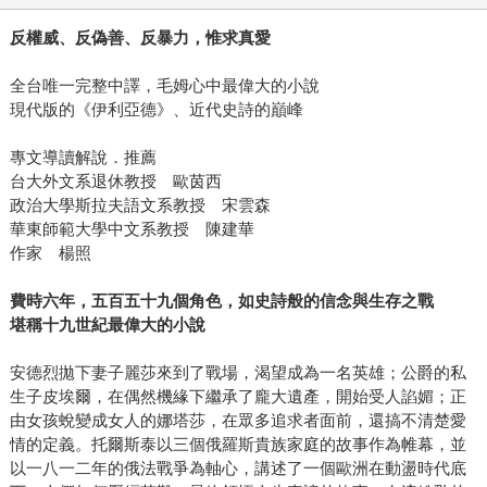
反權威、反偽善、反暴力，惟求真愛
全台唯一完整中譯，毛姆心中最偉大的小說
現代版的《伊利亞德》、近代史詩的巔峰
專文導讀解說．推薦
台大外文系退休教授 歐茵西
政治大學斯拉夫語文系教授 宋雲森
華東師範大學中文系教授 陳建華
作家 楊照
費時六年，五百五十九個角色，如史詩般的信念與生存之戰
堪稱十九世紀最偉大的小說
安德烈拋下妻子麗莎來到了戰場，渴望成為一名英雄；公爵的私
生子皮埃爾，在偶然機緣下繼承了龐大遺產，開始受人諂媚；正
由女孩蛻變成女人的娜塔莎，在眾多追求者面前，還搞不清楚愛
情的定義。托爾斯泰以三個俄羅斯貴族家庭的故事作為帷幕，並
以一八一二年的俄法戰爭為軸心，講述了一個歐洲在動盪時代底