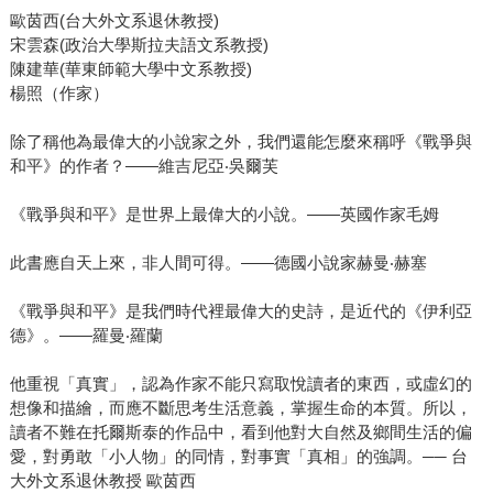
歐茵西(台大外文系退休教授)
宋雲森(政治大學斯拉夫語文系教授)
陳建華(華東師範大學中文系教授)
楊照（作家）
除了稱他為最偉大的小說家之外，我們還能怎麼來稱呼《戰爭與
和平》的作者？——維吉尼亞‧吳爾芙
《戰爭與和平》是世界上最偉大的小說。——英國作家毛姆
此書應自天上來，非人間可得。——德國小說家赫曼‧赫塞
《戰爭與和平》是我們時代裡最偉大的史詩，是近代的《伊利亞
德》。——羅曼‧羅蘭
他重視「真實」，認為作家不能只寫取悅讀者的東西，或虛幻的
想像和描繪，而應不斷思考生活意義，掌握生命的本質。所以，
讀者不難在托爾斯泰的作品中，看到他對大自然及鄉間生活的偏
愛，對勇敢「小人物」的同情，對事實「真相」的強調。── 台
大外文系退休教授 歐茵西