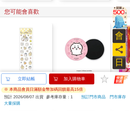
您可能會喜歡
會
員
日
吉伊卡哇 可愛小貼紙-
吉伊卡哇吸水杯墊(吉
希臘
立即結帳
加入購物車
黃
伊卡哇)
36
※ 本商品會員日滿額金幣加碼回饋最高15倍
38
180
95
折
特價
元
9
折
特價
元
79
折
預計 2026/08/07 出貨
參考庫存量：1
預訂門市商品
門市庫存
大量採購
加入購物車
加入購物車
訂購/退換貨須知