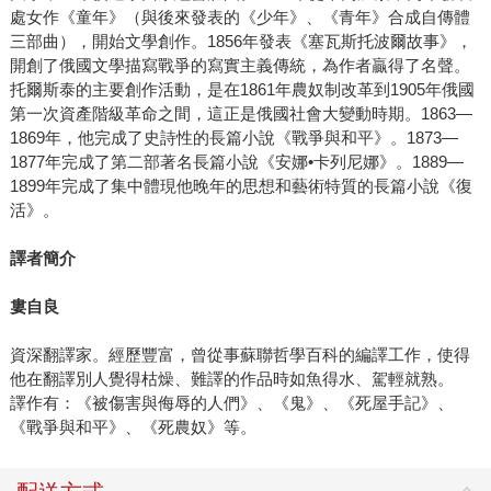
處女作《童年》（與後來發表的《少年》、《青年》合成自傳體
三部曲），開始文學創作。1856年發表《塞瓦斯托波爾故事》，
開創了俄國文學描寫戰爭的寫實主義傳統，為作者贏得了名聲。
托爾斯泰的主要創作活動，是在1861年農奴制改革到1905年俄國
第一次資產階級革命之間，這正是俄國社會大變動時期。1863—
1869年，他完成了史詩性的長篇小說《戰爭與和平》。1873—
1877年完成了第二部著名長篇小說《安娜•卡列尼娜》。1889—
1899年完成了集中體現他晚年的思想和藝術特質的長篇小說《復
活》。
譯者簡介
婁自良
資深翻譯家。經歷豐富，曾從事蘇聯哲學百科的編譯工作，使得
他在翻譯別人覺得枯燥、難譯的作品時如魚得水、駕輕就熟。
譯作有：《被傷害與侮辱的人們》、《鬼》、《死屋手記》、
《戰爭與和平》、《死農奴》等。