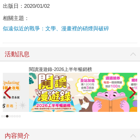
出版日：
2020/01/02
相關主題：
似遠似近的戰爭：文學、漫畫裡的硝煙與破碎
活動訊息
閱讀漫遊錄-2026上半年暢銷榜
飢
內容簡介