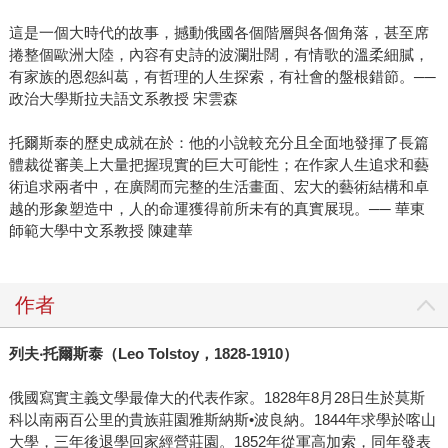
這是一個大時代的故事，撼動俄國各個階層與各個角落，甚至席
捲整個歐洲大陸，內容有史詩的波瀾壯闊，有情歌的溫柔細膩，
有家族的恩怨糾葛，有哲理的人生探索，有社會的盤根錯節。──
政治大學斯拉夫語文系教授 宋雲森
托爾斯泰的歷史成就在於：他的小說較充分且全面地發揮了長篇
體裁從審美上大量把握現實的巨大可能性；在作家人生追求和藝
術追求兩者中，在廣闊而完整的生活畫面、宏大的藝術結構和卓
越的形象塑造中，人的命運獲得前所未有的真實展現。── 華東
師範大學中文系教授 陳建華
作者
列夫
‧
托爾斯泰（
Leo Tolstoy
，
1828-1910
）
俄國寫實主義文學最偉大的代表作家。1828年8月28日生於莫斯
科以南兩百公里的貴族莊園雅斯納斯•波良納。1844年求學於喀山
大學，三年後退學回家經營莊園。1852年從軍高加索，同年發表