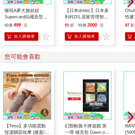
「之前她都會定期聯絡父母。」克里斯欽說，「所以這個週末沒
哆啦A夢大臉娃娃
【日本dretec】日本多
Ohu
接到她的電話，他們就開始擔心了。他們沒有聯絡你們嗎？」
Supercard拉繩造型悠
利科DS.居家管理智能
性麥
「嗯，他們有。」奧塔回答，「我也跟他們說了剛才同樣的話。
遊卡【受託代銷】
四合一體重體脂計-珊
我實在不懂你何必大費周章跑來，我們在電話上就能回答你的問
499
2000
特價
元
91
折
特價
元
87
折
瑚灰(BS-248DG)
題。你自己也看得出來她不在。」
加入購物車
加入購物車
「我需要在島上走走才能確定。維澤島滿大的吧？」
奧塔說，「從頭到尾總共三公里。」
歐樂芙補上，「海灣上最大的島。」
您可能會喜歡
「我想應該有很多能躲的地方？」
「這個嘛，」歐樂芙說，「當然有我們家和那棟宅邸，還有教堂
跟舊學校，還有……」
「歐樂芙，我想我們不用列出島上所有的房子。」奧塔插嘴，
「他覺得非確認不可，就隨他去吧。我只是想不通，他為什麼覺
得蘿拉會在島上躲一整個週末。」
克里斯欽問，「她還好嗎？」
奧塔反問，「什麼意思？」
「她心情不好嗎？有理由懷疑她有所隱瞞嗎？比方說有祕密瞞著
你們？」
奧塔張嘴要回答，但似乎又決定作罷。沉默好一陣子後，他說：
【Timo】多功能震動
幻獸帕魯卡牌遊戲 第
IM
「那個女孩沒問題，她只是厭倦了跟我們待在這兒。問我的話，
恆溫關節按摩 (膝蓋/
一彈 補充包 Dawn of
(50