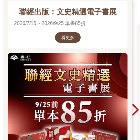
時開始爬山。雖然克里斯欽從不奢望挑戰高峰，他還是進步不
聯經出版：文史精選電子書展
少。幾天前，新聞才報導有人第一次爬上冰島北部奧克斯拿達的
皇端基山，克里斯欽還認識跟美國人一起攻頂的那兩名冰島人。
2026/7/15 ~ 2026/9/25 單書85折
他多希望現在人在山上，而不是維澤島寧靜的城郊。
雖然地勢平坦，他還是步步為營，小心走過長滿生草叢的地面。
看更多
他記得以往母親會笑說，即使地面非常平坦，冰島男人走路還是
像要跨過生草叢。不過他很擔心在這兒拐到或扭傷腳踝──或弄髒
西裝外套。他有三套西裝：現在身上的淺灰色西裝最新；細條紋
那套有點破舊了；黑色那套他主要穿去葬禮等正式場合。
前方出現一棟古老的木屋，黑色油漆斑駁，屋況明顯走下坡了。
這時一隻北極燕鷗俯衝掠過克里斯欽的頭頂，他伸手本想抓帽子
趕走鳥兒，這才想起帽子應該漂浮在菲查弗希灣了吧。
「別擔心。」歐樂芙說，「交配季過了，牠不會攻擊你。」她的
語氣變得輕鬆一些，彷彿一時忘了她在跟執勤的警察說話。
她先生沒有出來迎接他們，克里斯欽不禁猜想他們為何派歐樂芙
去接他下船。這對夫婦平常就這樣，還是背後有什麼原因？
他們走到屋子，歐樂芙簡短地說，「請進。」
克里斯欽走進室內，來到起居室的一角。室內很溫暖，以這個時
節來說甚至有些不舒服。
「奧塔？」歐樂芙叫道，「奧塔，他到了。」