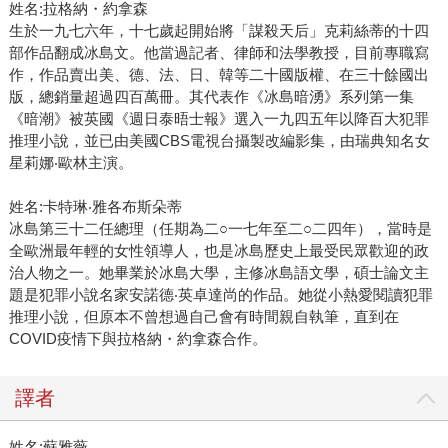
姓名:拉格納・約拿森
生於一九七六年，十七歲起開始將「謀殺天后」克莉絲蒂的十四
部作品翻成冰島文。他當過記者、律師和法學教授，目前專職寫
作，作品賣出美、德、法、日、韓等二十國版權、在三十餘國出
版，總銷量超過四百萬冊。其代表作《冰島暗湧》系列第一集
《暗潮》被英國《週日泰晤士報》選入一九四五年以降百大犯罪
推理小說，並已由美國CBS電視台攝製改編影集，由瑞典知名女
星莉娜‧歐林主演。
姓名:卡特琳‧雅各布斯朵蒂
冰島第三十二任總理（任期為二○一七年至二○二四年），當時是
全歐洲最年輕的女性領導人，也是冰島歷史上最受民眾歡迎的政
治人物之一。她畢業於冰島大學，主修冰島語文學，碩士論文主
題是犯罪小說名家安諾德‧英卓達尚的作品。她從小熱愛閱讀犯罪
推理小說，但原本不曾想過自己會有時間親自執筆，直到在
COVID疫情下與拉格納・約拿森合作。
譯者
姓名:蘇雅薇