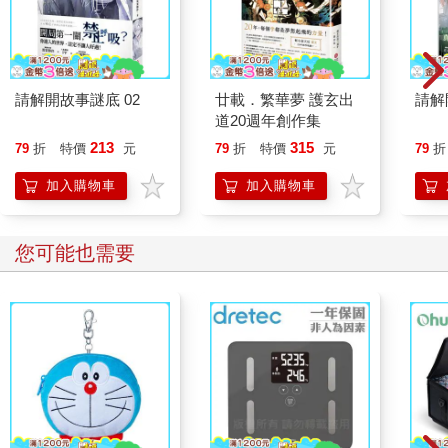
克里斯欽又瞥了歐樂芙一眼。她坐著動也不動，低頭盯著雙手。
「我在電話上也說了，沒有人在雷克雅維克見到她，或接到她的
聯絡……」克里斯欽讓說一半的話懸在半空，觀察他們的反應。
歐樂芙沒有抬起眼；奧塔依舊面無表情。
「或許我換個問法好了：你們星期五有看到她離開嗎？」
請解開故事謎底 02
廿載．繁華夢 護玄出
請解
「我們從這裡看不到棧橋。」奧塔回答，「我也沒有義務要歡送
道20週年創作集
她離開。對我來說，如果有人想走，那也是他們自己的事。」
213
315
79
折
特價
元
79
折
特價
元
79
折
「歐樂芙，妳呢？妳有看到她離開嗎？」
歐樂芙搖搖頭。「我什麼都沒看到。」她的話聽起來有點空洞。
加入購物車
加入購物車
「她打算怎麼回到鎮上？」
「我完全不知道。她說有人會來接她──我想是朋友或親戚吧。我
沒有注意船隻往來。」
您可能也需要
克里斯欽問，「你們有自己的船嗎？」
「當然有。」奧塔說，「但她沒有請我們載她回去。說實在話，
她造成我們這麼嚴重的不便，我也不打算主動載她。況且我說過
了，她說她自己安排好了。」
「你們確定她離開了？」
「這是哪門子的問題？」奧塔發火了，「我們當然確定。她說了
再見，我們再也沒看到她。」
克里斯欽看向歐樂芙，等她回答。她沉默了一會兒才說：「對，
她絕對走了。她把家當都帶走了。」