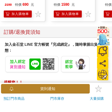
她走了也好。明年夏天我們會更加慎選幫傭。」
肩/手肘通用) 無線充電
Palpagos（日文版一
IMC
690
1590
特價
元
特價
元
特價
2190
「我了解了。不管怎麼說，她還沒回到父母家，大家總會擔心，
加熱護膝 智能震動護
盒）
就這樣而已。當然，可能她週五離開這兒──」
膝熱敷【雙入組】
加入購物車
加入購物車
奧塔打斷他：「可能？我跟你說，她離開了，後來不管發生什麼
事都跟我們無關。目前沒有沈船的消息，所以合理推論她一定到
了某個地方。」
訂購/退換貨須知
「如果發生這種意外我們一定會聽說。」克里斯欽說，「問題
是，週五沒有船開到島上的紀錄，不過不排除有人來接她。她跟
加入金石堂 LINE 官方帳號『完成綁定』，隨時掌握出貨動
你們一起住在這棟房子嗎？」
態：
奧塔不耐煩地問，「不然她還能住在哪裡？」
「我可以看看她的房間嗎？」
奧塔聳聳肩。「在樓上，不過沒什麼好看。」他沒有要動的意
思，倒是歐樂芙站起身。
「我帶你上去。」她的口氣比先生稍微友善一些。
老舊木屋的每一階樓梯踩了都嘎吱作響。客房很小，但還算溫
提醒您！！
馨，天花板傾斜，房內有個書架，從老虎窗能看到海。
金石堂及銀行均不會請您操作ATM! 如接獲電話要求您前往
貨到通知
克里斯欽問，「這些書是她帶來的嗎？」
ATM提款機，請不要聽從指示，以免受騙上當！
「喔，不是，是我們的書。我們在每個房間都有放書，能塑造很
預訂門市商品
門市庫存
大量採購
好的氣氛。我先生收藏書。你應該知道，他是律師，其實挺有名
退換貨須知：
的。」
**提醒您，鑑賞期不等於試用期，退回商品須為全新狀態**
克里斯欽確實聽過這個名字。他點點頭。