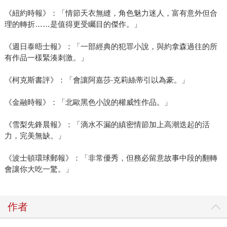
《紐約時報》：「情節天衣無縫，角色魅力迷人，富有意外但合
理的轉折……是值得更受矚目的傑作。」
《週日泰晤士報》：「一部經典的犯罪小說，與約拿森過往的所
有作品一樣緊湊刺激。」
《柯克斯書評》：「會讓阿嘉莎‧克莉絲蒂引以為豪。」
《金融時報》：「北歐黑色小說的權威性作品。」
《雪梨先鋒晨報》：「滴水不漏的縝密情節加上高潮迭起的活
力，完美無缺。」
《波士頓環球郵報》：「非常優秀，但務必留意故事中段的翻轉
會讓你大吃一驚。」
作者