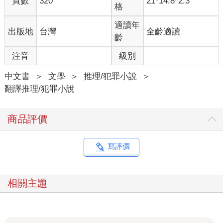
頁數
320
21*14.8*2.3
年的農場留下來的殘跡。走到半路，歐樂芙停下來轉身說：「我
格
們沒有要過去。我先生在家──我們住在附近。」
克里斯欽點點頭。「沒有人──」
適讀年
出版地
台灣
全齡適讀
她打斷他：「我們有宅邸的鑰匙，但沒有人住在那兒。屋況雖然
齡
有點殘破，但以屋齡來看，其實狀態還不錯。你知道嗎？那棟房
注音
級別
子兩百年了──是冰島最古老的石造建築。」
「那個叫蘿拉的女孩子──」
中文書
＞
文學
＞
推理/犯罪小說
＞
她再次打斷他：「你跟我先生談比較好。」
翻譯推理/犯罪小說
克里斯欽走在她身旁，兩人都不發一語。島上吹著強勁的風，不
過即使沒有陽光，也比渡海時來得溫暖。他們走了好幾分鐘後，
他問道：「不好意思，妳說妳和先生住在這裡？」
商品評價
「我們春天搬來住在我家的房子，去年夏天也在島上過的。這
邊……」她頓了一下，「很難找到這樣的地方了。」
克里斯欽非常同意；小島確實景色宜人，海灣湛藍的海水環繞碧
寫評價
綠的草原，襯著高聳的埃夏山。然而他覺得歐樂芙的口氣聽起來
不甚肯定。
她繼續尷尬地說，「離我們家不遠了，大概在宅邸和舊學校中
相關主題
間。」
他們一面走，他一面讓思緒遊蕩。在室外呼吸新鮮空氣不錯，但
他寧可在夏末之日做些不一樣的事。受到三年前艾德蒙．希拉里
和丹增．諾蓋征服聖母峰的新聞鼓舞，這幾年他和幾名老友閒暇