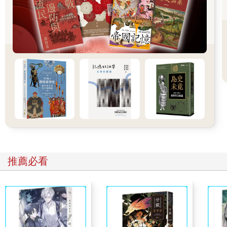
克里斯欽聽到樓上傳來聲響，接著隆隆腳步聲響徹木製老屋。歐
樂芙不發一語走進起居室，從橡木大餐桌旁拉出一張椅子，示意
克里斯欽坐下。
他坐下等候，她也坐了下來。
「早安。」走下樓梯的男子說，「我是奧塔。我想你就是克里斯
欽？」
「沒錯，非常感謝你願意見我。我在電話上只能簡單說明，不過
我們很擔心蘿拉的狀況。」
「她決定離開。」奧塔直接了當地說，「她辭掉這裡的工作，我
不知道為什麼。夏天剛開始時，我們非常滿意她的表現；她感覺
工作努力又認真。不過近來的年輕人……」他說話時面無表情。
克里斯欽瞥了歐樂芙一眼，她垂下眼。
克里斯欽問，「可以告訴我她幾歲嗎？」不過他早知道答案了。
歐樂芙輕聲回答，「十五歲。」
推薦必看
「十五歲。」克里斯欽復述。「你是說她決定回去雷克雅維克？
回她的家？」
奧塔回答，「沒錯。」
「什麼時候？」
「星期五，星期五早上。我當然反對。我們說好她整個夏天都會
在這兒幫傭，但怎麼說她都不聽。」