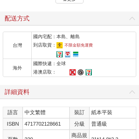
在，因此由他值班。
八月早晨站在船上，無從躲避狂風，太陽又藏在雲後，感覺短暫
的冰島夏天彷彿已經結束了。由於沒有固定的渡輪來往小島，克
配送方式
里斯欽必須臨機應變，拜託他認識的老漁民幫忙。
船長從操舵室用沙啞的聲音叫道，「快到了，克里斯欽。」
國內宅配：本島、離島
即使沒人看得到，克里斯欽仍點點頭，把外套多扣上一個釦子，
好抵禦寒意。他盡量往好處想，就算別無收穫，跑這一趟至少換
到店取貨：
台灣
不限金額免運費
個環境。
年約三十的女子站在棧橋旁等他。克里斯欽請漁夫朋友一個半小
國際快遞：全球
時後回來接他。等他回到鎮上，這趟行程會花掉整個早上。
海外
女子朝他伸出手。「我叫歐樂芙．伯倫戴，歡迎來到維澤島。」
港澳店取：
她表情嚴肅，沒有笑容。
他說，「妳好嗎？我叫克里斯欽。」他覺得歐樂芙的態度有些古
詳細資料
怪。她看來有點坐立不安，但他又發誓她見到他鬆了一口氣。
「往這邊。」她靦腆地說，領頭從棧橋爬上綠草如茵的斜坡。他
跟在後頭，注意到她留了一頭紅色短髮，身穿厚厚的羊毛衣。
語言
中文繁體
裝訂
紙本平裝
兩棟別緻的紅頂白牆房舍出現在小島的兩座綠色山丘之間：老舊
的丹麥殖民風格宅邸和旁邊的小教堂。他們越走越近，克里斯欽
ISBN
4717702128661
分級
普通級
才注意到房子多破敗，牆壁和窗框的油漆都剝落了。他在屋子後
方看到幾間搖搖欲墜的附屬建物，其中一棟看來像牛棚；都是當
商品規