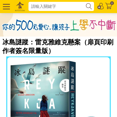
0
冰島謎蹤：雷克雅維克懸案（扉頁印刷
作者簽名限量版）