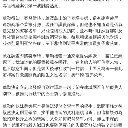
為這樁懸案引爆一波討論熱潮。
華勒得知，案發當時，維澤島上除了奧塔夫婦，還有建商赫尼、
連鎖商場企業家芬努、現任市議員保羅，但他也不知道這是否就
是完整的賓客名單，只能陸續找人訪問，並不時和妹妹蘇娜以及
報社實習生瑪格麗特討論調查進展。赫尼和保羅拒絕與他對話，
芬努則是剛死於癌症，留下悲痛到近乎失常的演員妻子索荻絲。
就在調查即將碰壁時，華勒接獲一通來電提供線索：「蘿拉已經
死了，我知道她的屍骨被藏在哪裡。」這名線人的可信度未知，
也不願意出面，但是幾天後報社收到一封信，上面只寫著一個此
前和案件毫無關係的陌生女性名字：奧菲德‧雷弗朵蒂。
華勒決定立刻出發親自到維澤島一趟，卻在建城兩百年的慶典人
潮中，被推到行駛中的巴士前，慘遭撞死。
華勒的妹妹蘇娜原本是個沉浸於文學世界的學生，聽聞噩耗之後
毅然決定擱置學業，接手他遺留的資料繼續追查，但這樁疑似為
他招來殺身之禍的懸案，又會如何威脅勢單力薄、涉世未深的
她？是誰不惜殺人滅口也要確保蘿拉的失蹤案無法偵破？是誰暗