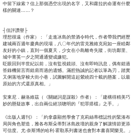
中留下線索？信上那個憑空出現的名字，又和蘿拉的命運有什麼
樣的關連……？
┤佳評讚譽├
理想很遠（作家）：「走進冰島的禁酒令時代，作者帶我們經歷
建城兩百週年慶典的現場，八〇年代的雷克雅維克宛如一座睦鄰
友好的小鎮，直到一個夏天，少女在小島離奇失蹤，街坊鄰里、
城中菁英一夕之間通通變成嫌犯。
眨眼回到半世紀以前，沒有監視鏡頭、沒有即時訊息，偶有錯過
答錄機留言而錯肩而過的遺憾。滿腔熱誠的記者以筆為刃，踏實
又俐落地穿梭大街小巷，試圖解開這起縈繞四十載的懸案，以最
原始的方式還原真相。」
安東尼．赫洛維茲（《關鍵詞是謀殺》作者）：「建構得精美巧
妙的懸疑故事，出自兩位絕頂聰明的『犯罪搭檔』之手。」
《出版人週刊》：「約拿森顯然學會了克莉絲蒂標誌性的緊湊布
局與角色塑造，雅各布斯朵蒂對冰島政壇的親身了解讓情節更添
可信度。尤‧奈斯博的哈利‧霍勒系列書迷也會對本書喜聞樂見。」