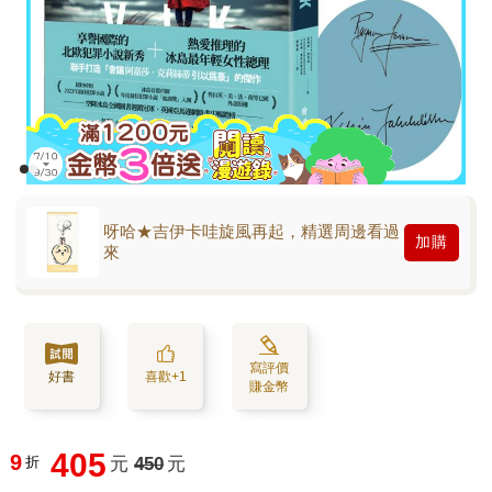
呀哈★吉伊卡哇旋風再起，精選周邊看過
加購
來
寫評價
好書
喜歡+1
賺金幣
405
9
折
元
450
元