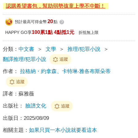
認購希望書包，幫助弱勢孩童上學不中斷！
20
預計最高可得金幣
點
?
100累1點 4點抵1元
HAPPY GO享
折抵無上限
分類：
中文書
＞
文學
＞
推理/犯罪小說
＞
翻譯推理/犯罪小說
追蹤
作者：
拉格納・約拿森、卡特琳‧雅各布斯朵蒂
追蹤
譯者：
蘇雅薇
出版社：
臉譜文化
追蹤
出版日：
2025/08/09
相關主題：
如果只買一本小說就要看這本