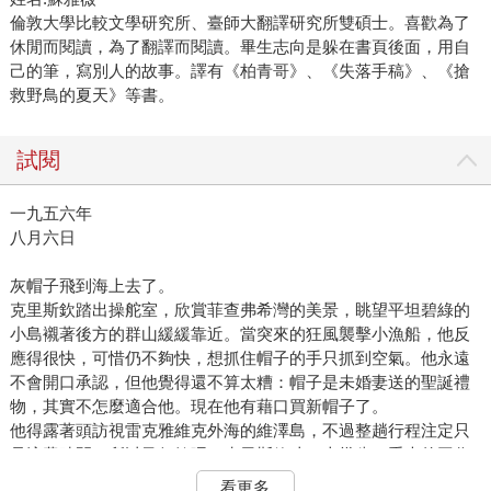
倫敦大學比較文學研究所、臺師大翻譯研究所雙碩士。喜歡為了
休閒而閱讀，為了翻譯而閱讀。畢生志向是躲在書頁後面，用自
己的筆，寫別人的故事。譯有《柏青哥》、《失落手稿》、《搶
救野鳥的夏天》等書。
試閱
一九五六年
八月六日
灰帽子飛到海上去了。
克里斯欽踏出操舵室，欣賞菲查弗希灣的美景，眺望平坦碧綠的
小島襯著後方的群山緩緩靠近。當突來的狂風襲擊小漁船，他反
應得很快，可惜仍不夠快，想抓住帽子的手只抓到空氣。他永遠
不會開口承認，但他覺得還不算太糟：帽子是未婚妻送的聖誕禮
物，其實不怎麼適合他。現在他有藉口買新帽子了。
他得露著頭訪視雷克雅維克外海的維澤島，不過整趟行程注定只
是浪費時間，所以又何妨呢？克里斯欽才二十幾歲，重大的工作
通常不會交辦給他，但今天是八月的國定假日週末，他的主管不
看更多