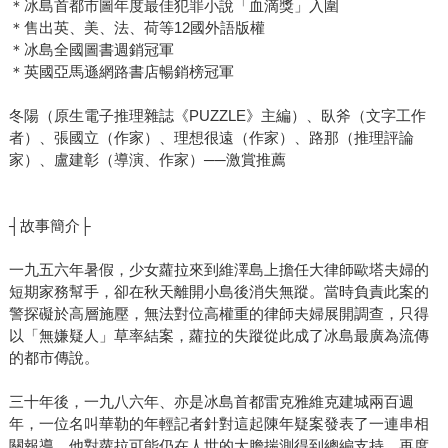
＊冰島首都市圖年度最佳犯罪小說「血滴獎」入圍
＊售出英、美、法、荷等12國外語版權
＊冰島全國圖書週銷冠軍
＊英國亞馬遜網路書店暢銷榜冠軍
冬陽（原生電子推理雜誌《PUZZLE》主編）、臥斧（文字工作
者）、張國立（作家）、理想很遠（作家）、路那（推理評論
家）、盧建彰（導演、作家）──激賞推薦
┤故事簡介├
一九五六年暑假，少女蘿拉來到維澤島上擔任大律師歐塔夫婦的
短期家務幫手，卻在秋天離開小島後消失無蹤。當時負責此案的
警探礙於高層施壓，無法對位高權重的律師夫婦展開調查，只得
以「無嫌疑人」草率結案，蘿拉的失蹤從此成了冰島最廣為流傳
的都市傳說。
三十年後，一九八六年、亦是冰島首都雷克雅維克建城兩百週
年，一位名叫華勒的年輕記者針對這起陳年疑案發表了一連串相
關報導，他對蘿拉可能仍在人世的大膽揣測得到總編支持，再度