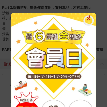
Part 3.採購搭配─學會佈置運用，買對單品，才有工業fu
沙發
椅、凳
桌
櫃
燈具
傢飾
PART4.空間實例─做對硬體，擅用物件，打造人文、粗獷工業風
配送方式
國內宅配：本島、離島
到店取貨：
台灣
不限金額免運費
國際快遞：全球
海外
港澳店取：