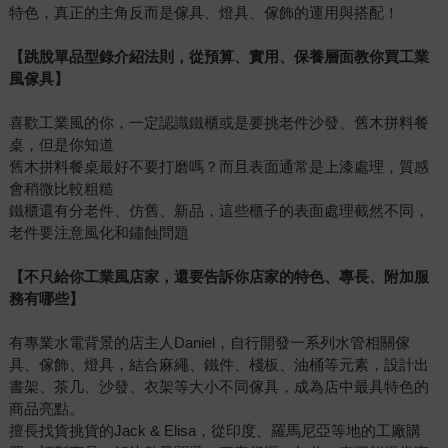
特色，真正的主角反而是傢具、燈具、傢飾的運用與搭配！
【跳脫單品型錄介紹法則，從預算、實用、保養層面教你買工業
風傢具】
喜歡工業風的你，一定認識鐵櫃或是要挑老件沙發、舊木拼料餐
桌，但是你知道
舊木拼料餐桌最好不要打磨嗎？而且表面通常是上漆處理，質感
會稍微比較粗糙
鐵櫃還有分老件、仿舊、新品，這些櫃子的表面處理截然不同，
老件要注意風化和鏽蝕問題
【不只給你工業風店家，還要告訴你店家的特色、專長、附加服
務有哪些】
有專業水電背景的店主人Daniel，自行開發一系列水管相關傢
具、傢飾、燈具，結合麻繩、鐵件、棧板、油桶等元素，設計出
書架、茶几、沙發、衣架等大小不同傢具，成為店中最具特色的
商品亮點。
擅長找貨挑貨的Jack & Elisa，從印度、羅馬尼亞等地的工廠購