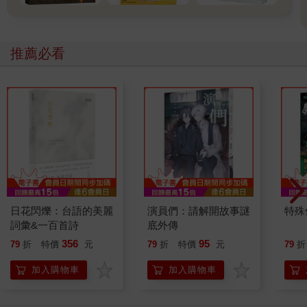
推薦必看
日花閃爍：台語的美麗
演員們：請解開故事謎
特殊傳
詞彙&一百首詩
底外傳
356
95
79
折
特價
元
79
折
特價
元
79
折
加入購物車
加入購物車