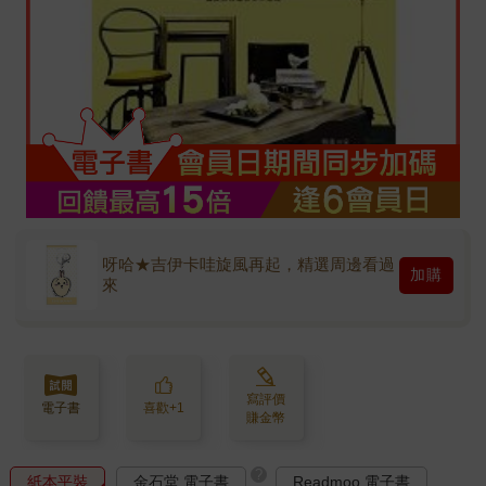
呀哈★吉伊卡哇旋風再起，精選周邊看過
加購
來
寫評價
電子書
喜歡+1
賺金幣
?
紙本平裝
金石堂 電子書
Readmoo 電子書