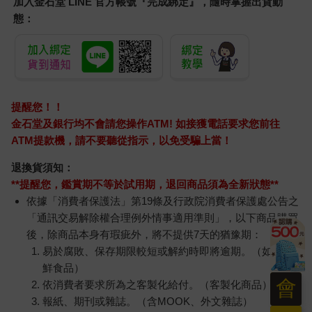
加入金石堂 LINE 官方帳號『完成綁定』，隨時掌握出貨動
態：
提醒您！！
金石堂及銀行均不會請您操作ATM! 如接獲電話要求您前往
ATM提款機，請不要聽從指示，以免受騙上當！
退換貨須知：
**提醒您，鑑賞期不等於試用期，退回商品須為全新狀態**
依據「消費者保護法」第19條及行政院消費者保護處公告之
「通訊交易解除權合理例外情事適用準則」，以下商品購買
後，除商品本身有瑕疵外，將不提供7天的猶豫期：
易於腐敗、保存期限較短或解約時即將逾期。（如：生
鮮食品）
會
依消費者要求所為之客製化給付。（客製化商品）
報紙、期刊或雜誌。（含MOOK、外文雜誌）