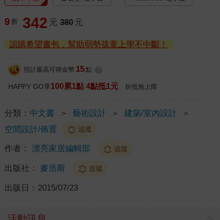
342
9
折
元
380
元
認購希望書包，幫助弱勢孩童上學不中斷！
15
預計最高可得金幣
點
?
100累1點 4點抵1元
HAPPY GO享
折抵無上限
分類：
中文書
＞
藝術設計
＞
建築/室內設計
＞
空間設計/佈置
追蹤
作者：
漂亮家居編輯部
追蹤
出版社：
麥浩斯
追蹤
出版日：
2015/07/23
活動訊息