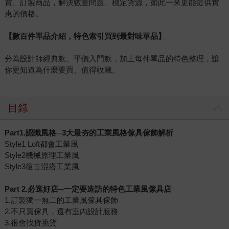
買、訂製商品，解決數量問題、穩定貨源，如此一來更能提供實
惠的價格。
【數百件單品介紹，特色索引買到最對味單品】
分為設計師經典款、平價入門款，加上每件單品的特色整理，讓
你更知道為什麼要買、值得收藏。
目錄
Part1.認識風格─3大最夯的工業風格傢具傢飾解析
Style1 Loft都會工業風
Style2機械原理工業風
Style3復古混搭工業風
Part 2.必逛好店─一定要造訪的特色工業風傢具店
1.訂製獨一無二的工業風傢具傢飾
2.不只買傢具，還有室內設計服務
3.很會找貨挑貨