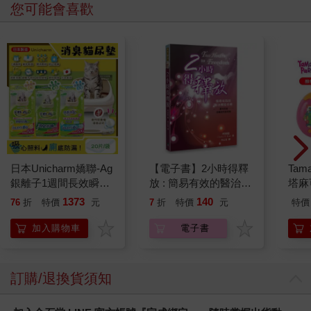
您可能會喜歡
日本Unicharm嬌聯-Ag
【電子書】2小時得釋
Tam
銀離子1週間長效瞬吸
放 : 簡易有效的醫治釋
塔麻
乾爽寵物消臭大師貓尿
放手冊
園系
1373
140
76
折
特價
元
7
折
特價
元
特價
墊20片/袋(大容量吸水
地冰
防滲漏貓尿布/可觀察
加入購物車
電子書
尿色貓潔墊補充包/本
品不含貓砂盆)
訂購/退換貨須知