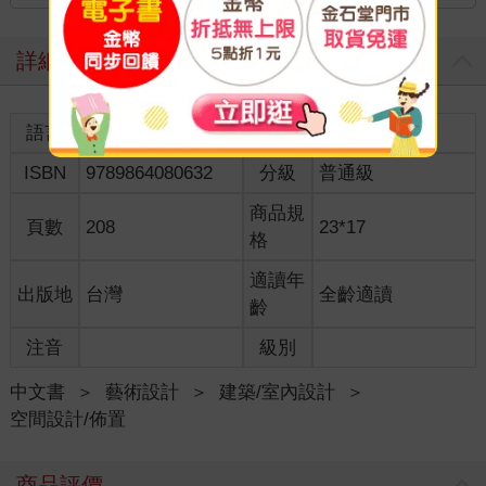
詳細資料
語言
中文繁體
裝訂
紙本平裝
ISBN
9789864080632
分級
普通級
商品規
頁數
208
23*17
格
適讀年
出版地
台灣
全齡適讀
齡
注音
級別
中文書
＞
藝術設計
＞
建築/室內設計
＞
空間設計/佈置
商品評價