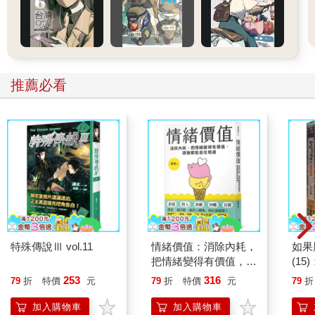
推薦必看
特殊傳說Ⅲ vol.11
情緒價值：消除內耗，
如果
把情緒變得有價值，跟
(1
誰都能自在相處
貓漫
253
316
79
折
特價
元
79
折
特價
元
79
折
加入購物車
加入購物車