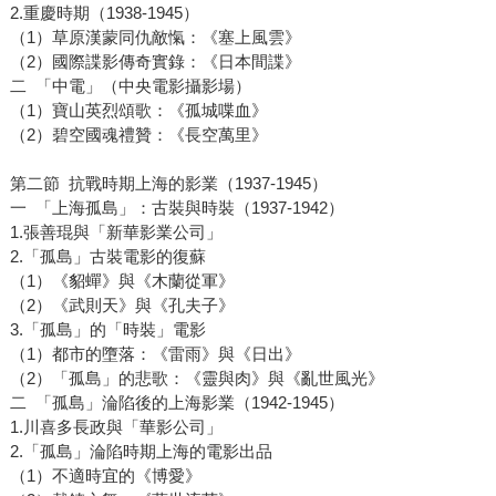
2.重慶時期（1938-1945）
（1）草原漢蒙同仇敵愾：《塞上風雲》
（2）國際諜影傳奇實錄：《日本間諜》
二 「中電」（中央電影攝影場）
（1）寶山英烈頌歌：《孤城喋血》
（2）碧空國魂禮贊：《長空萬里》
第二節 抗戰時期上海的影業（1937-1945）
一 「上海孤島」：古裝與時裝（1937-1942）
1.張善琨與「新華影業公司」
2.「孤島」古裝電影的復蘇
（1）《貂蟬》與《木蘭從軍》
（2）《武則天》與《孔夫子》
3.「孤島」的「時裝」電影
（1）都市的墮落：《雷雨》與《日出》
（2）「孤島」的悲歌：《靈與肉》與《亂世風光》
二 「孤島」淪陷後的上海影業（1942-1945）
1.川喜多長政與「華影公司」
2.「孤島」淪陷時期上海的電影出品
（1）不適時宜的《博愛》