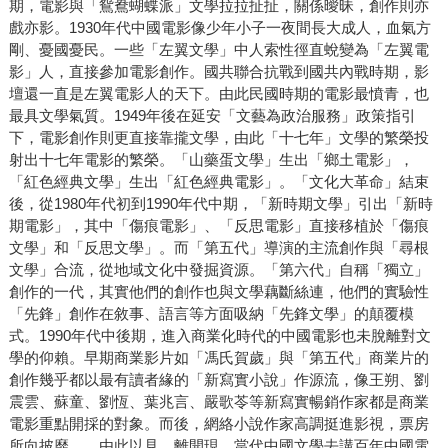
期，電影與「鴛鴦蝴蝶派」文學拉拉扯扯，關係曖昧，創作則亦
戲亦影。1930年代中國電影像少年小子一夜間長大成人，血氣方
剛、憂國憂民。一些「左翼文學」中人索性徑直蛻變為「左翼電
影」人，直接參加電影創作。國共聯合抗戰到國共內戰時期，影
壇還一直是左翼電影人的天下。由此民國時期的電影最憤青，也
最具文學氣質。1949年後在延安「文藝為政治服務」政策指引
下，電影創作則更直接靠攏文學，由此「十七年」文學的繁榮投
射出十七年電影的繁榮。「山藥蛋文學」生出「鄉土電影」，
「紅色經典文學」生出「紅色經典電影」。「文化大革命」結束
後，從1980年代初到1990年代中期，「新時期文學」引出「新時
期電影」，其中「傷痕電影」、「反思電影」直接移植於「傷痕
文學」和「反思文學」。而「第五代」導演的主流創作與「尋根
文學」合流，從地域文化中發掘資源。「第六代」自稱「獨立」
創作的一代，其實他們的創作也與文學藕斷絲連，他們的實驗性
「先鋒」創作在敘事、語言等方面吸納「先鋒文學」的顛覆模
式。1990年代中後期，進入商業化時代的中國電影也未脫離對文
學的仰賴。早期商業影片如「馮氏賀歲」與「第五代」商業片的
創作幾乎都以最有讀者緣的「新寫實小說」作源流，像王朔、劉
震雲、蘇童、劉恆、葉兆言、嚴歌苓等新寫實暢銷作家都是商業
電影重點開採的對象。而後，網絡小說作家高調挺進影視，票房
所向披靡……由此以見，離開現、當代中國文學去講百年中國電