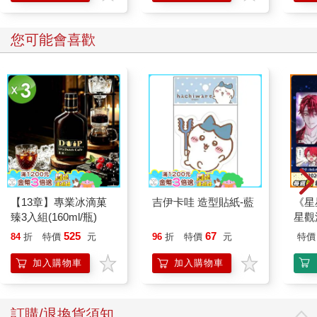
您可能會喜歡
【13章】專業冰滴菓
吉伊卡哇 造型貼紙-藍
《星
臻3入組(160ml/瓶)
星觀
525
67
84
折
特價
元
96
折
特價
元
特價
加入購物車
加入購物車
訂購/退換貨須知