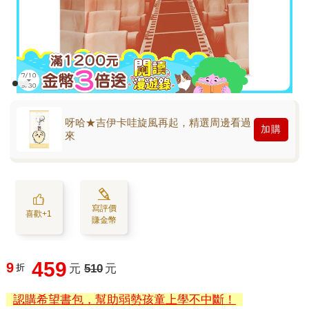
呀哈★吉伊卡哇旋風再起，精選周邊看過
加購
來
寫評價
喜歡+1
賺金幣
459
9
折
元
510
元
認購希望書包，幫助弱勢孩童上學不中斷！