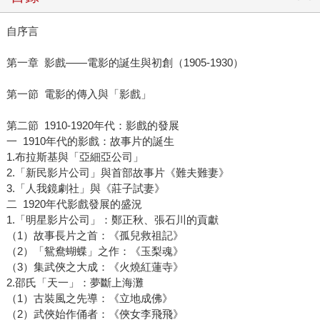
自序言
第一章 影戲——電影的誕生與初創（1905-1930）
第一節 電影的傳入與「影戲」
第二節 1910-1920年代：影戲的發展
一 1910年代的影戲：故事片的誕生
1.布拉斯基與「亞細亞公司」
2.「新民影片公司」與首部故事片《難夫難妻》
3.「人我鏡劇社」與《莊子試妻》
二 1920年代影戲發展的盛況
1.「明星影片公司」：鄭正秋、張石川的貢獻
（1）故事長片之首：《孤兒救祖記》
（2）「鴛鴦蝴蝶」之作：《玉梨魂》
（3）集武俠之大成：《火燒紅蓮寺》
2.邵氏「天一」：夢斷上海灘
（1）古裝風之先導：《立地成佛》
（2）武俠始作俑者：《俠女李飛飛》