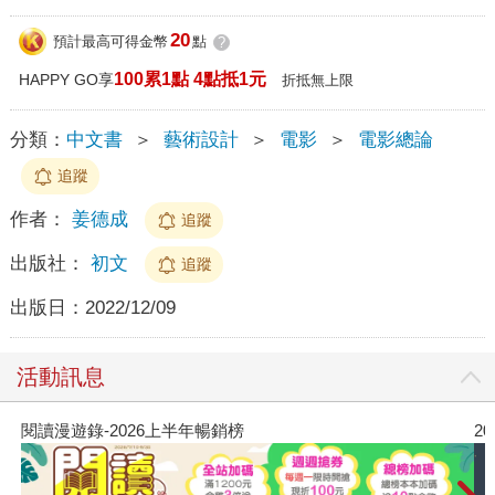
20
預計最高可得金幣
點
?
100累1點 4點抵1元
HAPPY GO享
折抵無上限
分類：
中文書
＞
藝術設計
＞
電影
＞
電影總論
追蹤
作者：
姜德成
追蹤
出版社：
初文
追蹤
出版日：
2022/12/09
活動訊息
閱讀漫遊錄-2026上半年暢銷榜
2