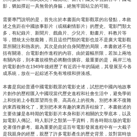
影，猶如撑起一具無骨的身軀，絕無牢固站立的可能。
需要專門說明的是，首先出於本書面向電影觀眾的出發點，本敘
述之焦距在中國故事影片（或稱劇情影片）的歷史。電影門類太
多，有紀錄片、新聞片、戲曲片、少兒片、動畫片、科教片等
等，體統太分散龐雜，而且這些門類的電影也並不是廣大電影觀
眾所關注和熱衷的。其次是由於自身閱歷的局限，本書敘述不包
括有關港、台電影創作進程的內容。由於篇幅所限，若加上兩地
有關內容，則本書規模勢必將翻倍擴容。最重要的是，兩岸三地
的電影創作在1949年後經歷了有近四十年的隔絕，其發展至今各
成系統，放在一起綜述不免有堆積和拼湊感。
本書是寫給普通中國電影觀眾的電影史述，試想把中國內地故事
片創作的歷程匯入中國現當代歷史進程和社會生活中，避免學術
上和技術上令觀眾望而生畏、高高在上的視角。別把本來不復雜
的東西複雜化了，更別把本來有趣的東西弄枯燥了。本書敘述的
主要依據是各時期的電影影片本身和影片相關的文學底本，以及
如電影人傳記、時人影評之類第一手資料，而各時期出版的電影
史著僅作參考。最為重要的是這百年電影發展進程中有一大截子
是我親身的經歷，親歷了許多電影產生的歷史背景，並對當時放