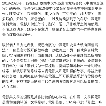
2018-2020年，我在任所墨爾本大學亞洲研究所參與《中國電影課
程》的教學。於是便找來1949年後出版的幾乎所有中國電影史著
作，陳荒煤的、程季華的、李少白的、丁亞平的、鍾大豐的、李
多鈺的、尹鴻的、羅雪瑩的……以及能夠搞到手的各類中國電影
資料彙編、電影人傳記等等，翻閱一通，只作教學之籌備積累。
不做這些功課，既使不是主講，站在講台上面對同學們時也會感
覺心虛得像個騙子。
以我個人目力之所及，現已出版的中國電影史書大致有兩種寫
法：一種是官方認可的教科書，政教為主；另一種就像資料彙
編，按時間進程排列，面面俱到。這應該都不是電影觀眾所需要
的，也不是課堂上同學（他們也是電影觀眾）要聽的。於是想把
這百年的中國故事影片做一個梳理，提綱挈領地拉出一條明瞭的
線索，然後順著這條線索去講電影人和電影裡的故事。得益於網
絡的發達，把網絡直接串接在電視上即可觀看幾乎所有需要參考
的影片。有些鴻篇巨制和年代久遠的晦澀影片還可以反覆播放，
悉心揣摩。
電影與文學的淵源是拙作討論的核心線索。在中國，文學與電影
是樹和藤的關係，文學是樹，電影是藤。1920年代的「影戲」時