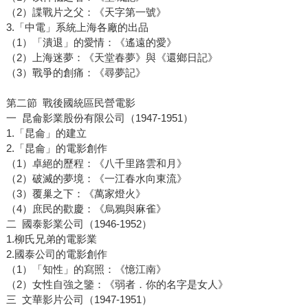
（2）諜戰片之父：《天字第一號》
3.「中電」系統上海各廠的出品
（1）「潰退」的愛情：《遙遠的愛》
（2）上海迷夢：《天堂春夢》與《還鄉日記》
（3）戰爭的創痛：《尋夢記》
第二節 戰後國統區民營電影
一 昆侖影業股份有限公司（1947-1951）
1.「昆侖」的建立
2.「昆侖」的電影創作
（1）卓絕的歷程：《八千里路雲和月》
（2）破滅的夢境：《一江春水向東流》
（3）覆巢之下：《萬家燈火》
（4）庶民的歡慶：《烏鴉與麻雀》
二 國泰影業公司（1946-1952）
1.柳氏兄弟的電影業
2.國泰公司的電影創作
（1）「知性」的寫照：《憶江南》
（2）女性自強之鑒：《弱者．你的名字是女人》
三 文華影片公司（1947-1951）