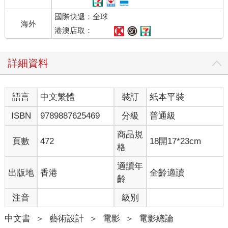
國際快遞：全球
海外
港澳店取：
詳細資料
語言
中文繁體
裝訂
紙本平裝
ISBN
9789887625469
分級
普通級
商品規
頁數
472
18開17*23cm
格
適讀年
出版地
香港
全齡適讀
齡
注音
級別
中文書
＞
藝術設計
＞
電影
＞
電影總論