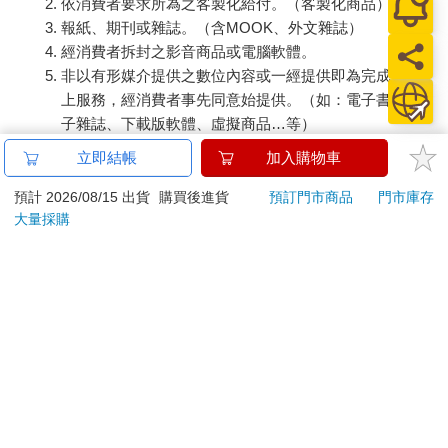
依消費者要求所為之客製化給付。（客製化商品）
報紙、期刊或雜誌。（含MOOK、外文雜誌）
經消費者拆封之影音商品或電腦軟體。
非以有形媒介提供之數位內容或一經提供即為完成之線
上服務，經消費者事先同意始提供。（如：電子書、電
子雜誌、下載版軟體、虛擬商品…等）
已拆封之個人衛生用品。（如：內衣褲、刮鬍刀、除毛
立即結帳
加入購物車
刀…等）
若非上列種類商品，均享有到貨7天的猶豫期（含例假
預計 2026/08/15 出貨
購買後進貨
預訂門市商品
門市庫存
大量採購
日）。
辦理退換貨時，商品（組合商品恕無法接受單獨退貨）必須
是您收到商品時的原始狀態（包含商品本體、配件、贈品、
保證書、所有附隨資料文件及原廠內外包裝…等），請勿直
接使用原廠包裝寄送，或於原廠包裝上黏貼紙張或書寫文
字。
退回商品若無法回復原狀，將請您負擔回復原狀所需費用，
嚴重時將影響您的退貨權益。