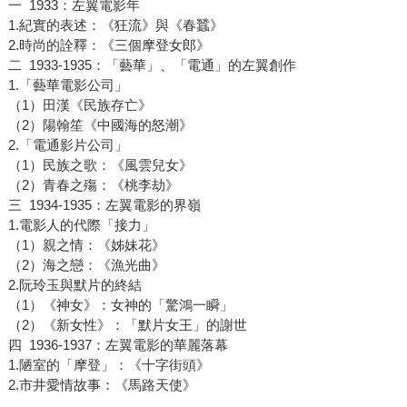
一 1933：左翼電影年
1.紀實的表述：《狂流》與《春蠶》
2.時尚的詮釋：《三個摩登女郎》
二 1933-1935：「藝華」、「電通」的左翼創作
1.「藝華電影公司」
（1）田漢《民族存亡》
（2）陽翰笙《中國海的怒潮》
2.「電通影片公司」
（1）民族之歌：《風雲兒女》
（2）青春之殤：《桃李劫》
三 1934-1935：左翼電影的界嶺
1.電影人的代際「接力」
（1）親之情：《姊妹花》
（2）海之戀：《漁光曲》
2.阮玲玉與默片的終結
（1）《神女》：女神的「驚鴻一瞬」
（2）《新女性》：「默片女王」的謝世
四 1936-1937：左翼電影的華麗落幕
1.陋室的「摩登」：《十字街頭》
2.市井愛情故事：《馬路天使》