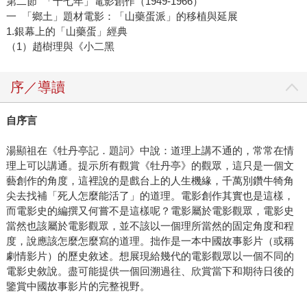
第二節 「十七年」電影創作（1949-1966）
一 「鄉土」題材電影：「山藥蛋派」的移植與延展
1.銀幕上的「山藥蛋」經典
（1）趙樹理與《小二黑
序／導讀
自序言
湯顯祖在《牡丹亭記．題詞》中說：道理上講不通的，常常在情
理上可以講通。提示所有觀賞《牡丹亭》的觀眾，這只是一個文
藝創作的角度，這裡說的是戲台上的人生機緣，千萬別鑽牛犄角
尖去找補「死人怎麼能活了」的道理。電影創作其實也是這樣，
而電影史的編撰又何嘗不是這樣呢？電影屬於電影觀眾，電影史
當然也該屬於電影觀眾，並不該以一個理所當然的固定角度和程
度，說應該怎麼怎麼寫的道理。拙作是一本中國故事影片（或稱
劇情影片）的歷史敘述。想展現給幾代的電影觀眾以一個不同的
電影史敘說。盡可能提供一個回溯過往、欣賞當下和期待日後的
鑒賞中國故事影片的完整視野。