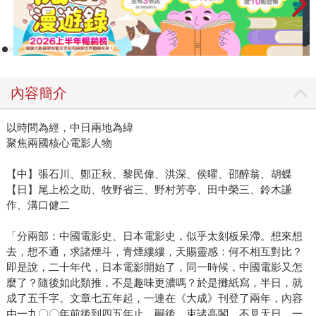
內容簡介
以時間為經，中日兩地為緯
聚焦兩國核心電影人物
【中】張石川、鄭正秋、黎民偉、洪深、侯曜、邵醉翁、胡蝶
【日】尾上松之助、牧野省三、野村芳亭、田中榮三、鈴木謙
作、溝口健二
「分兩部：中國電影史、日本電影史，似乎太刻板呆滯。想來想
去，想不通，求諸煙斗，青煙縷縷，天賜靈感：何不相互對比？
即是說，二十年代，日本電影開始了，同一時候，中國電影又怎
麼了？隨後如此類推，不是趣味更濃嗎？於是攤紙寫，半日，就
成了五千字。文章七五年起，一連在《大成》刊登了兩年，內容
由一九〇〇年前後到四五年止。嗣後，束諸高閣，不見天日。一