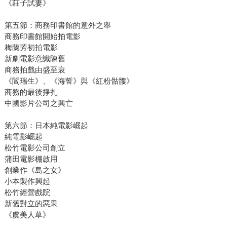
《莊子試妻》
第五節：商務印書館的意外之舉
商務印書館開始拍電影
梅蘭芳初拍電影
新劇電影意識陳舊
商務拍戲由盛至衰
《閻瑞生》、《海誓》與《紅粉骷髏》
商務的最後掙扎
中國影片公司之興亡
第六節：日本純電影崛起
純電影崛起
松竹電影公司創立
蒲田電影棚啟用
創業作《島之女》
小本製作興起
松竹經營戲院
新舊對立的惡果
《虞美人草》