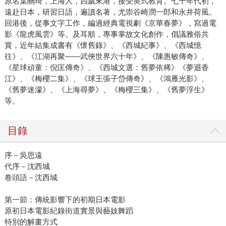
原名葉關琦，上海人，四歲來港，接受英式教育。七十年代初，
遠赴日本，研習日語，遍讀名著，尤崇谷崎潤一郎和永井荷風。
回港後，從事文字工作，編過經典電視劇《京華春夢》，寫過電
影《龍虎風雲》等。及耳順，專事掌故文化創作，倡議雅俗共
賞，近年結集成書有《懷舊錄》、《西城紀事》、《西城憶
往》、《江湖再聚——武俠世界六十年》、《陳惠敏傳奇》、
《星球頑童：倪匡傳奇》、《西城文選：舊夢依稀》《夢迴香
江》、《梅櫻二集》、《球王張子岱傳奇》、《鴻雁光影》、
《舊夢迷濛》、《上海尋夢》、《梅櫻三集》、《舊夢浮生》
等。
目錄
序－吳思遠
代序－沈西城
卷頭語－沈西城
第一節：傳統影響下的初期日本電影
原初日本電影紀錄街道實景與藝妓舞蹈
特別的解畫方式