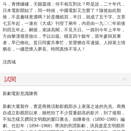
斗，青煙縷縷，天賜靈感：何不相互對比？即是說，二十年代，
日本電影開始了，同一時候，中國電影又怎麼了？隨後如此類
推，不是趣味更濃嗎？於是攤紙寫，半日，就成了五千字。文章
七五年起，一連在《大成》刊登了兩年，內容由一九〇〇年前後
到四五年止。嗣後，束諸高閣，不見天日。一路到今年上半年，
方由黎漢傑君撿出，予以出版。橫亙四十餘年，當年參與其事
者，早已物化。昔日同窗共事忙，笑聲猶在耳邊揚。人歸黃土情
猶在，一縷思懷入夢長。時間真快不等人！
沈西城
試閱
新劇電影意識陳舊
新劇大量製作，實是商務活動影戲部步上衰落之途的先兆。商務
自成立影戲部以來，雖然拍了不少質量頗高的影片，到了後期，
不知怎樣又鑽回文明戲的窠臼裏去。由陳春生（1890~1980）編
劇、任彭年（1894~1968）導演的所謂新劇，演員盡是文明戲班