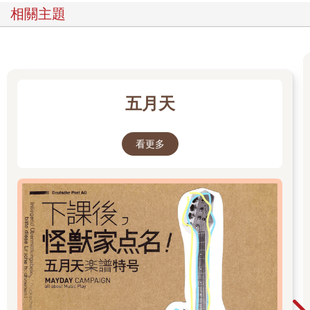
戲研究社的《閻瑞生》、上海影戲公司的《海誓》和新亞影片公
相關主題
司的《紅粉骷髏》。其中，如前述，《閻瑞生》和《紅粉骷
髏》，都是由商務代拍。
中國第一部長故事片《閻瑞生》是洋行賣辦陳壽芝、施彬元、邵
鵬、徐欣夫等組織的中國影戲研究社攝製。一九二○年，上海發生
一樁閻瑞生謀害妓女王蓮英的案子。這件謀殺案轟動整個黃浦灘
頭，上海新舞台靈機一觸，把它改編成文明戲上演，演出半年有
五月天
多，賣座始終不衰。徐欣夫、陳壽芝等見獵心喜，拉攏其他友
好，在上海南京路西藏路口的一條弄堂裏，掛起「中國影戲研究
社」招牌，聘請楊小仲編劇，由徐欣夫（1899~1971）、任彭年
看更多
等分任導演。演員方面則多是中國影戲研究社的社員。楊小仲在
〈憶商務印書館電影部〉（刊於《中國電影》一九五七年一月
號）說：
主角閻瑞生由陳壽芝扮演，閻原來也是一個洋行賣辦，和陳是至
友，據說面貌也非常相像。陳的一些動作，也很能摹擬閻的神
情；王蓮英也是由一個妓女出身但已經從良的小姊妹所扮演，她
的丈夫朱某亦在戲裏扮演了閻的朋友朱葆三的兒子朱老五；邵鵬
是當時的足球名將，也在洋行供職，他扮演了幫兇吳春芳。