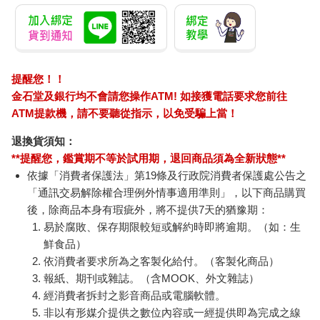
SD16G超值套餐組
《星星的觀測日誌》
JT
能萬
80
990
320
特價
元
特價
元
1350
壁機
加入購物車
預購限定
訂購/退換貨須知
加入金石堂 LINE 官方帳號『完成綁定』，隨時掌握出貨動
態：