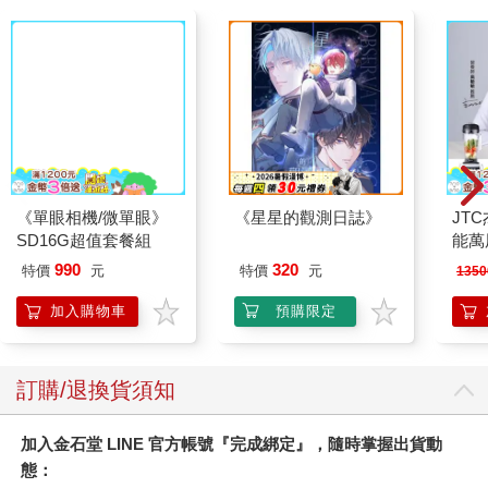
如果西遊是一群喵(1)
底層邏輯：看清這個世
特殊傳
：《如果歷史是一群
界的底牌
喵》作者最新力作，附
411
316
79
折
特價
元
79
折
特價
元
79
折
【首卷特典】拉頁
加入購物車
加入購物車
您可能會喜歡
《單眼相機/微單眼》