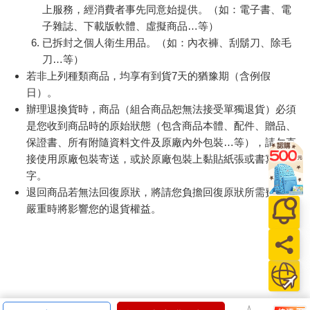
提醒您！！
金石堂及銀行均不會請您操作ATM! 如接獲電話要求您前往
ATM提款機，請不要聽從指示，以免受騙上當！
退換貨須知：
**提醒您，鑑賞期不等於試用期，退回商品須為全新狀態**
依據「消費者保護法」第19條及行政院消費者保護處公告之
「通訊交易解除權合理例外情事適用準則」，以下商品購買
後，除商品本身有瑕疵外，將不提供7天的猶豫期：
易於腐敗、保存期限較短或解約時即將逾期。（如：生
鮮食品）
依消費者要求所為之客製化給付。（客製化商品）
報紙、期刊或雜誌。（含MOOK、外文雜誌）
經消費者拆封之影音商品或電腦軟體。
非以有形媒介提供之數位內容或一經提供即為完成之線
上服務，經消費者事先同意始提供。（如：電子書、電
子雜誌、下載版軟體、虛擬商品…等）
已拆封之個人衛生用品。（如：內衣褲、刮鬍刀、除毛