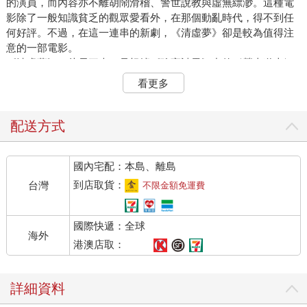
的演員，而內容亦不離胡鬧滑稽、警世說教與虛無縹渺。這種電
影除了一般知識貧乏的觀眾愛看外，在那個動亂時代，得不到任
何好評。不過，在這一連串的新劇，《清虛夢》卻是較為值得注
意的一部電影。
《清虛夢》，片長三本，是根據《聊齋誌異》中的〈勞山道士〉
改編。由於寫術士施法，片中開始運用了基本的特技攝影，如破
看更多
缸重合，人入土牆，物件自行等，都能吸引一般觀眾的注意。
《清虛夢》可說是中國第一部特技電影。
配送方式
商務拍戲由盛至衰
國內宅配：本島、離島
商務印書館活動影戲部的拍片工作，起初只能在白天靠太陽光來
拍攝，頗感不便。一九一九年底，美國環球公司東來拍片，因得
到店取貨：
台灣
不限金額免運費
商務之助，順利竣工，臨離滬時，遂以帶來的大小數十盞炭精燈
及其他攝影器材轉讓給商務。由此，商務旋即擴充，改活動影戲
國際快遞：全球
部曰「商務印書館影片部」，此後拍攝工作再也不用擔心天公不
海外
作美矣。一九二○年，商務派郁厚培赴美添置攝影器材，同年又復
港澳店取：
在編輯所空地上修建一所玻璃影棚，利用日光與炭精燈光，日夜
趕戲。一九二○年七月十五日，影片部訂出簡章，規定製片程序、
詳細資料
組織機構、徵購劇本、審核批閱、經費來源、成本計算、演員制
度、運輸發行、選購圖書資料等事項，另外又訂出「自製影片租