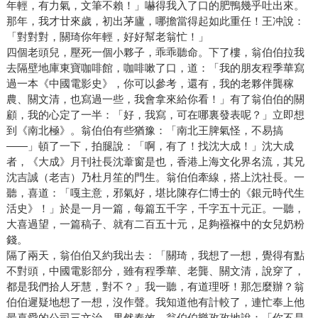
年輕，有力氣，文筆不賴！」嚇得我入了口的肥鴨幾乎吐出來。
那年，我才廿來歲，初出茅廬，哪擔當得起如此重任！王冲說：
「對對對，關琦你年輕，好好幫老翁忙！」
四個老頭兒，壓死一個小夥子，乖乖聽命。下了樓，翁伯伯拉我
去隔壁地庫東寶咖啡館，咖啡嗽了口，道：「我的朋友程季華寫
過一本《中國電影史》，你可以參考，還有，我的老夥伴龔稼
農、關文清，也寫過一些，我會拿來給你看！」有了翁伯伯的關
顧，我的心定了一半：「好，我寫，可在哪裏發表呢？」立即想
到《南北極》。翁伯伯有些猶豫：「南北王脾氣怪，不易搞
——」頓了一下，拍腿說：「啊，有了！找沈大成！」沈大成
者，《大成》月刊社長沈葦窗是也，香港上海文化界名流，其兄
沈吉誠（老吉）乃杜月笙的門生。翁伯伯牽線，搭上沈社長。一
聽，喜道：「嘎主意，邪氣好，堪比陳存仁博士的《銀元時代生
活史》！」於是一月一篇，每篇五千字，千字五十元正。一聽，
大喜過望，一篇稿子、就有二百五十元，足夠襁褓中的女兒奶粉
錢。
隔了兩天，翁伯伯又約我出去：「關琦，我想了一想，覺得有點
不對頭，中國電影部分，雖有程季華、老龔、關文清，說穿了，
都是我們拾人牙慧，對不？」我一聽，有道理呀！那怎麼辦？翁
伯伯遲疑地想了一想，沒作聲。我知道他有計較了，連忙奉上他
最喜愛的公司三文治。果然奏效，翁伯伯樂孜孜地說：「你不是