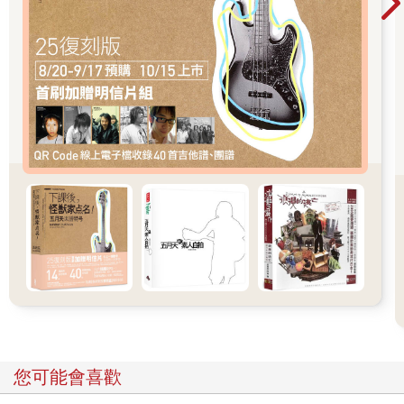
《閻瑞生》共長十本，乃是租用商務印書館攝影棚代拍代洗印
的。拍竣後，由研究社出面，租賃西班牙人雷瑪斯的夏令配克影
戲院（Olympic Theatre），於一九二一年七月一日作首次公映。
徐恥痕在《中國影戲之溯源》中云——「一日所售（指《閻瑞
生》），竟達一千三百餘元，連映一星期，共贏洋四千餘元」，
可見其受歡迎的程度。
推薦必看