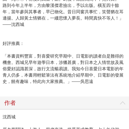
路到今年上半年，方由黎漢傑君撿出，予以出版。橫亙四十餘
年，當年參與其事者，早已物化。昔日同窗共事忙，笑聲猶在耳
邊揚。人歸黃土情猶在，一縷思懷入夢長。時間真快不等人！」
——沈西城
好評推薦：
「本書資料豐富，對喜愛研究早期中、日電影的讀者自是難得的
機會。西城兄早年遊學日本，涉獵甚廣，對日本之人情世故及風
俗愛好認識甚深，故行文流暢易讀。我知今日喜愛日本電影的年
青人仍多，本書用輕鬆筆法有系統地介紹早期中、日電影的發展
史，饒有趣味，特此向大家推薦。」——吳思遠
作者
沈西城