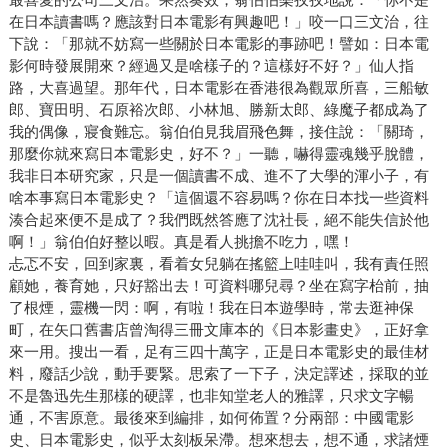
在日本讀書嗎？應該對日本電影有興趣吧！」咬一口三文治，往
下說：「那就不妨寫一些關於日本電影的事跡吧！譬如：日本電
影何時發展開來？經過又是啥樣子的？這樣好不好？」仙人指
路，大喜過望。那年代，日本電影在香港很為觀眾所喜，三船敏
郎、寶田明、石原裕次郎、小林旭、勝新太郎、綠魔子都成為了
我的偶像，寢食難忘。翁伯伯見我眉飛色舞，接住說：「關琦，
那麼你就來寫日本電影史，好不？」一聽，嚇得靈魂幾乎脫體，
我非日本研究家，只是一個讀書不成、進不了大學的渾小子，有
啥本事寫日本電影史？「這個還不容易嗎？你在日本找一些資料
湊合起來便不是成了？我們既然答應了沈社長，絕不能失信於他
啊！」翁伯伯好整以暇。真是看人挑擔不吃力，嘿！
忐忑不安，回到家裏，看着女兒躺在搖籃上哇哇叫，我有責任照
顧她，養育她，只好豁出去！可資料哪兒尋？坐在寫字枱前，抽
了根煙，靈機一閃：啊，有啦！我在日本遊學時，常去逛神保
町，在矢口舊書店曾淘得三冊文庫本的《日本影畫史》，正好拿
來一用。搜出一看，足有三四十萬字，正是日本電影史的最佳材
料，廢話少說，動手要緊。思索了一下子，決定譯述，採取的並
不是魯迅先生那樣的硬譯，也非知堂老人的雅譯，只求文字暢
通，不害原意。最後來到編排，如何佈置？分兩部：中國電影
史、日本電影史，似乎太刻板呆滯。想來想去，想不通，求諸煙