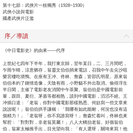
第十七節：武俠片一枝獨秀（1928~1930）
武俠小說與電影
國產武俠片泛濫
序／導讀
《中日電影史》的由來——代序
上世紀七四年下半年，我打東京歸，翌年某日，二、三月間吧，
乍雨乍晴，涼意猶存，翁靈文伯伯捎來電話，召我中午去尖沙咀
樂宮樓吃填鴨。在座有王冲、佟林、詹森，皆邵氏明星。原來翁
伯伯本約了鍾情造像，天陰有雨，小野貓不外出取消。偷得浮生
半日閑，主催了電影老友消閒中午茶聚。翁伯伯是中國電影前
輩，跟田、夏衍、茅盾等都相熟，談到中國電影，滔滔不絕。王
冲插口道：「老翁，你對中國電影那樣熟悉、何妨寫一些文章來
說說呢！」翁伯伯拱手謙稱：「我哪有如此能耐，何況也沒有這
個精力！」「老翁呀，你不寫誰寫呀！」詹森忙着叫，佟林也來
幫腔：「對對對，非老翁莫屬！」八人大轎抬老翁。好個翁伯
伯，翁家太極推手出，目光望向我：「有人選呀，關琦來寫！他