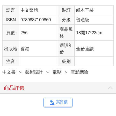
售辦法」及「自製活動影片價目表」。除此，商務同時又兼營外
語言
中文繁體
裝訂
紙本平裝
國短片出租業務。後因自家製作影片數量不多，於是又訂出代人
攝製影片的辦法，出租所有設備，代拍、代洗、代印，按膠片長
ISBN
9789887109860
分級
普通級
度收費，這種「包拍」制度，當時甚受一般小規模公司的歡迎，
中國影戲研究社的《閻瑞生》和新亞影片公司的《紅粉骷髏》，
商品規
頁數
256
18開17*23cm
就是由商務代拍的。
格
商務經辦電影事業，從它所訂的章程及設備來看，是有一定計劃
的，尤其是所訂的「自製自銷」辦法，頗類現時企業方式，目的
適讀年
出版地
香港
全齡適讀
是在「抵制外來有傷風化之品，冀為通俗教育之助，一面運售外
齡
國，表彰吾國文化，稍減外人輕視之心，兼勸華僑內向之情」
注音
級別
（見一九一九年五月號《商務印書館通訊錄》）。但是，商務這
種宗旨，到了後期，因與其他小規模的電影公司合作而逐漸變
中文書
＞
藝術設計
＞
電影
＞
電影總論
質，主要還是商務所拍的教育片、時事片與風景片，並未能得到
預期的反應。館方長期虧蝕，自然不很划算，於是便開始拍攝長
篇故事片，以冀吸引觀眾，藉此謀利，彌補以前的虧蝕，平衡經
商品評價
濟的開支。
《閻瑞生》、《海誓》與《紅粉骷髏》
寫評價
一九二○至二一年間，上海開始拍攝一批故事長片，這就是中國影