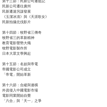
第十三節：民新公司遷徙記
民新公司遷往廣州
民新遷滬另謀發展
《玉潔冰清》與《天涯歌女》
民新拍攝北伐影片
第十四節：牧野省三傳奇
牧野省三的革新精神
教育電影聲勢大熾
牧野電影製作所
日本大眾文學興起
第十五節：名妓與帝電
帝國電影公司成立
「帝電」開始革新
第十六節：合縱與連橫
外資侵入中國電影市場
電影同業開始自覺
「六合」與「天一」之爭