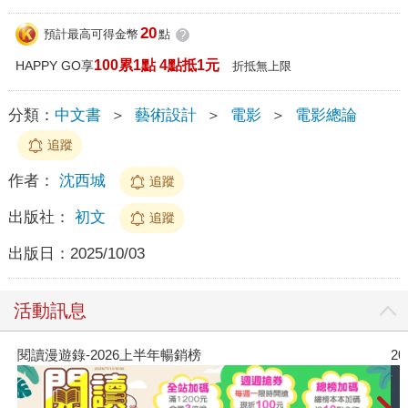
20
預計最高可得金幣
點
?
100累1點 4點抵1元
HAPPY GO享
折抵無上限
分類：
中文書
＞
藝術設計
＞
電影
＞
電影總論
追蹤
作者：
沈西城
追蹤
出版社：
初文
追蹤
出版日：
2025/10/03
活動訊息
閱讀漫遊錄-2026上半年暢銷榜
2