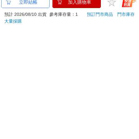
刀…等）
若非上列種類商品，均享有到貨7天的猶豫期（含例假
日）。
辦理退換貨時，商品（組合商品恕無法接受單獨退貨）必須
是您收到商品時的原始狀態（包含商品本體、配件、贈品、
保證書、所有附隨資料文件及原廠內外包裝…等），請勿直
接使用原廠包裝寄送，或於原廠包裝上黏貼紙張或書寫文
字。
退回商品若無法回復原狀，將請您負擔回復原狀所需費用，
嚴重時將影響您的退貨權益。
立即結帳
加入購物車
預計 2026/08/10 出貨
參考庫存量：1
預訂門市商品
門市庫存