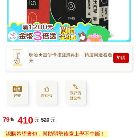
呀哈★吉伊卡哇旋風再起，精選周邊看過
加購
來
寫評價
好書
喜歡+1
賺金幣
410
79
折
元
520
元
認購希望書包，幫助弱勢孩童上學不中斷！