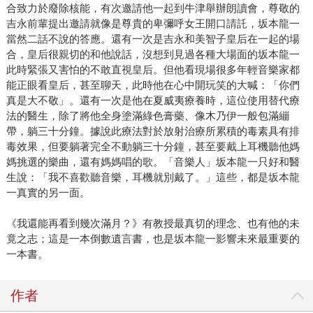
合致力於廢除核能，有次邀請他一起到牛津舉辦朗讀會，尊敬的
吉永前輩提出邀請就像是尊貴的卑彌呼女王開口請託，坂本龍一
當然二話不說的答應。還有一次是吉永和美智子皇后在一起的場
合，皇后很親切的和他說話，沒想到見過各種大場面的坂本龍一
此時緊張又害怕的不敢直視皇后。但他看現場很多年輕音樂家都
能正眼看皇后，甚至聊天，此時他在心中開玩笑的大喊：「你們
真是大不敬」。還有一次是他在夏威夷療養時，這位使用替代療
法的醫生，除了將他全身塗滿綠色膏藥、像木乃伊一般包滿繃
帶，躺三十分鐘。據說此療法對於放射治療所累積的毒素具有排
毒效果，但要躺著完全不動躺三十分鐘，甚至要戴上耳機聽他媽
媽挑選的樂曲，還有媽媽唱的歌。「音樂人」坂本龍一只好和醫
生說：「我不喜歡聽音樂，耳機就別戴了。」這些，都是坂本龍
一真實的另一面。
《我還能再看到幾次滿月？》有教授最真切的理念、也有他的未
竟之志；這是一本倒數遺言書，也是坂本龍一影響未來最重要的
一本書。
作者