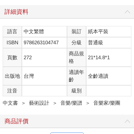
最後一種語言是義大利語，朗讀的其實正是貝托魯奇。我是
詳細資料
有點隨性地問他：「如果要在這曲子裡放進義大利語的話，除了
你我想不到還能找誰。你能幫忙唸嗎？」他馬上回信：「喔，好
呀」。沒隔多久就把錄音檔寄過來了。
語言
中文繁體
裝訂
紙本平裝
鮑爾斯的腔調一如他在戰前住在紐約時，曾經身兼前衛作曲
家的身分，有一種枯淡的韻味，從語音的質感也可體會到他擁有
ISBN
9786263104747
分級
普通級
不同於尋常美國人的豐富教養。相對地，貝托魯奇的腔調非常有
戲劇性，讓人覺得不愧是來自歌劇之國的人，同樣非常精彩。
商品規
頁數
272
21*14.8*1
不過，貝托魯奇也就在這首曲子完成一年後離世。雖然是用
格
錄音的形式，但他在〈fullmoon〉當中的人聲演出，成為他生前最
後一次參與的作品。
適讀年
出版地
台灣
全齡適讀
手術前
齡
在此想說明一下我目前的病況。敘述起來會有點直接，但還
注音
級別
是請各位聽聽。
二○一四年發現口咽癌之後，雖然宣告緩解，但是二○二○年
中文書
＞
藝術設計
＞
音樂/樂譜
＞
音樂家/樂團
六月在紐約接受檢查時，又被診斷出罹患直腸癌。前次放射治療
很順利，讓我很信賴紐約的癌症中心。這回是採放射治療加上服
用抗癌藥物，但開始治療幾個月之後，癌細胞一直沒有消失。
商品評價
同年十二月我在日本有工作，那陣子我也覺得自己太常忘東
忘西，想利用回國這段時間順便檢查一下腦部狀況，於是十一月