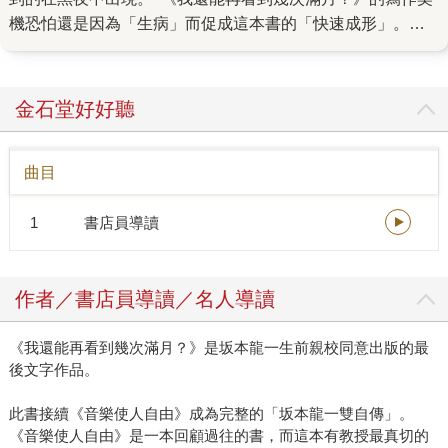
機恐怕還是因為「生病」而促成這本書的「快速成形」。寫
《音樂使人自由》時還是健康的坂本龍一，很明顯可以感覺
得那是一本回顧過往的書：念了什麼書、讀了什麼學校、結
交了哪些朋友等等。但《我還能再看到幾次滿月》一開始就
金石堂好好聽
先說：我開始用滿月在倒數人生了。在倒數階段，我做了哪
些事，以及，還有哪些事我得快點做。 剛好他有一位好朋友
曲目
鈴木正文，是資深的媒體人，不論是《音樂使人自由》還是
《我還能再看到幾次滿月？》，都是由他採訪主筆，與坂本
1
書店員導讀
龍一一起寫下這兩本重要的著作。他們在2022年2月開始到
2022年10月密集訪談，完成本書的主要內容，在2022年7月
開始於雜誌上連載。訪談時，坂本剛動完一個艱難的大手
作者／書店員導讀／名人導讀
術，再次罹癌的他，認為所剩的時間不多，得要快點做更多
事，這也是為什麼我認為這本書的契機是從與癌共生開始。
《我還能再看到幾次滿月？》是坂本龍一生前親校同意出版的最
《我還能再看到幾次滿月？》接續《音樂使人自由》成為完
後文字作品。
整的「坂本龍一雙自傳」。若兩相對照閱讀會發現《我還能
再看到幾次滿月？》有更多坂本龍一的真性情。無論是在醫
此書接續《音樂使人自由》成為完整的「坂本龍一雙自傳」。
院治療時另一半給與的支持、收到六十歲禮物的深刻感受、
《音樂使人自由》是一本回顧過往的書，而這本有教授最真切的