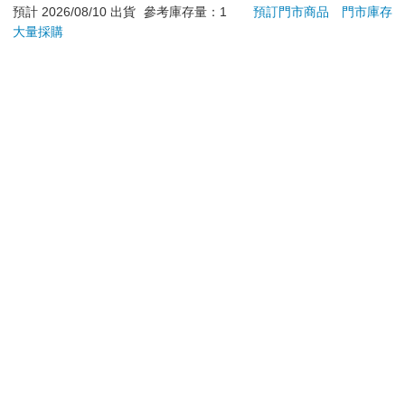
退換貨須知：
預計 2026/08/10 出貨
參考庫存量：1
預訂門市商品
門市庫存
大量採購
**提醒您，鑑賞期不等於試用期，退回商品須為全新狀態**
依據「消費者保護法」第19條及行政院消費者保護處公告之
「通訊交易解除權合理例外情事適用準則」，以下商品購買
後，除商品本身有瑕疵外，將不提供7天的猶豫期：
易於腐敗、保存期限較短或解約時即將逾期。（如：生
鮮食品）
依消費者要求所為之客製化給付。（客製化商品）
報紙、期刊或雜誌。（含MOOK、外文雜誌）
經消費者拆封之影音商品或電腦軟體。
非以有形媒介提供之數位內容或一經提供即為完成之線
上服務，經消費者事先同意始提供。（如：電子書、電
子雜誌、下載版軟體、虛擬商品…等）
已拆封之個人衛生用品。（如：內衣褲、刮鬍刀、除毛
刀…等）
若非上列種類商品，均享有到貨7天的猶豫期（含例假
日）。
辦理退換貨時，商品（組合商品恕無法接受單獨退貨）必須
是您收到商品時的原始狀態（包含商品本體、配件、贈品、