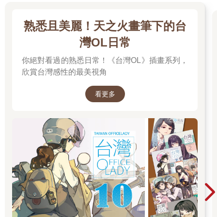
（現在已經獨立出去，自己開了間名叫「odo」的店）也很熟，他
曾在京都的「和久傳」、東京的「八雲茶寮」磨練過，廚藝一
熟悉且美麗！天之火畫筆下的台
流。我也常常帶客人來吃，是我特別中意的餐館。
不過某次我在「Kokage」吃飯時，不由得注意到他們的背景
灣OL日常
音樂。曲單裡面參雜著巴西的流行樂、類似邁爾士．戴維斯
（Miles Davis）的爵士樂，非常平庸而且惱人。我開始注意到這
你絕對看過的熟悉日常！《台灣OL》插畫系列，
點之後，越聽就越讓我食不知味、難以忍受。回家以後我明知這
欣賞台灣感性的最美視角
樣很失禮，仍舊堅決寄了封電子郵件給主廚大堂：「你作的菜彷
彿桂離宮一般優美，店裡放的音樂卻像是川普大廈」，然後擅自
看更多
表示說我來幫你選樂曲。稍早之前我跟中谷芙二子、田中泯還有
高谷等人為了表演「a．form」到了挪威奧斯陸，於孟克美術館竟
然聽到在放節奏藍調（R&B），實在是太過不協調，讓我氣憤不
已。那邊我是不敢去客訴啦，但如果是平日有在捧場的餐館，我
也是私心覺得他們可以接受我的任性。
曲單長近三小時，我刻意不選自己的樂曲，而以Goldmund的
〈Threnody〉、艾費克斯雙胞胎（Aphex Twin）的〈Avril 14th〉
等環境音樂（ambient music）為主，比較特別的是還加上高橋晶
彈奏約翰．凱吉的〈Four Walls〉第一幕第一場。其實第一版的曲
單被我伴侶嫌說會害店裡的氣氛太沉重，所以廢除重選。此外我
還獲得音樂策展人朋友高橋龍的協助，最終選出適合搭配店裡牆
壁與家具色調、具有適當明亮感的曲單。這原本是為一樓