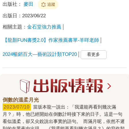
出版社：
麥田
追蹤
出版日：
2023/06/22
相關主題：
金石堂強力推薦
【龍顏FUN書獎2.0】作家推薦書單-羊咩老師
2024暢銷百大—藝術設計類TOP20
看更多
倒數的溫柔月光
2023/07/10
當坂本龍一說出：「我還能再看到幾次滿
月？」時，他已經開始在倒數計時接下來的日子。這是一句
看似溫柔，卻又尖銳說出事實的語句。 而滿月呢，依然不遲
到的在黑夜中出現。 《我還能再看到幾次滿月？》的寫作契