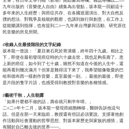
主筆，在日本文學刊物《新潮》開始書寫專欄。雜誌專欄以二○○
九年出版的《音樂使人自由》續集為出發點，坂本龍一回顧這十
多年來的人生經歷：與癌症共存、在各國巡迴演出、對大自然反
撲的想法、對戰爭及核能的觀察，也講到旅行與創意，在工作上
從能樂講到指揮，也有提到二○一九年來台灣參與活動、研究原住
民音樂的所見所聞。
♯
收錄人生最後階段的文字紀錄
坂本龍一曾說：「夏目漱石死於胃潰瘍，終年四十九歲。相比之
下，即使在最初發現癌症時的六十歲去世，我也足夠長壽了。患
上新的癌症，如今到了七十歲，雖然不知道在今後的人生中，還
能再看到幾次滿月？但算是難得活下來了，我希望能像敬愛的巴
哈和德布西一樣創作音樂，直至最後一刻。」最後的最後，即使
是片段的隻字片語，也感受得到教授對音樂的各種情感。
♯
藝術千秋，人生朝露
「如果什麼都不做的話，壽命就只剩半年唷。」
二○二○年十二月，坂本龍一發現癌細胞轉移，醫師告訴他這句
話。但是在那一天來臨前，教授還有些話必須要說。支撐著他創
作活動與社會運動的哲學思想、對坂本家歷史與家族的感情，還
有關於自己離去後的世界——。