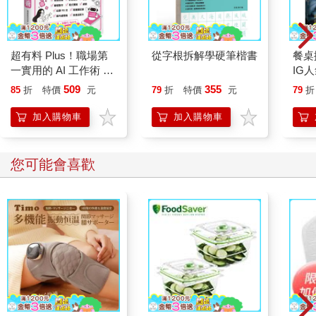
超有料 Plus！職場第
從字根拆解學硬筆楷書
餐桌
一實用的 AI 工作術 -
IG
用對 AI 工具、自動化
上攝
509
355
85
折
特價
元
79
折
特價
元
79
折
Agent, 讓生產力全面
心中
進化！
加入購物車
加入購物車
您可能會喜歡