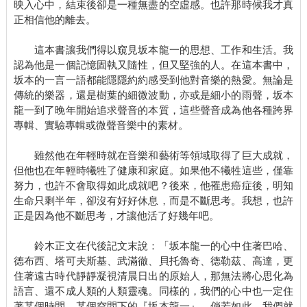
映入心中，結束後卻是一種無盡的空虛感。也許那時候我才真
京都內的高檔佳餚。
正相信他的離去。
譫妄體驗
所幸手術一切順利，但事前我沒預料到手術後會有譫妄現
這本書讓我們得以窺見坂本龍一的思想、工作和生活。我
象。譫妄大概有一個星期斷斷續續發生，連醫生也束手無策。
認為他是一個記憶固執又隨性，但又堅強的人。在這本書中，
最嚴重的一次是手術隔天，我一睜開眼睛，就覺得自己不知
坂本的一言一語都能隱隱約約感受到他對音樂的熱愛。無論是
為何住在韓國的醫院裡，也不是在首爾，而是在大城市之外的地
傳統的樂器，還是樹葉的細微波動，亦或是細小的雨聲，坂本
區醫院。我匯聚所有能想到的各種片段知識，拚命想要用韓語與
龍一到了晚年開始追求聲音的本質，這些聲音成為他各種跨界
護理師溝通，但我也不明白意思有沒有傳達到。
專輯、實驗專輯或微聲音樂中的素材。
在此期間，我想說這些應該是韓國人的護理師怎麼日語都這
麼流利，才逐漸明白自己身處的狀況。這一定是因為我近年看了
雖然他在年輕時就在音樂和藝術等領域取得了巨大成就，
許多韓劇的影響。
但他也在年輕時犧牲了健康和家庭。如果他不犧牲這些，僅靠
另外還有一次經驗是，明明才剛動完手術，我發訊息給助理
努力，也許不會取得如此成就吧？後來，他罹患癌症後，明知
說：「我快趕不上會議了。」事實上我當時雙手都掛著點滴，身
生命只剩半年，卻沒有好好休息，而是不斷思考。我想，也許
體根本無法自由行動，訊息還打了很多錯字。助理也嚇了一跳，
正是因為他不斷思考，才讓他活了好幾年吧。
怎麼在住院的我一大早突然傳訊息過來。
財津一郎的廣告歌：「♪大家圍圈圈竹本鋼琴～」伴隨著舞蹈
鈴木正文在代後記文末說：「坂本龍一的心中住著巴哈、
在譫妄期間不斷在腦中反覆播放，真是讓人無處可逃地鬱悶，簡
德布西、塔可夫斯基、武滿徹、貝托魯奇、德勒茲、高達，更
直覺得快要發瘋了。這廣告我絕對算不上喜愛，而且也是非常久
住著遠古時代靜靜凝視清晨日出的原始人，那無法將心思化為
以前看的，為什麼會突然跳出來呢？我也覺得再奇妙不過。
語言、還不成人類的人類靈魂。同樣的，我們的心中也一定住
還有一次非常可怕的譫妄情境。我的電腦被駭客從暗網入
著某個時間、某個空間下的『坂本龍一』。倘若如此，我們就