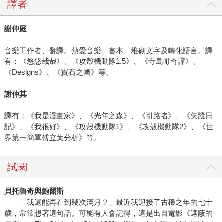
譯者
謝仲庭
音樂工作者、翻譯。熱愛音樂、書本、堆砌文字及轉化語言。譯
有：《悠悠哉哉》、《攻殼機動隊1.5》、《寺島町奇譚》、
《Designs》、《寶石之國》等。
謝仲其
譯有：《我是漫畫家》、《光年之森》、《引路者》、《失蹤日
記》、《我很好》、《攻殼機動隊1》、《攻殼機動隊2》、《世
界第一簡單傅立葉分析》等。
試閱
貝托魯奇與鮑爾斯
「我還能再看到幾次滿月？」最近我迎接了古稀之年的七十
歲，常常想著這句話。可能有人會記得，這是出自電影《遮蔽的