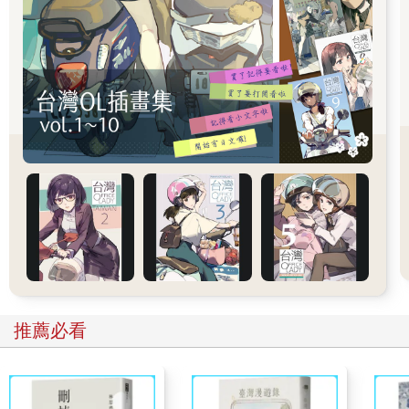
「Kokage」選的曲，二樓原本是沒有播放音樂的，但是因為反應
相當好，也放起了這份曲單。
我完全不是藉此在謀什麼工作，純粹是多管閒事，結果有位
紐約時報記者碰巧得知這事，跑來訪問店家與我，寫了大篇幅的
報導，連帶彩色照片登在紙版報紙上，網路版還被各國新聞網站
轉載，造成全球熱烈迴響，還有不少客人就是看了報導就真的跑
去「嘉日」用餐。《紐約時報》用自己的帳號將這份曲單建在音
樂串流服務Spotify裡面，有興趣的人可以找來聽聽。
推薦必看