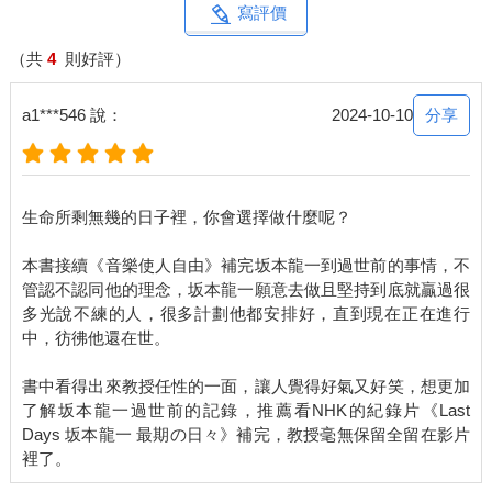
中旬經過二星期隔離後做了健康檢查，結果腦部是正常的，沒想
寫評價
到卻在其他地方發現了異狀。直腸癌已經轉移到肝臟與淋巴。
這時距離放射治療結束已經過了三個月，紐約那間醫院竟然
（共
4
則好評）
沒有告知我轉移的事實，至少在九月底就應該要發現轉移的根源
才是。癌症轉移這事實使我大為震驚，但全美數一數二的癌症中
分享
a1***546 說：
2024-10-10
心竟然也沒能查出來、或者因為某些原因沒有對我說，我一下子
變得難以再信任他們。
在日本最初為我看診的腫瘤內科醫師直接對我說：「如果什
麼都不做的話，壽命就只剩半年。」此外，因為放射治療已經傷
生命所剩無幾的日子裡，你會選擇做什麼呢？
害細胞，沒有辦法再以同樣的方式治療。他還說：「即使使用強
烈的抗癌藥、施行痛苦的化療，五年內的生存率也是只有百分之
本書接續《音樂使人自由》補完坂本龍一到過世前的事情，不
五十。」這想必是基於統計數據得出的客觀數字吧。
管認不認同他的理念，坂本龍一願意去做且堅持到底就贏過很
說實在的我聽了很不高興。即使拿出數據給我看，但怎麼能
多光說不練的人，很多計劃他都安排好，直到現在正在進行
對患者說這種話呢？連一點希望都不留如此悲觀地斷定，我既震
中，彷彿他還在世。
驚、心情也嚴重低落。聽說他是很有名的大夫，但我想我們個性
或許很合不來吧。
書中看得出來教授任性的一面，讓人覺得好氣又好笑，想更加
其實就在接受壽命宣告的翌日，我還要演出一場線上直播的
了解坂本龍一過世前的記錄，推薦看NHK的紀錄片《Last
鋼琴音樂會，後來發行成為《Ryuichi Sakamoto Playing the
Days 坂本龍一 最期の日々》補完，教授毫無保留全留在影片
Piano 12122020》（2021）。當時不單精神狀況差到不行，為了
便於拍攝影片，還選了一個讓人非常不舒服的演奏環境，因此我