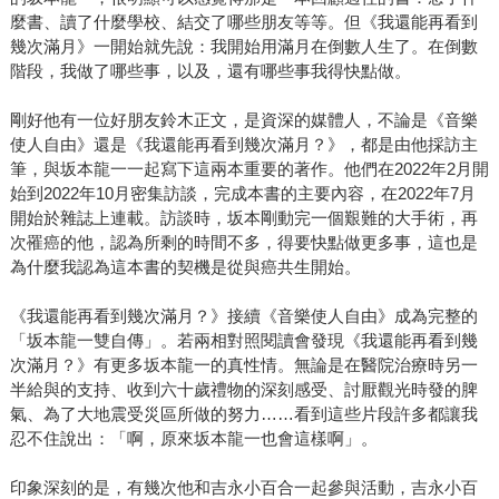
麼書、讀了什麼學校、結交了哪些朋友等等。但《我還能再看到
幾次滿月》一開始就先說：我開始用滿月在倒數人生了。在倒數
階段，我做了哪些事，以及，還有哪些事我得快點做。
剛好他有一位好朋友鈴木正文，是資深的媒體人，不論是《音樂
使人自由》還是《我還能再看到幾次滿月？》，都是由他採訪主
筆，與坂本龍一一起寫下這兩本重要的著作。他們在2022年2月開
始到2022年10月密集訪談，完成本書的主要內容，在2022年7月
開始於雜誌上連載。訪談時，坂本剛動完一個艱難的大手術，再
次罹癌的他，認為所剩的時間不多，得要快點做更多事，這也是
為什麼我認為這本書的契機是從與癌共生開始。
《我還能再看到幾次滿月？》接續《音樂使人自由》成為完整的
「坂本龍一雙自傳」。若兩相對照閱讀會發現《我還能再看到幾
次滿月？》有更多坂本龍一的真性情。無論是在醫院治療時另一
半給與的支持、收到六十歲禮物的深刻感受、討厭觀光時發的脾
氣、為了大地震受災區所做的努力……看到這些片段許多都讓我
忍不住說出：「啊，原來坂本龍一也會這樣啊」。
印象深刻的是，有幾次他和吉永小百合一起參與活動，吉永小百