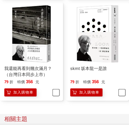
我們近在眼前卻無法見面，因此彼此都說：「這好像羅密歐
與茱麗葉唷」，便把這個習慣取名為「羅密茱麗」了。「羅密茱
麗」大概維持了一個月，這段期間應該每天都有進行。在此之後
只要我住院，她也一定會這樣做。雖然這樣講很老套，但愛在痛
苦的時刻才最能拯救人。
我在這二年內動過大大小小共六次手術，目前已經將外科手
術能夠處理的腫瘤全部切除完畢了。大的手術是在二○二一年十月
與十二月分二次切除轉移至肺部的癌症腫瘤，每一次都只花了三
到四小時。
不過就在我想這一切已結束時，卻又發現不僅癌細胞沒切除
乾淨甚至還轉移增殖。當我聽到醫生宣布這件事時，怎能不氣
我還能再看到幾次滿月？
skmt 坂本龍一是誰
餒。接下來也無法再次動手術，只能採取藥物治療的方式。與疾
（台灣日本同步上市）
病對抗的生活真是看不到終點。
356
356
79
折
特價
元
79
折
特價
元
加入購物車
加入購物車
為「嘉日」選曲
二○一八年有件事是我為紐約的日本餐館「嘉日」（Kajitsu）
挑選樂曲，沒想到會變成大新聞。當時「嘉日」有兩個樓層，二
樓是主要的精進料理餐廳，一樓是名叫「Kokage」的家常料理餐
廳。我跟伴侶常常都會來這二間餐廳光顧，有一部分原因是在美
相關主題
國還能在這裡吃到好吃的手打蕎麥麵。我跟當時的主廚大堂浩樹