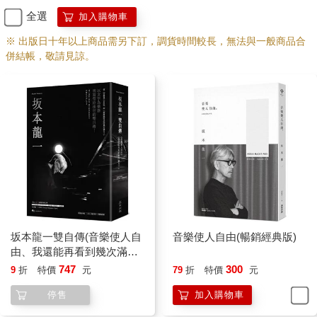
有「樹葉般意志」的我，一不留神就會輕鬆地躺在床上，這時倒
全選
加入購物車
是有努力堅持住。
※ 出版日十年以上商品需另下訂，調貨時間較長，無法與一般商品合
外科手術切開的傷口隨著時間過去逐漸復原，疼痛也逐步減
併結帳，敬請見諒。
緩。但是接著就為併發症所苦，幾乎每隔一星期就會冒出新的併
發症，整天忙著應對處理。這段期間內我幾乎沒吃什麼飯，體重
掉了十三公斤。
醫生們盡心盡力做出最好的處置，但最關鍵的體力卻跟不
上，身體狀況沒有如預期般逐漸轉好，一直在低檔徘徊。接下來
說不定一輩子都無法出院了……想像著如此黯淡的未來，讓我不
灰心喪志也難。自從發現罹癌，無論我看自己或者別人看我，這
段期間都是公認最痛苦的時期。
再後來，我總算吃得下飯了，卻又抱怨起醫院的食物。雖然
我非常感謝這間醫院，但是餐點實在是難吃到不可思議。等食慾
恢復之後，我很任性地要求把餐點都換成鰻魚飯或豬排飯。
我的伴侶幾乎每天都會來，但因為新冠疫情的關係禁止會
坂本龍一雙自傳(音樂使人自
音樂使人自由(暢銷經典版)
客，無法直接見面說話。於是我們養成了隔著醫院門口一條車道
由、我還能再看到幾次滿
距離彼此揮手打招呼的習慣。到了傍晚，她會打開手機的手電
月？限量坂本龍一：OPUS
747
300
9
折
特價
元
79
折
特價
元
筒，隔著道路揮手表示：「我在這唷！」這時她會看見十樓病房
電影書衣＋珍藏海報版)
的窗戶旁邊也會有一道小小的光點左右搖晃。這也是我的伴侶為
停售
加入購物車
了讓我願意站起來離開床想到的方法。