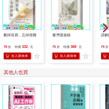
刪掉容易，忘掉很難
臺灣漫遊錄
請解
332
300
79
折
特價
元
79
折
特價
元
79
折
加入購物車
加入購物車
其他人也買