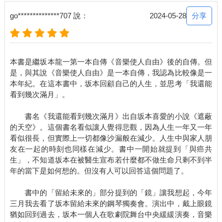
對於自己能不能發揮實力是一點信心也沒有。不過認識我越久的
人，越是會跟我說這場彈得很好，真是件很奇妙的事。
分享
go**************707 說：
2024-05-28
雖然我決定不回紐約、留在東京接受治療，但因為我跟第一
間醫院實在合不來，所以透過認識的醫師轉診到別間醫院。原本
只打算短期回國一趟，結果就這樣留下來了。接著到另一間醫院
尋求第二意見，這次被告知癌症轉移到其他器官已經是第四期。
本書是繼坂本龍一第一本自傳《音樂使人自由》後的自傳。但
而且進一步檢查發現已經轉移到肺部，說真的情況很令人絕望。
是，與其說《音樂使人自由》是一本自傳，我認為比較像是一
於是，剛過新年的二○二一年一月，我先切除原發的直腸部
本年紀。在這本書中，坂本回顧自己的人生，並思考「我還能
位，以及轉移至肝臟淋巴兩個位置的癌症手術。連大腸也要切除
看到幾次滿月」。
三十公分，手術規模不小。在手術前我竟然還傻楞楞地，站在手
術室的門前一派輕鬆地向家人揮手說：「我進去啦──」當時還有
書名《我還能看到幾次滿月》出自坂本喜愛的小說《遮蔽
拍照存證。
的天空》。這個書名看似讓人覺得悲觀，因為人生一年又一年
原本預定十二小時的手術最終花費了二十小時才結束。從上
看似很長，但實際上一切都像沙漏般在減少。人生中與家人朋
午一路做到翌日早上四點。自己都已經是「待宰羔羊」的狀態，
友在一起的時刻也同樣在減少。書中一開始就提到「與癌共
既然決定要動手術，我就只能完全信任醫師了。更何況我也沒有
生」，不知道坂本在被醫生宣布若什麼都不做生命只剩不到半
什麼專業知識能夠提議：「能否切少一點，二十公分就好？」
年的當下是如何想的。但沒有人可以回答這個問題了。
事前就已經知道術後體力與免疫力會大幅下滑，所以手術前
我每天都以走一萬步為目標。此外，這次不單是需要全身麻醉的
書中的「留給未來的」部分提到的「鏡」讓我想起，今年
大規模手術，醫療意外致死的風險也並非完全為零。所以還是要
三月我去看了坂本留給未來的鋼琴獨奏會。演出中，戴上眼鏡
把握時機享受美食，大約有十天，我每晚都是以「最後的晚餐」
猶如回到過去，坂本一個人在歌劇院舞台中央緩緩演奏，音樂
為由吃各種美食。有時是牛排、有時是義大利菜，盡可能享用東