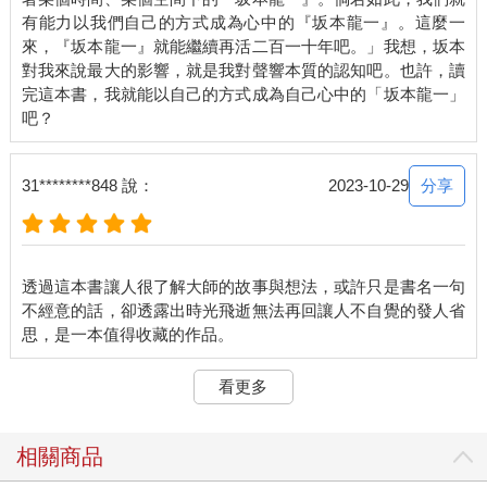
侵，雖然用盡我全部知道的程式知識想要將之擊退，卻一點用也
有能力以我們自己的方式成為心中的『坂本龍一』。這麼一
沒有。暗網是尋常搜尋引擎無法查詢到、網際網路上龐大的黑暗
來，『坂本龍一』就能繼續再活二百一十年吧。」我想，坂本
世界。
對我來說最大的影響，就是我對聲響本質的認知吧。也許，讀
我能夠鮮明地看到電腦畫面被恣意操作，拚了命想要讓它停
完這本書，我就能以自己的方式成為自己心中的「坂本龍一」
下來，打字卻好像打在所謂的空氣鍵盤上，莫名其妙都按了個
空。平常我完全沒想過暗網的事，八成是累積在腦內某處一知半
解的資訊化成了譫妄吧。有三天一直發生這樣的狀況，有時回過
神來才發現自己渾身是汗。
分享
31********848 說：
2023-10-29
我是第一次碰到譫妄經驗，雖然嚇人，但也讓我有種錯覺，
覺得自己拚一下好像也能寫出連續劇的劇本呢。因為這個契機，
讓我對腦部構造產生了興趣。超現實主義藝術家用自動書寫等實
驗性方法想要達成的，或許就是這種半夢半醒下的創作。也讓我
透過這本書讓人很了解大師的故事與想法，或許只是書名一句
驚訝地發現，平常的所見所聞在腦中竟然累積如此龐大的資產。
不經意的話，卻透露出時光飛逝無法再回讓人不自覺的發人省
被愛拯救
手術之後護理師對我說：「就算身體疼痛也要盡可能離開床
舖坐到沙發上。」又說：「可以的話請站起身來走動。」在床上
看更多
躺久了，因為無法違抗重力，肌力很快就會衰退，即使只躺一星
期也會如此。肌力一旦衰退就很難再復原。
所以雖然我肚子上插著五根管子、雙手都掛著點滴，但白天
相關商品
還是盡可能都坐在沙發上。我必須拄拐杖走到沙發，坐著看看
書、聽聽周遭的聲音、迷迷糊糊打盹。過往飄忽不堅定被稱為擁