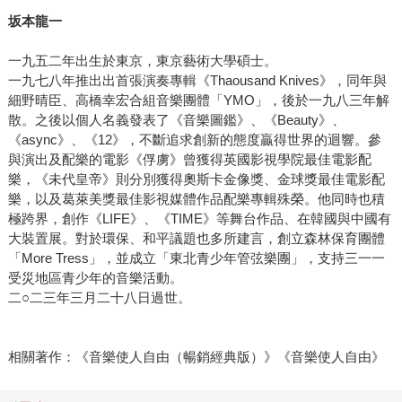
坂本龍一
一九五二年出生於東京，東京藝術大學碩士。
一九七八年推出出首張演奏專輯《Thaousand Knives》，同年與
細野晴臣、高橋幸宏合組音樂團體「YMO」，後於一九八三年解
散。之後以個人名義發表了《音樂圖鑑》、《Beauty》、
《async》、《12》，不斷追求創新的態度贏得世界的迴響。參
與演出及配樂的電影《俘虜》曾獲得英國影視學院最佳電影配
樂，《未代皇帝》則分別獲得奧斯卡金像獎、金球獎最佳電影配
樂，以及葛萊美獎最佳影視媒體作品配樂專輯殊榮。他同時也積
極跨界，創作《LIFE》、《TIME》等舞台作品、在韓國與中國有
大裝置展。對於環保、和平議題也多所建言，創立森林保育團體
「More Tress」，並成立「東北青少年管弦樂團」，支持三一一
受災地區青少年的音樂活動。
二○二三年三月二十八日過世。
相關著作：《音樂使人自由（暢銷經典版）》《音樂使人自由》