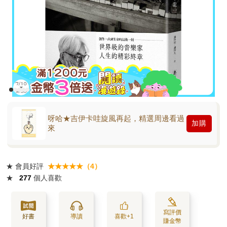
呀哈★吉伊卡哇旋風再起，精選周邊看過
加購
來
★
會員好評
★★★★★（4）
★
277
個人喜歡
寫評價
好書
導讀
喜歡+1
賺金幣