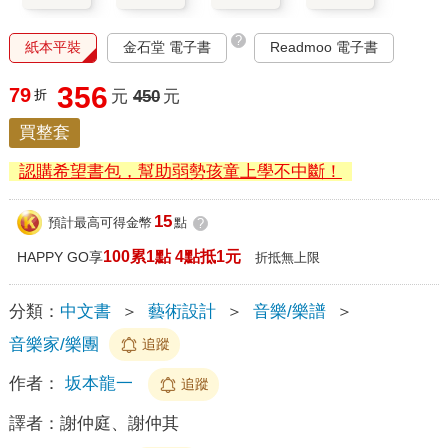
?
紙本平裝
金石堂 電子書
Readmoo 電子書
356
79
折
元
450
元
買整套
認購希望書包，幫助弱勢孩童上學不中斷！
15
預計最高可得金幣
點
?
100累1點 4點抵1元
HAPPY GO享
折抵無上限
分類：
中文書
＞
藝術設計
＞
音樂/樂譜
＞
音樂家/樂團
追蹤
作者：
坂本龍一
追蹤
譯者：
謝仲庭、謝仲其