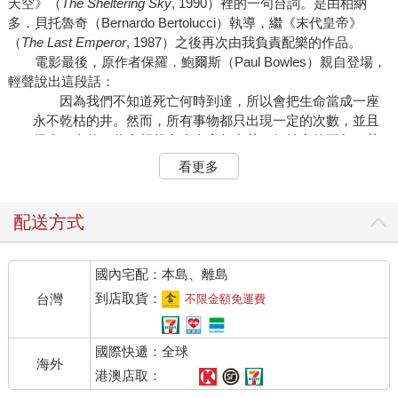
天空》（
The Sheltering Sky
, 1990）裡的一句台詞。是由柏納
多．貝托魯奇（Bernardo Bertolucci）執導，繼《末代皇帝》
（
The Last Emperor
, 1987）之後再次由我負責配樂的作品。
電影最後，原作者保羅．鮑爾斯（Paul Bowles）親自登場，
輕聲說出這段話：
因為我們不知道死亡何時到達，所以會把生命當成一座
永不乾枯的井。然而，所有事物都只出現一定的次數，並且
很少，真的。你會想起多少次童年中某一個特定的下午、某
個深深成為生命一部分的下午，如果沒有它，你甚至無法想
看更多
像自己的人生？也許四或五次吧，甚至可能沒這麼多。你會
看到滿月升起幾次呢？也許二十次。然而，這些都看似無
窮。
配送方式
其實鮑爾斯在這部片完成後不到十年就過世，參與《遮蔽的
天空》時年齡才三十過半的我，對鮑爾斯這段話留下強烈的印
國內宅配：本島、離島
象，但當時也不覺得與自己切身相關。
可是自從二○一四年發現罹患口咽癌之後，不得不想到自己終
到店取貨：
台灣
不限金額免運費
有一死。
也因為這段原委，我在二○一七年發表的專輯《async》當中
國際快遞：全球
作了一首名叫〈fullmoon〉（滿月）的曲子。我加入了前述鮑爾斯
海外
在電影中的那段話，將同樣的文章翻譯成中文、德語、波斯語等
港澳店取：
各種語言，分別請熟悉這種語言的藝術家朗讀。