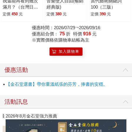
倒數遺言書，也是坂本龍一影響未來最重要的一本書。
我還能再看到幾次
音樂使人自由(暢銷
當代藝術關鍵詞
滿月？（台灣日本
經典版)
100（三版）
同步上市）
定價
450
元
定價
380
元
定價
390
元
優惠時間：2026/07/29 ~2026/09/16
優惠組合價：
75
折
特價
916
元
※實際價格依購物車結帳為主
加入購物車
優惠活動
【金石堂選書】帶你重溫紙張的芬芳，捧書的安穩。
活動訊息
》最
2026年8月金石堂強力推薦