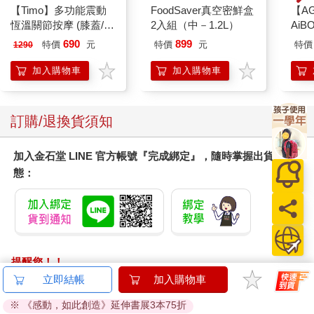
【Timo】多功能震動
FoodSaver真空密鮮盒
【A
恆溫關節按摩 (膝蓋/
2入組（中－1.2L）
AiB
肩/手肘通用) 無線充電
盒專
690
899
特價
元
特價
元
特價
1290
加熱護膝 智能震動護
（一
膝熱敷 【單入組】
加入購物車
加入購物車
訂購/退換貨須知
加入金石堂 LINE 官方帳號『完成綁定』，隨時掌握出貨動
態：
提醒您！！
金石堂及銀行均不會請您操作ATM! 如接獲電話要求您前往
立即結帳
加入購物車
ATM提款機，請不要聽從指示，以免受騙上當！
※ 《感動，如此創造》延伸書展3本75折