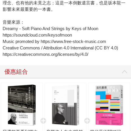
討厭觀光時發的脾氣、為了大地震受災區所做的努力……看
理念、也有他的未竟之志；這是一本倒數遺言書，也是坂本龍一
到這些片段許多都讓我忍不住說出：「啊，原來坂本龍一也
影響未來最重要的一本書。
會這樣啊」。 印象深刻的是，有幾次他和吉永小百合一起參
與活動，吉永小百合致力於廢除核能，有次邀請他一起到牛
音樂來源：
Dreamy - Soft Piano And Strings by Keys of Moon
津舉辦朗讀會，尊敬的吉永前輩提出邀請就像是尊貴的卑彌
https://soundcloud.com/keysofmoon
呼女王開口請託，坂本龍一當然二話不說的答應。還有一次
Music promoted by https://www.free-stock-music.com
是吉永和美智子皇后在一起的場合，皇后很親切的和他說
Creative Commons / Attribution 4.0 International (CC BY 4.0)
話，沒想到見過各種大場面的坂本龍一此時緊張又害怕的不
https://creativecommons.org/licenses/by/4.0/
敢直視皇后。但他看現場很多年輕音樂家都能正眼看皇后，
甚至聊天，此時他在心中開玩笑的大喊：「你們真是大不
優惠組合
敬」。還有一次是他在夏威夷療養時，這位使用替代療法的
醫生，除了將他全身塗滿綠色膏藥、像木乃伊一般包滿繃
帶，躺三十分鐘。據說此療法對於放射治療所累積的毒素具
有排毒效果，但要躺著完全不動躺三十分鐘，甚至要戴上耳
機聽他媽媽挑選的樂曲，還有媽媽唱的歌。「音樂人」坂本
龍一只好和醫生說：「我不喜歡聽音樂，耳機就別戴了。」
這些，都是坂本龍一真實的另一面。 《我還能再看到幾次滿
月？》有教授最真切的理念、也有他的未竟之志；這是一本