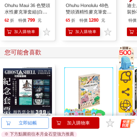
Ohuhu Maui 36 色雙頭
Ohuhu Honolulu 48色
迪士
水性麥克筆套組(白色
雙頭酒精性麥克筆套組
裝扮
包裝)
- 柔和色系(綠色調)
799
1280
62
折
特價
元
65
折
特價
元
特價
加入購物車
加入購物車
您可能會喜歡
攻殼機動隊(1995) 4K
Pokecology an
絕地
數位修復版紀念套票
Illustrated Guide to
Pokemon Ecology