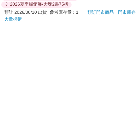
399
513
特價
元
9
折
特價
元
特價
(Pokemon Pikachu
Press)
加入購物車
加入購物車
訂購/退換貨須知
加入金石堂 LINE 官方帳號『完成綁定』，隨時掌握出貨動
態：
提醒您！！
金石堂及銀行均不會請您操作ATM! 如接獲電話要求您前往
ATM提款機，請不要聽從指示，以免受騙上當！
退換貨須知：
**提醒您，鑑賞期不等於試用期，退回商品須為全新狀態**
依據「消費者保護法」第19條及行政院消費者保護處公告之