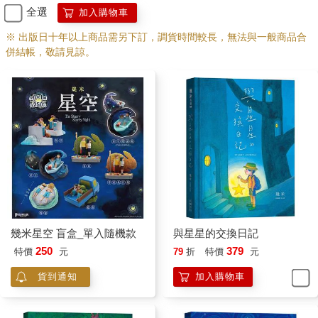
全選
加入購物車
※ 出版日十年以上商品需另下訂，調貨時間較長，無法與一般商品合
併結帳，敬請見諒。
幾米星空 盲盒_單入隨機款
與星星的交換日記
250
379
特價
元
79
折
特價
元
貨到通知
加入購物車