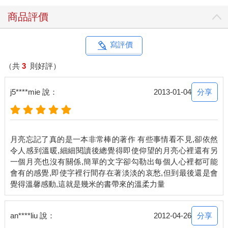
商品評價
寫評價
（共
3
則好評）
分享
j5****mie 說：
2013-01-04
月亮忘記了真的是一本非常棒的著作 有些事情看不見,卻依然
令人感到溫暖,細細閱讀後總覺得即使仰望的月亮心裡還有另
一個月亮也沒有關係,簡單的文字卻勾勒出每個人心裡都可能
會有的感覺,即使字裡行間存在著淡淡的哀愁,但到最後還是會
分享
an****liu 說：
2012-04-26