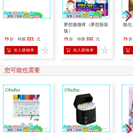
世界別為我擔心(平裝)
夢想微微疼（夢想新裝
餘生
版）
221
332
79
折
特價
元
79
折
特價
元
79
折
加入購物車
加入購物車
您可能也需要