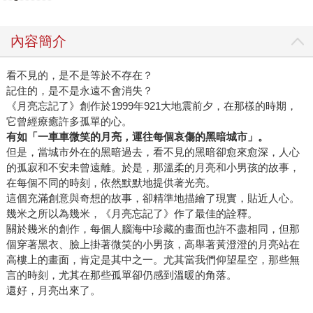
內容簡介
看不見的，是不是等於不存在？
記住的，是不是永遠不會消失？
《月亮忘記了》創作於1999年921大地震前夕，在那樣的時期，
它曾經療癒許多孤單的心。
有如「一車車微笑的月亮，運往每個哀傷的黑暗城市」。
但是，當城市外在的黑暗過去，看不見的黑暗卻愈來愈深，人心
的孤寂和不安未曾遠離。於是，那溫柔的月亮和小男孩的故事，
在每個不同的時刻，依然默默地提供著光亮。
這個充滿創意與奇想的故事，卻精準地描繪了現實，貼近人心。
幾米之所以為幾米，《月亮忘記了》作了最佳的詮釋。
關於幾米的創作，每個人腦海中珍藏的畫面也許不盡相同，但那
個穿著黑衣、臉上掛著微笑的小男孩，高舉著黃澄澄的月亮站在
高樓上的畫面，肯定是其中之一。尤其當我們仰望星空，那些無
言的時刻，尤其在那些孤單卻仍感到溫暖的角落。
還好，月亮出來了。