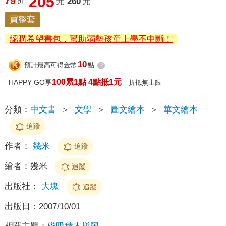
205
79
折
元
260
元
買整套
認購希望書包，幫助弱勢孩童上學不中斷！
10
預計最高可得金幣
點
?
100累1點 4點抵1元
HAPPY GO享
折抵無上限
分類：
中文書
＞
文學
＞
圖文繪本
＞
華文繪本
追蹤
作者：
幾米
追蹤
繪者：
幾米
追蹤
出版社：
大塊
追蹤
出版日：
2007/10/01