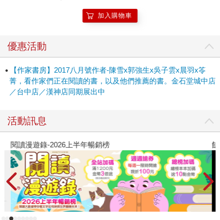
加入購物車
優惠活動
【作家書房】2017八月號作者-陳雪x郭強生x吳子雲x晨羽x笭
菁，看作家們正在閱讀的書，以及他們推薦的書。金石堂城中店
／台中店／漢神店同期展出中
活動訊息
閱讀漫遊錄-2026上半年暢銷榜
飢