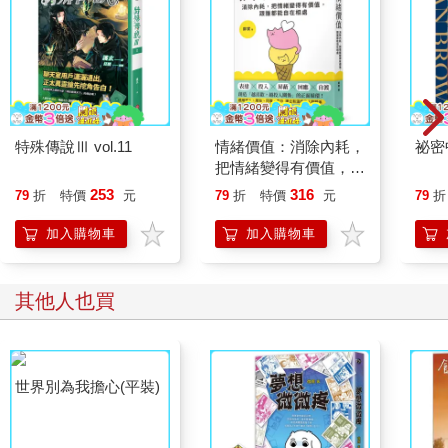
特殊傳說Ⅲ vol.11
情緒價值：消除內耗，
祕密
把情緒變得有價值，跟
誰都能自在相處
253
316
79
折
特價
元
79
折
特價
元
79
折
加入購物車
加入購物車
其他人也買