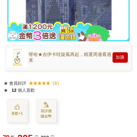
呀哈★吉伊卡哇旋風再起，精選周邊看過
加購
來
★
會員好評
★★★★★（3）
★
12
個人喜歡
寫評價
喜歡+1
賺金幣