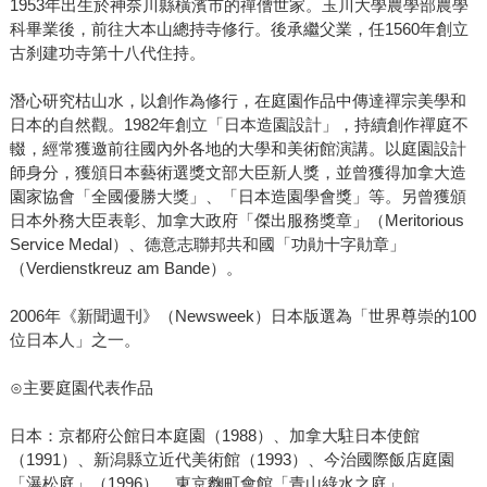
1953年出生於神奈川縣橫濱市的禪僧世家。玉川大學農學部農學
科畢業後，前往大本山總持寺修行。後承繼父業，任1560年創立
古刹建功寺第十八代住持。
潛心研究枯山水，以創作為修行，在庭園作品中傳達禪宗美學和
日本的自然觀。1982年創立「日本造園設計」，持續創作禪庭不
輟，經常獲邀前往國內外各地的大學和美術館演講。以庭園設計
師身分，獲頒日本藝術選獎文部大臣新人獎，並曾獲得加拿大造
園家協會「全國優勝大獎」、「日本造園學會獎」等。另曾獲頒
日本外務大臣表彰、加拿大政府「傑出服務獎章」（Meritorious
Service Medal）、德意志聯邦共和國「功勛十字勛章」
（Verdienstkreuz am Bande）。
2006年《新聞週刊》（Newsweek）日本版選為「世界尊崇的100
位日本人」之一。
⊙主要庭園代表作品
日本：京都府公館日本庭園（1988）、加拿大駐日本使館
（1991）、新潟縣立近代美術館（1993）、今治國際飯店庭園
「瀑松庭」（1996）、東京麴町會館「青山綠水之庭」