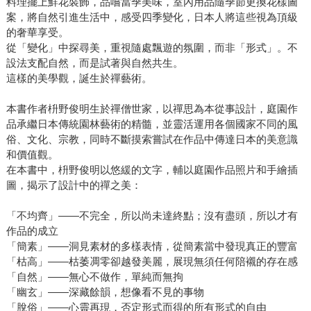
料理擺上鮮花裝飾，品嚐當季美味，室內用品隨季節更換花樣圖
案，將自然引進生活中，感受四季變化，日本人將這些視為頂級
的奢華享受。
從「變化」中探尋美，重視隨處飄遊的氛圍，而非「形式」。不
設法支配自然，而是試著與自然共生。
這樣的美學觀，誕生於禪藝術。
本書作者枡野俊明生於禪僧世家，以禪思為本從事設計，庭園作
品承繼日本傳統園林藝術的精髓，並靈活運用各個國家不同的風
俗、文化、宗教，同時不斷摸索嘗試在作品中傳達日本的美意識
和價值觀。
在本書中，枡野俊明以悠緩的文字，輔以庭園作品照片和手繪插
圖，揭示了設計中的禪之美：
「不均齊」――不完全，所以尚未達終點；沒有盡頭，所以才有
作品的成立
「簡素」――洞見素材的多樣表情，從簡素當中發現真正的豐富
「枯高」――枯萎凋零卻越發美麗，展現無須任何陪襯的存在感
「自然」――無心不做作，單純而無拘
「幽玄」――深藏餘韻，想像看不見的事物
「脫俗」――心靈再現，否定形式而得的所有形式的自由