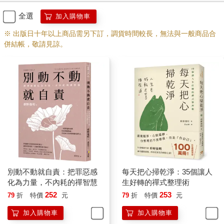
對於遠離都會、期待寧靜自然療癒的訪客，或許可以讓空間更溫
柔祥和，例如加入綠意，營造置身自然的氛圍，抒解心情。此
全選
加入購物車
外，讓空間更為寬闊，更能令心情悠閑溫和。
※ 出版日十年以上商品需另下訂，調貨時間較長，無法與一般商品合
重點在於希望讓什麼樣的人，體驗到什麼樣的心情。
併結帳，敬請見諒。
舉個例子，箱根有一間全新開幕的飯店，計畫在中庭打造一座庭
園。首先，我預想前來的訪客應該是住在東京和大東京地區的居
民。這些人的日常生活總是與時間賽跑，缺少與自然親近相處的
時間。因此，他們希望前來呼吸箱根的空氣，感受氛圍，享受解
放的感覺。這些就是訪客造訪這座空間時的內心狀況和心情。所
以，在庭園中展現都會風格的設計，或是運用現代的材料，其實
是換湯不換藥。這座庭園必須滿足人心，令人覺得值得一遊，然
後帶著滿心歡喜返回都市。
所以，我無不先用心地清楚思考造訪一座空間的訪客心態，推想
訪客對那座空間的期待，然後才會思考如何成功打造空間，營造
那樣的氛圍。
別動不動就自責：把罪惡感
每天把心掃乾淨：35個讓人
設計共生
化為力量，不內耗的禪智慧
生好轉的禪式整理術
252
253
79
折
特價
元
79
折
特價
元
無論哪種設計，最後都會成為自然，彷彿原本即是自然的一分
加入購物車
加入購物車
子，鋒芒絕不會蓋過自然。我總是無時或忘必須促進自然與人類