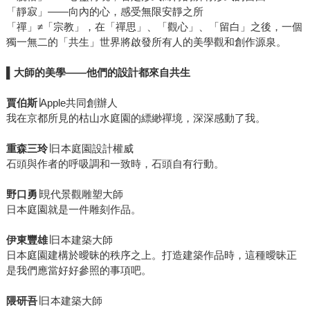
「靜寂」――向內的心，感受無限安靜之所
「禪」≠「宗教」，在「禪思」、「觀心」、「留白」之後，一個
獨一無二的「共生」世界將啟發所有人的美學觀和創作源泉。
▌
大師的美學――他們的設計都來自共生
賈伯斯
∣Apple共同創辦人
我在京都所見的枯山水庭園的縹緲禪境，深深感動了我。
重森三玲
∣日本庭園設計權威
石頭與作者的呼吸調和一致時，石頭自有行動。
野口勇
∣現代景觀雕塑大師
日本庭園就是一件雕刻作品。
伊東豐雄
∣日本建築大師
日本庭園建構於曖昧的秩序之上。打造建築作品時，這種曖昧正
是我們應當好好參照的事項吧。
隈研吾
∣日本建築大師