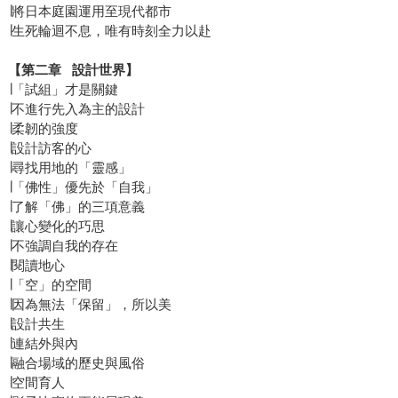
∣將日本庭園運用至現代都市
∣生死輪迴不息，唯有時刻全力以赴
【第二章 設計世界】
∣「試組」才是關鍵
∣不進行先入為主的設計
∣柔韌的強度
∣設計訪客的心
∣尋找用地的「靈感」
∣「佛性」優先於「自我」
∣了解「佛」的三項意義
∣讓心變化的巧思
∣不強調自我的存在
∣閱讀地心
∣「空」的空間
∣因為無法「保留」，所以美
∣設計共生
∣連結外與內
∣融合場域的歷史與風俗
∣空間育人