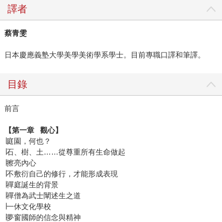
譯者
蔡青雯
日本慶應義塾大學美學美術學系學士。目前專職口譯和筆譯。
目錄
前言
【第一章 觀心】
∣庭園，何也？
∣石、樹、土……從尊重所有生命做起
∣擦亮內心
∣不敷衍自己的修行，才能形成表現
∣禪庭誕生的背景
∣禪僧為武士闡述生之道
∣一休文化學校
∣夢窗國師的信念與精神