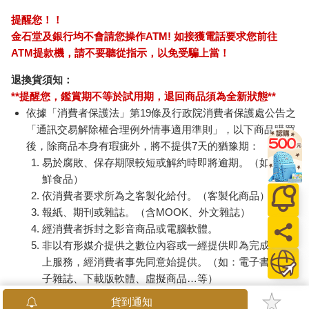
所以，沒有恆常，只有流逝，消失。
這就是「無常」。
提醒您！！
日本的觀念認為「不會駐留」才是美。事物變化才是美。所以，
金石堂及銀行均不會請您操作ATM! 如接獲電話要求您前往
設計「無常」是很重要的。
ATM提款機，請不要聽從指示，以免受騙上當！
在庭園中，正是運用植物來表現創造這種無常觀。日本是幸福的
國家，擁有四季分明的季節變化。而植物非常適合表現這種時間
退換貨須知：
的變化。
**提醒您，鑑賞期不等於試用期，退回商品須為全新狀態**
植物冬日枯萎，然後發芽，繼而逐漸長出嫩葉，再漸漸厚實。到
依據「消費者保護法」第19條及行政院消費者保護處公告之
了酷夏，葉色轉濃；入秋之後，渲染上秋色。觀察這些變化，能
「通訊交易解除權合理例外情事適用準則」，以下商品購買
夠了解自己生活在這些變化之中。
後，除商品本身有瑕疵外，將不提供7天的猶豫期：
繽紛絢爛盛開的櫻花，只能夠維持一星期。可是，為了在一個星
易於腐敗、保存期限較短或解約時即將逾期。（如：生
期內全力綻放，其他三百六十多天，約五十個星期的時間，都在
鮮食品）
準備著。正因為有這段漫長的準備期間，才有花朵盛開的一星
依消費者要求所為之客製化給付。（客製化商品）
期。感受這樣的變化，從心領悟「無常」，是我進行設計時注意
報紙、期刊或雜誌。（含MOOK、外文雜誌）
的重點。
經消費者拆封之影音商品或電腦軟體。
「幽玄」，想像看不見的事物
非以有形媒介提供之數位內容或一經提供即為完成之線
上服務，經消費者事先同意始提供。（如：電子書、電
子雜誌、下載版軟體、虛擬商品…等）
「幽玄」就是「深藏內部的餘韻」。
已拆封之個人衛生用品。（如：內衣褲、刮鬍刀、除毛
貨到通知
這是潛藏著提供無限想像的含蓄，或說想像看不見的事物。