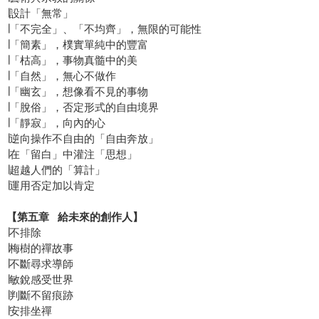
∣設計「無常」
∣「不完全」、「不均齊」，無限的可能性
∣「簡素」，樸實單純中的豐富
∣「枯高」，事物真髓中的美
∣「自然」，無心不做作
∣「幽玄」，想像看不見的事物
∣「脫俗」，否定形式的自由境界
∣「靜寂」，向內的心
∣逆向操作不自由的「自由奔放」
∣在「留白」中灌注「思想」
∣超越人們的「算計」
∣運用否定加以肯定
【第五章 給未來的創作人】
∣不排除
∣梅樹的禪故事
∣不斷尋求導師
∣敏銳感受世界
∣判斷不留痕跡
∣安排坐禪