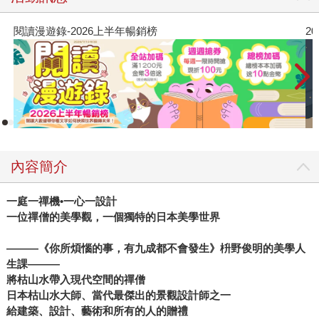
閱讀漫遊錄-2026上半年暢銷榜
2
內容簡介
一庭一禪機•一心一設計
一位禪僧的美學觀，一個獨特的日本美學世界
―――《你所煩惱的事，有九成都不會發生》枡野俊明的美學人
生課―――
將枯山水帶入現代空間的禪僧
日本枯山水大師、當代最傑出的景觀設計師之一
給建築、設計、藝術和所有的人的贈禮