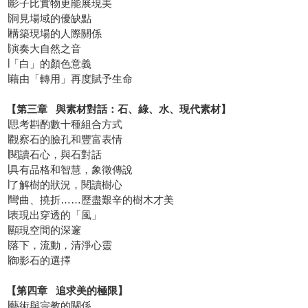
∣影子比實物更能展現美
∣洞見場域的優缺點
∣構築現場的人際關係
∣演奏大自然之音
∣「白」的顏色意義
∣藉由「轉用」再度賦予生命
【第三章 與素材對話：石、綠、水、現代素材】
∣思考斟酌數十種組合方式
∣觀察石的臉孔和豐富表情
∣閱讀石心，與石對話
∣具有品格和智慧，象徵傳說
∣了解樹的狀況，閱讀樹心
∣彎曲、撓折……歷盡艱辛的樹木才美
∣表現出穿透的「風」
∣顯現空間的深邃
∣落下，流動，清淨心靈
∣御影石的選擇
【第四章 追求美的極限】
∣藝術與宗教的關係