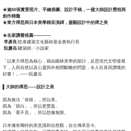
★逾60張實景照片、手繪插圖、設計手稿，一窺大師設計歷程與
創作精髓
★東方禪思與日本美學精采演繹，盡顯設計中的禪之美
★名家讚譽推薦――――
李彥良
∣忠泰建築文化藝術基金會執行長
阮慶岳
∣建築師╱小說家
「以東方禪思為核心，藉由園林美學的探討，反思現代文明發展
下，人與自然以及心靈與外相間斷離的問題，令人欣喜與讚嘆的
好書！」――阮慶岳
▌
大師的禪思――設計之美
因為無法「保留」，所以美。
因為「留白」，所以更豐盈。
因為「看不見」，所以想像無限。
日本擁有獨特的美意識和自然觀，自古傳承至今。