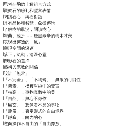
∣思考斟酌數十種組合方式
∣觀察石的臉孔和豐富表情
∣閱讀石心，與石對話
∣具有品格和智慧，象徵傳說
∣了解樹的狀況，閱讀樹心
∣彎曲、撓折……歷盡艱辛的樹木才美
∣表現出穿透的「風」
∣顯現空間的深邃
∣落下，流動，清淨心靈
∣御影石的選擇
∣藝術與宗教的關係
∣設計「無常」
∣「不完全」、「不均齊」，無限的可能性
∣「簡素」，樸實單純中的豐富
∣「枯高」，事物真髓中的美
∣「自然」，無心不做作
∣「幽玄」，想像看不見的事物
∣「脫俗」，否定形式的自由境界
∣「靜寂」，向內的心
∣逆向操作不自由的「自由奔放」