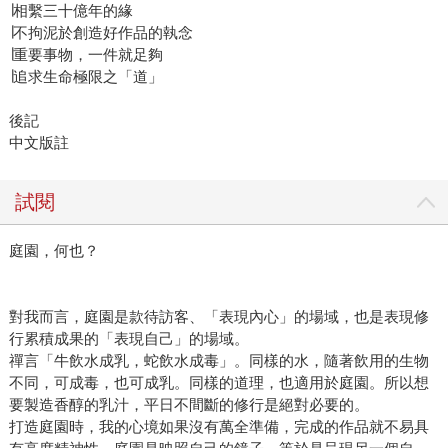
∣相繫三十億年的緣
∣不拘泥於創造好作品的執念
∣重要事物，一件就足夠
∣追求生命極限之「道」
後記
中文版註
試閱
庭園，何也？
對我而言，庭園是款待訪客、「表現內心」的場域，也是表現修
行累積成果的「表現自己」的場域。
禪言「牛飲水成乳，蛇飲水成毒」。同樣的水，隨著飲用的生物
不同，可成毒，也可成乳。同樣的道理，也適用於庭園。所以想
要製造香醇的乳汁，平日不間斷的修行是絕對必要的。
打造庭園時，我的心境如果沒有萬全準備，完成的作品就不易具