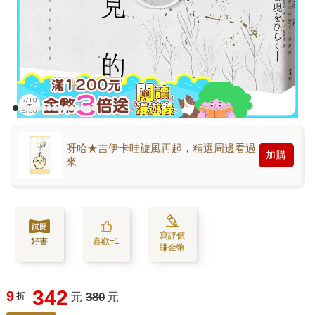
呀哈★吉伊卡哇旋風再起，精選周邊看過
加購
來
寫評價
好書
喜歡+1
賺金幣
342
9
折
元
380
元