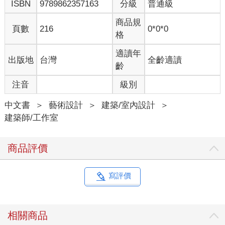
ISBN
9789862357163
分級
普通級
視，不捨離開；我希望自己打造的庭園空間，能夠協助人們重新
檢視自己的生活方式，實際感受活在當下的美好。我鞭策自己努
商品規
頁數
216
0*0*0
力精進，期許自己打造的庭園成為代表日本的空間造形藝術。
格
設計訪客的心
適讀年
出版地
台灣
全齡適讀
齡
注音
級別
設計庭園時，有三大考量：
「空間的使用（造訪）狀況是哪種？」
中文書
＞
藝術設計
＞
建築/室內設計
＞
「誰在使用（造訪）？」
建築師/工作室
「使用這座空間的人是以哪種心情造訪？」
這三大考量是為了更透徹了解訪客的內心狀態。
只要能夠沉靜心情，讓人只想靜靜地欣賞，進而反觀內心，尋找
商品評價
自我，這樣的空間，即使是座硬邦邦的空間也無妨。例如京都龍
安寺，是以石、石、石打造出靜謐的空間，得以集中精神。這是
一種令人不由腰桿挺直、正襟危坐的空間，而不是讓人忘情哼唱
寫評價
的空間。
所謂石庭，是展現創作者本身；簡言之，石庭是百分之百展現創
作者內心的空間。然後，訪客將在這座空間中重新審視什麼是真
相關商品
正的自己。