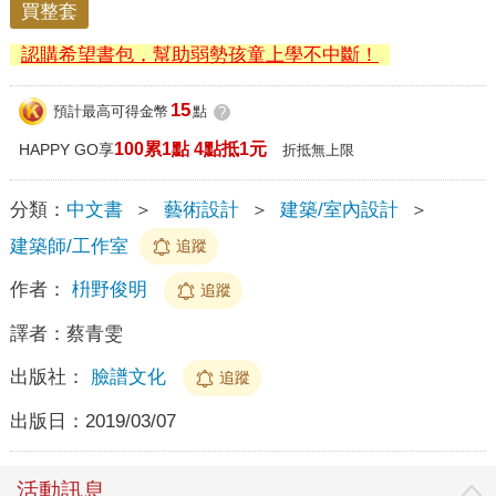
買整套
認購希望書包，幫助弱勢孩童上學不中斷！
15
預計最高可得金幣
點
?
100累1點 4點抵1元
HAPPY GO享
折抵無上限
分類：
中文書
＞
藝術設計
＞
建築/室內設計
＞
建築師/工作室
追蹤
作者：
枡野俊明
追蹤
譯者：
蔡青雯
出版社：
臉譜文化
追蹤
出版日：
2019/03/07
活動訊息