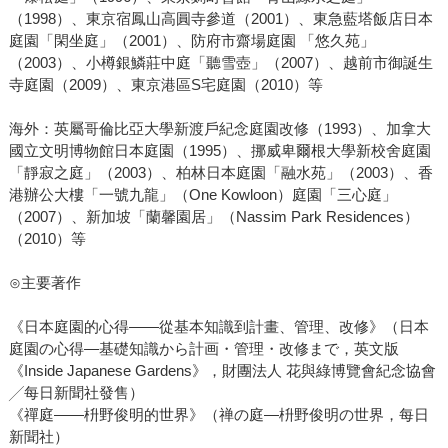
（1998）、東京宿鳳山高圓寺參道（2001）、東急藍塔飯店日本
庭園「閑坐庭」（2001）、防府市齋場庭園 「悠久苑」
（2003）、小樽銀鱗莊中庭「聽雪壺」（2007）、越前市御誕生
寺庭園（2009）、東京港區S宅庭園（2010）等
海外：英屬哥倫比亞大學新渡戶紀念庭園改修（1993）、加拿大
國立文明博物館日本庭園（1995）、挪威卑爾根大學新校舍庭園
「靜寂之庭」（2003）、柏林日本庭園「融水苑」（2003）、香
港辦公大樓「一號九龍」（One Kowloon）庭園「三心庭」
（2007）、新加坡「蘭馨園居」（Nassim Park Residences）
（2010）等
⊙主要著作
《日本庭園的心得――從基本知識到計畫、管理、改修》（日本
庭園の心得―基礎知識から計画・管理・改修まで，英文版
《Inside Japanese Gardens》，財團法人 花與綠博覽會紀念協會
╱每日新聞社發售）
《禪庭――枡野俊明的世界》（禅の庭―枡野俊明の世界，每日
新聞社）