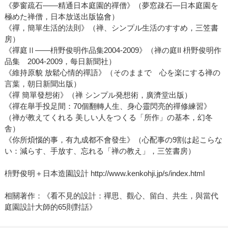
《夢窗疏石――精通日本庭園的禪僧》（夢窓疎石―日本庭園を
極めた禅僧，日本放送出版協會）
《禪，簡單生活的法則》（禅、シンプル生活のすすめ，三笠書
房）
《禪庭Ⅱ――枡野俊明作品集2004-2009》（禅の庭II 枡野俊明作
品集 2004-2009，每日新聞社）
《維持原貌 放鬆心情的禪語》（そのままで 心を楽にする禅の
言葉，朝日新聞出版）
《禪 簡單發想術》（禅 シンプル発想術，廣濟堂出版）
《禪在舉手投足間：70個翻轉人生、身心靈閃亮的禪修練習》
（禅が教えてくれる 美しい人をつくる「所作」の基本，幻冬
舎）
《你所煩惱的事，有九成都不會發生》（心配事の9割は起こらな
い：減らす、手放す、忘れる「禅の教え」，三笠書房）
枡野俊明＋日本造園設計 http://www.kenkohji.jp/s/index.html
相關著作：《看不見的設計：禪思、觀心、留白、共生，與當代
庭園設計大師的65則對話》