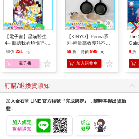
舉例來說，德國柏林的「融水苑」水流設計，是象徵德國的歷
史。在那部歷史中，既有遭遇諸多磨難試煉的停滯時期，也有令
人瞠目結舌、驚異不已的突飛猛進時期。我將這部過往的歷史，
以水流的型態來象徵化。
我希望藉由流水聲和庭園，淨化訪客的心靈，所以沿著庭園路徑
【電子書】星喵醫生
【KINYO】Penna系
The 
設計瀑布和水流。
4─ 聽聽我的煩惱吧-假
列-輕量高效導熱不沾
Gala
此外，在瀑布前方，我設置了供遊園訪客聆聽水聲、歇腳休憩的
期挑戰
平煎鍋30cm
Peac
地方，還能同時一覽開闊的庭園景色。
231
999
特價
元
56
折
特價
元
9
折
Surpri
Mari
電子書
加入購物車
設計「無常」
Stor
訂購/退換貨須知
鳥兒的啼聲，分分秒秒不同。
啼鳴的瞬間時刻，能夠提振人心，感動人心。
那麼，這個瞬間為什麼如此重要呢？
加入金石堂 LINE 官方帳號『完成綁定』，隨時掌握出貨動
因為，下一時刻的鳥啼，已非同一地、同一瞬間、同一鳥兒、同
態：
一啼聲了。
日本茶道所闡述的一期一會，一生只一次相遇，意味著即使在相
同場所，邀請相同賓客，獻上相同的款待，相同的時間也早已流
逝不復返了。