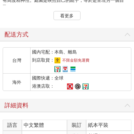
有高度精神性。庭園是映照自己的鏡子，等於是呈現另一個自
己。
進行曹洞宗大本山總持寺的雲水禪修時，我體驗到的嚴酷，在最
看更多
初數週間，能令七四人中，有一四人落荒而逃。即使如此，我仍
持續修行，挑戰肉體與精神的極限，尋找自我，正視「本我」；
然而，對我而言，最能體現反映出自己人生的是庭園，得以測試
配送方式
自己能力的就是庭園創作。
在有限的用地上，我投注全副心力，設法呈現日本自古傳承的
國內宅配：本島、離島
「空寂」、「閑寂」、「幽玄」等氛圍與禪的精神。
在歐美，著重於完美保持「形」（かたち）。歐洲的庭園是左右
到店取貨：
台灣
不限金額免運費
對稱。由於歐洲是石的文化，建物都是石造，多為兩層、三層樓
建築，庭園的設計著重於從高樓層俯視時能夠漂亮有形。
國際快遞：全球
日本庭園的情況相反。園內飄盪的氛圍更重於「形」，而且重視
海外
精神性，著重將精神性投射於空間當中。日本庭園首重留意現場
港澳店取：
的素材，以及建物與庭園之間的關係，然後再設法均衡調配布
置，以便呈現僅能在那座空間中體驗到的自然。日本是木的文
詳細資料
化，建物是木造。
能否創造寧靜安定的心靈，以及置身大自然之中的至福感，打造
觸動訪客內心深處的庭園，取決於自己是否具備能力，足以打造
語言
中文繁體
裝訂
紙本平裝
深入人心的庭園。
我希望訪客來到我打造的庭園時，會想要靜靜地、久久地佇立凝