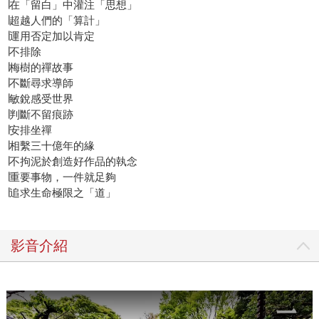
∣在「留白」中灌注「思想」
∣超越人們的「算計」
∣運用否定加以肯定
∣不排除
∣梅樹的禪故事
∣不斷尋求導師
∣敏銳感受世界
∣判斷不留痕跡
∣安排坐禪
∣相繫三十億年的緣
∣不拘泥於創造好作品的執念
∣重要事物，一件就足夠
∣追求生命極限之「道」
影音介紹