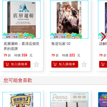
這棵樹橫向伸展，若以人工栽培的觀點，根本就是直接打入冷
宮。可是，這棵樹在池塘水面上悠悠伸出，凸顯了其最大的特
徵。
落下，流動，清淨心靈
庭園積水倒映景色，為空間增添清爽宜人的空氣感。而水還能拓
底層邏輯：看清這個世
叛逆玩家 02
請解
展了空間的開闊感。
界的底牌
水由上而下順勢流動的「聲音」，能夠清淨人的心情。
316
221
79
折
特價
元
79
折
特價
元
79
折
水直落而下的方式，有傾流向下的「一洩千里式」，或是迂迴順
勢的「導流式」，或是分支細流的「涓涓絲流」等，形形色色。
加入購物車
加入購物車
不同的水流方式，深深影響景色的氛圍。
水會「流動」。就像自然一樣，庭園中有湍流，也或有潺溪。水
流方式與寬幅、流動速度、水量有相對關係，所以我在設計時會
您可能會喜歡
仔細計算思考。當然，周圍的水岸及水淵的設置方式也隨之不
同。
水流湍急之處，衝激石頭，流向改變。如果是泥土的話，就會被
水削蝕而流失。若是似有若無的涓涓細流，可以採用土堆堤防。
我會根據這些效果，仔細計算，進行設計。