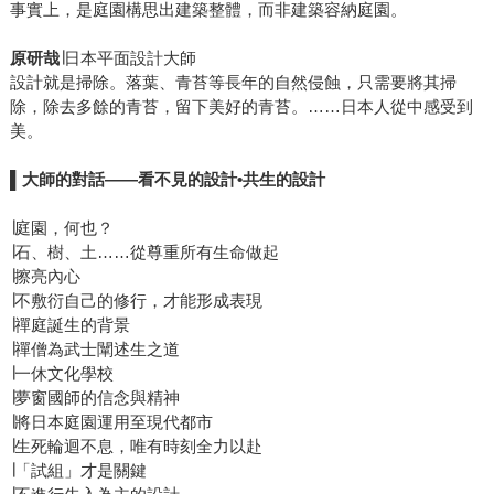
事實上，是庭園構思出建築整體，而非建築容納庭園。
原研哉
∣日本平面設計大師
設計就是掃除。落葉、青苔等長年的自然侵蝕，只需要將其掃
除，除去多餘的青苔，留下美好的青苔。……日本人從中感受到
美。
▌
大師的對話――看不見的設計•共生的設計
∣庭園，何也？
∣石、樹、土……從尊重所有生命做起
∣擦亮內心
∣不敷衍自己的修行，才能形成表現
∣禪庭誕生的背景
∣禪僧為武士闡述生之道
∣一休文化學校
∣夢窗國師的信念與精神
∣將日本庭園運用至現代都市
∣生死輪迴不息，唯有時刻全力以赴
∣「試組」才是關鍵