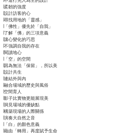
∣不進行先入為主的設計
∣柔韌的強度
∣設計訪客的心
∣尋找用地的「靈感」
∣「佛性」優先於「自我」
∣了解「佛」的三項意義
∣讓心變化的巧思
∣不強調自我的存在
∣閱讀地心
∣「空」的空間
∣因為無法「保留」，所以美
∣設計共生
∣連結外與內
∣融合場域的歷史與風俗
∣空間育人
∣影子比實物更能展現美
∣洞見場域的優缺點
∣構築現場的人際關係
∣演奏大自然之音
∣「白」的顏色意義
∣藉由「轉用」再度賦予生命