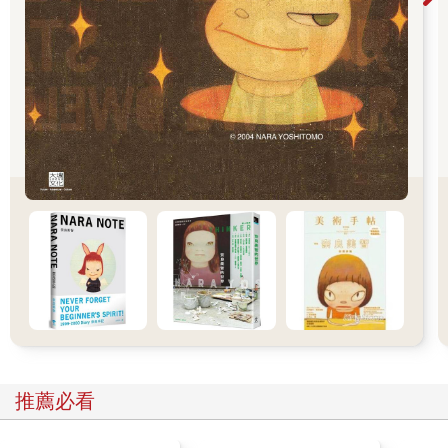
和尋找石頭一樣，我也會上山找尋樹木。不過，山裡樹木的樹根
並非隨時可移植，所以無法立刻使用。
有些農地種植了許多從山上搬運下山的樹木。這些樹木不是從樹
苗開始種植，而是在山上尋得耐人尋味的樹木，慢慢搬運下山，
種植在農地上，才能夠移植。我主要都是從這些樹木當中進行挑
選。
雖然我也會選擇人工栽培的樹木，但自然生長的樹木，美感畢竟
全然不同。
人工栽培的樹木，為了能夠儘快換得現金，施灑大量肥料，只希
望長得快，長得粗，長得高。重點是，這樣的樹木根本營養過
剩，而且生長過於平順。
這樣的樹，顯得乏味無趣。
然而，自然生長的山林樹木，必須避開周圍的林木，從縫隙間探
尋吸收陽光，艱辛地自力生存。雖然成長緩慢，但藉由這份辛勞
才能成大器。
刻苦成長的樹木姿態，俊美壯麗。
所以，我盡可能使用自然生長的樹木。不過，這種樹木的風格特
殊，在庭園中不容易配置。樹木會選擇使用之人。技巧不純熟的
推薦必看
人掌控不易，不過只要透徹了解樹木的特殊習性，就能夠安置在
庭園中最適當的地點。
例如次頁的紅葉楓樹，就是自然生長的樹木。由於生長在崖邊，