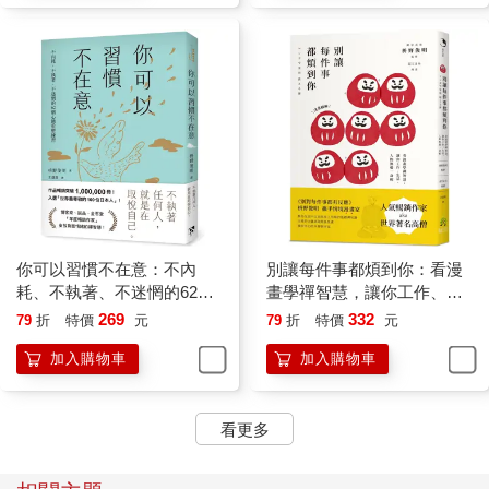
的和平共處，使兩者相互對等。這是日本建築，以及日本庭園空
間與自然的存在之道。
現在常言「與自然共生」，「共生」其實是佛教用語，意為「自
然與人類地位平等，相互合作，相互創造互生的環境，並共同守
護環境」。
由此，日本的觀念是自然與人類地位平等，無尊卑之分。因此，
庭園與建物在設計上也無主從關係，必須對等打造人類所在之
處，以及自然所在之處。庭園象徵著自然。
日本的這種觀點來自佛教，而歐洲的觀點基本上源自基督教。
在歐洲，人與自然有階層之別。
基督教觀點中，最上位是神，其次是神創造的人類，然後才是支
你可以習慣不在意：不內
別讓每件事都煩到你：看漫
持人類的自然。因為自然支持著人類，所以人類認為可以依據自
耗、不執著、不迷惘的62個
畫學禪智慧，讓你工作、生
己的需求，任意改變自然。這個觀點在根本上與日本大異其趣。
心態重整練習
活、人際無憂一身輕
269
332
79
折
特價
元
79
折
特價
元
於是，人類與自然之間，必然產生主從關係。森林可以隨著人類
的需求砍伐，改製成人工物品。這些行為當中全無襯托導引出自
加入購物車
加入購物車
然的優點的想法。
透過歐洲與日本的農業發展方式，即可了解兩者的不同。歐洲是
看更多
大規模農業，大面積翻土，砌建擋土牆，驅動機器耕出廣大麥
田。因此，歐洲的土木技術十分發達。
另一方面，日本的觀念認為，如此對待自然是一種冒犯。所以，