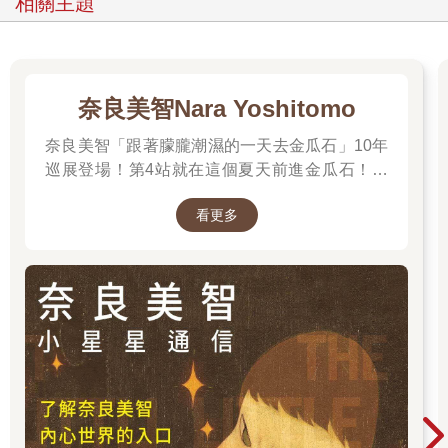
相關主題
盡量保留原始地形，慢慢改造成為稻田或農地。
為了打造與人類共存的農田，因而誕生了梯田。
這種對待自然的根本觀念差異，也影響到日後對都市造成的災
害。
舉例來說，日本的梯田遭逢豪雨時會四處滲水，造成許多地方有
奈良美智Nara Yoshitomo
部分毀損。可是，那絕非一切俱毀或大規模的損壞，只需稍事修
理就能恢復原狀。
奈良美智「跟著朦朧潮濕的一天去金瓜石」10年
然而，歐洲遇到豪雨時，保護農地的擋土牆會支撐到最後，等到
巡展登場！第4站就在這個夏天前進金瓜石！展
再也撐不住了，就兵敗如山倒般一一倒塌，造成極大規模的災
期2025.6.28 – 2025.9.28，前往看展前先來回顧
害。這項道理也適用於建築、都市和庭園。
看更多
他的作品吧～
以人類的技術或力量來征服自然，設法令自然臣服的設計，即使
能夠感動人心，想必也不長久。
人類必須與自然和平共處，強行改變自然只會後患無窮，從這種
觀點誕生的日本農業，以及這種精神，承繼到建築和庭園。未
來，世界想必會開始追求這種想法。
彎曲、撓折……歷盡艱辛的樹木才美
樹木分為人工栽培與自然生長兩種。