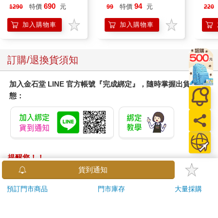
肩/手肘通用) 無線充電
690
94
特價
元
特價
元
1290
99
220
加熱護膝 智能震動護
膝熱敷 【單入組】
加入購物車
加入購物車
訂購/退換貨須知
加入金石堂 LINE 官方帳號『完成綁定』，隨時掌握出貨動
態：
提醒您！！
金石堂及銀行均不會請您操作ATM! 如接獲電話要求您前往
貨到通知
ATM提款機，請不要聽從指示，以免受騙上當！
預訂門市商品
門市庫存
大量採購
退換貨須知：
**提醒您，鑑賞期不等於試用期，退回商品須為全新狀態**