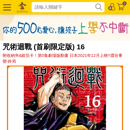
0
咒術迴戰 (首刷限定版) 16
附收納夾&銀箔卡！第0集劇場版動畫 日本2021年12月上映!!澀谷事
變‧終局