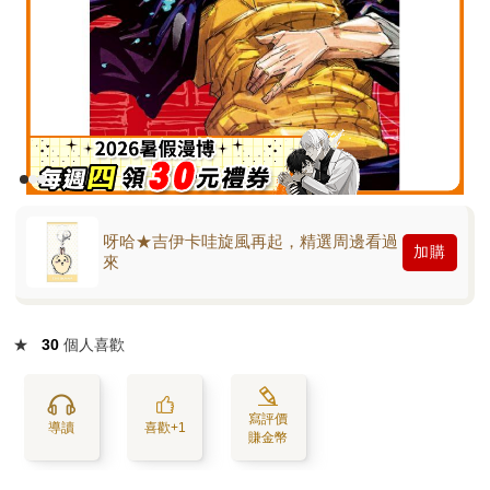
呀哈★吉伊卡哇旋風再起，精選周邊看過
加購
來
★
30
個人喜歡
寫評價
導讀
喜歡+1
賺金幣