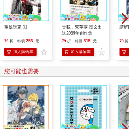
叛逆玩家 01
廿載．繁華夢 護玄出
請解
道20週年創作集
253
315
79
折
特價
元
79
折
特價
元
79
折
加入購物車
加入購物車
您可能也需要