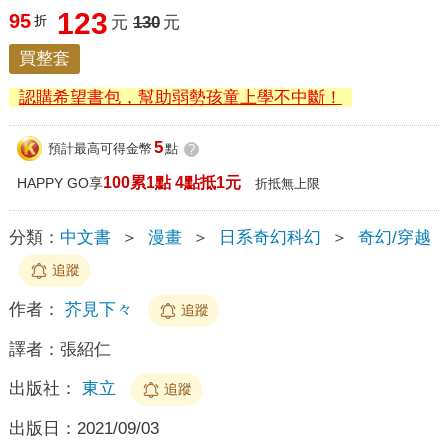
123
95
折
元
130
元
買整套
認購希望書包，幫助弱勢孩童上學不中斷！
5
預計最高可得金幣
點
?
100累1點 4點抵1元
HAPPY GO享
折抵無上限
分類：
中文書
＞
漫畫
＞
日系奇幻科幻
＞
奇幻/穿越
追蹤
作者：
芥見下々
追蹤
譯者：
張紹仁
出版社：
東立
追蹤
出版日：
2021/09/03