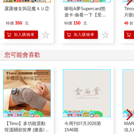
露露修女與惡魔ＡＵ②
哆啦A夢Supercard悠
Ti
遊卡-偷看一下【受託
片眼
代銷】
350
150
特價
元
特價
元
48
折
加入購物車
加入購物車
您可能會喜歡
【Timo】多功能震動
今周刊07月2026第
MAR
恆溫關節按摩 (膝蓋/
1546期
佳人0