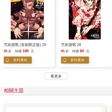
咒術迴戰 (首刷限定版) 29
咒術迴戰 28
199
94
95
折
特價
元
85
折
特價
元
貨到通知
貨到通知
看更多
相關主題