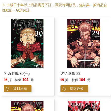
※ 出版日十年以上商品需另下訂，調貨時間較長，無法與一般商品合
併結帳，敬請見諒。
咒術迴戰 30(完)
咒術迴戰 29
104
104
95
折
特價
元
95
折
特價
元
貨到通知
貨到通知