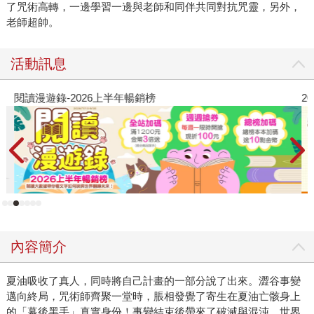
了咒術高轉，一邊學習一邊與老師和同伴共同對抗咒靈，另外，
老師超帥。
活動訊息
閱讀漫遊錄-2026上半年暢銷榜
2
內容簡介
夏油吸收了真人，同時將自己計畫的一部分說了出來。澀谷事變
邁向終局，咒術師齊聚一堂時，脹相發覺了寄生在夏油亡骸身上
的「幕後黑手」真實身份！事變結束後帶來了破滅與混沌，世界