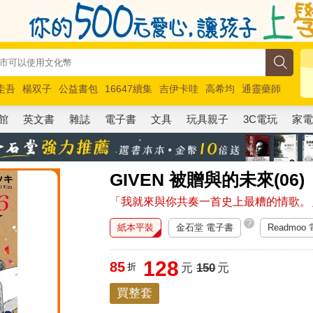
圭吾
楊双子
公益書包
16647續集
吉伊卡哇
高希均
通靈藥師
路邊攤新作
馬斯克
玩具總動員5
超慢跑
館
英文書
雜誌
電子書
文具
玩具親子
3C電玩
家
GIVEN 被贈與的未來(06)
「我就來與你共奏一首史上最糟的情歌。
?
紙本平裝
金石堂 電子書
Readmoo
128
85
折
元
150
元
買整套