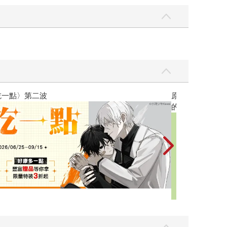
黃色書刊回來了