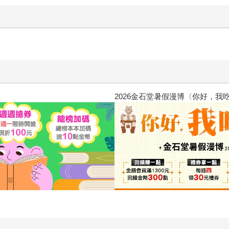
惱，不知不覺間她竟成為我最親近
攻殼機動隊 (1995) 4K數位修復版