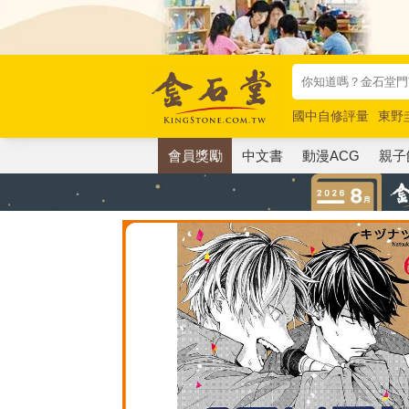
國中自修評量
東野
唯紅花綻放
奧德賽
會員獎勵
中文書
動漫ACG
親子