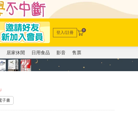
0
登入/註冊
電
居家休閒
日用食品
影音
售票
」
 電子書