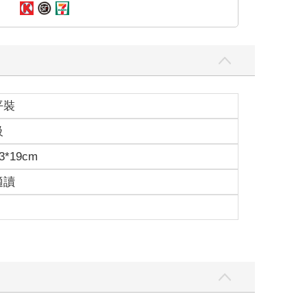
平裝
級
3*19cm
適讀