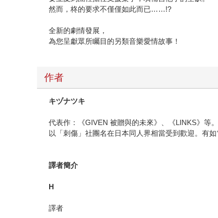
然而，柊的要求不僅僅如此而已……!?
全新的劇情發展，
為您呈獻眾所矚目的另類音樂愛情故事！
作者
キヅナツキ
代表作：《GIVEN 被贈與的未來》、《LINKS》等
以「刺傷」社團名在日本同人界相當受到歡迎。有如
譯者簡介
H
譯者