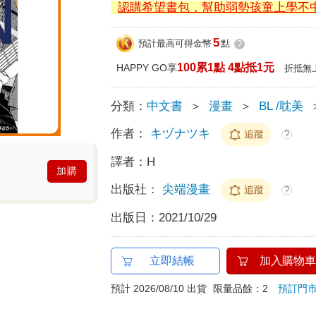
認購希望書包，幫助弱勢孩童上學不
5
預計最高可得金幣
點
?
100累1點 4點抵1元
HAPPY GO享
折抵無
分類：
中文書
＞
漫畫
＞
BL /耽美
作者：
キヅナツキ
追蹤
?
譯者：
H
加購
出版社：
尖端漫畫
追蹤
?
出版日：
2021/10/29
立即結帳
加入購物車
預計 2026/08/10 出貨
限量品餘：2
預訂門