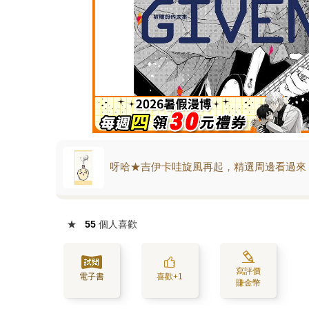
呀哈★吉伊卡哇旋風再起，精選周邊看過來
★
55
個人喜歡
寫評價
電子書
喜歡+1
賺金幣