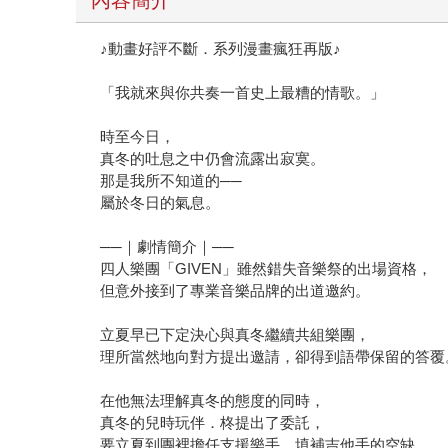
內容簡介
♪動畫好評不斷．系列漫畫瘋狂再版♪
「我就來與你共奏一首史上最糟的情歌。」
時至今日，
真冬的吐息之中仍會流露出寂寞。
那是我所不知道的──
屬於冬日的氣息。
──｜劇情簡介｜──
四人樂團「GIVEN」雖然錯失音樂祭的出場資格，
但意外接到了專業音樂品牌的出道邀約。
立夏早已下定決心與真冬繼續共組樂團，
理所當然地向對方提出邀請，卻得到語帶保留的答覆
在他無法理解真冬的態度的同時，
真冬的兒時玩伴．柊提出了委託，
要立夏到團裡擔任支援樂手，填補吉他手的空缺。