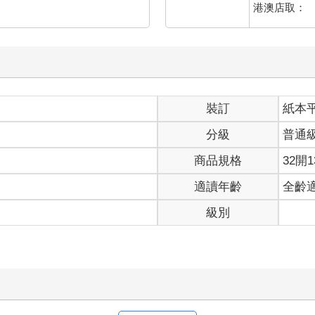
港澳店取：
裝訂
紙本
分級
普通
商品規格
32開1
適讀年齡
全齡
級別