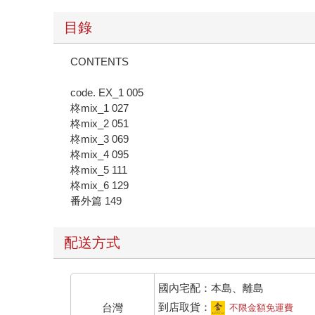
目錄
CONTENTS
code. EX_1 005
柊mix_1 027
柊mix_2 051
柊mix_3 069
柊mix_4 095
柊mix_5 111
柊mix_6 129
番外篇 149
配送方式
國內宅配：本島、離島
到店取貨：
台灣
不限金額免運費