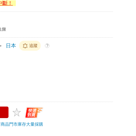
中斷！
上限
＞
日本
追蹤
?
市商品
門市庫存
大量採購