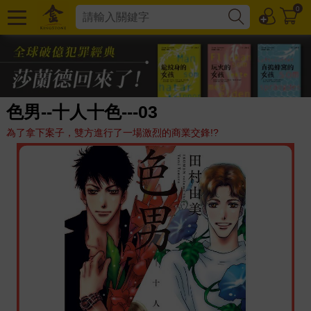
0
色男--十人十色---03
為了拿下案子，雙方進行了一場激烈的商業交鋒!?