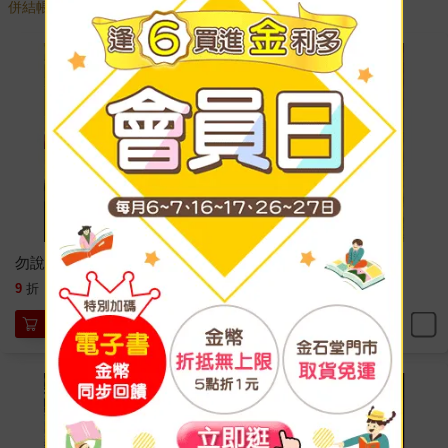
併結帳，敬請見諒。
勿說是推理(13)
勿說是推理(12)
108
94
9
折
特價
元
9
折
特價
元
加入購物車
加入購物車