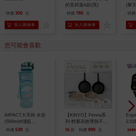
的芙莉蓮A款(芙)
(黎天
300
780
特價
元
特價
元
特價
加入購物車
加入購物車
您可能會喜歡
IMPACT大耳狗 水壺
【KINYO】Penna系
Ergot
(500ml)#淺藍
列-輕量高效導熱不沾
2.
IMCMB01LB
平煎鍋30cm
539
999
特價
元
56
折
特價
元
1590