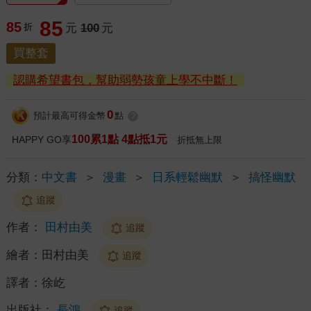
85
85
折
元
100
元
買整套
認購希望書包，幫助弱勢孩童上學不中斷！
0
預計最高可得金幣
點
?
100累1點 4點抵1元
HAPPY GO享
折抵無上限
分類：
中文書
＞
漫畫
＞
日系輕鬆幽默
＞
搞怪幽默
追蹤
作者：
田村由美
追蹤
繪者：
田村由美
追蹤
譯者：
徐屹
出版社：
長鴻
追蹤