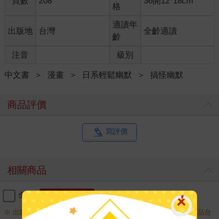
頁數
208
36開12*18cm
格
適讀年
出版地
台灣
全齡適讀
齡
注音
級別
中文書
＞
漫畫
＞
日系輕鬆幽默
＞
搞怪幽默
商品評價
寫評價
相關商品
全選
加入購物車
※ 出版日十年以上商品需另下訂，調貨時間較長，無法與一般商品合