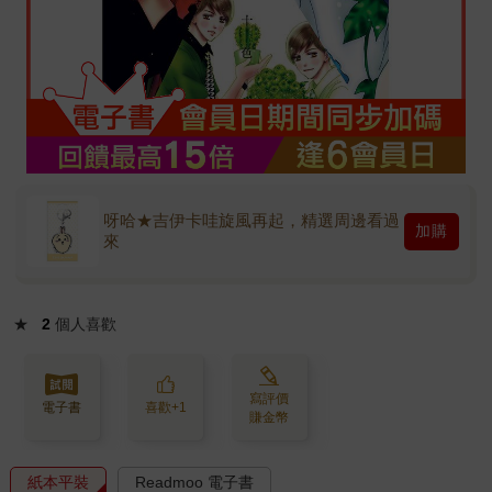
呀哈★吉伊卡哇旋風再起，精選周邊看過
加購
來
★
2
個人喜歡
寫評價
電子書
喜歡+1
賺金幣
紙本平裝
Readmoo 電子書