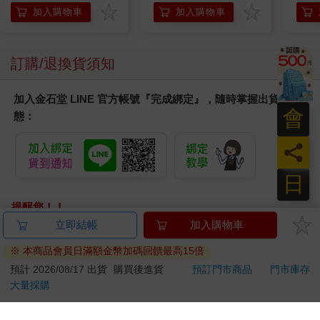
加入購物車
加入購物車
訂購/退換貨須知
加入金石堂 LINE 官方帳號『完成綁定』，隨時掌握出貨動
會
態：
員
日
提醒您！！
金石堂及銀行均不會請您操作ATM! 如接獲電話要求您前往
立即結帳
加入購物車
ATM提款機，請不要聽從指示，以免受騙上當！
※ 本商品會員日滿額金幣加碼回饋最高15倍
退換貨須知：
預計 2026/08/17 出貨
購買後進貨
預訂門市商品
門市庫存
大量採購
**提醒您，鑑賞期不等於試用期，退回商品須為全新狀態**
依據「消費者保護法」第19條及行政院消費者保護處公告之