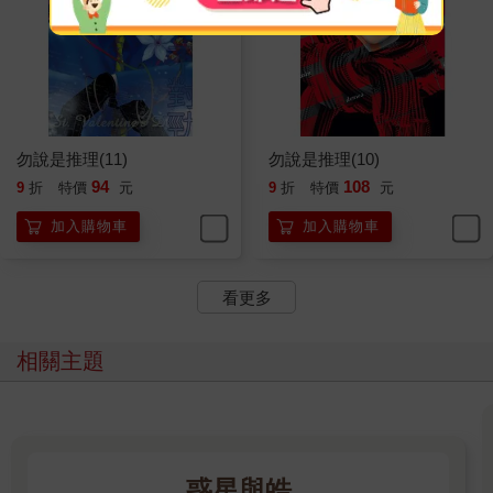
勿說是推理(11)
勿說是推理(10)
94
108
9
折
特價
元
9
折
特價
元
加入購物車
加入購物車
看更多
相關主題
惑星與皓