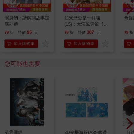
演員們：請解開故事謎
如果歷史是一群喵
為怪
底外傳
(15)：大清風雲篇【萌
貓漫畫學歷史】
95
387
79
折
特價
元
79
折
特價
元
79
折
加入購物車
加入購物車
您可能也需要
流雲圖經
3D光柵海報(A3)-葬送
《代