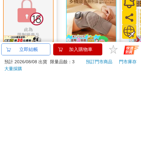
如夢似幻的愛情體驗
【Timo】多功能震動
KTN
立即結帳
加入購物車
恆溫關節按摩 (膝蓋/
媒體
預計 2026/08/08 出貨
限量品餘：3
預訂門市商品
門市庫存
肩/手肘通用) 無線充電
350
690
特價
元
特價
元
1290
649
加熱護膝 智能震動護
大量採購
膝熱敷 【單入組】
預購限定
加入購物車
訂購/退換貨須知
加入金石堂 LINE 官方帳號『完成綁定』，隨時掌握出貨動
態：