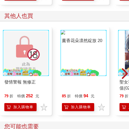
其他人也買
發情警報 無修正
薰香花朵凛然綻放 20
聖女
值(0
252
94
79
折
特價
元
85
折
特價
元
79
折
加入購物車
加入購物車
您可能也需要