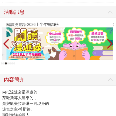
活動訊息
閱讀漫遊錄-2026上半年暢銷榜
2
內容簡介
向抵達迷宮最深處的
萊歐斯等人襲來的，
是與凱美拉法琳一同現身的
迷宮之主‧希斯路。
面對最強的敵人，