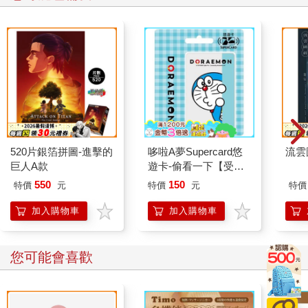
520片銀箔拼圖-進擊的
哆啦A夢Supercard悠
流雲
巨人A款
遊卡-偷看一下【受託
代銷】
550
150
特價
元
特價
元
特價
加入購物車
加入購物車
您可能會喜歡