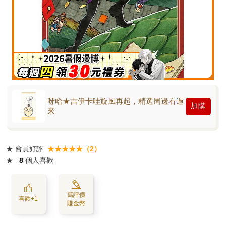
呀哈★吉伊卡哇旋風再起，精選周邊看過
加購
來
★
會員好評
★★★★★（2）
★
8
個人喜歡
寫評價
喜歡+1
賺金幣