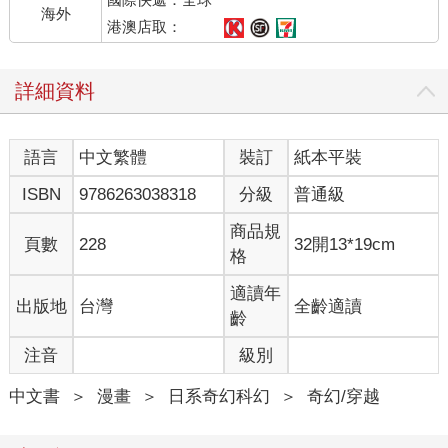
海外
港澳店取：
詳細資料
語言
中文繁體
裝訂
紙本平裝
ISBN
9786263038318
分級
普通級
商品規
頁數
228
32開13*19cm
格
適讀年
出版地
台灣
全齡適讀
齡
注音
級別
中文書
＞
漫畫
＞
日系奇幻科幻
＞
奇幻/穿越