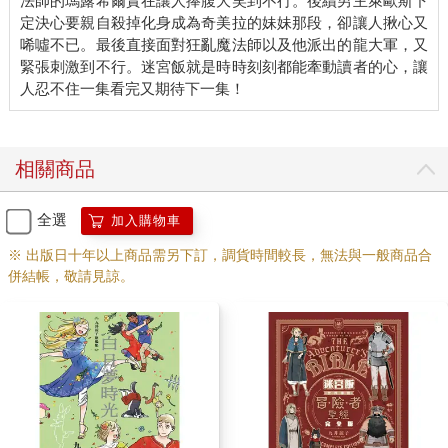
法師的瑪露希爾實在讓人捧腹大笑到不行。後續男主萊歐斯下
定決心要親自殺掉化身成為奇美拉的妹妹那段，卻讓人揪心又
唏噓不已。最後直接面對狂亂魔法師以及他派出的龍大軍，又
緊張刺激到不行。迷宮飯就是時時刻刻都能牽動讀者的心，讓
相關商品
全選
加入購物車
※ 出版日十年以上商品需另下訂，調貨時間較長，無法與一般商品合
併結帳，敬請見諒。