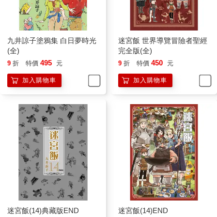
九井諒子塗鴉集 白日夢時光
迷宮飯 世界導覽冒險者聖經
(全)
完全版(全)
495
450
9
折
特價
元
9
折
特價
元
加入購物車
加入購物車
迷宮飯(14)典藏版END
迷宮飯(14)END