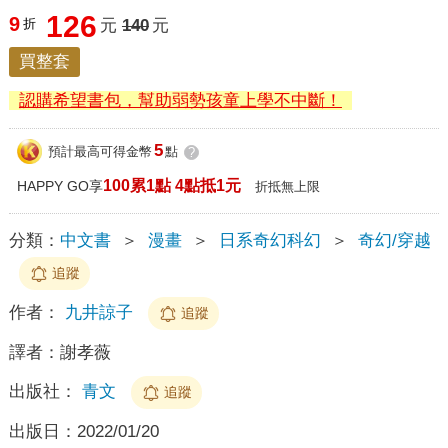
126
9
折
元
140
元
買整套
認購希望書包，幫助弱勢孩童上學不中斷！
5
預計最高可得金幣
點
?
100累1點 4點抵1元
HAPPY GO享
折抵無上限
分類：
中文書
＞
漫畫
＞
日系奇幻科幻
＞
奇幻/穿越
追蹤
作者：
九井諒子
追蹤
譯者：
謝孝薇
出版社：
青文
追蹤
出版日：
2022/01/20