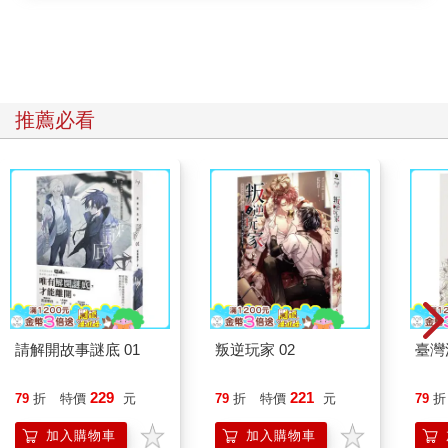
推薦必看
請解開故事謎底 01
叛逆玩家 02
臺灣
229
221
79
折
特價
元
79
折
特價
元
79
折
加入購物車
加入購物車