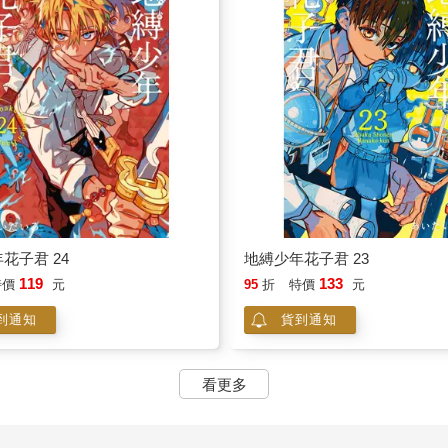
花子君 24
地縛少年花子君 23
119
133
特價
元
95
折
特價
元
到通知
貨到通知
看更多