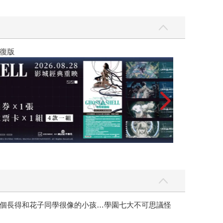
黃色書刊回來了
個長得和花子同學很像的小孩…學園七大不可思議怪