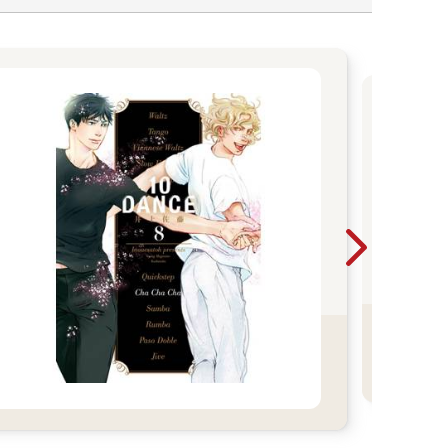
超
DC
於2
映！
發原
品。