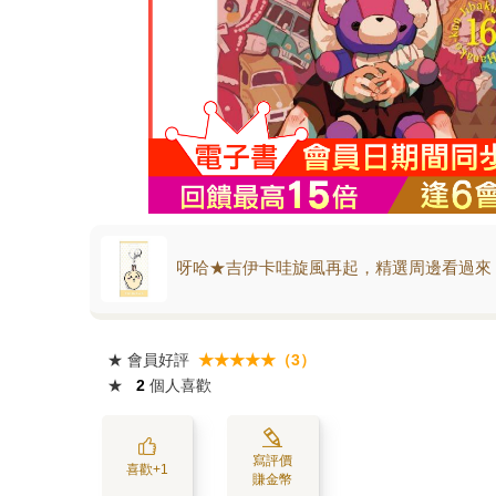
呀哈★吉伊卡哇旋風再起，精選周邊看過來
★
會員好評
★★★★★（3）
★
2
個人喜歡
寫評價
喜歡+1
賺金幣