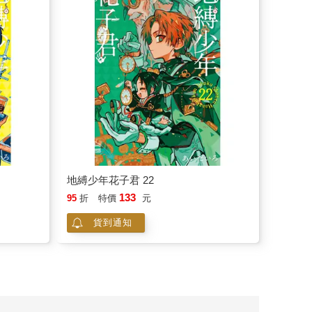
地縛少年花子君 22
133
95
折
特價
元
貨到通知