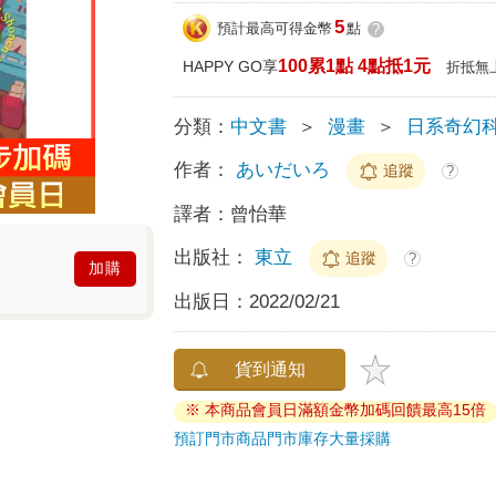
5
預計最高可得金幣
點
?
100累1點 4點抵1元
HAPPY GO享
折抵無
分類：
中文書
＞
漫畫
＞
日系奇幻
作者：
あいだいろ
追蹤
?
譯者：
曾怡華
出版社：
東立
追蹤
?
加購
出版日：
2022/02/21
貨到通知
※ 本商品會員日滿額金幣加碼回饋最高15倍
預訂門市商品
門市庫存
大量採購