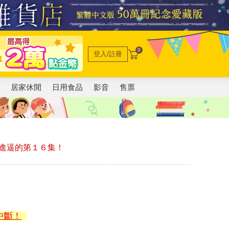
0
登入/註冊
電
居家休閒
日用食品
影音
售票
進逼的第１６集！
中斷！