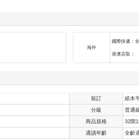
國際快遞：
海外
港澳店取：
裝訂
紙本
分級
普通
商品規格
32開1
適讀年齡
全齡