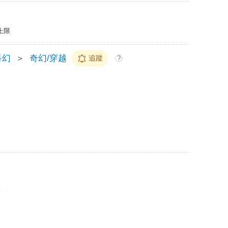
上限
科幻
＞
奇幻/穿越
追蹤
?