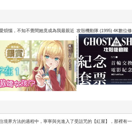
惱，不知不覺間她竟成為我最親近
攻殼機動隊 (1995) 4K數位修復版
往境界方法的過程中，寧寧與光進入了受詛咒的【紅屋】，那裡有一