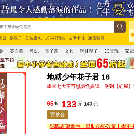
圭吾
楊双子
公益書包
16647續集
吉伊卡哇
通靈藥師
路邊攤新作
馬斯克
玩具總動員5
超慢跑
館
英文書
雜誌
電子書
文具
玩具親子
3C電玩
家
地縛少年花子君 16
學園七大不可思議怪異譚，受到【紅屋】
133
95
折
元
140
元
買整套
認購希望書包，幫助弱勢孩童上學不