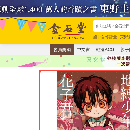
國中自修評量
東野
唯紅花綻放
奧德賽
會員獎勵
中文書
動漫ACG
親子