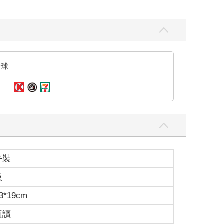
全球
平裝
級
3*19cm
適讀