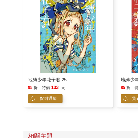
地縛少年花子君 25
地縛少年
133
95
折
特價
元
85
折
貨到通知
貨
相關主題