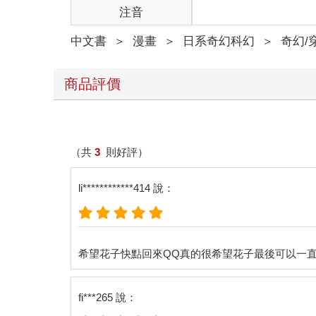
注音
中文書
＞
漫畫
＞
日系奇幻科幻
＞
奇幻/
商品評價
（共
3
則好評）
li************414 說：
fi***265 說：