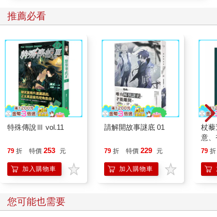
推薦必看
特殊傳說Ⅲ vol.11
請解開故事謎底 01
杖藜
意、
恭談
253
229
79
折
特價
元
79
折
特價
元
79
折
想
加入購物車
加入購物車
您可能也需要