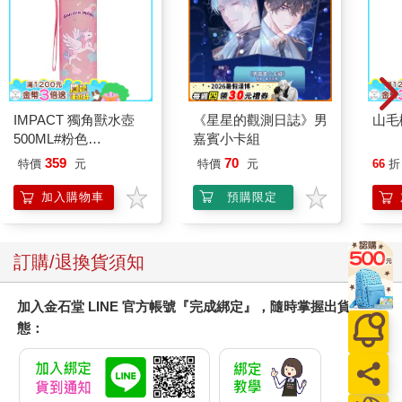
IMPACT 獨角獸水壺
《星星的觀測日誌》男
山毛
500ML#粉色
嘉賓小卡組
IM00B11PK
359
70
特價
元
特價
元
66
折
加入購物車
預購限定
訂購/退換貨須知
加入金石堂 LINE 官方帳號『完成綁定』，隨時掌握出貨動
態：