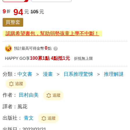
94
9
折
元
105
元
買整套
認購希望書包，幫助弱勢孩童上學不中斷！
0
預計最高可得金幣
點
?
100累1點 4點抵1元
HAPPY GO享
折抵無上限
分類：
中文書
＞
漫畫
＞
日系推理驚悚
＞
推理解謎
追蹤
作者：
田村由美
追蹤
譯者：
風花
出版社：
青文
追蹤
出版日：
2022/02/21