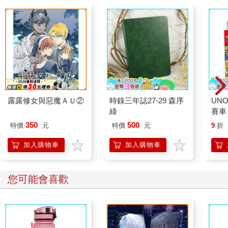
露露修女與惡魔ＡＵ②
時錄三年誌27-29 森序
UN
綠
賽車
350
500
特價
元
特價
元
9
折
加入購物車
加入購物車
您可能會喜歡