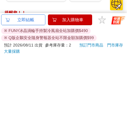
提醒您！！
金石堂及銀行均不會請您操作ATM! 如接獲電話要求您前往
立即結帳
加入購物車
ATM提款機，請不要聽從指示，以免受騙上當！
※ FUNY冰晶渦輪手持製冷風扇全站加購價$490
退換貨須知：
※ Q版企鵝安全隨身警報器全站不限金額加購價$99
**提醒您，鑑賞期不等於試用期，退回商品須為全新狀態**
預計 2026/08/11 出貨
參考庫存量：2
預訂門市商品
門市庫存
依據「消費者保護法」第19條及行政院消費者保護處公告之
大量採購
「通訊交易解除權合理例外情事適用準則」，以下商品購買
後，除商品本身有瑕疵外，將不提供7天的猶豫期：
易於腐敗、保存期限較短或解約時即將逾期。（如：生
鮮食品）
依消費者要求所為之客製化給付。（客製化商品）
報紙、期刊或雜誌。（含MOOK、外文雜誌）
經消費者拆封之影音商品或電腦軟體。
非以有形媒介提供之數位內容或一經提供即為完成之線
上服務，經消費者事先同意始提供。（如：電子書、電
子雜誌、下載版軟體、虛擬商品…等）
已拆封之個人衛生用品。（如：內衣褲、刮鬍刀、除毛