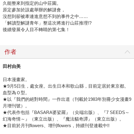
久能整來到指定的山中莊園。
原定參加於該處舉辦的解謎會，
沒想到卻被牽連進意想不到的事件之中……
「解讀型解謎青年」整這次將進行山莊推理!?
後續發展令人目不轉睛的第七集！
作者
田村由美
日本漫畫家。
★9月5日生，處女座。出生日本和歌山縣，目前定居於東京都。
血型為Ｏ型。
★以『我們的絕對時間』一作出道（刊載於1983年別冊少女漫畫9
月增刊號）。
★代表作包括『BASARA婆娑羅』（尖端出版）、『7 SEEDS～
幻海奇情～』（東立出版）、『魔法貓奇譚』（東立出版）。
★目前於月刊flowers、增刊flowers，持續刊登連載中!!