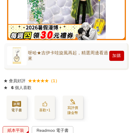
呀哈★吉伊卡哇旋風再起，精選周邊看過
加購
來
★
會員好評
★★★★★（1）
★
6
個人喜歡
寫評價
電子書
喜歡+1
賺金幣
紙本平裝
Readmoo 電子書