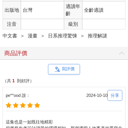
適讀年
出版地
台灣
全齡適讀
齡
注音
級別
中文書
＞
漫畫
＞
日系推理驚悚
＞
推理解謎
商品評價
寫評價
（共
1
則好評）
分享
pe**ood 說：
2024-10-10
這集也是一如既往地精彩