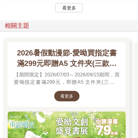
看更多
相關主題
2026暑假動漫節-愛呦買指定書
滿299元即贈A5 文件夾(三款隨
機)
【期間限定】2026/07/03～2026/09/15期間，買
愛呦指定書滿299元，即贈A5 文件夾(三款隨
機)！單筆訂單不累贈，數量有限，送完為止！
看更多