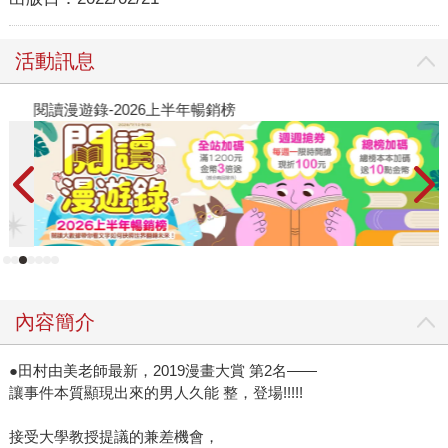
活動訊息
閱讀漫遊錄-2026上半年暢銷榜
2
內容簡介
●田村由美老師最新，2019漫畫大賞 第2名——
讓事件本質顯現出來的男人久能 整，登場!!!!!
接受大學教授提議的兼差機會，