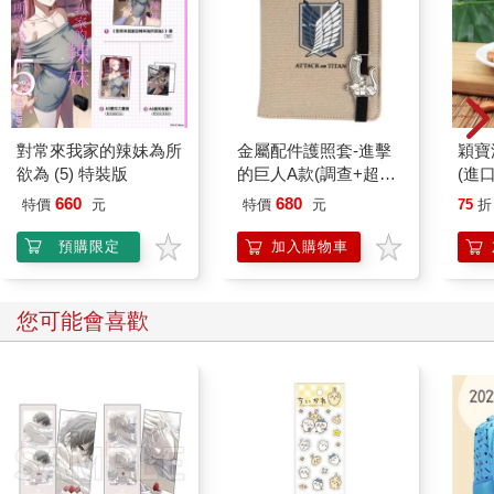
對常來我家的辣妹為所
金屬配件護照套-進擊
穎寶
欲為 (5) 特裝版
的巨人A款(調查+超硬
(進
質刀)
660
680
特價
元
特價
元
75
折
預購限定
加入購物車
您可能會喜歡