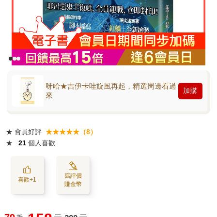
呀哈★吉伊卡哇旋風再起，精選周邊看過
加購
來
★
會員好評
★★★★★（8）
★
21
個人喜歡
寫評價
喜歡+1
賺金幣