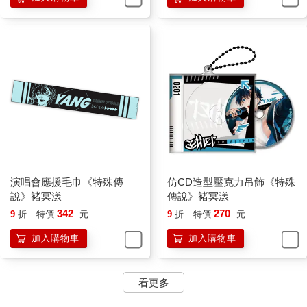
演唱會應援毛巾《特殊傳
仿CD造型壓克力吊飾《特殊
說》褚冥漾
傳說》褚冥漾
342
270
9
折
特價
元
9
折
特價
元
加入購物車
加入購物車
看更多