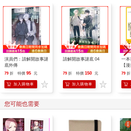
演員們：請解開故事謎
請解開故事謎底 04
一本
底外傳
【漫
行動
95
150
79
折
特價
元
79
折
特價
元
79
折
開關
「行
加入購物車
加入購物車
學方
您可能也需要