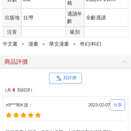
格
適讀年
出版地
台灣
全齡適讀
齡
注音
級別
中文書
＞
漫畫
＞
華文漫畫
＞
奇幻/科幻
商品評價
寫評價
（共
8
則好評）
分享
n9***904 說：
2023-02-07