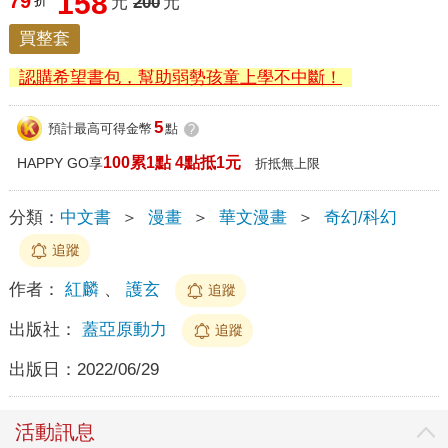
158
79
折
元
200
元
買整套
認購希望書包，幫助弱勢孩童上學不中斷！
5
預計最高可得金幣
點
?
100累1點 4點抵1元
HAPPY GO享
折抵無上限
分類：
中文書
＞
漫畫
＞
華文漫畫
＞
奇幻/科幻
追蹤
作者：
紅麟
、
護玄
追蹤
出版社：
蓋亞原動力
追蹤
出版日：
2022/06/29
活動訊息