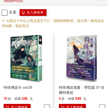
相關商品
全選
加入購物車
※ 出版日十年以上商品需另下訂，調貨時間較長，無法與一般商品合
併結帳，敬請見諒。
特殊傳說Ⅲ vol.09
特殊傳說漫畫：學院篇 07 珍
藏特典組
236
539
79
折
特價
元
9
折
特價
元
加入購物車
加入購物車