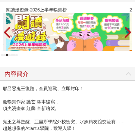
閱讀漫遊錄-2026上半年暢銷榜
2
內容簡介
耶呂惡鬼王復甦，全員迎戰、立即封印！
最暢銷作家 護玄 腳本編寫，
頂尖漫畫家 紅麟 全新繪製。
鬼王之尊甦醒、亞里斯學院外校衝突、水妖精友誼交流賽……
超越想像的Atlantis學院，歡迎入學！