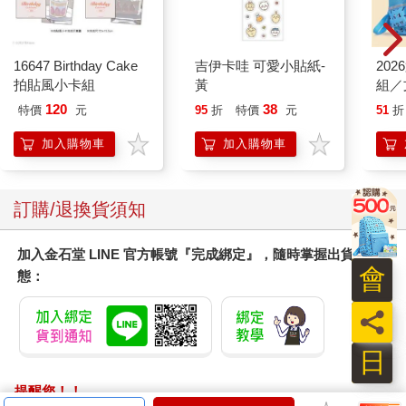
16647 Birthday Cake
吉伊卡哇 可愛小貼紙-
20
拍貼風小卡組
黃
組／
120
38
特價
元
95
折
特價
元
51
折
加入購物車
加入購物車
訂購/退換貨須知
加入金石堂 LINE 官方帳號『完成綁定』，隨時掌握出貨動
會
態：
員
日
提醒您！！