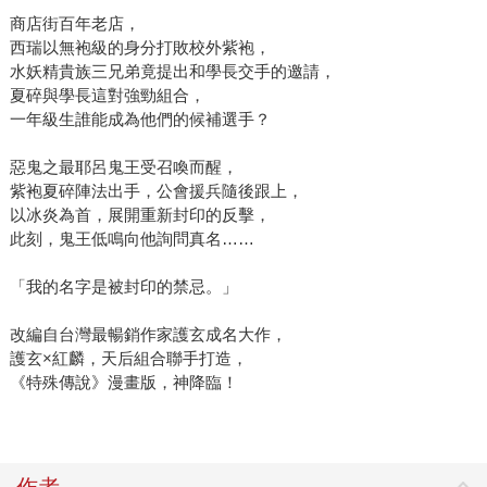
商店街百年老店，
西瑞以無袍級的身分打敗校外紫袍，
水妖精貴族三兄弟竟提出和學長交手的邀請，
夏碎與學長這對強勁組合，
一年級生誰能成為他們的候補選手？
惡鬼之最耶呂鬼王受召喚而醒，
紫袍夏碎陣法出手，公會援兵隨後跟上，
以冰炎為首，展開重新封印的反擊，
此刻，鬼王低鳴向他詢問真名……
「我的名字是被封印的禁忌。」
改編自台灣最暢銷作家護玄成名大作，
護玄×紅麟，天后組合聯手打造，
《特殊傳說》漫畫版，神降臨！