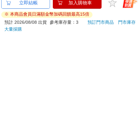
金石堂及銀行均不會請您操作ATM! 如接獲電話要求您前往
立即結帳
加入購物車
ATM提款機，請不要聽從指示，以免受騙上當！
※ 本商品會員日滿額金幣加碼回饋最高15倍
退換貨須知：
預計 2026/08/08 出貨
參考庫存量：3
預訂門市商品
門市庫存
大量採購
**提醒您，鑑賞期不等於試用期，退回商品須為全新狀態**
依據「消費者保護法」第19條及行政院消費者保護處公告之
「通訊交易解除權合理例外情事適用準則」，以下商品購買
後，除商品本身有瑕疵外，將不提供7天的猶豫期：
易於腐敗、保存期限較短或解約時即將逾期。（如：生
鮮食品）
依消費者要求所為之客製化給付。（客製化商品）
報紙、期刊或雜誌。（含MOOK、外文雜誌）
經消費者拆封之影音商品或電腦軟體。
非以有形媒介提供之數位內容或一經提供即為完成之線
上服務，經消費者事先同意始提供。（如：電子書、電
子雜誌、下載版軟體、虛擬商品…等）
已拆封之個人衛生用品。（如：內衣褲、刮鬍刀、除毛
刀…等）
若非上列種類商品，均享有到貨7天的猶豫期（含例假