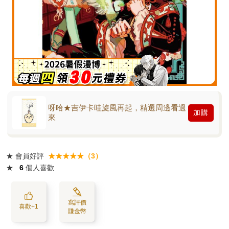
呀哈★吉伊卡哇旋風再起，精選周邊看過
加購
來
★
會員好評
★★★★★（3）
★
6
個人喜歡
寫評價
喜歡+1
賺金幣