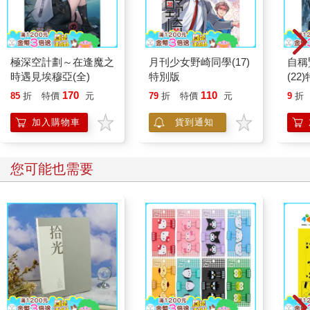
極深空計劃～在逢魔之
月刊少女野崎同學(17)
自稱
時遇見埃穆亞(全)
特別版
(22
170
110
85
折
特價
元
79
折
特價
元
9
折
加入購物車
貨到通知
您可能也需要