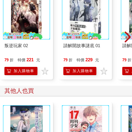
叛逆玩家 02
請解開故事謎底 01
請解
221
229
79
折
特價
元
79
折
特價
元
79
折
加入購物車
加入購物車
其他人也買