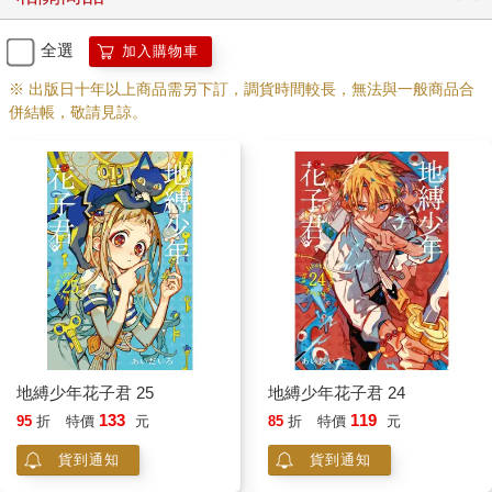
全選
加入購物車
※ 出版日十年以上商品需另下訂，調貨時間較長，無法與一般商品合
併結帳，敬請見諒。
地縛少年花子君 25
地縛少年花子君 24
133
119
95
折
特價
元
85
折
特價
元
貨到通知
貨到通知