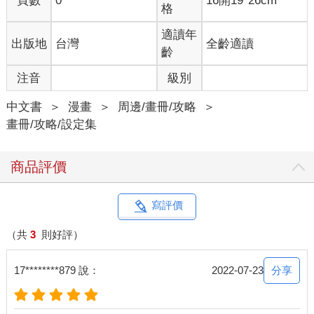
頁數
0
16開19*26cm
格
適讀年
出版地
台灣
全齡適讀
齡
注音
級別
中文書
＞
漫畫
＞
周邊/畫冊/攻略
＞
畫冊/攻略/設定集
商品評價
寫評價
（共
3
則好評）
分享
17********879 說：
2022-07-23