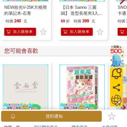
NEW拾光V-25K方格簡
【日本 Sanrio 三麗
SN
約筆記本-石青
鷗】 造型長尾夾3入組
卡通
(8款可選) 凱蒂貓 Hello
240
399
特價
元
69
折
特價
元
特價
Kitty 庫洛米 布丁狗 酷
企鵝
加入購物車
加入購物車
您可能會喜歡
MOTOR汽車百科8月
超幸福的甜點食譜：烘
Blue
貨到通知
2026第489期
焙材料、烹調工具、可
Other