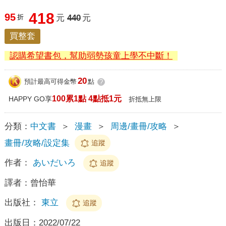
418
95
折
元
440
元
買整套
認購希望書包，幫助弱勢孩童上學不中斷！
20
預計最高可得金幣
點
?
100累1點 4點抵1元
HAPPY GO享
折抵無上限
分類：
中文書
＞
漫畫
＞
周邊/畫冊/攻略
＞
畫冊/攻略/設定集
追蹤
作者：
あいだいろ
追蹤
譯者：
曾怡華
出版社：
東立
追蹤
出版日：
2022/07/22