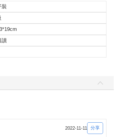
平裝
級
3*19cm
適讀
分享
2022-11-11