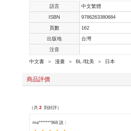
語言
中文繁體
ISBN
9786263380684
頁數
162
出版地
台灣
注音
中文書
＞
漫畫
＞
BL /耽美
＞
日本
商品評價
（共
2
則好評）
ma*******968 說：