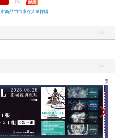
門市商品
門市庫存
大量採購
黃色書刊回來了