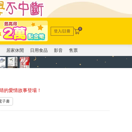
0
登入/註冊
電
居家休閒
日用食品
影音
售票
睛的愛情故事登場！
 電子書