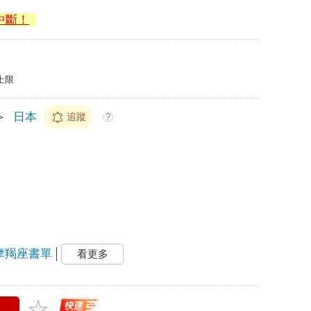
中斷！
上限
＞
日本
追蹤
?
摩羯座書單
看更多