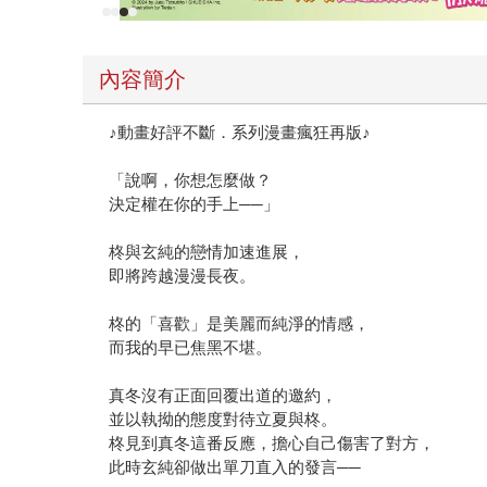
內容簡介
♪動畫好評不斷．系列漫畫瘋狂再版♪
「說啊，你想怎麼做？
決定權在你的手上──」
柊與玄純的戀情加速進展，
即將跨越漫漫長夜。
柊的「喜歡」是美麗而純淨的情感，
而我的早已焦黑不堪。
真冬沒有正面回覆出道的邀約，
並以執拗的態度對待立夏與柊。
柊見到真冬這番反應，擔心自己傷害了對方，
此時玄純卻做出單刀直入的發言──