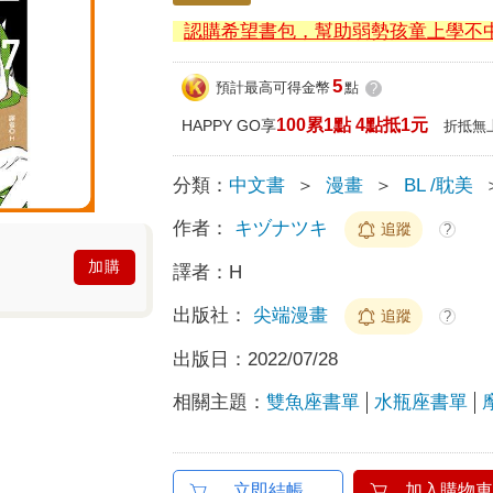
認購希望書包，幫助弱勢孩童上學不
5
預計最高可得金幣
點
?
100累1點 4點抵1元
HAPPY GO享
折抵無
分類：
中文書
＞
漫畫
＞
BL /耽美
作者：
キヅナツキ
追蹤
?
加購
譯者：
H
出版社：
尖端漫畫
追蹤
?
出版日：
2022/07/28
相關主題：
雙魚座書單
水瓶座書單
立即結帳
加入購物車