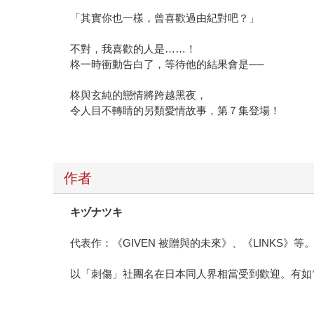
「其實你也一樣，曾喜歡過由紀對吧？」
不對，我喜歡的人是……！
柊一時衝動告白了，等待他的結果會是──
柊與玄純的戀情將跨越黑夜，
令人目不轉睛的另類愛情故事，第７集登場！
作者
キヅナツキ
代表作：《GIVEN 被贈與的未來》、《LINKS》等
以「刺傷」社團名在日本同人界相當受到歡迎。有如