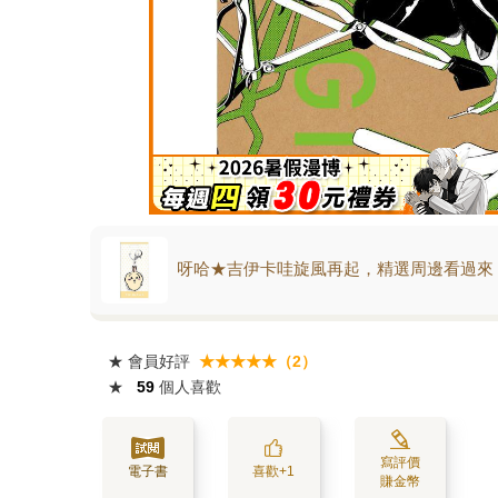
呀哈★吉伊卡哇旋風再起，精選周邊看過來
★
會員好評
★★★★★（2）
★
59
個人喜歡
寫評價
電子書
喜歡+1
賺金幣