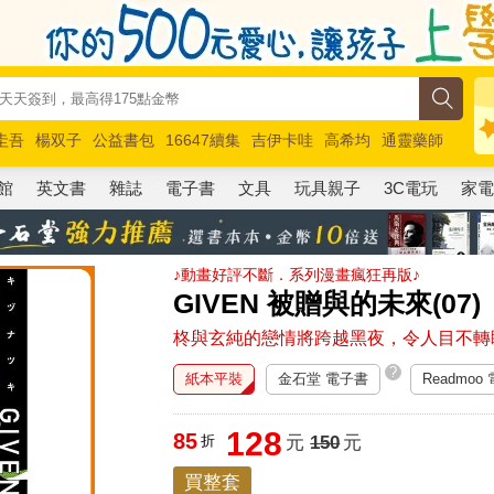
圭吾
楊双子
公益書包
16647續集
吉伊卡哇
高希均
通靈藥師
路邊攤新作
馬斯克
玩具總動員5
超慢跑
館
英文書
雜誌
電子書
文具
玩具親子
3C電玩
家
♪動畫好評不斷．系列漫畫瘋狂再版♪
GIVEN 被贈與的未來(07)
柊與玄純的戀情將跨越黑夜，令人目不轉
?
紙本平裝
金石堂 電子書
Readmoo
128
85
折
元
150
元
買整套