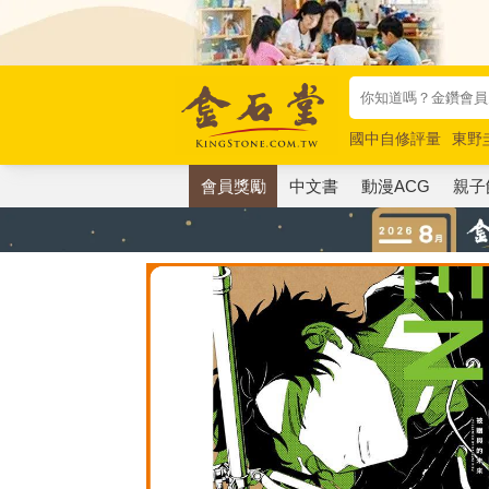
國中自修評量
東野
唯紅花綻放
奧德賽
會員獎勵
中文書
動漫ACG
親子