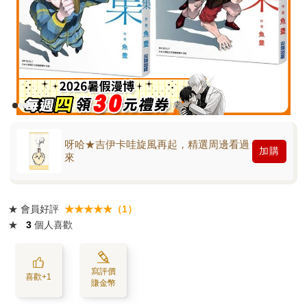
呀哈★吉伊卡哇旋風再起，精選周邊看過
加購
來
★
會員好評
★★★★★（1）
★
3
個人喜歡
寫評價
喜歡+1
賺金幣