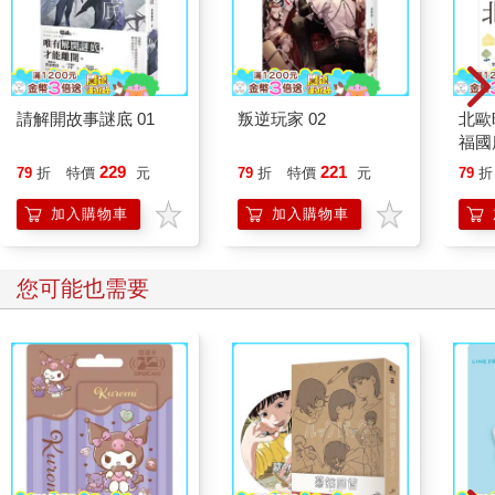
請解開故事謎底 01
叛逆玩家 02
北歐
福國
229
221
79
折
特價
元
79
折
特價
元
79
折
加入購物車
加入購物車
您可能也需要