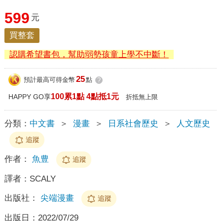
599
元
買整套
認購希望書包，幫助弱勢孩童上學不中斷！
25
預計最高可得金幣
點
?
100累1點 4點抵1元
HAPPY GO享
折抵無上限
分類：
中文書
＞
漫畫
＞
日系社會歷史
＞
人文歷史
追蹤
作者：
魚豊
追蹤
譯者：
SCALY
出版社：
尖端漫畫
追蹤
出版日：
2022/07/29