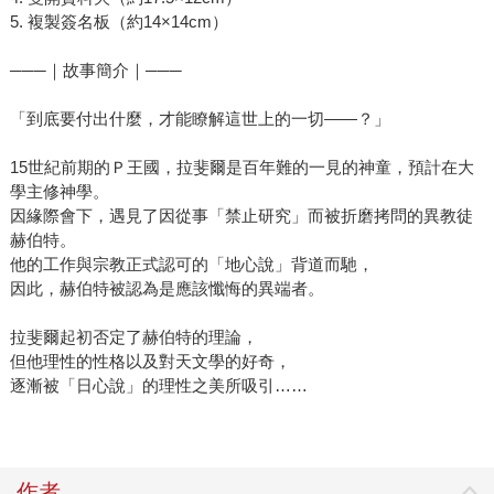
5. 複製簽名板（約14×14cm）
───｜故事簡介｜───
「到底要付出什麼，才能瞭解這世上的一切——？」
15世紀前期的Ｐ王國，拉斐爾是百年難的一見的神童，預計在大
學主修神學。
因緣際會下，遇見了因從事「禁止研究」而被折磨拷問的異教徒
赫伯特。
他的工作與宗教正式認可的「地心說」背道而馳，
因此，赫伯特被認為是應該懺悔的異端者。
拉斐爾起初否定了赫伯特的理論，
但他理性的性格以及對天文學的好奇，
逐漸被「日心說」的理性之美所吸引……
作者