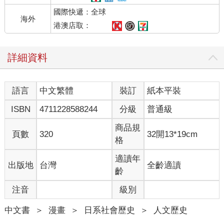
國際快遞：全球
海外
港澳店取：
詳細資料
語言
中文繁體
裝訂
紙本平裝
ISBN
4711228588244
分級
普通級
商品規
頁數
320
32開13*19cm
格
適讀年
出版地
台灣
全齡適讀
齡
注音
級別
中文書
＞
漫畫
＞
日系社會歷史
＞
人文歷史