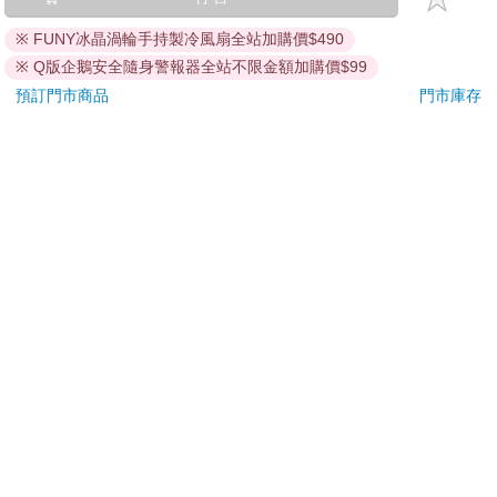
期挑戰
平煎
231
500
特價
元
51
折
特價
元
56
折
※ FUNY冰晶渦輪手持製冷風扇全站加購價$490
※ Q版企鵝安全隨身警報器全站不限金額加購價$99
電子書
加入購物車
預訂門市商品
門市庫存
訂購/退換貨須知
加入金石堂 LINE 官方帳號『完成綁定』，隨時掌握出貨動
態：
提醒您！！
金石堂及銀行均不會請您操作ATM! 如接獲電話要求您前往
ATM提款機，請不要聽從指示，以免受騙上當！
退換貨須知：