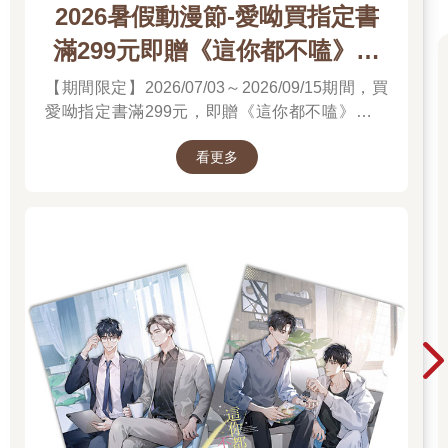
2026暑假動漫節-愛呦買指定書
滿299元即贈《這你都不嗑》文
件夾
【期間限定】2026/07/03～2026/09/15期間，買
愛呦指定書滿299元，即贈《這你都不嗑》文件
夾！單筆訂單不累贈，數量有限，送完為止！
看更多