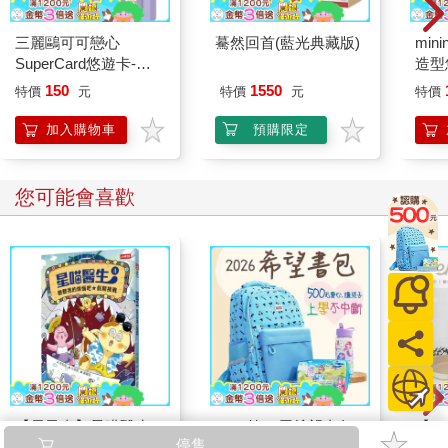
三麗鷗可可戀心
驀然回首(藍光典藏版)
mini
SuperCard悠遊卡-酷
造型悠
洛米【受託代銷】
託代
150
1550
特價
元
特價
元
特價
加入購物車
預購限定
您可能會喜歡
【電子書】星喵醫生
2026第12屆希望書包
【KI
停售
4─ 聽聽我的煩惱吧-假
組／文具組
列-