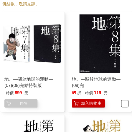
併結帳，敬請見諒。
地。—關於地球的運動—
地。—關於地球的運動—
(07)(08)完結特裝版
(08)完
899
119
特價
元
85
折
特價
元
停售
加入購物車