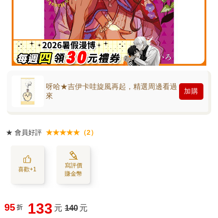
呀哈★吉伊卡哇旋風再起，精選周邊看過
加購
來
★
會員好評
★★★★★（2）
寫評價
喜歡+1
賺金幣
133
95
折
元
140
元