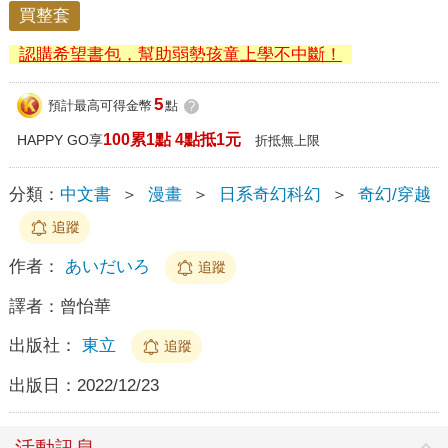
買整套
認購希望書包，幫助弱勢孩童上學不中斷！
5
預計最高可得金幣
點
?
100累1點 4點抵1元
HAPPY GO享
折抵無上限
分類：
中文書
＞
漫畫
＞
日系奇幻科幻
＞
奇幻/穿越
追蹤
作者：
あいだいろ
追蹤
譯者：
曾怡華
出版社：
東立
追蹤
出版日：
2022/12/23
活動訊息