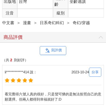
出版地
台灣
全齡適讀
齡
注音
級別
中文書
＞
漫畫
＞
日系奇幻科幻
＞
奇幻/穿越
商品評價
寫評價
（共
2
則好評）
分享
li************414 說：
2023-10-24
看完覺得六號人真的很好，只是蠻可憐的是無法按照自己的意