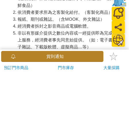
鮮食品）
依消費者要求所為之客製化給付。（客製化商品）
報紙、期刊或雜誌。（含MOOK、外文雜誌）
經消費者拆封之影音商品或電腦軟體。
非以有形媒介提供之數位內容或一經提供即為完成之線
上服務，經消費者事先同意始提供。（如：電子書、電
子雜誌、下載版軟體、虛擬商品…等）
已拆封之個人衛生用品。（如：內衣褲、刮鬍刀、除毛
貨到通知
刀…等）
若非上列種類商品，均享有到貨7天的猶豫期（含例假
預訂門市商品
門市庫存
大量採購
日）。
辦理退換貨時，商品（組合商品恕無法接受單獨退貨）必須
是您收到商品時的原始狀態（包含商品本體、配件、贈品、
保證書、所有附隨資料文件及原廠內外包裝…等），請勿直
接使用原廠包裝寄送，或於原廠包裝上黏貼紙張或書寫文
字。
退回商品若無法回復原狀，將請您負擔回復原狀所需費用，
嚴重時將影響您的退貨權益。