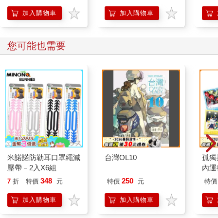
版)
加入購物車
加入購物車
您可能也需要
米諾諾防勒耳口罩繩減
台灣OL10
孤獨
壓帶－2入X6組
內運
348
250
7
折
特價
元
特價
元
特價
加入購物車
加入購物車