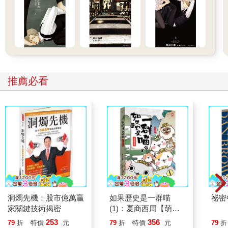
推薦必看
洞燭先機：股市億萬贏
如果歷史是一群喵
祕密
家關鍵技術揭密
(1)：夏商西周【萌貓
漫畫學歷史】(暢銷二
253
356
79
折
特價
元
79
折
特價
元
79
折