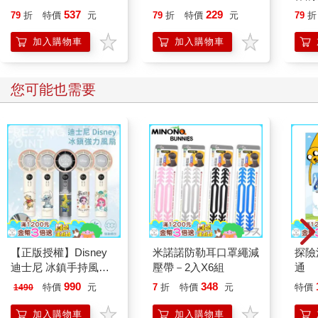
537
229
79
折
特價
元
79
折
特價
元
79
折
加入購物車
加入購物車
您可能也需要
【正版授權】Disney
米諾諾防勒耳口罩繩減
探險
迪士尼 冰鎮手持風扇
壓帶－2入X6組
通
冰風扇(頸掛/桌立/手
990
348
特價
元
7
折
特價
元
特價
1490
持)USB風扇
加入購物車
加入購物車