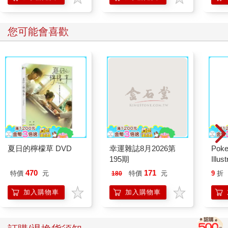
您可能會喜歡
夏日的檸檬草 DVD
幸運雜誌8月2026第
Poke
195期
Illus
Poke
470
171
特價
元
特價
元
9
折
180
(Pokemo
Pres
加入購物車
加入購物車