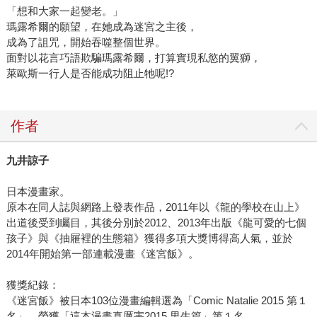
「想和大家一起變老。」
瑪露希爾的願望，在她成為迷宮之主後，
成為了詛咒，開始吞噬整個世界。
面對以花言巧語欺騙瑪露希爾，打算實現私慾的翼獅，
萊歐斯一行人是否能成功阻止牠呢!?
作者
九井諒子
日本漫畫家。
原本在同人誌與網路上發表作品，2011年以《龍的學校在山上》
出道後受到矚目，其後分別於2012、2013年出版《龍可愛的七個
孩子》與《抽屜裡的生態箱》獲得多項大獎博得高人氣，並於
2014年開始第一部連載漫畫《迷宮飯》。
獲獎紀錄：
《迷宮飯》被日本103位漫畫編輯選為「Comic Natalie 2015 第１
名」、榮獲「這本漫畫真厲害2015 男生篇」第１名。