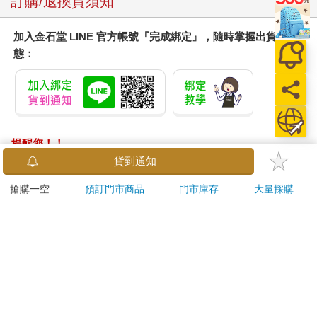
訂購/退換貨須知
加入金石堂 LINE 官方帳號『完成綁定』，隨時掌握出貨動
態：
提醒您！！
金石堂及銀行均不會請您操作ATM! 如接獲電話要求您前往
貨到通知
ATM提款機，請不要聽從指示，以免受騙上當！
搶購一空
預訂門市商品
門市庫存
大量採購
退換貨須知：
**提醒您，鑑賞期不等於試用期，退回商品須為全新狀態**
依據「消費者保護法」第19條及行政院消費者保護處公告之
「通訊交易解除權合理例外情事適用準則」，以下商品購買
後，除商品本身有瑕疵外，將不提供7天的猶豫期：
易於腐敗、保存期限較短或解約時即將逾期。（如：生
鮮食品）