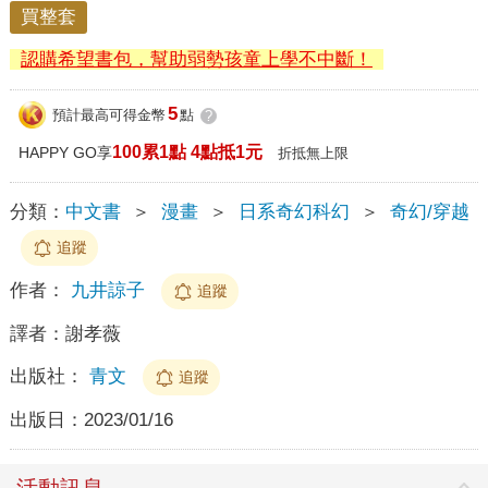
買整套
認購希望書包，幫助弱勢孩童上學不中斷！
5
預計最高可得金幣
點
?
100累1點 4點抵1元
HAPPY GO享
折抵無上限
分類：
中文書
＞
漫畫
＞
日系奇幻科幻
＞
奇幻/穿越
追蹤
作者：
九井諒子
追蹤
譯者：
謝孝薇
出版社：
青文
追蹤
出版日：
2023/01/16
活動訊息