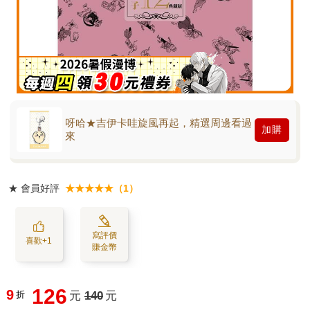
呀哈★吉伊卡哇旋風再起，精選周邊看過
加購
來
★
會員好評
★★★★★（1）
寫評價
喜歡+1
賺金幣
126
9
折
元
140
元