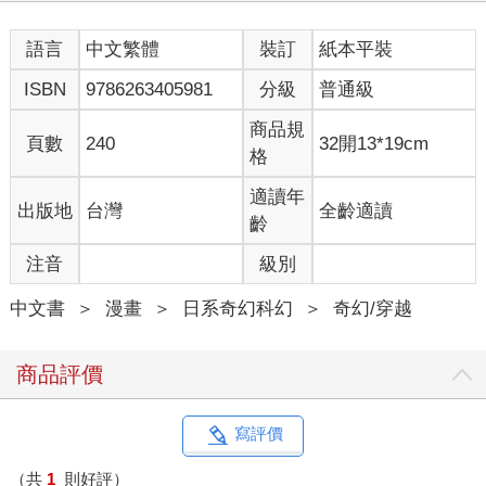
語言
中文繁體
裝訂
紙本平裝
ISBN
9786263405981
分級
普通級
商品規
頁數
240
32開13*19cm
格
適讀年
出版地
台灣
全齡適讀
齡
注音
級別
中文書
＞
漫畫
＞
日系奇幻科幻
＞
奇幻/穿越
商品評價
寫評價
（共
1
則好評）