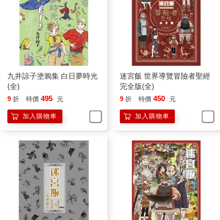
九井諒子塗鴉集 白日夢時光
迷宮飯 世界導覽冒險者聖經
(全)
完全版(全)
495
450
9
折
特價
元
9
折
特價
元
加入購物車
加入購物車