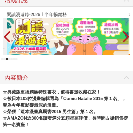
閱讀漫遊錄-2026上半年暢銷榜
2
內容簡介
☆典藏版更換精緻特殊書衣，值得書迷收藏在家！
☆被日本103位漫畫編輯選為「Comic Natalie 2015 第１名」，
譽為今年度影響最深的漫畫。
☆榮獲「這本漫畫真厲害2015 男生篇」第１名。
☆AMAZON近300名讀者滿分五顆星高評價，長時間占據銷售榜
第一名寶座！