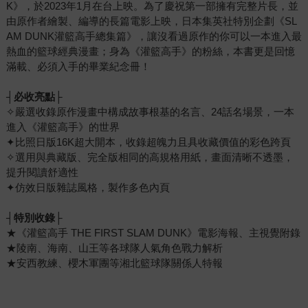
K》，於2023年1月在台上映。為了慶祝第一部擁有完整片長，並
由原作者繪製、編導的長篇電影上映，日本集英社特別企劃《SL
AM DUNK灌籃高手總集篇》，讓沒看過原作的你可以一本進入最
熱血的籃球經典漫畫；身為《灌籃高手》的粉絲，本書更是回憶
滿載、必須入手的畢業紀念冊！
┤
必收亮點├
✧嚴選收錄原作漫畫中構成故事根基的名言、24話名場景，一本
進入《灌籃高手》的世界
✦比照日版16K超大開本，收錄超魄力且具收藏價值的彩色跨頁
✧選用與典藏版、完全版相同的高規格用紙，畫面清晰不透墨，
提升閱讀舒適性
✦仿效日版雜誌風格，製作多色內頁
┤
特別收錄├
★《灌籃高手 THE FIRST SLAM DUNK》電影海報、主視覺附錄
★陵南、海南、山王等各球隊人氣角色戰力解析
★安西教練、櫻木軍團等湘北籃球隊關係人特報