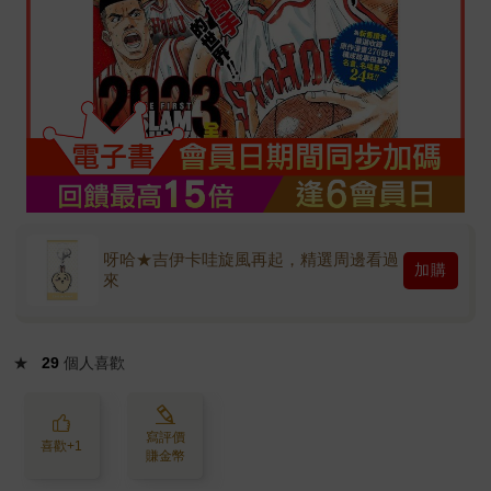
呀哈★吉伊卡哇旋風再起，精選周邊看過
加購
來
★
29
個人喜歡
寫評價
喜歡+1
賺金幣