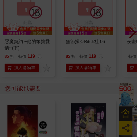
惡魔契約 ~他的笨拙愛
無節操☆Bitch社 06
夜畫
情~(下)
119
119
85
折
特價
元
85
折
特價
元
特價
加入購物車
加入購物車
您可能也需要
會
員