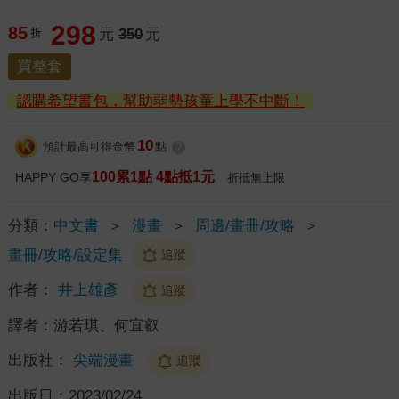
298
85
折
元
350
元
買整套
認購希望書包，幫助弱勢孩童上學不中斷！
10
預計最高可得金幣
點
?
100累1點 4點抵1元
HAPPY GO享
折抵無上限
分類：
中文書
＞
漫畫
＞
周邊/畫冊/攻略
＞
畫冊/攻略/設定集
追蹤
作者：
井上雄彥
追蹤
譯者：
游若琪、何宜叡
出版社：
尖端漫畫
追蹤
出版日：
2023/02/24