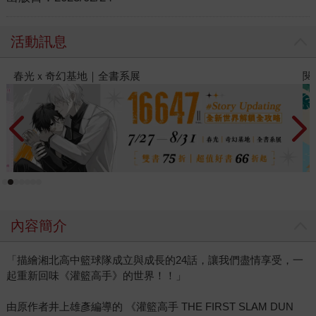
活動訊息
閱讀漫遊錄-2026上半年暢銷榜
2
內容簡介
「描繪湘北高中籃球隊成立與成長的24話，讓我們盡情享受，一
起重新回味《灌籃高手》的世界！！」
由原作者井上雄彥編導的 《灌籃高手 THE FIRST SLAM DUN