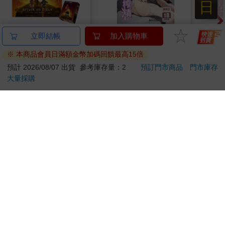
日
520片銀箔拼圖-進擊的
向什麼都能做的軟萌修
米諾
立即結帳
加入購物車
巨人A款
女魅魔懺悔榨精
壓帶
※ 本商品會員日滿額金幣加碼回饋最高15倍
550
300
特價
元
特價
元
7
折
預計 2026/08/07 出貨
參考庫存量：2
預訂門市商品
門市庫存
大量採購
加入購物車
預購限定
您可能會喜歡