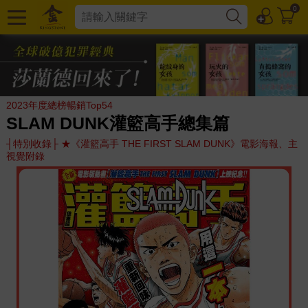
0
2023年度總榜暢銷Top54
SLAM DUNK灌籃高手總集篇
┤特別收錄├ ★《灌籃高手 THE FIRST SLAM DUNK》電影海報、主
視覺附錄