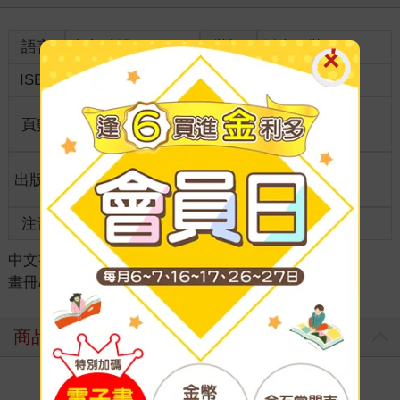
語言
中文繁體
裝訂
紙本平裝
ISBN
9786263563193
分級
普通級
商品規
頁數
520
16開19*26cm
格
適讀年
出版地
台灣
全齡適讀
齡
注音
級別
中文書
＞
漫畫
＞
周邊/畫冊/攻略
＞
畫冊/攻略/設定集
商品評價
寫評價