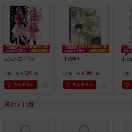
我推的孩子(14)
未成年3
我推
126
340
9
折
特價
元
85
折
特價
元
9
折
加入購物車
加入購物車
其他人也看