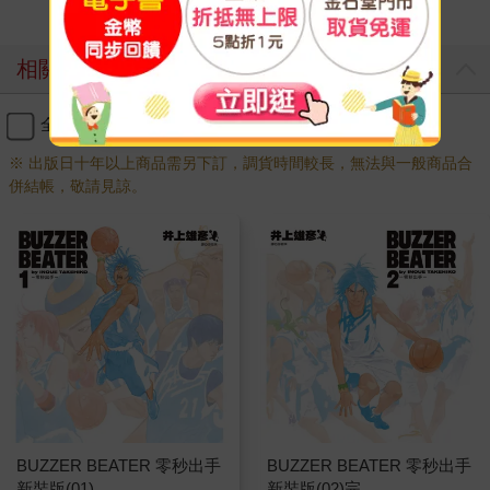
相關商品
全選
加入購物車
※ 出版日十年以上商品需另下訂，調貨時間較長，無法與一般商品合
併結帳，敬請見諒。
BUZZER BEATER 零秒出手
BUZZER BEATER 零秒出手
新裝版(01)
新裝版(02)完