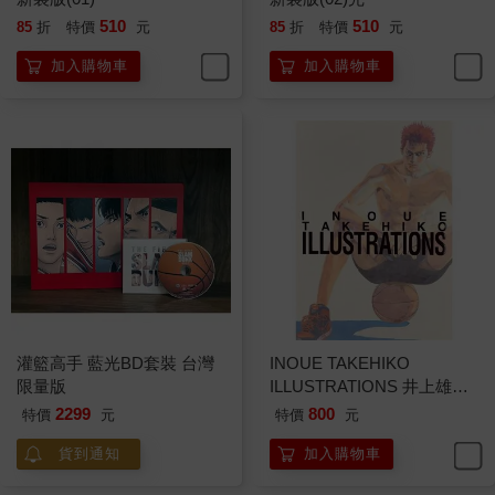
510
510
85
折
特價
元
85
折
特價
元
加入購物車
加入購物車
灌籃高手 藍光BD套裝 台灣
INOUE TAKEHIKO
限量版
ILLUSTRATIONS 井上雄彥
畫冊(全)
2299
800
特價
元
特價
元
貨到通知
加入購物車