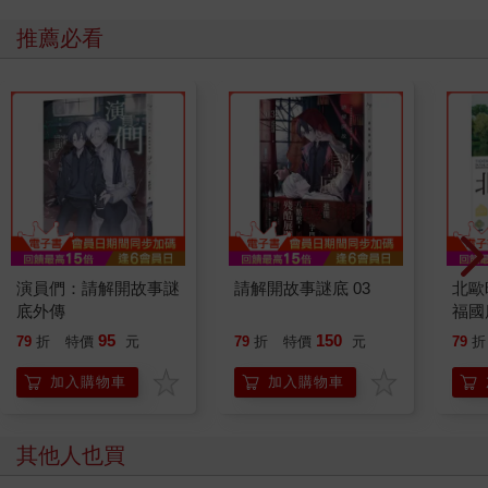
推薦必看
演員們：請解開故事謎
請解開故事謎底 03
北歐
底外傳
福國
95
150
79
折
特價
元
79
折
特價
元
79
折
加入購物車
加入購物車
其他人也買