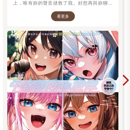
上，唯有妳的聲音拯救了我。好想再與妳聊一
次，我有話想對妳說。」高二的山吹有栖一直在
看更多
尋找一個長相成謎、本名不詳，化名為「阿波
羅」在線上廣播電臺主持節目的少女。