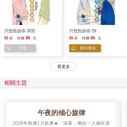
只想告訴你 30完
只想告訴你 29
95
95
95
折
特價
元
95
折
特價
元
停售
貨到通知
看更多
相關主題
午夜的傾心旋律
2026年熱播1月新番🔥「深夜，獨自一人躺在床