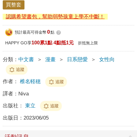
買整套
認購希望書包，幫助弱勢孩童上學不中斷！
0
預計最高可得金幣
點
?
100累1點 4點抵1元
HAPPY GO享
折抵無上限
分類：
中文書
＞
漫畫
＞
日系戀愛
＞
女性向
追蹤
作者：
椎名軽穂
追蹤
譯者：
Niva
出版社：
東立
追蹤
出版日：
2023/06/05
活動訊息