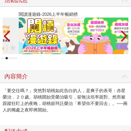
閱讀漫遊錄-2026上半年暢銷榜
2
內容簡介
「要交往嗎？」突然對胡桃如此告白的人，是爽子的表哥：赤星
榮治．２０歲。胡桃開始受榮治吸引，卻無法坦率面對。然而被
跟蹤狂盯上的夜晚，胡桃卻拜託榮治「希望你不要回去」。──兩
人的獨處之夜即將開始。