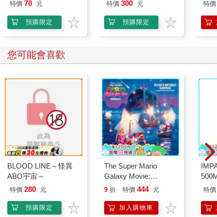
70
300
特價
元
特價
元
特價
預購限定
預購限定
您可能會喜歡
BLOOD LINE～怪異
The Super Mario
IM
ABO宇宙～
Galaxy Movie:
500
Peach`s Birthday
IM0
280
444
特價
元
9
折
特價
元
特價
Surprise: The Super
Mario Galaxy Movie
預購限定
加入購物車
Storybook