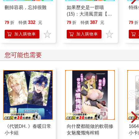
刪掉容易，忘掉很難
如果歷史是一群喵
特殊傳
(15)：大清風雲篇【萌
貓漫畫學歷史】
332
387
79
折
特價
元
79
折
特價
元
79
折
加入購物車
加入購物車
您可能也需要
《代號DH. 》春暖日常
向什麼都能做的軟萌修
1664
小卡組
女魅魔懺悔榨精
小卡