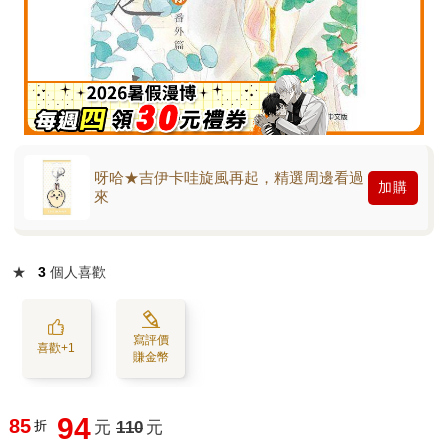
呀哈★吉伊卡哇旋風再起，精選周邊看過
加購
來
★
3
個人喜歡
寫評價
喜歡+1
賺金幣
94
85
折
元
110
元