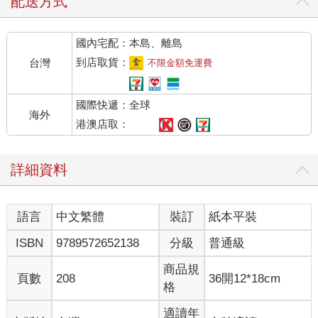
配送方式
國內宅配：本島、離島
到店取貨：
台灣
不限金額免運費
國際快遞：全球
海外
港澳店取：
詳細資料
語言
中文繁體
裝訂
紙本平裝
ISBN
9789572652138
分級
普通級
商品規
頁數
208
36開12*18cm
格
適讀年