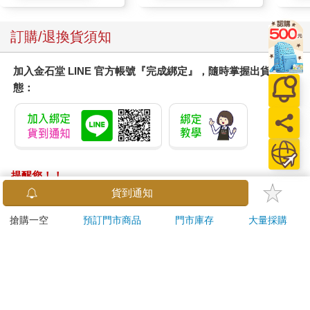
訂購/退換貨須知
加入金石堂 LINE 官方帳號『完成綁定』，隨時掌握出貨動
態：
提醒您！！
金石堂及銀行均不會請您操作ATM! 如接獲電話要求您前往
貨到通知
ATM提款機，請不要聽從指示，以免受騙上當！
搶購一空
預訂門市商品
門市庫存
大量採購
退換貨須知：
**提醒您，鑑賞期不等於試用期，退回商品須為全新狀態**
依據「消費者保護法」第19條及行政院消費者保護處公告之
「通訊交易解除權合理例外情事適用準則」，以下商品購買
後，除商品本身有瑕疵外，將不提供7天的猶豫期：