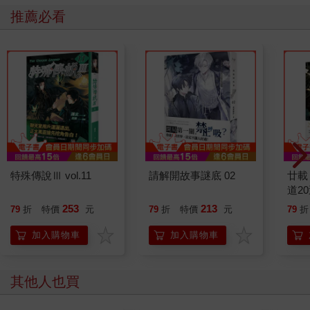
推薦必看
特殊傳說Ⅲ vol.11
請解開故事謎底 02
廿載
道2
253
213
79
折
特價
元
79
折
特價
元
79
折
加入購物車
加入購物車
其他人也買