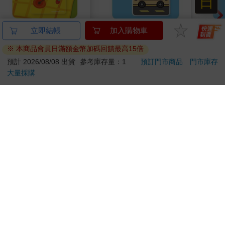
日
WASABI BEAR 一起
BANGGRI Supercard
BAN
立即結帳
加入購物車
野餐Supercard悠遊卡-
悠遊卡-MUNGGU【受
悠遊
※ 本商品會員日滿額金幣加碼回饋最高15倍
黃芥末熊【受託代銷】
託代銷】
託代
150
150
特價
元
特價
元
特價
預計 2026/08/08 出貨
參考庫存量：1
預訂門市商品
門市庫存
大量採購
加入購物車
加入購物車
您可能會喜歡
怪獸8號 特別篇 保科
日本Unicharm嬌聯-Ag
希臘