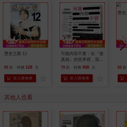
歷史之眼 12
可能內容不實：在「後
歷史
真相」的世界裡，我們
如何扭轉偏誤？【首刷
128
458
85
折
特價
元
79
折
特價
元
85
折
附贈「思辨的檢查清
單」】
加入購物車
加入購物車
其他人也看