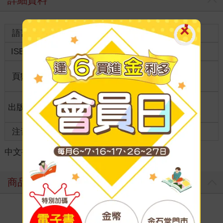
詳細資料
語言
中文繁體
裝訂
紙本平裝
ISBN
9786263567788
分級
普通級
商品規
頁數
176
32開13*19cm
格
適讀年
出版地
台灣
全齡適讀
齡
注音
級別
中文書
＞
漫畫
＞
日系社會歷史
＞
人文歷史
商品評價
寫評價