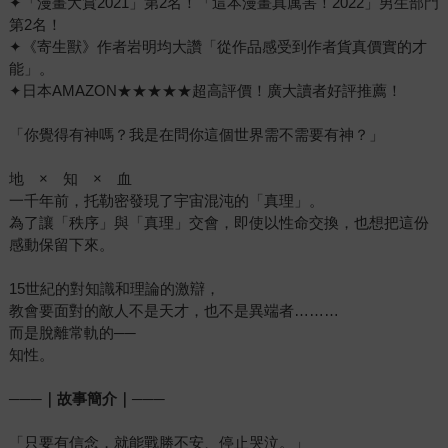
✦「漫畫大賞2021」第2名！「這本漫畫真厲害！2022」男生部門
第2名！
✦《寄生獸》作者岩明均大讚「從作品感受到作者貨真價實的才
能」。
✦日本AMAZON★★★★★超高評價！廣大讀者好評推薦！
「你覺得有神嗎？我是在問你這個世界需不需要有神？」
地 × 知 × 血
一千年前，托勒密發現了宇宙混沌的「真理」。
為了讓「秩序」與「真理」交會，即使以性命交換，也想把這份
感動保留下來。
15世紀的對知識和理論的激辯，
教會要面對的敵人不是天才，也不是異端者………
而是脫離常軌的──
知性。
───｜故事簡介｜───
「只要有信念，就能戰勝不安、停止哭泣。」