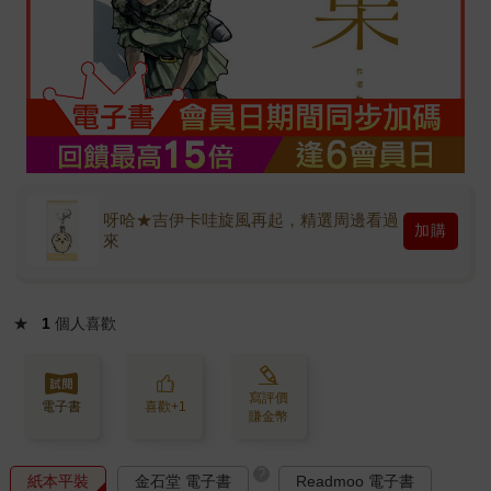
呀哈★吉伊卡哇旋風再起，精選周邊看過
加購
來
★
1
個人喜歡
寫評價
電子書
喜歡+1
賺金幣
?
紙本平裝
金石堂 電子書
Readmoo 電子書