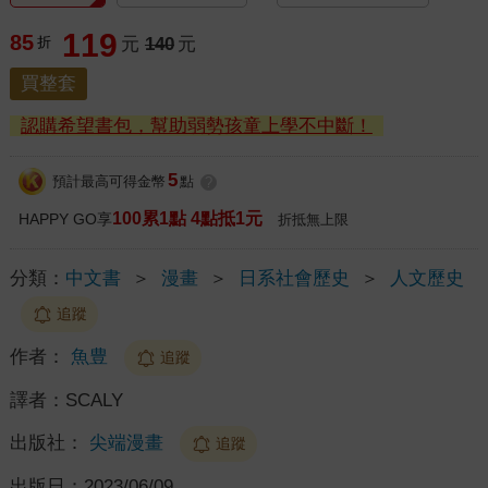
119
85
折
元
140
元
買整套
認購希望書包，幫助弱勢孩童上學不中斷！
5
預計最高可得金幣
點
?
100累1點 4點抵1元
HAPPY GO享
折抵無上限
分類：
中文書
＞
漫畫
＞
日系社會歷史
＞
人文歷史
追蹤
作者：
魚豊
追蹤
譯者：
SCALY
出版社：
尖端漫畫
追蹤
出版日：
2023/06/09