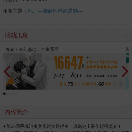
相關主題：
地。—關於地球的運動—
活動訊息
閱讀漫遊錄-2026上半年暢銷榜
2
內容簡介
✦第26回手塚治虫文化賞大賞得主，成為史上最年輕得獎者！