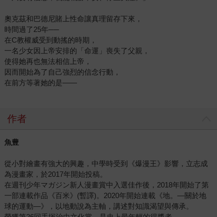
奧克茲和巴德尼賭上性命讓真理留存下來，
時間過了25年──
在C教權威受到動搖的時期，
一名少女因上帝安排的「命運」喪失了父親，
使得她再也無法相信上帝，
因而開始為了自己強烈的信念行動，
在前方等著她的是――
作者
魚豊
從小對繪畫有強大的興趣，中學時受到《爆漫王》影響，立志成
為漫畫家，於2017年開始投稿。
在週刊少年マガジン新人漫畫賞中入選佳作後，2018年開始了第
一部連載作品《百米》(暫譯)。2020年開始連載《地。—關於地
球的運動—》，以地動說為主軸，講述對知識渴望與傳承。
榮獲第26回手塚治虫文化賞，是史上最年輕的得獎者。