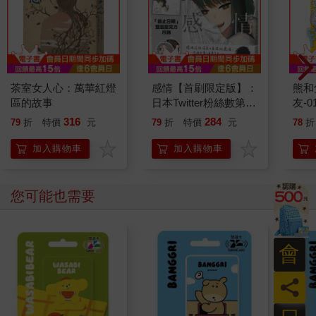
茶室女人心：萬華紅燈
感情【首刷限定版】：
熊和
區的故事
日本Twitter粉絲數第一
友-0
的插畫家「アボガド
316
284
79
折
特價
元
79
折
特價
元
78
折
6」全新畫集！首刷附
贈「印刷簽繪扉」「雙
加入購物車
加入購物車
面壓克力吊飾」
您可能也需要
會
員