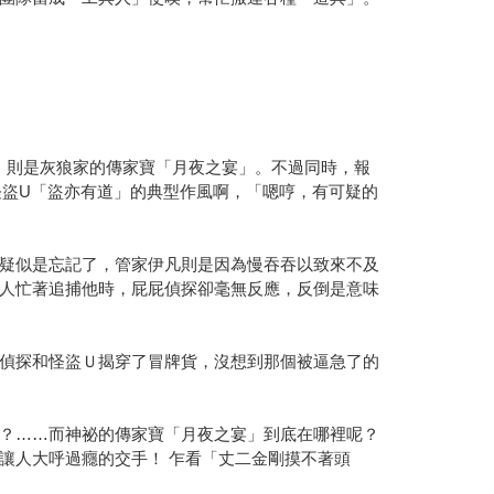
，則是灰狼家的傳家寶「月夜之宴」。不過同時，報
怪盜U「盜亦有道」的典型作風啊，「嗯哼，有可疑的
疑似是忘記了，管家伊凡則是因為慢吞吞以致來不及
人忙著追捕他時，屁屁偵探卻毫無反應，反倒是意味
偵探和怪盜Ｕ揭穿了冒牌貨，沒想到那個被逼急了的
？……而神祕的傳家寶「月夜之宴」到底在哪裡呢？
讓人大呼過癮的交手！ 乍看「丈二金剛摸不著頭