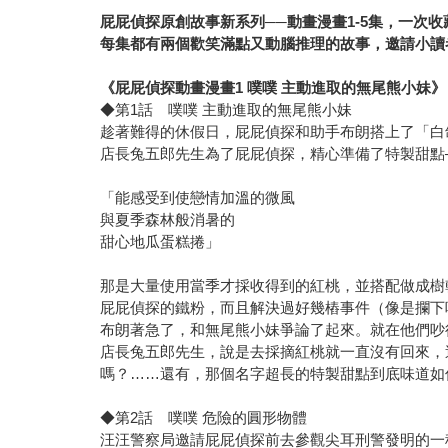
屁屁偵探原創故事新系列──動畫漫畫1-5集，一次收
每集都有兩個歡笑滿點又動腦推理的故事，邀請小讀
《屁屁偵探動畫漫畫1 噗噗 主動進取的無尾熊小妹》
◆第1話 噗噗 主動進取的無尾熊小妹
趁著難得的休假日，屁屁偵探和助手布朗搭上了「白
店長兔五郎先生為了屁屁偵探，精心準備了特製甜點
「能感受到使戀情加溫的微風
與夏季森林般消暑的
甜心地瓜蛋糕捲」
那是大量使用當季才採收得到的紅桃，並搭配做成樹
屁屁偵探的鐵粉，而且解決過好幾樁事件（像是攔下
布朗著急了，和無尾熊小妹爭論了起來。就在他們吵
店長兔五郎先生，說是去採摘紅桃就一直沒有回來，
嗎？……還有，那個名字超長的特製甜點到底味道如
◆第2話 噗噗 危險的圓形物體
汪汪警察局邀請屁屁偵探前去參觀尖耳刑警發明的一