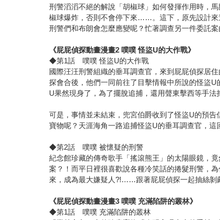
刑警滔滔不絕的解說「胡椒球」如何發揮作用時，馬
椒球爆炸，否則不會停下來……。這下，原先設計來
刑警們和布朗會怎麼應變呢？忙著調查另一件委託案
《屁屁偵探動畫漫畫2 噗噗 怪盜U的大作戰》
◆第1話 噗噗 怪盜U的大作戰
國際汪汪刑警組織的垂耳調查官，來到屁屁偵探居住
探會合後，他們一同前往了目擊情報中所說的怪盜U
U果然現身了，為了擺脫追捕，還用聲東擊西等手法
可是，事情並未結束，兜宮伯爵收到了怪盜U的預告
寶物呢？天涯海角一路追捕怪盜U的垂耳調查官，這
◆第2話 噗噗 被懷疑的刑警
紀念館珍藏的傳奇歌手「搖滾熊王」的太陽眼鏡，竟
案？！而平日裡很喜歡說各種冷笑話的捲髮刑警，為
來，成為最大嫌疑人?!……跟著屁屁偵探一起抽絲剝
《屁屁偵探動畫漫畫3 噗噗 充滿陷阱的叢林》
◆第1話 噗噗 充滿陷阱的叢林