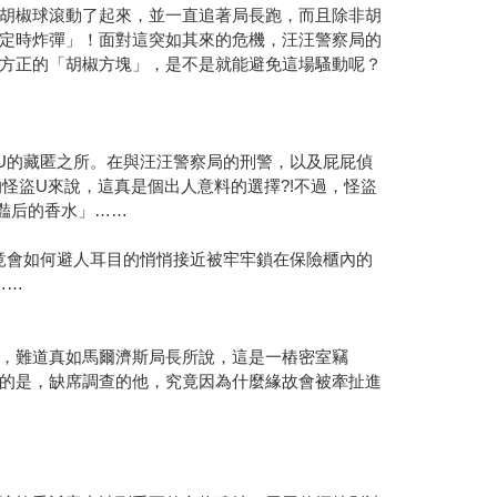
胡椒球滾動了起來，並一直追著局長跑，而且除非胡
定時炸彈」！面對這突如其來的危機，汪汪警察局的
方正的「胡椒方塊」，是不是就能避免這場騷動呢？
U的藏匿之所。在與汪汪警察局的刑警，以及屁屁偵
怪盜U來說，這真是個出人意料的選擇?!不過，怪盜
豔后的香水」……
竟會如何避人耳目的悄悄接近被牢牢鎖在保險櫃內的
……
，難道真如馬爾濟斯局長所說，這是一樁密室竊
的是，缺席調查的他，究竟因為什麼緣故會被牽扯進