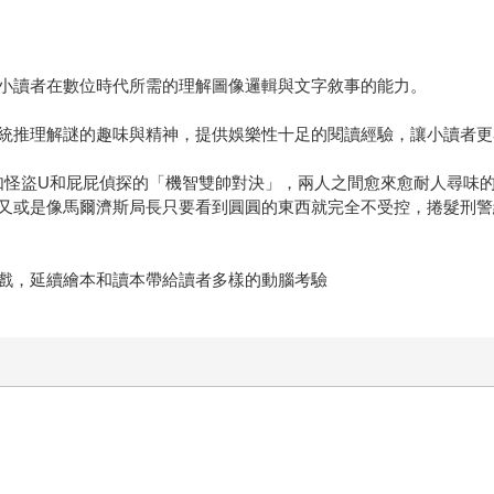
小讀者在數位時代所需的理解圖像邏輯與文字敘事的能力。
統推理解謎的趣味與精神，提供娛樂性十足的閱讀經驗，讓小讀者更
如怪盜U和屁屁偵探的「機智雙帥對決」，兩人之間愈來愈耐人尋味
又或是像馬爾濟斯局長只要看到圓圓的東西就完全不受控，捲髮刑警
戲，延續繪本和讀本帶給讀者多樣的動腦考驗