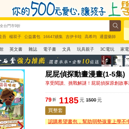
圭吾
楊双子
公益書包
16647續集
吉伊卡哇
高希均
通靈藥師
路邊攤新作
馬斯克
玩具總動員5
超慢跑
館
英文書
雜誌
電子書
文具
玩具親子
3C電玩
家
屁屁偵探動畫漫畫(1-5集)
享受閱讀、挑戰解謎！屁屁偵探原創故事新
1185
79
折
元
1500
元
買整套
認購希望書包，幫助弱勢孩童上學不