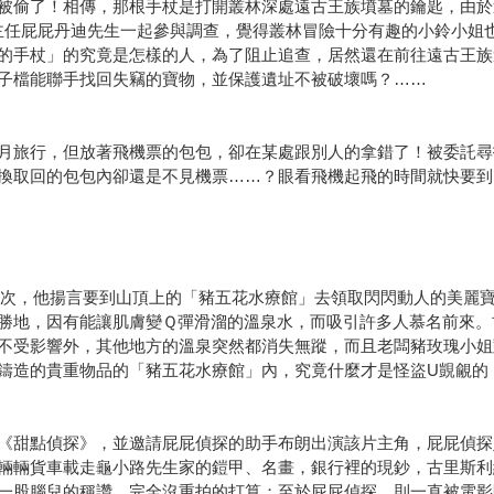
被偷了！相傳，那根手杖是打開叢林深處遠古王族墳墓的鑰匙，由於
主任屁屁丹迪先生一起參與調查，覺得叢林冒險十分有趣的小鈴小姐
的手杖」的究竟是怎樣的人，為了阻止追查，居然還在前往遠古王族
子檔能聯手找回失竊的寶物，並保護遺址不被破壞嗎？……
月旅行，但放著飛機票的包包，卻在某處跟別人的拿錯了！被委託尋
換取回的包包內卻還是不見機票……？眼看飛機起飛的時間就快要到
這次，他揚言要到山頂上的「豬五花水療館」去領取閃閃動人的美麗
勝地，因有能讓肌膚變Ｑ彈滑溜的溫泉水，而吸引許多人慕名前來。
不受影響外，其他地方的溫泉突然都消失無蹤，而且老闆豬玫瑰小姐
鑄造的貴重物品的「豬五花水療館」內，究竟什麼才是怪盜U覬覦的
《甜點偵探》，並邀請屁屁偵探的助手布朗出演該片主角，屁屁偵探
輛輛貨車載走龜小路先生家的鎧甲、名畫，銀行裡的現鈔，古里斯利
一股腦兒的稱讚，完全沒重拍的打算；至於屁屁偵探，則一直被電影