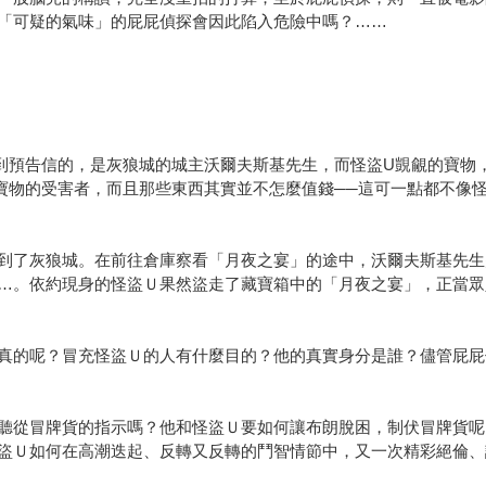
「可疑的氣味」的屁屁偵探會因此陷入危險中嗎？……
到預告信的，是灰狼城的城主沃爾夫斯基先生，而怪盜U覬覦的寶物
寶物的受害者，而且那些東西其實並不怎麼值錢──這可一點都不像
到了灰狼城。在前往倉庫察看「月夜之宴」的途中，沃爾夫斯基先生
…。依約現身的怪盜Ｕ果然盜走了藏寶箱中的「月夜之宴」，正當眾
真的呢？冒充怪盜Ｕ的人有什麼目的？他的真實身分是誰？儘管屁屁
聽從冒牌貨的指示嗎？他和怪盜Ｕ要如何讓布朗脫困，制伏冒牌貨呢
盜Ｕ如何在高潮迭起、反轉又反轉的鬥智情節中，又一次精彩絕倫、