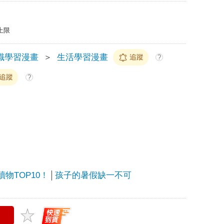
上限
識學習漫畫
＞
生活學習漫畫
追蹤
?
追蹤
?
物TOP10！
孩子的暑假缺一不可