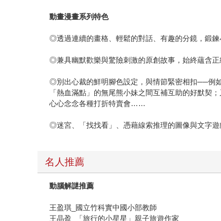
動畫漫畫系列特色
◎透過連續的畫格、輕鬆的對話、有趣的分鏡，鍛鍊
◎兼具幽默歡樂與驚險刺激的原創故事，始終蘊含正
◎別出心裁的鮮明腳色設定，與情節緊密相扣──例
「熱血滿點」的無尾熊小妹之間互補互助的好默契；
心心念念各種打折特賣會……
◎迷宮、「找找看」、憑藉線索推理的圖像與文字遊
名人推薦
動腦解謎推薦
王盈琪_國立竹科實中國小部教師
王晶盈_「旅行的小星星」親子旅遊作家