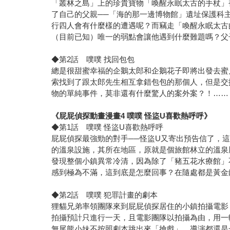
「叢林之島」上的珍貴寶物「喚醒永眠太古的手杖」
了自己的父親──「海的那一邊博物館」遺址保護科
行四人會有什麼樣的遭遇呢？而竊走「喚醒永眠太古
（目前已知）唯一的弱點會讓他遇到什麼難題嗎？父
◆第2話 噗噗 找回包包
總是很甜蜜幸福的企鵝太郎和企鵝花子即將出發去蜜
索找到了跟太郎先生相互拿錯包包的那個人，但是交
物的單純事件，莫非還有什麼驚人的案外案？！……
《屁屁偵探動畫漫畫4 噗噗 怪盜U喜歡熱呼呼》
◆第1話 噗噗 怪盜U喜歡熱呼呼
屁屁偵探最強勁的對手──怪盜U又寄出預告信了，
的溫泉設施，其所在地區，原就是個旅館林立的溫泉
發現整個小鎮異常冷清，因為除了「豬五花水療館」
感到極為不滿，這到底是怎麼回事？在隨處都是黃金
◆第2話 噗噗 犯罪計畫的劇本
狸貓兄弟率領團隊來到屁屁偵探居住的小鎮拍攝電影
拍攝預計只進行一天，且電影團隊以拍攝為由，用一
無尾熊小妹不按照劇本跳出來「搶戲」，導演都還是