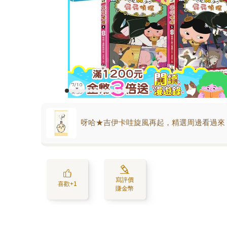
呀哈★吉伊卡哇旋風再起，精選周邊看過來
寫評價
喜歡+1
賺金幣