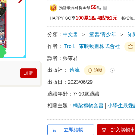
55
預計最高可得金幣
點
?
100累1點 4點抵1元
HAPPY GO享
折抵無
分類：
中文書
＞
童書/青少年
＞
知
作者：
Troll、東映動畫株式會社
譯者：
張東君
出版社：
遠流
追蹤
?
加購
出版日：
2023/06/29
適讀年齡：
7~10歲適讀
相關主題：
橋梁禮物套書
小學生最愛讀
立即結帳
加入購物車