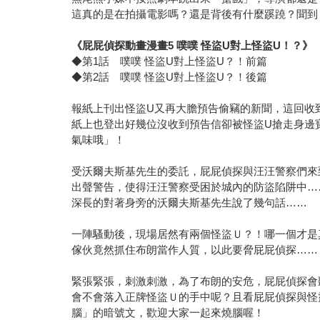
這真的是在拍攝電影嗎？還是背後有什麼蹊蹺？聞到
《屁屁偵探動畫漫畫5 噗噗 怪盜U對上怪盜U！？》
◆第1話 噗噗 怪盜U對上怪盜U？！前篇
◆第2話 噗噗 怪盜U對上怪盜U？！後篇
報紙上刊出怪盜U又再大膽預告偷竊的新聞，這回收
紙上也登出好幾位沒收到預告信卻被怪盜U搶走身邊
氣味哦」！
受沃爾夫斯基先生的委託，屁屁偵探與汪汪警察們來
出聲警告，使得汪汪警察受困於城內的防盜陷阱中…
深長的對著身旁的沃爾夫斯基先生說了幾句話……
一陣騷動後，現場居然有兩個怪盜Ｕ？！哪一個才是
傢伙竟然抓住布朗當作人質，以此要脅屁屁偵探……
緊張緊張，刺激刺激，為了布朗的安危，屁屁偵探會
會不會落入正牌怪盜Ｕ的手中呢？且看屁屁偵探與怪
腦」的暗號文，歡迎大家一起來燒腦喔！