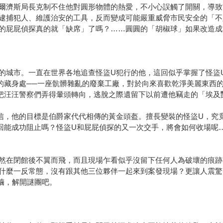
爾濟斯局長克制不住他對圓形物體的熱愛，不小心誤觸了開關，導致
逮捕犯人、維護治安的工具，反而變成可能嚴重威脅市民安全的「不
的屁屁偵探真的就「缺席」了嗎？……圓圓的「胡椒球」如果改造成
的城市。一直在世界各地追查怪盜U犯行的他，這回似乎掌握了怪盜
的藏身處──一座骯髒雜亂的廢棄工廠，對於向來喜歡乾淨美麗東西的
把汪汪警察們弄得暈頭轉向，逃脫之際遺留下以前遭他竊走的「埃及
信，他的目標是伯爵家代代相傳的黃金頭盔。擅長變裝的怪盜U，究
回能成功阻止嗎？怪盜U和屁屁偵探的又一次交手，將會如何收場呢
然在閉館後不翼而飛，而且現場乍看似乎沒留下任何人為破壞的痕跡
什麼一反常態，沒有跟其他三位夥伴一起來到案發現場？更讓人震驚
繭，解開謎團吧。