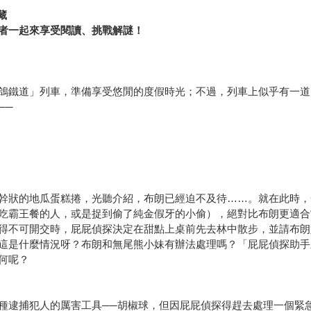
藏
者一起來享受閱讀、挑戰解謎！
鴿鐵道」列車，準備享受悠閒的度假時光；不過，列車上似乎有一道
──
幹狀的地瓜蛋糕捲，光聽介紹，布朗已經迫不及待……。就在此時，
吃霸王餐的人，或是捉到偷了純金假牙的小偷），絕對比布朗更適合
得不可開交時，屁屁偵探決定在甜點上桌前先去林中散步，並請布朗
這是什麼情況呀？布朗和無尾熊小妹有辦法處理嗎？「屁屁偵探助手
何呢？
種逮捕犯人的厲害工具──胡椒球，但因屁屁偵探得趕去處理一個緊