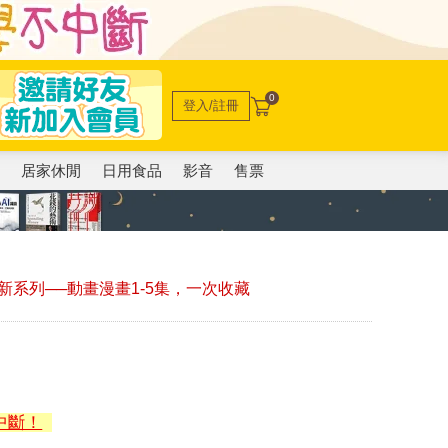
0
登入/註冊
電
居家休閒
日用食品
影音
售票
系列──動畫漫畫1-5集，一次收藏
中斷！