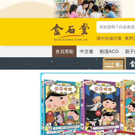
國中自修評量
東野
唯紅花綻放
奧德賽
會員獎勵
中文書
動漫ACG
親子