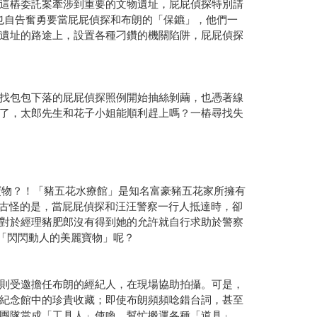
這樁委託案牽涉到重要的文物遺址，屁屁偵探特別請
也自告奮勇要當屁屁偵探和布朗的「保鑣」，他們一
遺址的路途上，設置各種刁鑽的機關陷阱，屁屁偵探
找包包下落的屁屁偵探照例開始抽絲剝繭，也憑著線
了，太郎先生和花子小姐能順利趕上嗎？一樁尋找失
寶物？！「豬五花水療館」是知名富豪豬五花家所擁有
古怪的是，當屁屁偵探和汪汪警察一行人抵達時，卻
對於經理豬肥郎沒有得到她的允許就自行求助於警察
「閃閃動人的美麗寶物」呢？
則受邀擔任布朗的經紀人，在現場協助拍攝。可是，
紀念館中的珍貴收藏；即使布朗頻頻唸錯台詞，甚至
團隊當成「工具人」使喚，幫忙搬運各種「道具」。