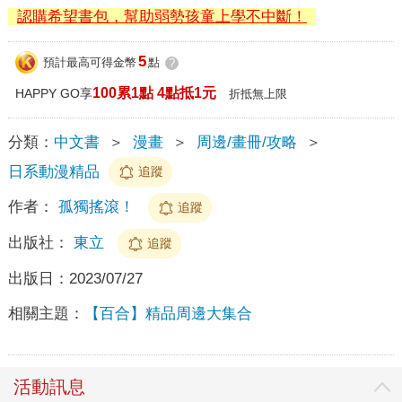
認購希望書包，幫助弱勢孩童上學不中斷！
5
預計最高可得金幣
點
?
100累1點 4點抵1元
HAPPY GO享
折抵無上限
分類：
中文書
＞
漫畫
＞
周邊/畫冊/攻略
＞
日系動漫精品
追蹤
作者：
孤獨搖滾！
追蹤
出版社：
東立
追蹤
出版日：
2023/07/27
相關主題：
【百合】精品周邊大集合
活動訊息