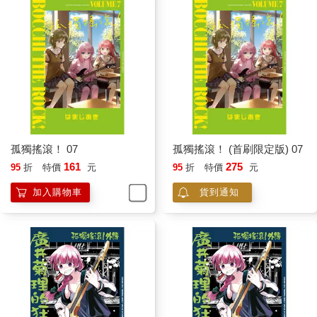
孤獨搖滾！ 07
孤獨搖滾！ (首刷限定版) 07
161
275
95
折
特價
元
95
折
特價
元
加入購物車
貨到通知