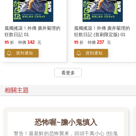
孤獨搖滾！外傳 廣井菊理的
孤獨搖滾！外傳 廣井菊理的
狂飲日記 01
狂飲日記 (首刷限定版) 01
142
237
95
折
特價
元
95
折
特價
元
貨到通知
貨到通知
看更多
相關主題
恐怖喔~膽小鬼慎入
警告！最新鮮的恐怖襲來，回頭千萬小心 (怕鬼