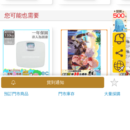
您可能也需要
【日本dretec】日本健
The Illusion of Now～
1664
貨到通知
康體重計-指針機械式-
此刻的幻象～
拍貼
預訂門市商品
門市庫存
大量採購
白色(BS-306WTKO)
680
260
77
折
特價
元
特價
元
特價
加入購物車
加入購物車
您可能會喜歡