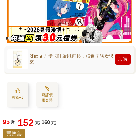
呀哈★吉伊卡哇旋風再起，精選周邊看過
加購
來
寫評價
喜歡+1
賺金幣
152
95
折
元
160
元
買整套