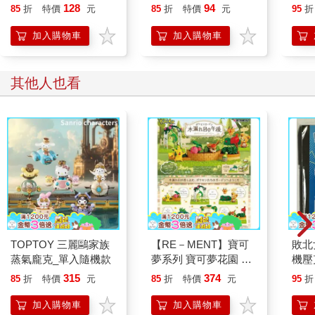
128
94
85
折
特價
元
85
折
特價
元
95
折
加入購物車
加入購物車
其他人也看
TOPTOY 三麗鷗家族
【RE－MENT】寶可
敗北
蒸氣龐克_單入隨機款
夢系列 寶可夢花園 陽
機壓
光灑落的午後 _單入隨
單入
315
374
85
折
特價
元
85
折
特價
元
95
折
機款（整組6款）
加入購物車
加入購物車