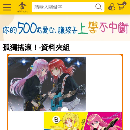
0
孤獨搖滾！‧資料夾組