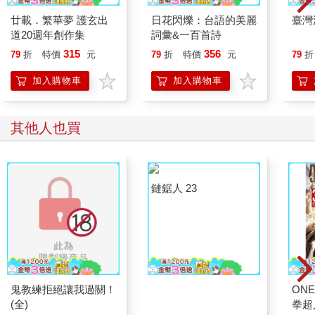
廿載．繁華夢 護玄出
日花閃爍：台語的美麗
臺灣
道20週年創作集
詞彙&一百首詩
315
356
79
折
特價
元
79
折
特價
元
79
折
加入購物車
加入購物車
其他人也買
鬼教練拒絕讓我過關！
鏈鋸人 23
ONE
(全)
拳超人