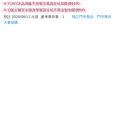
※ FUNY冰晶渦輪手持製冷風扇全站加購價$490
遊卡【受託代銷】
298
499
66
折
特價
元
特價
元
特價
※ Q版企鵝安全隨身警報器全站不限金額加購價$99
加入購物車
加入購物車
預計 2026/08/11 出貨
參考庫存量：1
預訂門市商品
門市庫存
大量採購
您可能會喜歡
怪獸8號 特別篇 保科
MARIE CLAIRE美麗
【T
特休日小冊子套組[限
佳人08月2026第400期
恆溫
加購]
肩/
180
209
特價
元
特價
元
220
1290
加熱
膝熱
加入購物車
加入購物車