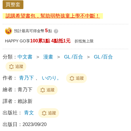
買整套
認購希望書包，幫助弱勢孩童上學不中斷！
5
預計最高可得金幣
點
?
100累1點 4點抵1元
HAPPY GO享
折抵無上限
分類：
中文書
＞
漫畫
＞
GL /百合
＞
GL /百合
追蹤
作者：
青乃下
、
いのり。
追蹤
繪者：
青乃下
追蹤
譯者：
賴詠新
出版社：
青文
追蹤
出版日：
2023/09/20