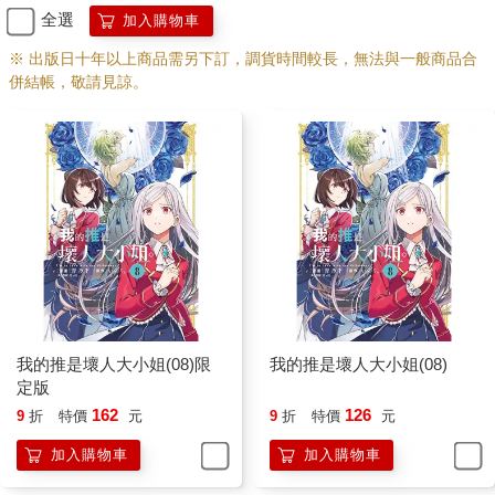
全選
加入購物車
※ 出版日十年以上商品需另下訂，調貨時間較長，無法與一般商品合
併結帳，敬請見諒。
我的推是壞人大小姐(08)限
我的推是壞人大小姐(08)
定版
162
126
9
折
特價
元
9
折
特價
元
加入購物車
加入購物車