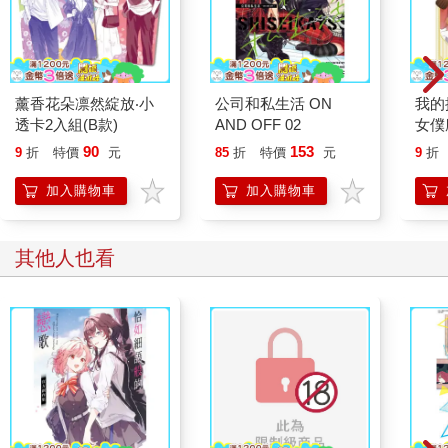
薰香花朵凛然綻放‧小
公司和私生活 ON
我的
透卡2入組(B款)
AND OFF 02
女僕
90
153
9
折
特價
元
85
折
特價
元
9
折
加入購物車
加入購物車
其他人也看