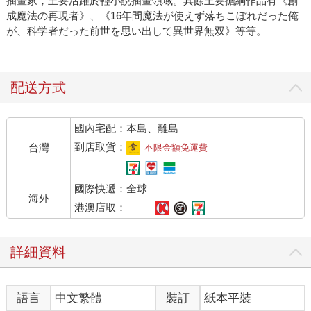
插畫家，主要活躍於輕小說插畫領域。其餘主要擔綱作品有《創
成魔法の再現者》、《16年間魔法が使えず落ちこぼれだった俺
が、科学者だった前世を思い出して異世界無双》等等。
配送方式
國內宅配：本島、離島
到店取貨：
台灣
不限金額免運費
國際快遞：全球
海外
港澳店取：
詳細資料
語言
中文繁體
裝訂
紙本平裝