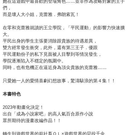
她在這遊戲中最喜歡的登場角色……並非作為攻略對象的王子
們，
而是壞人大小姐，克蕾雅．弗朗索瓦！
在零和克蕾雅就讀的王立學院，「平民運動」的影響力快速擴
大。
平民出身的學生主張要消除跟貴族的待遇差異，
雙方經常發生衝突，此外，還有第三王子．優跟
平民運動份子的私下見面被人目擊到等情況發生，
學院逐漸陷入不穩定的氛圍中。
同時，也有危機正在逼近身為頂尖貴族的克蕾雅……
只愛她一人的愛情喜劇幻想故事，驚濤駭浪的第４集！！
本書特色
2023年動畫化決定！
出自「成為小說家吧」的高人氣百合原作小說
眾所期待的漫畫改編作品！！
轉生到遊戲世界的前社畜ＯＬ×遊戲世界的惡役千金