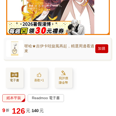
呀哈★吉伊卡哇旋風再起，精選周邊看過
加購
來
寫評價
電子書
喜歡+1
賺金幣
紙本平裝
Readmoo 電子書
126
9
折
元
140
元