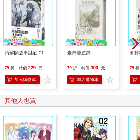
請解開故事謎底 01
臺灣漫遊錄
刪掉
229
300
79
折
特價
元
79
折
特價
元
79
折
加入購物車
加入購物車
其他人也買