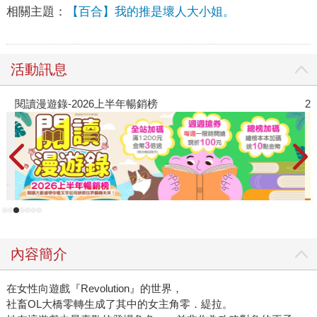
相關主題：
【百合】我的推是壞人大小姐。
活動訊息
閱讀漫遊錄-2026上半年暢銷榜
2
內容簡介
在女性向遊戲『Revolution』的世界，
社畜OL大橋零轉生成了其中的女主角零．緹拉。