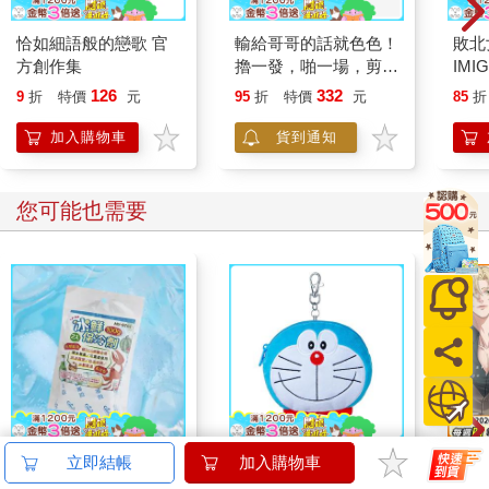
恰如細語般的戀歌 官
輸給哥哥的話就色色！
敗北
方創作集
擼一發，啪一場，剪刀
IMI
石頭布 (全)
WO
126
332
9
折
特價
元
95
折
特價
元
85
折
(全)
加入購物車
貨到通知
您可能也需要
冰鮮保冷劑-100gx2入
哆啦A夢大臉娃娃
那個A
立即結帳
加入購物車
x6組
Supercard拉繩造型悠
①