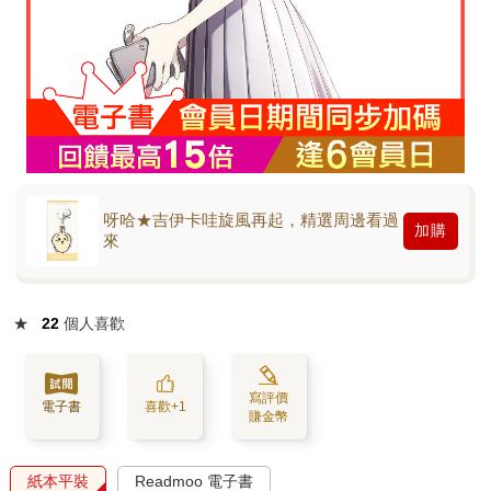
呀哈★吉伊卡哇旋風再起，精選周邊看過
加購
來
★
22
個人喜歡
寫評價
電子書
喜歡+1
賺金幣
紙本平裝
Readmoo 電子書