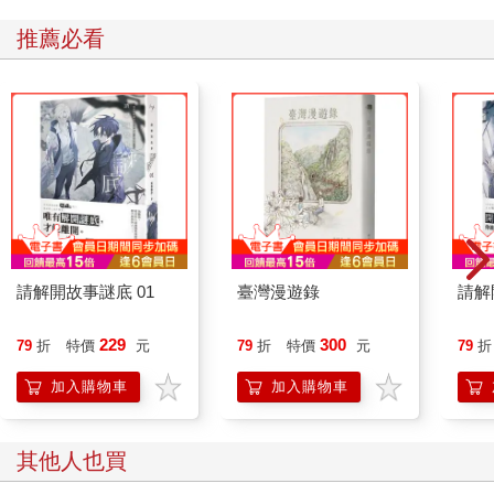
推薦必看
請解開故事謎底 01
臺灣漫遊錄
請解
229
300
79
折
特價
元
79
折
特價
元
79
折
加入購物車
加入購物車
其他人也買