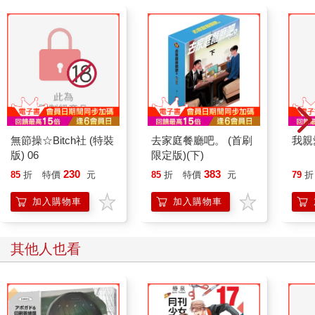
無節操☆Bitch社 (特裝
去家庭餐廳吧。 (首刷
我親
版) 06
限定版)(下)
230
383
85
折
特價
元
85
折
特價
元
79
折
加入購物車
加入購物車
其他人也看