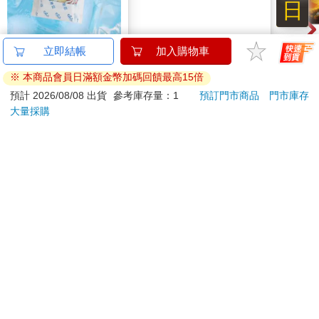
日
冰鮮保冷劑-100gx2入
【精靈寶可夢】開心皮
52
立即結帳
加入購物車
x6組
卡丘－尼龍手提袋
巨人
※ 本商品會員日滿額金幣加碼回饋最高15倍
298
390
66
折
特價
元
8
折
特價
元
特價
預計 2026/08/08 出貨
參考庫存量：1
預訂門市商品
門市庫存
大量採購
加入購物車
加入購物車
您可能會喜歡