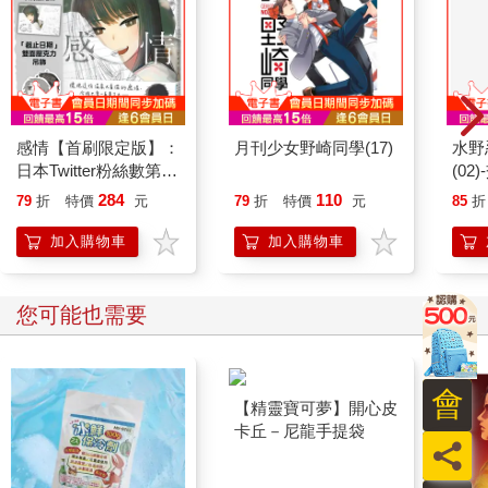
感情【首刷限定版】：
月刊少女野崎同學(17)
水野
日本Twitter粉絲數第一
(02
的插畫家「アボガド
284
110
79
折
特價
元
79
折
特價
元
85
折
6」全新畫集！首刷附
贈「印刷簽繪扉」「雙
加入購物車
加入購物車
面壓克力吊飾」
您可能也需要
會
員