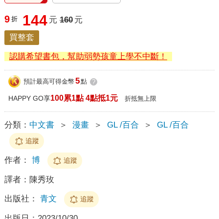
144
9
折
元
160
元
買整套
認購希望書包，幫助弱勢孩童上學不中斷！
5
預計最高可得金幣
點
?
100累1點 4點抵1元
HAPPY GO享
折抵無上限
分類：
中文書
＞
漫畫
＞
GL /百合
＞
GL /百合
追蹤
作者：
博
追蹤
譯者：
陳秀玫
出版社：
青文
追蹤
出版日：
2023/10/30