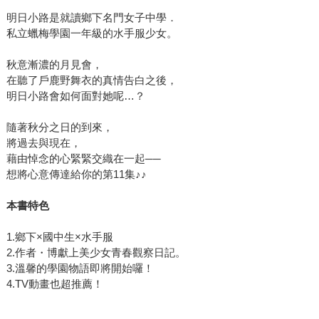
明日小路是就讀鄉下名門女子中學．
私立蠟梅學園一年級的水手服少女。
秋意漸濃的月見會，
在聽了戶鹿野舞衣的真情告白之後，
明日小路會如何面對她呢…？
隨著秋分之日的到來，
將過去與現在，
藉由悼念的心緊緊交織在一起──
想將心意傳達給你的第11集♪♪
本書特色
1.鄉下×國中生×水手服
2.作者・博獻上美少女青春觀察日記。
3.溫馨的學園物語即將開始囉！
4.TV動畫也超推薦！