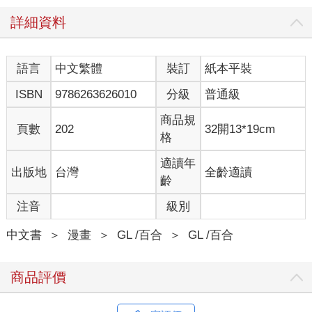
詳細資料
語言
中文繁體
裝訂
紙本平裝
ISBN
9786263626010
分級
普通級
商品規
頁數
202
32開13*19cm
格
適讀年
出版地
台灣
全齡適讀
齡
注音
級別
中文書
＞
漫畫
＞
GL /百合
＞
GL /百合
商品評價