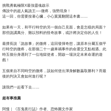
挑戰勇氣極限X最強靈魂啟示
傳說中的超人氣詭王──微疼，強勢現身！
這一回，你需要按著心臟，小心翼翼翻開這本書……
如果有一天，和平行時空的另一個自己見面，會是怎樣的局面？
那些詭譎萬分、難以預料的怪奇故事，或許將決定你的人生！
最擅長說「詭故事」的微疼，這回發揮奇想，讓原本分屬五個平
行時空的微疼，在那個二十一歲車禍事件的命運交叉點相遇。此
時五個分身遇到了一位地獄使者，開啟一場決定未來命運的遊
戲！
五個來自不同時空的微疼，該如何使出渾身解數贏取勝利？而最
後的判決又會如何進行呢？
讓我們一起看下去……
超有事推薦
阿慢｜《百鬼夜行誌》作者、恐怖圖文作家