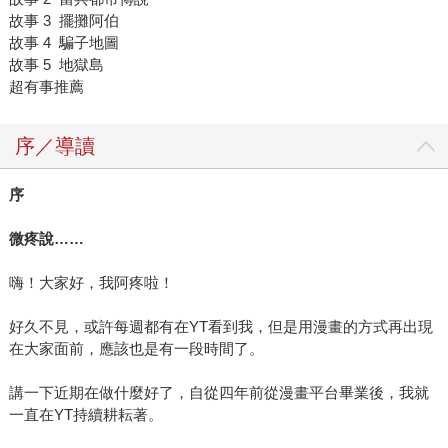
故事 3 擺攤阿伯
故事 4 騙子地圖
故事 5 地獄島
超有事推薦
序／導讀
序
微疼說
……
嗨！大家好，我阿疼啦！
好久不見，或許每週都有在YT看到我，但是用漫畫的方式再出現
在大家面前，應該也是有一段時間了。
講一下近期在做什麼好了，自從四年前從漫畫平台畢業後，我就
一直在YT持續耕耘著。