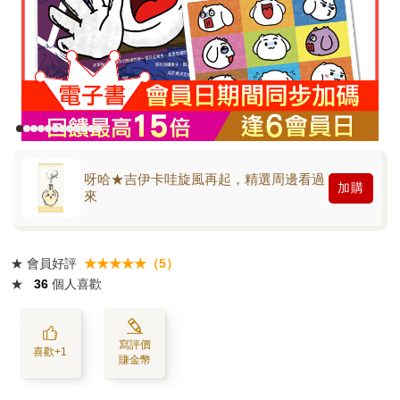
呀哈★吉伊卡哇旋風再起，精選周邊看過
加購
來
★
會員好評
★★★★★（5）
★
36
個人喜歡
寫評價
喜歡+1
賺金幣