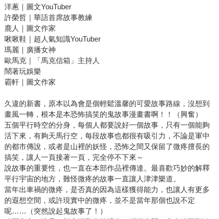
洋蔥｜圖文YouTuber
許榮哲｜華語首席故事教練
鹿人｜圖文作家
啾啾鞋｜超人氣知識YouTuber
瑪麗｜廣播女神
歐馬克｜「馬克信箱」主持人
鬧著玩娛樂
霸軒｜圖文作家
久違的新書，原本以為會是個輕鬆溫馨的可愛故事路線，沒想到
畫風一轉，根本是本恐怖搞笑的鬼故事漫畫書啊！！（興奮）
五個平行時空的分身，每個人都要說好一個故事，只有一個能夠
活下來，有夠天馬行空，每段故事也都很有吸引力，不論是軍中
的都市傳說，或者是山裡的妖怪，恐怖之間又保留了微疼擅長的
搞笑，讓人一頁接著一頁，完全停不下來～
說故事的重要性，也一直在本部作品裡傳達。最喜歡巧妙的解釋
平行宇宙的地方，難怪微疼的故事一直讓人津津樂道。
當年出車禍的微疼，是否真的因為這樣獲得能力，也讓人有更多
的遐想空間，或許現實中的微疼，並不是當年那個也說不定
呢……（突然說起鬼故事了！）