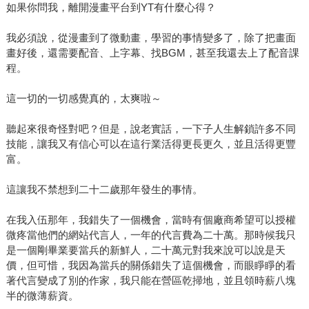
如果你問我，離開漫畫平台到YT有什麼心得？
我必須說，從漫畫到了微動畫，學習的事情變多了，除了把畫面
畫好後，還需要配音、上字幕、找BGM，甚至我還去上了配音課
程。
這一切的一切感覺真的，太爽啦～
聽起來很奇怪對吧？但是，說老實話，一下子人生解鎖許多不同
技能，讓我又有信心可以在這行業活得更長更久，並且活得更豐
富。
這讓我不禁想到二十二歲那年發生的事情。
在我入伍那年，我錯失了一個機會，當時有個廠商希望可以授權
微疼當他們的網站代言人，一年的代言費為二十萬。那時候我只
是一個剛畢業要當兵的新鮮人，二十萬元對我來說可以說是天
價，但可惜，我因為當兵的關係錯失了這個機會，而眼睜睜的看
著代言變成了別的作家，我只能在營區乾掃地，並且領時薪八塊
半的微薄薪資。