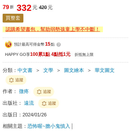
332
79
折
元
420
元
買整套
認購希望書包，幫助弱勢孩童上學不中斷！
15
預計最高可得金幣
點
?
100累1點 4點抵1元
HAPPY GO享
折抵無上限
分類：
中文書
＞
文學
＞
圖文繪本
＞
華文圖文
追蹤
作者：
微疼
追蹤
出版社：
遠流
追蹤
出版日：
2024/01/26
相關主題：
恐怖喔~膽小鬼慎入