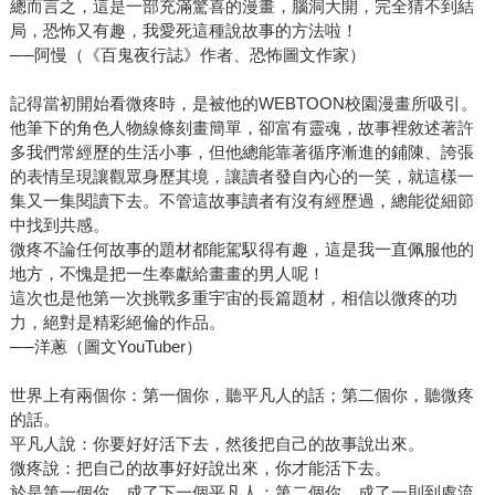
總而言之，這是一部充滿驚喜的漫畫，腦洞大開，完全猜不到結
局，恐怖又有趣，我愛死這種說故事的方法啦！
──阿慢（《百鬼夜行誌》作者、恐怖圖文作家）
記得當初開始看微疼時，是被他的WEBTOON校園漫畫所吸引。
他筆下的角色人物線條刻畫簡單，卻富有靈魂，故事裡敘述著許
多我們常經歷的生活小事，但他總能靠著循序漸進的鋪陳、誇張
的表情呈現讓觀眾身歷其境，讓讀者發自內心的一笑，就這樣一
集又一集閱讀下去。不管這故事讀者有沒有經歷過，總能從細節
中找到共感。
微疼不論任何故事的題材都能駕馭得有趣，這是我一直佩服他的
地方，不愧是把一生奉獻給畫畫的男人呢！
這次也是他第一次挑戰多重宇宙的長篇題材，相信以微疼的功
力，絕對是精彩絕倫的作品。
──洋蔥（圖文YouTuber）
世界上有兩個你：第一個你，聽平凡人的話；第二個你，聽微疼
的話。
平凡人說：你要好好活下去，然後把自己的故事說出來。
微疼說：把自己的故事好好說出來，你才能活下去。
於是第一個你，成了下一個平凡人；第二個你，成了一則到處流