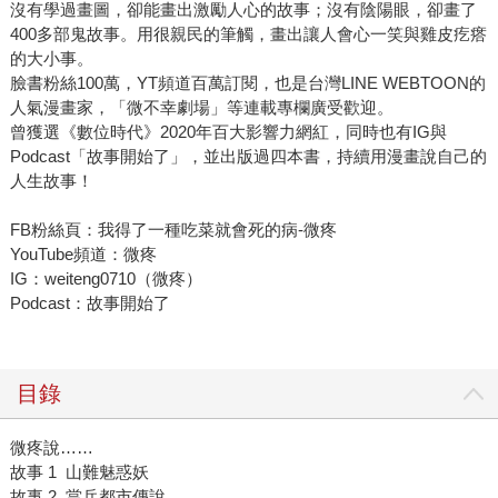
沒有學過畫圖，卻能畫出激勵人心的故事；沒有陰陽眼，卻畫了
400多部鬼故事。用很親民的筆觸，畫出讓人會心一笑與雞皮疙瘩
的大小事。
臉書粉絲100萬，YT頻道百萬訂閱，也是台灣LINE WEBTOON的
人氣漫畫家，「微不幸劇場」等連載專欄廣受歡迎。
曾獲選《數位時代》2020年百大影響力網紅，同時也有IG與
Podcast「故事開始了」，並出版過四本書，持續用漫畫說自己的
人生故事！
FB粉絲頁：我得了一種吃菜就會死的病-微疼
YouTube頻道：微疼
IG：weiteng0710（微疼）
Podcast：故事開始了
目錄
微疼說……
故事 1 山難魅惑妖
故事 2 當兵都市傳說