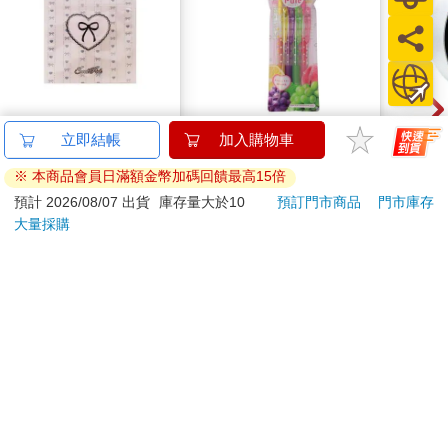
簡單生活-可愛夾鏈袋6
百樂果汁筆0.5 PURE
北極
立即結帳
加入購物車
入(蝴蝶結)
聯名 4色組(限量)
48
※ 本商品會員日滿額金幣加碼回饋最高15倍
35
144
特價
元
8
折
特價
元
88
折
預計 2026/08/07 出貨
庫存量大於10
預訂門市商品
門市庫存
大量採購
加入購物車
加入購物車
您可能會喜歡