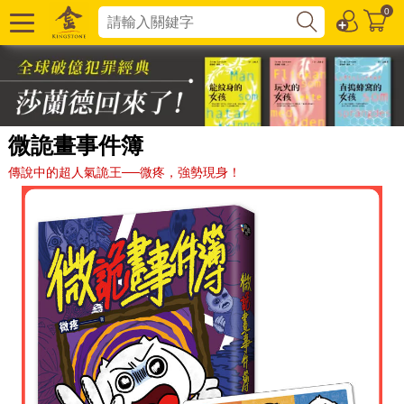
0
微詭畫事件簿
傳說中的超人氣詭王──微疼，強勢現身！