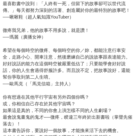
最喜歡書中說到：「人終有一死，但留下的故事卻可以世代流
傳。」每天都努力深刻的活著、創造屬於你的最特別的故事吧！
──啾啾鞋（超人氣知識YouTuber）
微疼我兄弟，他的故事不用多說，就是讚！
──瑪麗（廣播女神）
希望在每個時空的微疼、每個時空的你／妳，都能注意行車安
全，走路小心、開車注意，然後磨練自己的說故事跟表達能力。
好好說話的能力在這個時空被嚴重低估了；只要能學會好好說
話，你的人生會過得舒服許多。而且說不定，把故事說好，還能
幫你爭取到第二人生唷。
──歐馬克（「馬克信箱」主持人）
你有想過在其他平行宇宙有另外四個你嗎？
或，你相信自己存在於其他宇宙嗎？
如果這是真的，不同的你會上演怎樣不同的人生劇場？
最會說鬼畫鬼的鬼才──微疼，睽違三年終於出新書啦（掌聲先催
落去）！
這本書告訴你，要說好一個故事，才能換來活下去的機會。