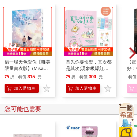
借一場天色愛你【唯美
首先你要快樂，其次都
【電
限量書衣版】(MisaX
是其次(現象級爆紅互
好：
晨羽X琉影X瑪琪朵最
動插畫書，特別贈送可
封情
315
300
79
折
特價
元
79
折
特價
元
特價
強心動聯手)
愛書籤、防水貼紙，讓
每一天都充滿驚
加入購物車
加入購物車
您可能也需要