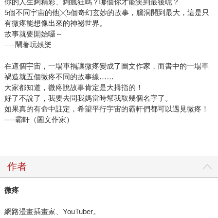
你的人生夠精彩、夠瘋狂嗎？哪個你才能笑到最後呢？
5個不同宇宙的他╳5個奇幻玄妙的故事，腦洞開到最大，這是只
有微疼能想像出來的神祕世界。
故事就要開始囉～
──鬧著玩娛樂
在這個宇宙，一場車禍讓微疼變成了圖文作家，而書中的一場車
禍造就五個微疼不同的故事線……
大家都知道，微疼說故事肯定是大拇指的！
好了不說了，我要去問我媽當時幫我取幾個名字了。
如果真的有命中註定，希望平行宇宙的霸軒們都可以遇見微疼！
──霸軒（圖文作家）
作者
微疼
網路漫畫插畫家、YouTuber。