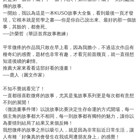
傳的故事。
一開始，我以為這是一本KUSO故事大全集，看到最後一頁才發
現，它根本就是哲學之書──你是你自己說出來、最好的那一個故
事，其餘的，都會死。
──許榮哲（華語首席故事教練）
平常微疼的作品我只敢在早上看，因為我膽小，不過這次作品有
種奇幻的感覺，題材也非常有趣，才看完前面幾頁，就一直很想
知道後續的劇情。
推薦大家來看看這部好看的漫畫！
──鹿人（圖文作家）
不知不覺就看完了！
一直都很喜歡微疼的故事，尤其是鬼故事系列更是每次都有意想
不到的展開！
《微詭畫事件簿》以說故事比賽決定生存命運的方式開場，每一
個主角的故事都大不相同，每一則故事都有獨特的魅力，讓你以
為要猜到結局了結果又來個反轉！
我想微疼的故事之所以吸引人，就是因為非常貼近日常生活，讓
人有種「好像真的會發生在我或周遭朋友身上」的感覺！