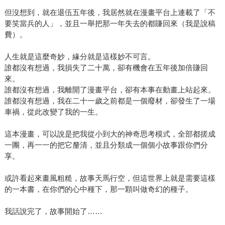
但沒想到，就在退伍五年後，我居然就在漫畫平台上連載了「不
要笑當兵的人」，並且一舉把那一年失去的都賺回來（我是說稿
費）。
人生就是這麼奇妙，緣分就是這樣妙不可言。
誰都沒有想過，我損失了二十萬，卻有機會在五年後加倍賺回
來。
誰都沒有想過，我離開了漫畫平台，卻有本事在動畫上站起來。
誰都沒有想過，我在二十一歲之前都是一個廢材，卻發生了一場
車禍，從此改變了我的一生。
這本漫畫，可以說是把我從小到大的神奇思考模式，全部都搓成
一團，再一一的把它釐清，並且分類成一個個小故事跟你們分
享。
或許看起來畫風粗糙，故事天馬行空，但這世界上就是需要這樣
的一本書，在你們的心中種下，那一顆叫做奇幻的種子。
我話說完了，故事開始了……