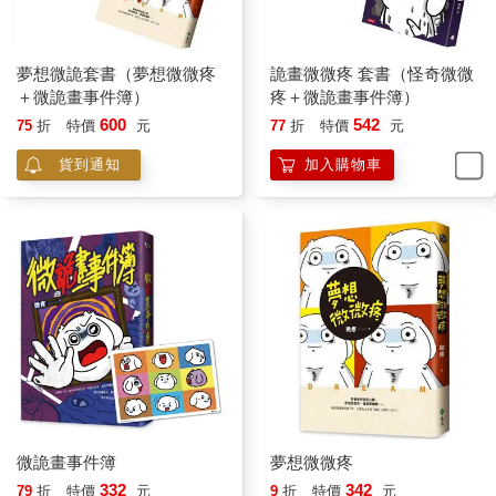
夢想微詭套書（夢想微微疼
詭畫微微疼 套書（怪奇微微
＋微詭畫事件簿）
疼＋微詭畫事件簿）
600
542
75
折
特價
元
77
折
特價
元
貨到通知
加入購物車
微詭畫事件簿
夢想微微疼
332
342
79
折
特價
元
9
折
特價
元