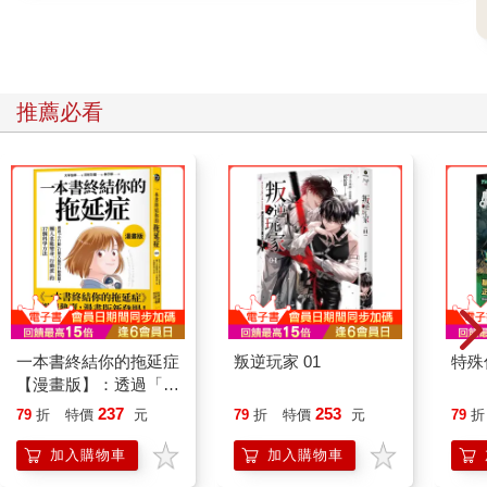
推薦必看
一本書終結你的拖延症
叛逆玩家 01
特殊傳
【漫畫版】：透過「小
行動」打開大腦的行動
237
253
79
折
特價
元
79
折
特價
元
79
折
開關，懶人也能變身
「行動派」的37個科
加入購物車
加入購物車
學方法