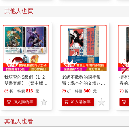
其他人也買
我培育的S級們【1+2
老師不敢教的國學常
擁有
雙書套組】（繁中版獨
識：課本外的文壇八
春的
家珍藏：強者BUFF書
卦、黑暗朝堂、追愛火
816
340
85
折
特價
元
79
折
特價
元
79
折
籤──獵人韓宥辰+魔
葬場……把古人剝光
獸和平）
光，一探赤裸裸的人性
加入購物車
加入購物車
真相！
其他人也看