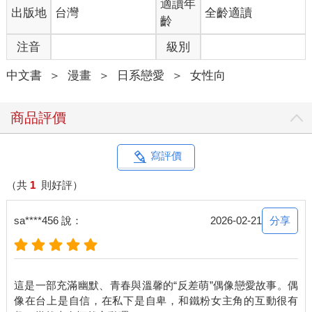
適讀年
出版地
台灣
全齡適讀
齡
注音
級別
中文書
＞
漫畫
＞
日系戀愛
＞
女性向
商品評價
寫評價
（共
1
則好評）
分享
sa****456 說：
2026-02-21
這是一部充滿幽默、青春與溫馨的“反差萌”偶像戀愛故事。偶
像在台上是自信，在私下是自卑，和鐵粉女主角的互動很有