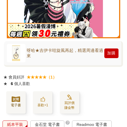
呀哈★吉伊卡哇旋風再起，精選周邊看過
加購
來
★
會員好評
★★★★★（1）
★
6
個人喜歡
寫評價
電子書
喜歡+1
賺金幣
?
紙本平裝
金石堂 電子書
Readmoo 電子書