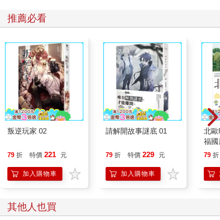
推薦必看
叛逆玩家 02
請解開故事謎底 01
北歐
福國
221
229
79
折
特價
元
79
折
特價
元
79
折
加入購物車
加入購物車
其他人也買