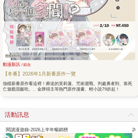
動漫新訊
/ 綜合
【冬番】2026年1月新番原作一覽
強檔新番原作看這裡！葬送的芙莉蓮、咒術迴戰、判處勇者刑、靠死
亡遊戲混飯吃。、金牌得主等熱門原作漫畫、輕小說79折起！
活動訊息
閱讀漫遊錄-2026上半年暢銷榜
2