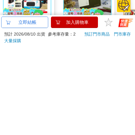
任天堂 NS2 Switch 2
NEW拾光V-25K橫線簡
角色
立即結帳
加入購物車
寶可夢Pokopia同捆主
約筆記本-松影
送的
預計 2026/08/10 出貨
參考庫存量：2
預訂門市商品
門市庫存
機+NS遊戲多選+充電
18880
240
特價
元
特價
元
特價
19380
大量採購
座+包貼+類比套
加入購物車
加入購物車
您可能會喜歡