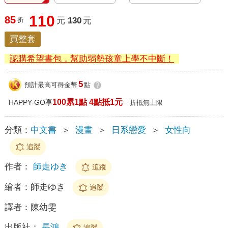
110
85
折
元
130
元
買整套
認購希望書包，幫助弱勢孩童上學不中斷！
5
預計最高可得金幣
點
?
100累1點 4點抵1元
HAPPY GO享
折抵無上限
分類：
中文書
＞
漫畫
＞
日系戀愛
＞
女性向
追蹤
作者：
師走ゆき
追蹤
繪者：
師走ゆき
追蹤
譯者：
陳幼雯
出版社：
長鴻
追蹤