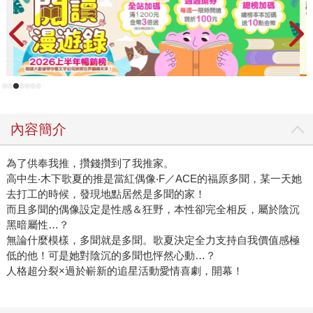
內容簡介
為了供奉我推，攢錢攢到了我推家。
高中生‧木下歌夏的推是當紅偶像‧F／ACE的福原多聞，某一天她
去打工的時候，發現地點居然是多聞的家！
而且多聞的偶像設定是性感＆狂野，本性卻完全相反，屬於陰沉
黑暗屬性…？
無論什麼模樣，多聞就是多聞。歌夏決定全力支持自我價值感極
低的他！可是她對陰沉的多聞也怦然心動…？
人格超分裂×過於嶄新的追星活動愛情喜劇，開幕！