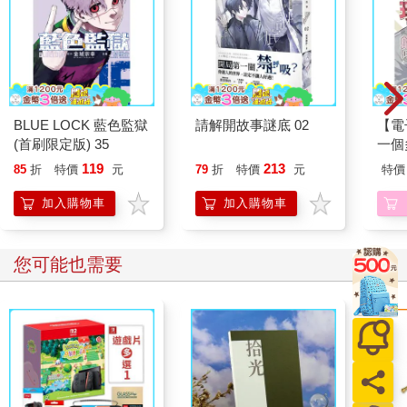
BLUE LOCK 藍色監獄
請解開故事謎底 02
【電
(首刷限定版) 35
一個
119
213
85
折
特價
元
79
折
特價
元
特價
加入購物車
加入購物車
您可能也需要