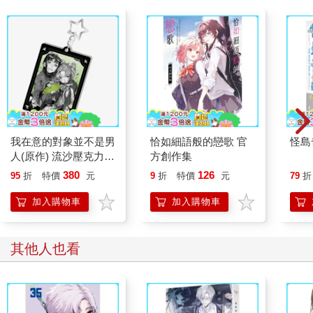
我在意的對象並不是男
恰如細語般的戀歌 官
怪島
人(原作) 流沙壓克力鑰
方創作集
匙圈 B
380
126
95
折
特價
元
9
折
特價
元
79
折
加入購物車
加入購物車
其他人也看