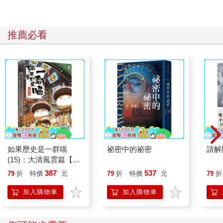
推薦必看
如果歷史是一群喵
祕密中的祕密
請解
(15)：大清風雲篇【萌
貓漫畫學歷史】
387
537
79
折
特價
元
79
折
特價
元
79
折
加入購物車
加入購物車