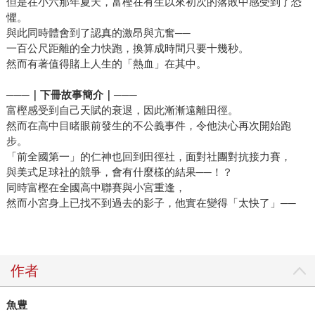
但是在小六那年夏天，富樫在有生以來初次的落敗中感受到了恐
懼。
與此同時體會到了認真的激昂與亢奮──
一百公尺距離的全力快跑，換算成時間只要十幾秒。
然而有著值得賭上人生的「熱血」在其中。
───
｜下冊故事簡介｜───
富樫感受到自己天賦的衰退，因此漸漸遠離田徑。
然而在高中目睹眼前發生的不公義事件，令他決心再次開始跑
步。
「前全國第一」的仁神也回到田徑社，面對社團對抗接力賽，
與美式足球社的競爭，會有什麼樣的結果──！？
同時富樫在全國高中聯賽與小宮重逢，
然而小宮身上已找不到過去的影子，他實在變得「太快了」──
作者
魚豊