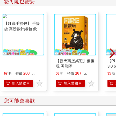
您可能也需要
【針織手提包】 手提
【新天鵝堡桌遊】傻傻
【P
袋 高磅數針織包 飲料
玩 黑熊隊
3.0
袋 收納袋 禮物袋
紫 
200
167
67
折
特價
元
58
折
特價
元
95
折
加入購物車
加入購物車
您可能會喜歡