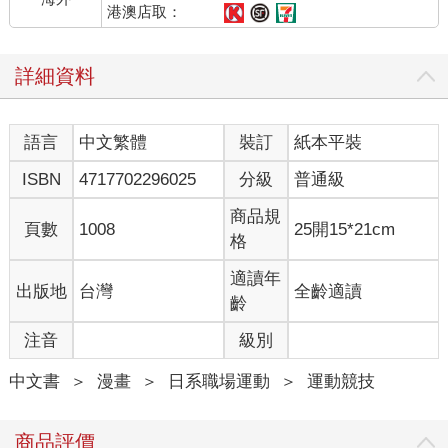
港澳店取：
詳細資料
語言
中文繁體
裝訂
紙本平裝
ISBN
4717702296025
分級
普通級
商品規
頁數
1008
25開15*21cm
格
適讀年
出版地
台灣
全齡適讀
齡
注音
級別
中文書
＞
漫畫
＞
日系職場運動
＞
運動競技
商品評價