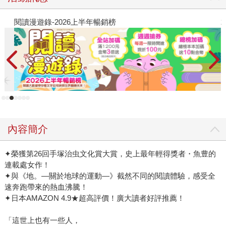
閱讀漫遊錄-2026上半年暢銷榜
2
內容簡介
✦榮獲第26回手塚治虫文化賞大賞，史上最年輕得獎者・魚豊的
連載處女作！
✦與《地。—關於地球的運動—》截然不同的閱讀體驗，感受全
速奔跑帶來的熱血沸騰！
✦日本AMAZON 4.9★超高評價！廣大讀者好評推薦！
「這世上也有一些人，