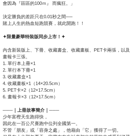
會因為『區區的100ｍ』 而瘋狂。」
決定勝負的差距只在0.01秒之間──
賭上人生的熱血短跑競賽，就此開跑！！
✦
限量豪華特裝版同步上市！
✦
內含新裝版上、下冊、收藏書盒、收藏畫板、PET卡兩張，以及
畫報卡三張。
1. 單行本上冊×1
2. 單行本下冊×1
3. 收藏書盒×1
4. 收藏畫板×1（14×20.5cm）
5. PET卡×2（12×17.5cm）
6. 畫報卡×3（12×17.5cm）
───
｜上冊故事簡介｜───
少年富樫天生跑得快，
因此在一百公尺賽跑中位列全國第一。
不管「朋友」或「容身之處」，他藉由「它」獲得了一切。