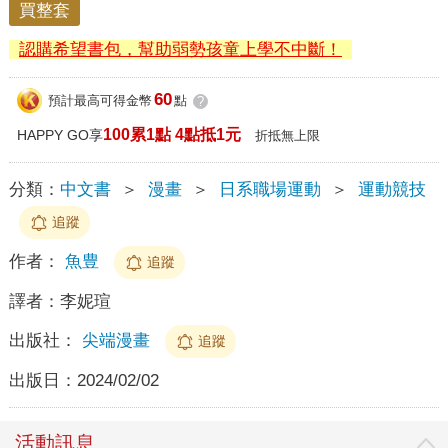
買整套
認購希望書包，幫助弱勢孩童上學不中斷！
60
預計最高可得金幣
點
?
100累1點 4點抵1元
HAPPY GO享
折抵無上限
分類：
中文書
＞
漫畫
＞
日系職場運動
＞
運動競技
追蹤
作者：
魚豊
追蹤
譯者：
李妮瑄
出版社：
尖端漫畫
追蹤
出版日：
2024/02/02
活動訊息