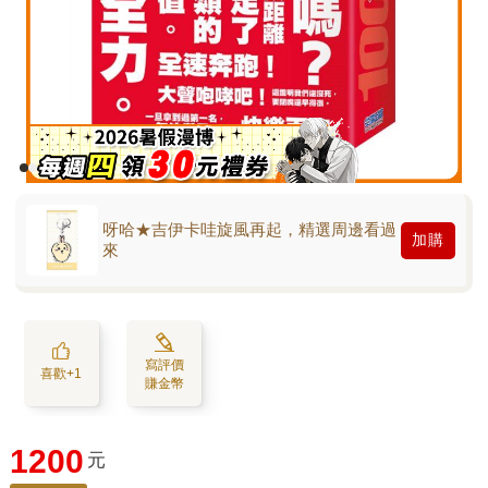
呀哈★吉伊卡哇旋風再起，精選周邊看過
加購
來
寫評價
喜歡+1
賺金幣
1200
元