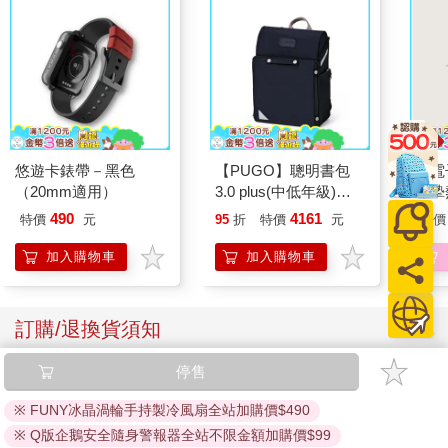
悠遊卡錶帶－黑色
【PUGO】聰明書包
【電
（20mm適用）
3.0 plus(中低年級)酷
真摯
黑 全新進化玩美上市
員帶
490
4161
特價
元
95
折
特價
元
特價
～(第
加入購物車
加入購物車
訂購/退換貨須知
停售
加入金石堂 LINE 官方帳號『完成綁定』，隨時掌握出貨動
態：
※ FUNY冰晶渦輪手持製冷風扇全站加購價$490
※ Q版企鵝安全隨身警報器全站不限金額加購價$99