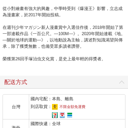
從小對繪畫有強大的興趣，中學時受到《爆漫王》影響，立志成
為漫畫家，於2017年開始投稿。
在週刊少年マガジン新人漫畫賞中入選佳作後，2018年開始了第
一部連載作品《一百公尺。—100M—》。2020年開始連載《地。
—關於地球的運動—》，以地動說為主軸，講述對知識渴望與傳
承，除了獲獎無數，也備受眾多讀者讚譽。
榮獲第26回手塚治虫文化賞，是史上最年輕的得獎者。
配送方式
國內宅配：本島、離島
到店取貨：
台灣
不限金額免運費
國際快遞：全球
海外