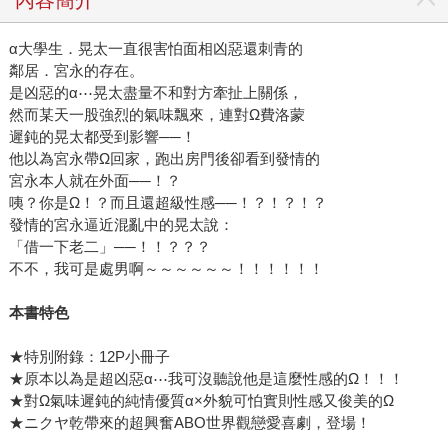
α大學生．晃太一直很害怕面相凶惡還刺青的
鄰居．宮永的存在。
是凶惡的α⋯晃太盡量不和對方牽扯上關係，
然而某天一股強烈的氣味飄來，連對Ω費洛蒙
遲鈍的晃太都受到影響──！
他以為宮永帶Ω回家，跑出房門後卻看到發情的
宮永本人就在外面──！？
咦？你是Ω！？而且還超級性感──！？！？！？
發情的宮永逼近混亂中的晃太說：
「借一下老二」──！！？？？
不不，我可是處男啊～～～～～～！！！！！！
本書特色
★特別附錄：12P小冊子
★原本以為是超凶惡α⋯我可沒聽說他是這麼性感的Ω！！！
★對Ω氣味遲鈍的純情優質α×外貌可怕實則性感又俊美的Ω
★ニクヤ乾帶來的超興奮ABO世界觀戀愛喜劇，登場！