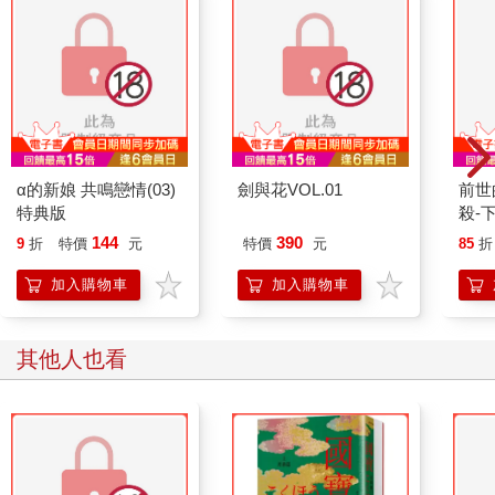
α的新娘 共鳴戀情(03)
劍與花VOL.01
前世
特典版
殺-
144
390
9
折
特價
元
特價
元
85
折
加入購物車
加入購物車
其他人也看