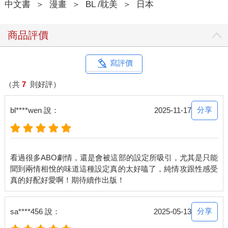
中文書
＞
漫畫
＞
BL /耽美
＞
日本
商品評價
寫評價
（共
7
則好評）
分享
bl****wen 說：
2025-11-17
看過很多ABO劇情，還是會被這部的設定所吸引，尤其是只能
聞到兩情相悅的味道這種設定真的太好嗑了，純情攻跟性感受
分享
sa****456 說：
2025-05-13