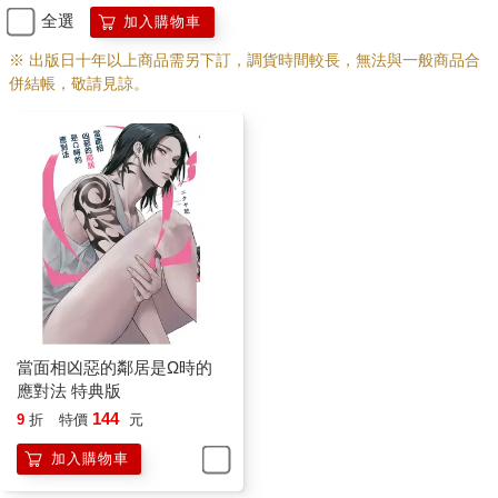
全選
加入購物車
※ 出版日十年以上商品需另下訂，調貨時間較長，無法與一般商品合
併結帳，敬請見諒。
當面相凶惡的鄰居是Ω時的
應對法 特典版
144
9
折
特價
元
加入購物車