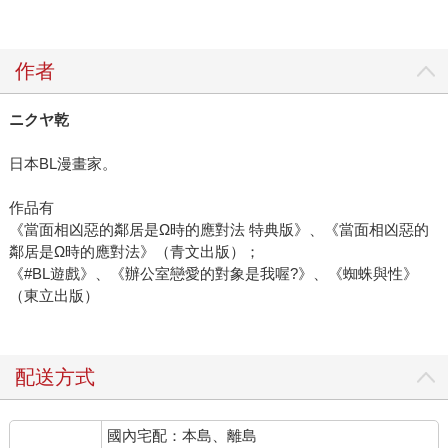
作者
ニクヤ乾
日本BL漫畫家。
作品有
《當面相凶惡的鄰居是Ω時的應對法 特典版》、《當面相凶惡的
鄰居是Ω時的應對法》（青文出版）；
《#BL遊戲》、《辦公室戀愛的對象是我喔?》、《蜘蛛與性》
（東立出版）
配送方式
國內宅配：本島、離島