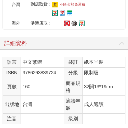
到店取貨：
台灣
不限金額免運費
港澳店取：
海外
詳細資料
語言
中文繁體
裝訂
紙本平裝
ISBN
9786263839724
分級
限制級
商品規
頁數
160
32開13*19cm
格
適讀年
出版地
台灣
成人適讀
齡
注音
級別