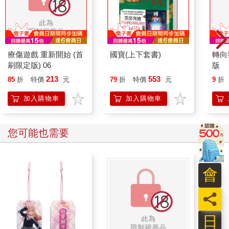
療傷遊戲 重新開始 (首
國寶(上下套書)
轉向
刷限定版) 06
版
213
553
85
折
特價
元
79
折
特價
元
9
折
加入購物車
加入購物車
您可能也需要
會
員
日