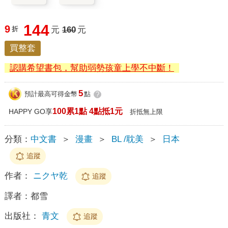
144
9
折
元
160
元
買整套
認購希望書包，幫助弱勢孩童上學不中斷！
5
預計最高可得金幣
點
?
100累1點 4點抵1元
HAPPY GO享
折抵無上限
分類：
中文書
＞
漫畫
＞
BL /耽美
＞
日本
追蹤
作者：
ニクヤ乾
追蹤
譯者：
都雪
出版社：
青文
追蹤