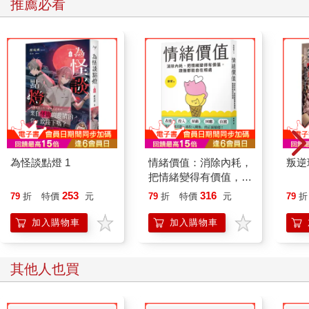
推薦必看
為怪談點燈 1
情緒價值：消除內耗，
叛逆
把情緒變得有價值，跟
誰都能自在相處
253
316
79
折
特價
元
79
折
特價
元
79
折
加入購物車
加入購物車
其他人也買