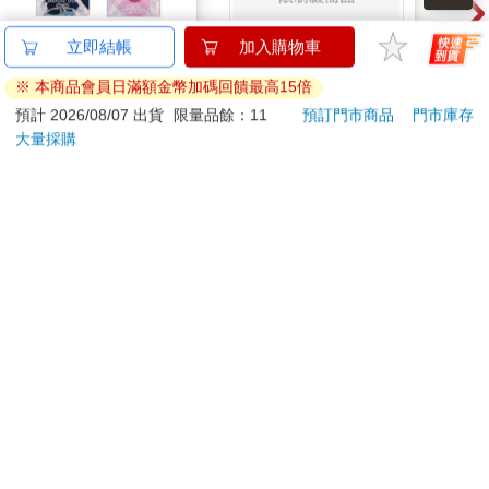
壓克力御守-戀上換裝
與莫名在文藝社的辣妹
超大
立即結帳
加入購物車
娃娃A款
瘋狂色色的事
麗絲
※ 本商品會員日滿額金幣加碼回饋最高15倍
200
280
特價
元
特價
元
特價
預計 2026/08/07 出貨
限量品餘：11
預訂門市商品
門市庫存
大量採購
加入購物車
預購限定
您可能會喜歡
吉伊卡哇 造型貼紙-粉
【KINYO】Penna系
【P
列-輕量高效導熱不沾
3.0