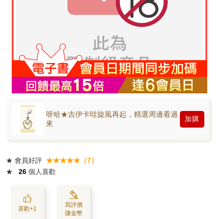
呀哈★吉伊卡哇旋風再起，精選周邊看過
加購
來
★
會員好評
★★★★★（7）
★
26
個人喜歡
寫評價
喜歡+1
賺金幣