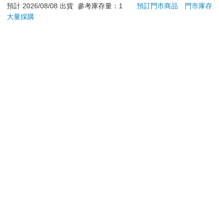
預計 2026/08/08 出貨
參考庫存量：1
預訂門市商品
門市庫存
70
100
特價
元
特價
元
86
折
大量採購
加入購物車
加入購物車
您可能會喜歡
吉伊卡哇 造型貼紙-紫
IMPACT大耳狗 水壺
【太
(500ml)#淺藍
吋壁
IMCMB01LB
機)
67
539
96
折
特價
元
特價
元
1499
加入購物車
加入購物車