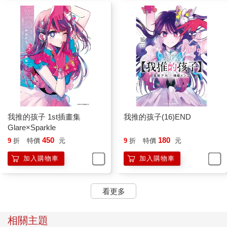
我推的孩子 1st插畫集
我推的孩子(16)END
Glare×Sparkle
450
180
9
折
特價
元
9
折
特價
元
加入購物車
加入購物車
看更多
相關主題