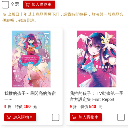
全選
加入購物車
※ 出版日十年以上商品需另下訂，調貨時間較長，無法與一般商品合
併結帳，敬請見諒。
我推的孩子～最閃亮的角宿
我推的孩子： TV動畫第一季
一～
官方設定集 First Report
180
540
9
折
特價
元
9
折
特價
元
加入購物車
加入購物車