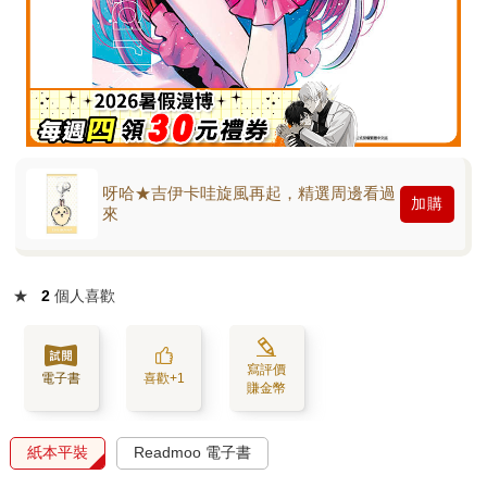
呀哈★吉伊卡哇旋風再起，精選周邊看過
加購
來
★
2
個人喜歡
寫評價
電子書
喜歡+1
賺金幣
紙本平裝
Readmoo 電子書