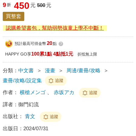
450
9
折
元
500
元
買整套
認購希望書包，幫助弱勢孩童上學不中斷！
20
預計最高可得金幣
點
?
100累1點 4點抵1元
HAPPY GO享
折抵無上限
分類：
中文書
＞
漫畫
＞
周邊/畫冊/攻略
＞
畫冊/攻略/設定集
追蹤
作者：
横槍メンゴ
、
赤坂アカ
追蹤
譯者：
御門幻流
出版社：
青文
追蹤
出版日：
2024/07/31