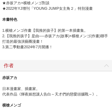
★赤坂アカ×横槍メンゴ對談
★2022年YJ增刊「YOUNG JUMP女主角２」特別漫畫
本書特色
1.横槍メンゴ作畫【我推的孩子】的第一本插畫集。
2.【我推的孩子】是由──赤坂アカ(故事)×横槍メンゴ(作畫)聯手
打造的最強演藝圈漫畫！
3.第二季動畫2024年7月開播！
作者
赤坂アカ
日本漫畫家、插畫家。
代表作品《輝夜姬想讓人告白～天才們的戀愛頭腦戰～》。
横槍メンゴ