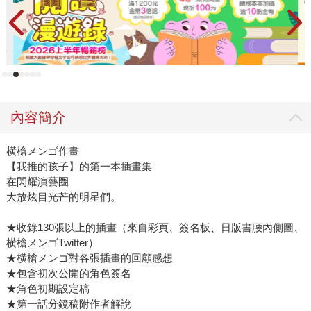
內容簡介
横槍メンゴ作畫
【我推的孩子】的第一本插畫集
在閃耀演藝圈
大放炫目光芒的明星們。
★收錄130張以上的插畫（來自彩頁、簽名板、日版書腰內側圖、
横槍メンゴTwitter）
★横槍メンゴ對各張插畫的回顧感想
★包含初次公開的角色簽名
★角色初期設定稿
★第一話分鏡稿附作者解說