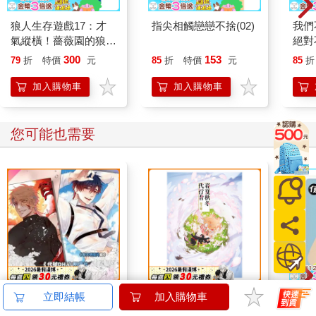
狼人生存遊戲17：才
指尖相觸戀戀不捨(02)
我們
氣縱橫！薔薇園的狼人
絕對
遊戲
行？)
300
153
79
折
特價
元
85
折
特價
元
85
折
加入購物車
加入購物車
您可能也需要
《代號DH.》明信片組
炫光小海報-春夏秋冬
小呸
立即結帳
加入購物車
(黎天)
代行者A款(春)
奶蛋