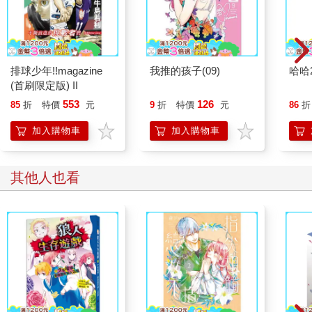
排球少年!!magazine
我推的孩子(09)
哈哈
(首刷限定版) II
553
126
85
折
特價
元
9
折
特價
元
86
折
加入購物車
加入購物車
其他人也看