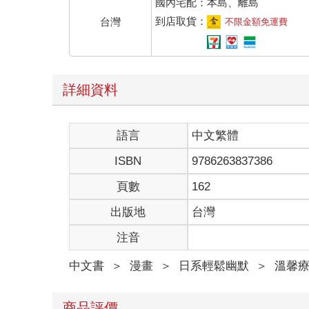
國內宅配：本島、離島
到店取貨：
台灣
不限金額免運費
詳細資料
語言
中文繁體
ISBN
9786263837386
頁數
162
出版地
台灣
注音
中文書
＞
漫畫
＞
日系輕鬆幽默
＞
溫馨
商品評價