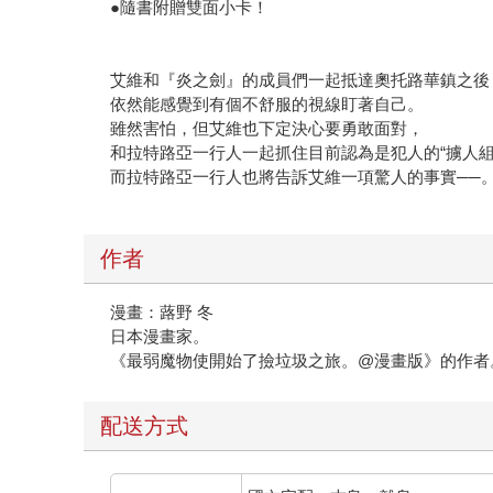
●隨書附贈雙面小卡！
艾維和『炎之劍』的成員們一起抵達奧托路華鎮之後
依然能感覺到有個不舒服的視線盯著自己。
雖然害怕，但艾維也下定決心要勇敢面對，
和拉特路亞一行人一起抓住目前認為是犯人的“擄人組
而拉特路亞一行人也將告訴艾維一項驚人的事實──
作者
漫畫：蕗野 冬
日本漫畫家。
《最弱魔物使開始了撿垃圾之旅。@漫畫版》的作者
配送方式