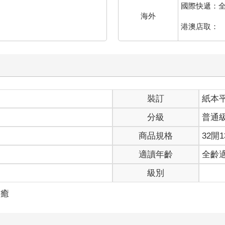
國際快遞：
海外
港澳店取：
裝訂
紙本
分級
普通
商品規格
32開1
適讀年齡
全齡
級別
療癒