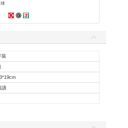
全球
平裝
級
3*19cm
適讀