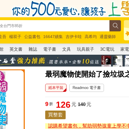
圭吾
楊双子
公益書包
16647續集
吉伊卡哇
高希均
通靈藥師
路邊攤新作
馬斯克
玩具總動員5
超慢跑
館
英文書
雜誌
電子書
文具
玩具親子
3C電玩
家
最弱魔物使開始了撿垃圾之
紙本平裝
Readmoo 電子書
126
9
折
元
140
元
買整套
認購希望書包，幫助弱勢孩童上學不