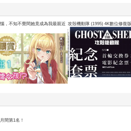
惱，不知不覺間她竟成為我最親近
攻殼機動隊 (1995) 4K數位修復版
上月間第1名！