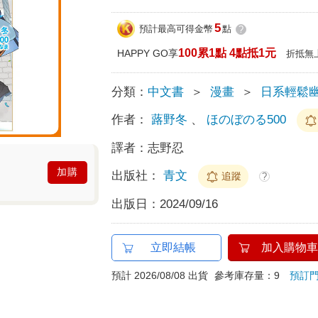
5
預計最高可得金幣
點
?
100累1點 4點抵1元
HAPPY GO享
折抵無
分類：
中文書
＞
漫畫
＞
日系輕鬆
作者：
蕗野冬
、
ほのぼのる500
譯者：
志野忍
加購
出版社：
青文
追蹤
?
出版日：
2024/09/16
立即結帳
加入購物車
預計 2026/08/08 出貨
參考庫存量：9
預訂