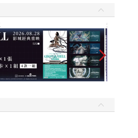
黃色書刊回來了