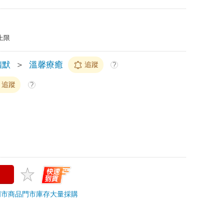
上限
幽默
＞
溫馨療癒
追蹤
?
追蹤
?
門市商品
門市庫存
大量採購