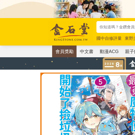
國中自修評量
東野
唯紅花綻放
奧德賽
會員獎勵
中文書
動漫ACG
親子