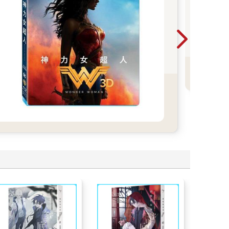
2
鴻
漫