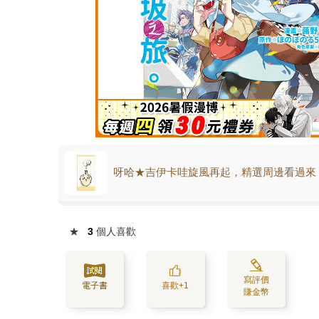
呀哈★吉伊卡哇旋風再起，精選周邊看過來
★
3
個人喜歡
寫評價
電子書
喜歡+1
賺金幣