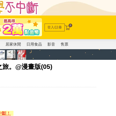
0
登入/註冊
電
居家休閒
日用食品
影音
售票
旅。@漫畫版(05)
中斷！