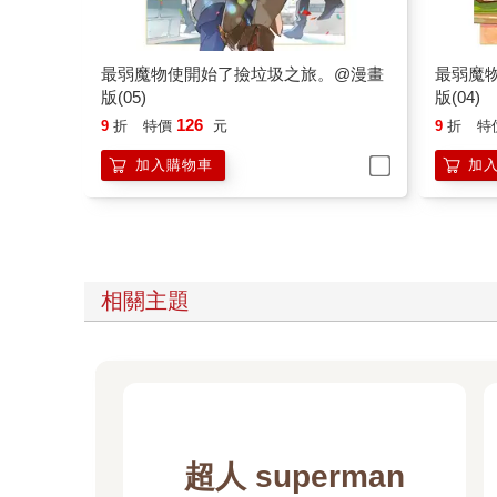
最弱魔物使開始了撿垃圾之旅。@漫畫
最弱魔
版(05)
版(04)
126
9
折
特價
元
9
折
特
加入購物車
加
相關主題
超人 superman