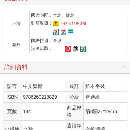
國內宅配：本島、離島
到店取貨：
台灣
不限金額免運費
國際快遞：全球
海外
港澳店取：
詳細資料
語言
中文繁體
裝訂
紙本平裝
ISBN
9786260218829
分級
普通級
商品規
頁數
144
菊8開21*28cm
格
適讀年
出版地
台灣
全齡適讀