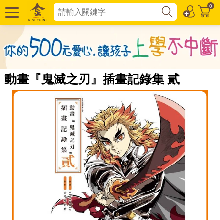
0
動畫『鬼滅之刃』插畫記錄集 貳