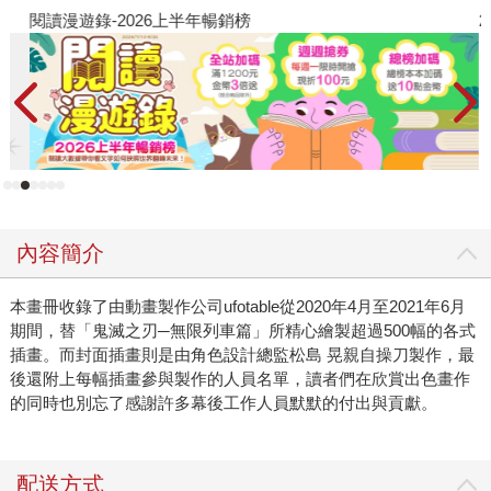
閱讀漫遊錄-2026上半年暢銷榜
2
內容簡介
本畫冊收錄了由動畫製作公司ufotable從2020年4月至2021年6月
期間，替「鬼滅之刃─無限列車篇」所精心繪製超過500幅的各式
插畫。而封面插畫則是由角色設計總監松島 晃親自操刀製作，最
後還附上每幅插畫參與製作的人員名單，讀者們在欣賞出色畫作
的同時也別忘了感謝許多幕後工作人員默默的付出與貢獻。
配送方式