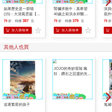
如果歷史是一群喵
腎臟求救中：真希望
演員
(15)：大清風雲篇【萌
40歲之前洪永祥醫師
底外
貓漫畫學歷史】
就告訴我這些事
387
379
79
折
特價
元
79
折
特價
元
79
折
加入購物車
加入購物車
其他人也買
JOJO的奇妙冒險 瘋
狂．鑽石之惡靈的失戀
01
追逐繁星的孩子
鬼滅學