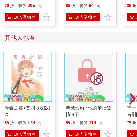
205
94
79
折
特價
元
85
折
特價
元
85
折
加入購物車
加入購物車
其他人也看
青春之箱 (首刷限定版)
惡魔契約 ~他的笨拙愛
等一
25
情~(下)
首刷
179
119
85
折
特價
元
85
折
特價
元
79
折
加入購物車
加入購物車