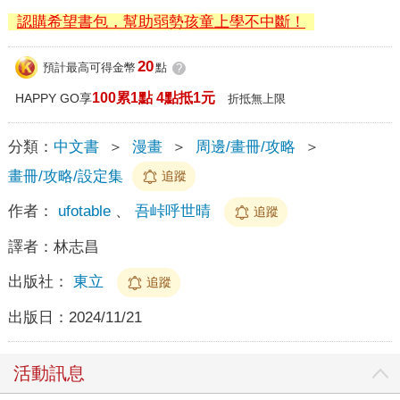
認購希望書包，幫助弱勢孩童上學不中斷！
20
預計最高可得金幣
點
?
100累1點 4點抵1元
HAPPY GO享
折抵無上限
分類：
中文書
＞
漫畫
＞
周邊/畫冊/攻略
＞
畫冊/攻略/設定集
追蹤
作者：
ufotable
、
吾峠呼世晴
追蹤
譯者：
林志昌
出版社：
東立
追蹤
出版日：
2024/11/21
活動訊息