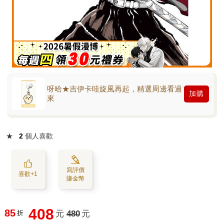
呀哈★吉伊卡哇旋風再起，精選周邊看過
加購
來
★
2
個人喜歡
寫評價
喜歡+1
賺金幣
408
85
折
元
480
元