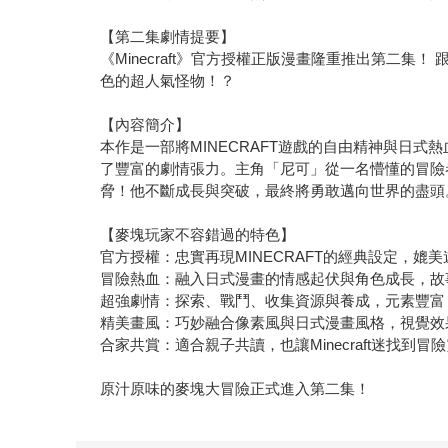
【第二集劇情提要】
《Minecraft》官方授權正版漫畫隆重推出第二
色的超人氣怪物！？
【內容簡介】
本作是一部將MINECRAFT遊戲的自由精神與日
了豐富的劇情張力。主角「尼可」從一名懵懂的冒險
脅！他不斷成長與突破，最終將勇敢邁向世界的盡頭。無
【麥塊玩家不容錯過的特色】
官方授權：忠實再現MINECRAFT的經典設定，媲
冒險熱血：融入日式漫畫的情感起伏與角色成長，故
超強劇情：探索、戰鬥、收集資源與養成，元素豐富
精美畫風：巧妙融合像素風與日式漫畫風格，視覺效
合家共賞：適合親子共讀，也讓Minecraft迷找到冒
原汁原味的麥塊大冒險正式進入第二集！