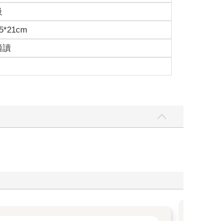
級
5*21cm
適讀