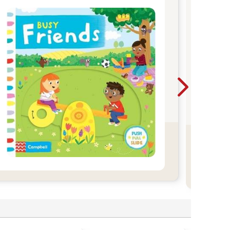
「
一本
是先