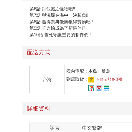
第6話 討伐謎之怪物吧!!
第7話 與沉屍在海中一決勝負!!
第8話 贏得祭典優勝獲得寶物吧!!
第9話 苦力怕成為了新夥伴!?
第10話 誓死守護重要的夥伴們!!
配送方式
國內宅配：本島、離島
到店取貨：
台灣
不限金額免運費
詳細資料
語言
中文繁體