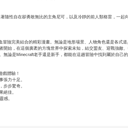
集！ 跟著隨性自在卻勇敢無比的主角尼可，以及冷靜的前人類格雷，一
式熱血冒險完美結合的精彩漫畫。無論是地形場景、人物角色還是各式
者開始，在這個廣袤的方塊世界中探索未知，結交盟友、迎戰強敵、
論是Minecraft老手還是新手，都能在這趟冒險中找到屬於自己
美遊戲體驗！
事張力十足。
，步步驚奇。
果絕佳。
險靈感。