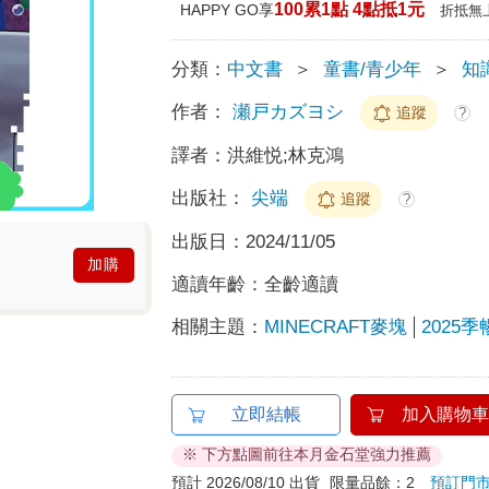
100累1點 4點抵1元
HAPPY GO享
折抵無
分類：
中文書
＞
童書/青少年
＞
知
作者：
瀬戸カズヨシ
追蹤
?
譯者：
洪維悦;林克鴻
出版社：
尖端
追蹤
?
出版日：
2024/11/05
加購
適讀年齡：
全齡適讀
相關主題：
MINECRAFT麥塊
2025
立即結帳
加入購物車
※ 下方點圖前往本月金石堂強力推薦
預計 2026/08/10 出貨
限量品餘：2
預訂門