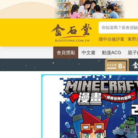
國中自修評量
東野
唯紅花綻放
奧德賽
會員獎勵
中文書
動漫ACG
親子