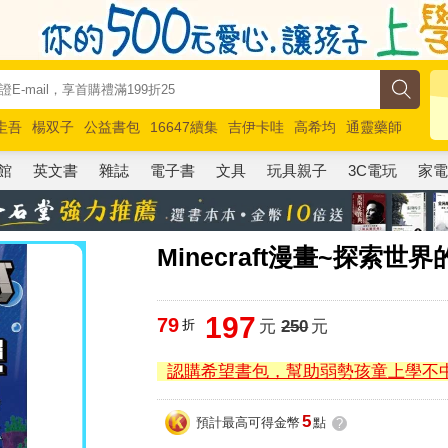
圭吾
楊双子
公益書包
16647續集
吉伊卡哇
高希均
通靈藥師
路邊攤新作
馬斯克
玩具總動員5
超慢跑
館
英文書
雜誌
電子書
文具
玩具親子
3C電玩
家
Minecraft漫畫~探索世界
197
79
折
元
250
元
認購希望書包，幫助弱勢孩童上學不
5
預計最高可得金幣
點
?