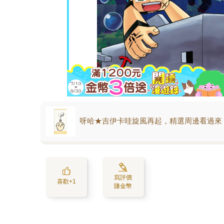
呀哈★吉伊卡哇旋風再起，精選周邊看過來
寫評價
喜歡+1
賺金幣