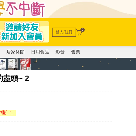
0
登入/註冊
電
居家休閒
日用食品
影音
售票
的盡頭~ 2
中斷！