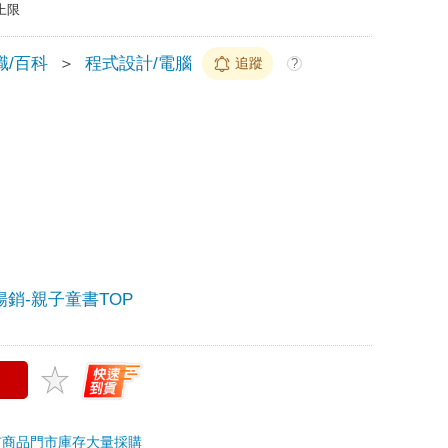
上限
識/百科
＞
程式設計/電腦
追蹤
?
季暢銷-親子童書TOP
市商品
門市庫存
大量採購