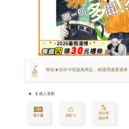
呀哈★吉伊卡哇旋風再起，精選周邊看過來
★
1
個人喜歡
寫評價
電子書
喜歡+1
賺金幣