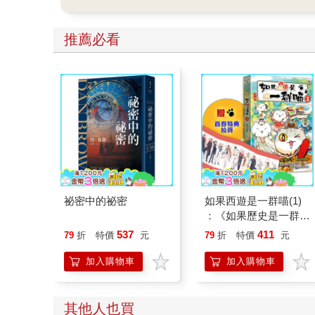
推薦必看
祕密中的祕密
如果西遊是一群喵(1)
：《如果歷史是一群
喵》作者最新力作，附
537
411
79
折
特價
元
79
折
特價
元
【首卷特典】拉頁
加入購物車
加入購物車
其他人也買