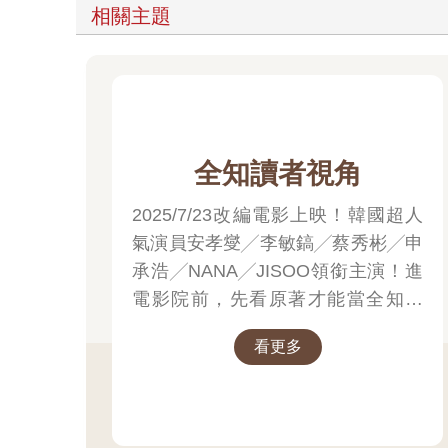
相關主題
全知讀者視角
2025/7/23改編電影上映！韓國超人
氣演員安孝燮╱李敏鎬╱蔡秀彬╱申
承浩╱NANA╱JISOO領銜主演！進
電影院前，先看原著才能當全知讀
者！
看更多