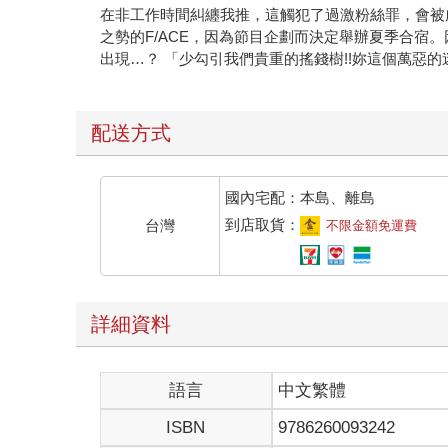
在非工作時間糾纏我推，這觸犯了過激粉絲罪，會被
之勢的F/ACE，因為節目企劃而決定舉辦夏季合宿
出現…？ 「少勾引我們貴重的搖錢樹!!妳這個萬惡的迷
配送方式
國內宅配：本島、離島
到店取貨：
台灣
不限金額免運費
詳細資料
語言
中文繁體
ISBN
9786260093242