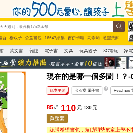
圭吾
楊双子
公益書包
16647續集
吉伊卡哇
高希均
通靈藥師
路邊攤新作
馬斯克
玩具總動員5
超慢跑
館
英文書
雜誌
電子書
文具
玩具親子
3C電玩
家
現在的是哪一個多聞！？-0
?
紙本平裝
金石堂 電子書
Readmoo
110
85
折
元
130
元
買整套
認購希望書包，幫助弱勢孩童上學不