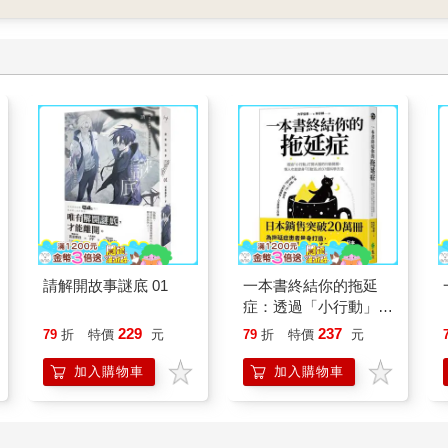
請解開故事謎底 01
一本書終結你的拖延
症：透過「小行動」打
開大腦的行動開關，懶
229
237
79
折
特價
元
79
折
特價
元
人也能變身「行動派」
的37個科學方法
加入購物車
加入購物車