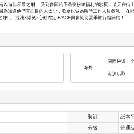
處以遊街示眾之刑。 受到多聞給予過剩粉絲福利的歌夏，某天在街上
。因為知道他們真面目的人太少，歌夏也做為臨時工作人員參戰！ 在
妹!!」 混沌×爆笑×心動確定 F/ACE興奮期待夏季旅行篇開始！
國際快遞：
海外
港澳店取：
裝訂
紙本
分級
普通