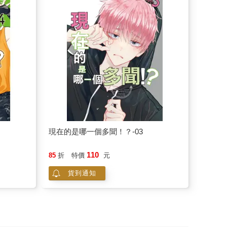
現在的是哪一個多聞！？-03
110
85
折
特價
元
貨到通知