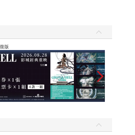
黃色書刊回來了