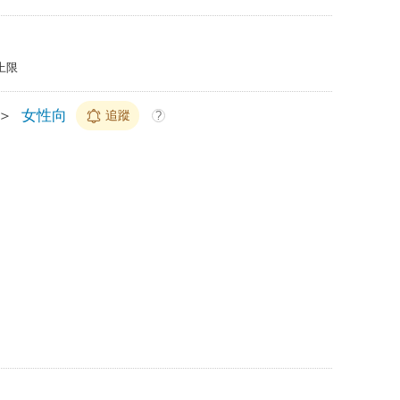
上限
＞
女性向
追蹤
?