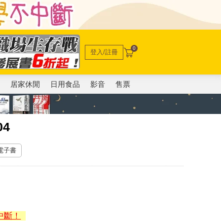
0
登入/註冊
電
居家休閒
日用食品
影音
售票
4
 電子書
中斷！