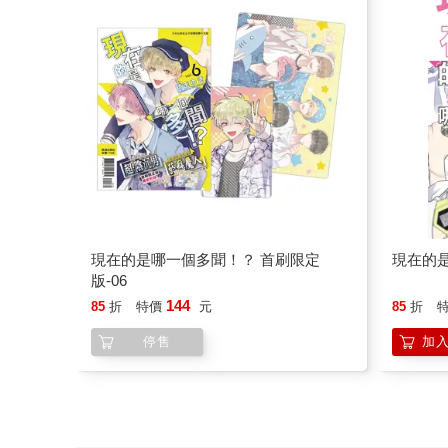
現在的是哪一個多聞！？ 首刷限定
現在的是
版-06
144
85
折
特價
元
85
折
停售
加