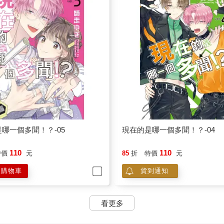
哪一個多聞！？-05
現在的是哪一個多聞！？-04
110
110
特價
元
85
折
特價
元
入購物車
貨到通知
看更多