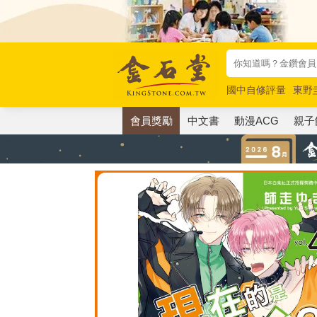
國中自修評量
東野
唯紅花綻放
奧德賽
會員獎勵
中文書
動漫ACG
親子