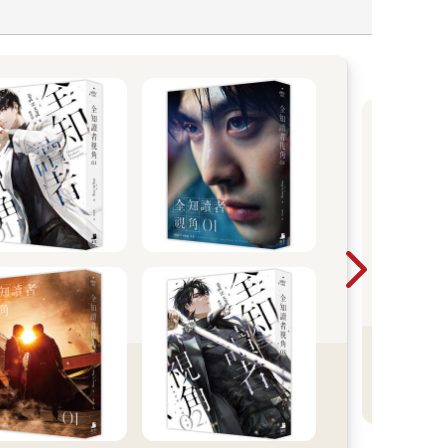
【
界
B
東立
品百
不
麼？
對了