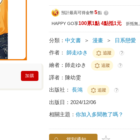
5
預計最高可得金幣
點
?
100累1點 4點抵1元
HAPPY GO享
折抵無
分類：
中文書
＞
漫畫
＞
日系戀愛
作者：
師走ゆき
追蹤
?
繪者：
師走ゆき
追蹤
?
加購
譯者：
陳幼雯
出版社：
長鴻
追蹤
?
出版日：
2024/12/06
相關主題：
你加入多聞教了嗎？
貨到通知