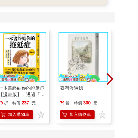
一本書終結你的拖延症
臺灣漫遊錄
請解開故
【漫畫版】：透過「小
行動」打開大腦的行動
237
300
79
折
特價
元
79
折
特價
元
79
折
開關，懶人也能變身
「行動派」的37個科
加入購物車
加入購物車
加
學方法