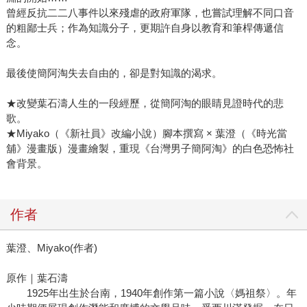
曾經反抗二二八事件以來殘虐的政府軍隊，也嘗試理解不同口音
的粗鄙士兵；作為知識分子，更期許自身以教育和筆桿傳遞信
念。
最後使簡阿淘失去自由的，卻是對知識的渴求。
★改變葉石濤人生的一段經歷，從簡阿淘的眼睛見證時代的悲
歌。
★Miyako（《新社員》改編小說）腳本撰寫 × 葉澄（《時光當
舖》漫畫版）漫畫繪製，重現《台灣男子簡阿淘》的白色恐怖社
會背景。
作者
葉澄、Miyako(作者)
原作｜葉石濤
1925年出生於台南，1940年創作第一篇小說〈媽祖祭〉。年