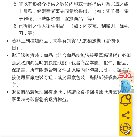
MOTOR汽車百科8月
【電子書】長得太帥
韓國S
2026第489期
了，全都原諒你！
山鬼
450
190
86
特價
元
75
折
特價
元
59
折
200
加入購物車
電子書
訂購/退換貨須知
加入金石堂 LINE 官方帳號『完成綁定』，隨時掌握出貨動
態：