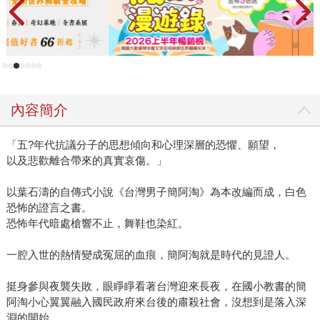
內容簡介
「五?年代抗議分子的思想傾向和心理深層的恐懼、願望，
以及悲歡離合帶來的真實哀傷。」
以葉石濤的自傳式小說《台灣男子簡阿淘》為本改編而成，白色
恐怖的證言之書。
恐怖年代暗處槍響不止，舞鞋也染紅。
一腔入世的熱情變成冤屈的血痕，簡阿淘就是時代的見證人。
挺身參與夜襲失敗，眼睜睜看著台灣迎來長夜，在國小教書的簡
阿淘小心翼翼融入國民政府來台後的肅殺社會，沒想到是落入深
淵的開始……