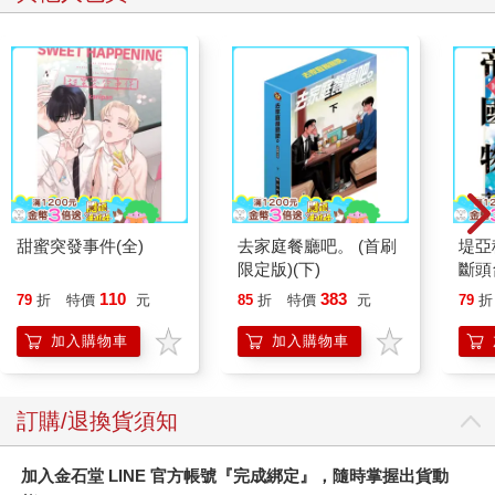
腎臟求救中：真希望
祕密中的祕密
請解
40歲之前洪永祥醫師
就告訴我這些事
379
537
79
折
特價
元
79
折
特價
元
79
折
加入購物車
加入購物車
其他人也買