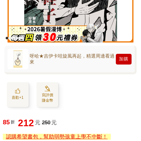
呀哈★吉伊卡哇旋風再起，精選周邊看過
加購
來
寫評價
喜歡+1
賺金幣
212
85
折
元
250
元
認購希望書包，幫助弱勢孩童上學不中斷！