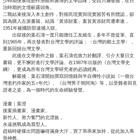
少時期便展現創作潛能和廣博的文學品味，受西川滿發掘，在日
治時期的文壇嶄露頭角。
二戰結束後深入本土創作，對殖民現實與現實困苦有所體認，卻
因為購入左派書籍、結識「黃添財案」案首黃添財而遭牽連，
1951年被國防部逮捕入獄。
出獄後的葉石濤一度只能擔任工友維生，多年不曾提筆。直
到1965年，再次發表對台灣文學的評論：〈台灣的鄉土文學〉，
重新回歸台灣文學。
此後在文學創作之餘，葉石濤也致力於翻譯、引介大量日文
書籍，更不懈於進行文學評論。在1987年出版的《台灣文學史
綱》，更成為所有台灣文學研究者的必讀經典。
解嚴後，葉石濤開始撰寫回憶錄與半自傳性小說如《一個台
灣老朽作家的五○年代》、《台灣男子簡阿淘》等，以受難者與見
證者之姿，為一個時代的生命經驗發聲。
漫畫｜葉澄
接案插畫家、漫畫家。
新竹人、努力奮鬥的北漂族，
永遠挑戰成為晨型人。
趕稿時硬碟出問題嚇得滿身大汗，買了乖乖來加持，從此加入乖
乖神教。