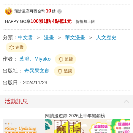
10
預計最高可得金幣
點
?
100累1點 4點抵1元
HAPPY GO享
折抵無上限
分類：
中文書
＞
漫畫
＞
華文漫畫
＞
人文歷史
追蹤
作者：
葉澄、Miyako
追蹤
出版社：
奇異果文創
追蹤
出版日：
2024/11/29
活動訊息
閱讀漫遊錄-2026上半年暢銷榜
2