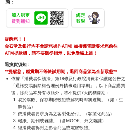
甜蜜突發事件(全)
去家庭餐廳吧。 (首刷
堤亞
限定版)(下)
斷頭
後的
110
383
79
折
特價
元
85
折
特價
元
79
折
版(10
加入購物車
加入購物車
您可能會喜歡