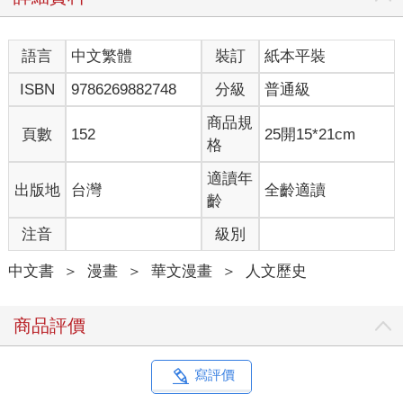
語言
中文繁體
裝訂
紙本平裝
ISBN
9786269882748
分級
普通級
商品規
頁數
152
25開15*21cm
格
適讀年
出版地
台灣
全齡適讀
齡
注音
級別
中文書
＞
漫畫
＞
華文漫畫
＞
人文歷史
商品評價
寫評價