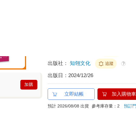
40
預計最高可得金幣
點
?
100累1點 4點抵1元
HAPPY GO享
折抵無
分類：
中文書
＞
漫畫
＞
周邊/畫冊
作者：
嗶哩嗶哩嗶夢
追蹤
?
出版社：
知翎文化
追蹤
?
出版日：
2024/12/26
加購
立即結帳
加入購物車
預計 2026/08/08 出貨
參考庫存量：2
預訂