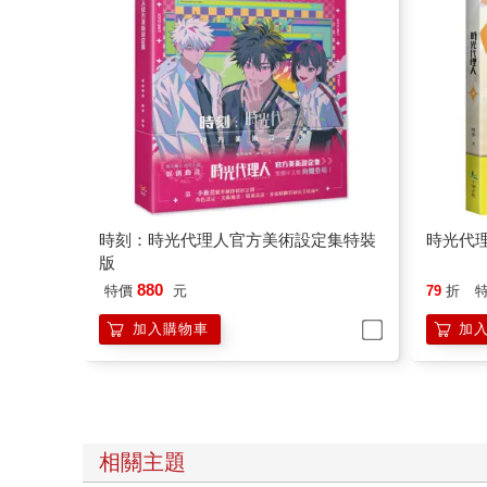
時刻：時光代理人官方美術設定集特裝
時光代理
版
880
特價
元
79
折
加入購物車
加
相關主題