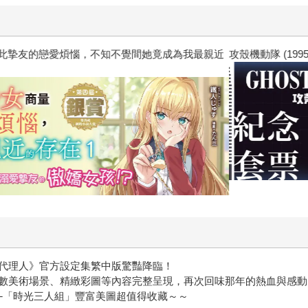
惱，不知不覺間她竟成為我最親近
攻殼機動隊 (1995) 4K數位修復版
光代理人》官方設定集繁中版驚豔降臨！
數美術場景、精緻彩圖等內容完整呈現，再次回味那年的熱血與感動
─「時光三人組」豐富美圖超值得收藏～～