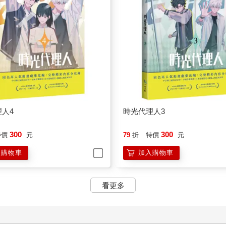
人4
時光代理人3
300
300
特價
元
79
折
特價
元
入購物車
加入購物車
看更多