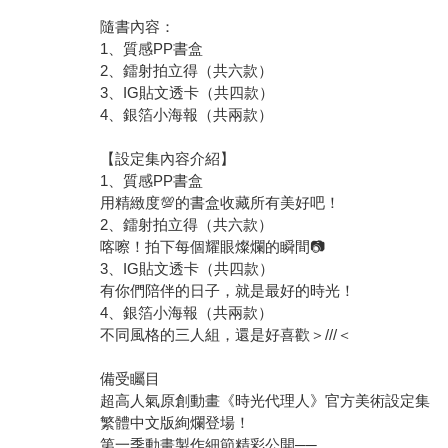
1、質感PP書盒
2、鐳射拍立得（共六款）
3、IG貼文透卡（共四款）
4、銀箔小海報（共兩款）
【設定集內容介紹】
1、質感PP書盒
用精緻度💯的書盒收藏所有美好吧！
2、鐳射拍立得（共六款）
喀嚓！拍下每個耀眼燦爛的瞬間📷
3、IG貼文透卡（共四款）
有你們陪伴的日子，就是最好的時光！
4、銀箔小海報（共兩款）
不同風格的三人組，還是好喜歡＞///＜
備受矚目
超高人氣原創動畫《時光代理人》官方美術設定集
繁體中文版絢爛登場！
第一季動畫製作細節精彩公開──
角色設定、美術場景、導演訪談，多張精緻彩圖完美