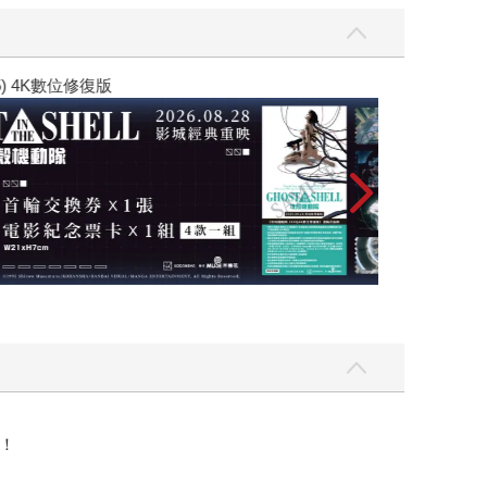
黃色書刊回來了
！