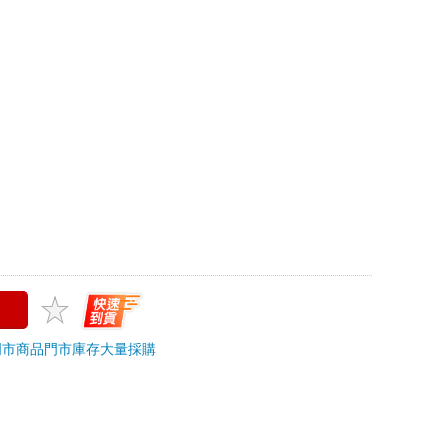
上限
/攻略
＞
畫冊/攻略/設定集
追蹤
?
門市商品
門市庫存
大量採購