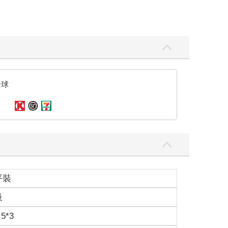
全球
平裝
級
.5*3
適讀