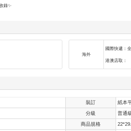
國際快遞：
海外
港澳店取：
裝訂
紙本
分級
普通
商品規格
22*29
適讀年齡
全齡