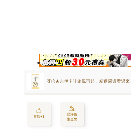
呀哈★吉伊卡哇旋風再起，精選周邊看過來
寫評價
喜歡+1
賺金幣
活動訊息