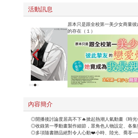
原本只是跟全校第一美少女商量彼此摯友的戀愛煩
的存在（１）
內容簡介
◎開播後討論度居高不下🔥掀起熱潮人氣動畫《時
◎收錄第一季動畫製作細節，眾角色人物設定、各集
◎多項隨書贈品絕對令人心動❤️小時、陸光、喬苓─
隨書內容：