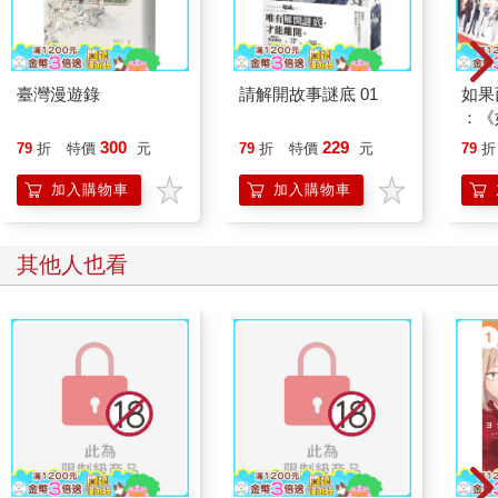
臺灣漫遊錄
請解開故事謎底 01
如果
：《
喵》
300
229
79
折
特價
元
79
折
特價
元
79
折
【首
加入購物車
加入購物車
其他人也看