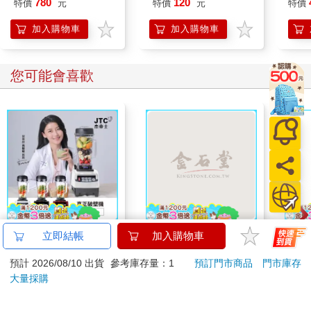
780
120
特價
元
特價
元
特價
加入購物車
加入購物車
您可能會喜歡
JTC杰帝士三匹馬力智
【電子書】蔬菜的理髮
【P
立即結帳
加入購物車
能萬用調理機-TM-
店
3.0
預計 2026/08/10 出貨
參考庫存量：1
預訂門市商品
門市庫存
800-黑-公司貨(真正破
黑 
8300
259
特價
元
特價
元
95
折
13500
壁機/高敏敏推薦)
大量採購
加入購物車
電子書