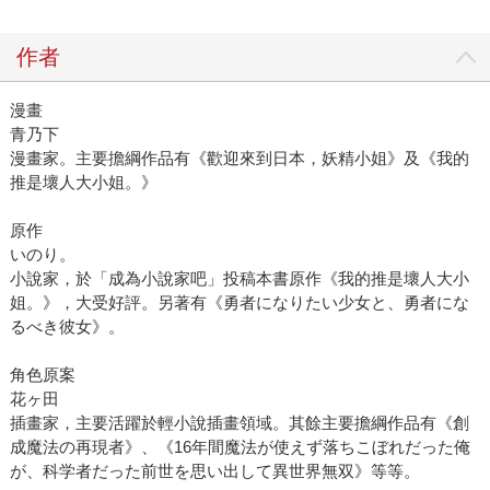
作者
漫畫
青乃下
漫畫家。主要擔綱作品有《歡迎來到日本，妖精小姐》及《我的
推是壞人大小姐。》
原作
いのり。
小說家，於「成為小說家吧」投稿本書原作《我的推是壞人大小
姐。》，大受好評。另著有《勇者になりたい少女と、勇者にな
るべき彼女》。
角色原案
花ヶ田
插畫家，主要活躍於輕小說插畫領域。其餘主要擔綱作品有《創
成魔法の再現者》、《16年間魔法が使えず落ちこぼれだった俺
が、科学者だった前世を思い出して異世界無双》等等。