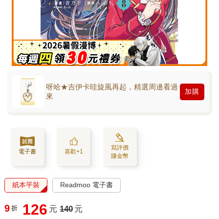
呀哈★吉伊卡哇旋風再起，精選周邊看過
加購
來
寫評價
電子書
喜歡+1
賺金幣
紙本平裝
Readmoo 電子書
126
9
折
元
140
元