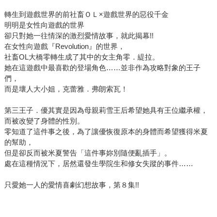
轉生到遊戲世界的前社畜ＯＬ×遊戲世界的惡役千金
明明是女性向遊戲的世界
卻只對她一往情深的激烈愛情故事，就此揭幕!!
在女性向遊戲『Revolution』的世界，
社畜OL大橋零轉生成了其中的女主角零．緹拉。
她在這遊戲中最喜歡的登場角色……並非作為攻略對象的王子
們，
而是壞人大小姐，克蕾雅．弗朗索瓦！
第三王子．優其實是因為母親莉雪王后希望她具有王位繼承權，
而被改變了身體的性別。
零知道了這件事之後，為了讓優恢復原本的身體而希望獲得米夏
的幫助，
但是卻反而被米夏警告「這件事妳別隨便亂插手」。
處在這種情況下，居然還發生學院生和修女失蹤的事件……
只愛她一人的愛情喜劇幻想故事，第８集!!