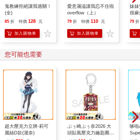
鬼教練拒絕讓我過關！
愛意滿溢讓我忍不住啦
妹妹
(全)
overflow（上）
很麻煩
128
110
85
折
特價
元
79
折
特價
元
79
折
加入購物車
加入購物車
您可能也需要
超大壓克力立牌-莉可
ぷぅ崎ぷぅ奈2026 大
哆啦
麗絲D款(瀧奈)
頭貼風壓克力鑰匙圈-
Sup
Q版楓旗袍ver
遊卡