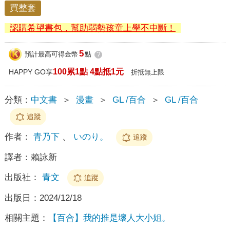
買整套
認購希望書包，幫助弱勢孩童上學不中斷！
5
預計最高可得金幣
點
?
100累1點 4點抵1元
HAPPY GO享
折抵無上限
分類：
中文書
＞
漫畫
＞
GL /百合
＞
GL /百合
追蹤
作者：
青乃下
、
いのり。
追蹤
譯者：
賴詠新
出版社：
青文
追蹤
出版日：
2024/12/18
相關主題：
【百合】我的推是壞人大小姐。