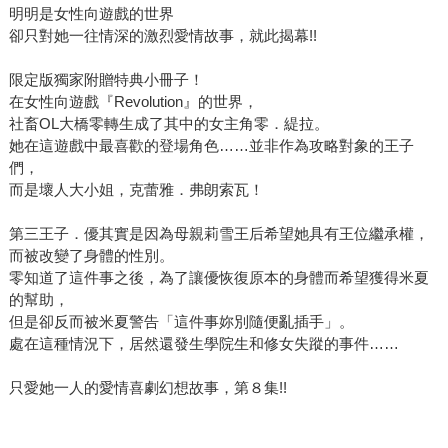
明明是女性向遊戲的世界
卻只對她一往情深的激烈愛情故事，就此揭幕!!
限定版獨家附贈特典小冊子！
在女性向遊戲『Revolution』的世界，
社畜OL大橋零轉生成了其中的女主角零．緹拉。
她在這遊戲中最喜歡的登場角色……並非作為攻略對象的王子
們，
而是壞人大小姐，克蕾雅．弗朗索瓦！
第三王子．優其實是因為母親莉雪王后希望她具有王位繼承權，
而被改變了身體的性別。
零知道了這件事之後，為了讓優恢復原本的身體而希望獲得米夏
的幫助，
但是卻反而被米夏警告「這件事妳別隨便亂插手」。
處在這種情況下，居然還發生學院生和修女失蹤的事件……
只愛她一人的愛情喜劇幻想故事，第８集!!