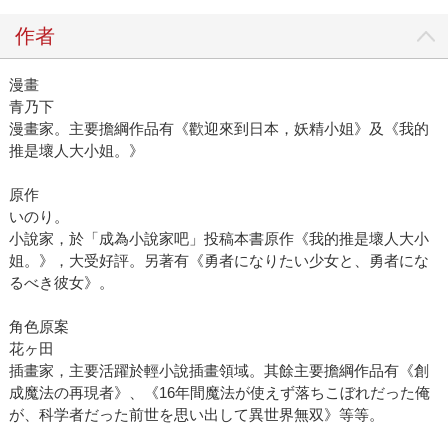
作者
漫畫
青乃下
漫畫家。主要擔綱作品有《歡迎來到日本，妖精小姐》及《我的
推是壞人大小姐。》
原作
いのり。
小說家，於「成為小說家吧」投稿本書原作《我的推是壞人大小
姐。》，大受好評。另著有《勇者になりたい少女と、勇者にな
るべき彼女》。
角色原案
花ヶ田
插畫家，主要活躍於輕小說插畫領域。其餘主要擔綱作品有《創
成魔法の再現者》、《16年間魔法が使えず落ちこぼれだった俺
が、科学者だった前世を思い出して異世界無双》等等。