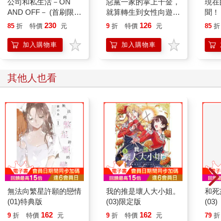
公司和私生活－ON
惡黨一家的掌上千金，
現在
AND OFF－ (首刷限定
就算轉生到女性向遊戲
聞！？
版) 04
裡也還是黑道大小姐。
230
126
85
折
特價
元
9
折
特價
元
85
折
@COMIC(01)～最高
等級的反派大人，我不
加入購物車
加入購物車
需要你的溺愛！～
其他人也看
無法向繁星許願的戀情
我的推是壞人大小姐。
和死
(01)特典版
(03)限定版
(03)
162
162
9
折
特價
元
9
折
特價
元
79
折