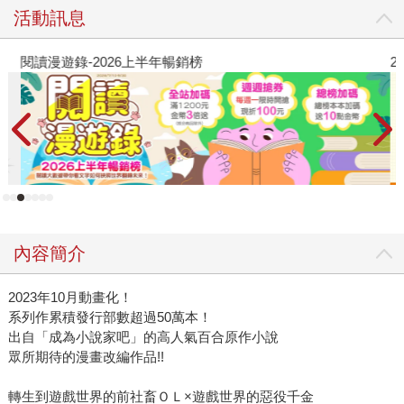
活動訊息
閱讀漫遊錄-2026上半年暢銷榜
2
內容簡介
2023年10月動畫化！
系列作累積發行部數超過50萬本！
出自「成為小說家吧」的高人氣百合原作小說
眾所期待的漫畫改編作品!!
轉生到遊戲世界的前社畜ＯＬ×遊戲世界的惡役千金