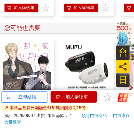
加入購物車
加入購物車
您可能也需要
會
員
日
那個Alpha旁邊的Beta
MUFU V40S【附64G
米諾
立即結帳
加入購物車
①
記憶卡】前後鏡頭 側
壓帶
※ 本商品會員日滿額金幣加碼回饋最高15倍
邊款 汽機車行車記錄
580
2990
特價
元
特價
元
7
折
器
預計 2026/08/07 出貨
限量品餘：2
預訂門市商品
門市庫存
大量採購
加入購物車
加入購物車