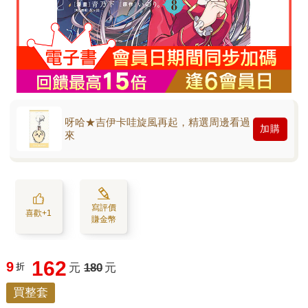
呀哈★吉伊卡哇旋風再起，精選周邊看過
加購
來
寫評價
喜歡+1
賺金幣
162
9
折
元
180
元
買整套