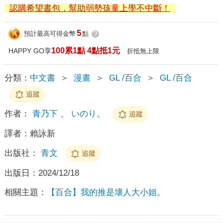
認購希望書包，幫助弱勢孩童上學不中斷！
5
預計最高可得金幣
點
?
100累1點 4點抵1元
HAPPY GO享
折抵無上限
分類：
中文書
＞
漫畫
＞
GL /百合
＞
GL /百合
追蹤
作者：
青乃下
、
いのり。
追蹤
譯者：
賴詠新
出版社：
青文
追蹤
出版日：
2024/12/18
相關主題：
【百合】我的推是壞人大小姐。