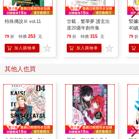
特殊傳說Ⅲ vol.11
廿載．繁華夢 護玄出
腎臟
道20週年創作集
40
就告
253
315
79
折
特價
元
79
折
特價
元
79
折
加入購物車
加入購物車
其他人也買