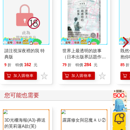
請注視深夜裡的我 特
世界上最透明的故事
既然
典版
（日本出版界話題作，
抱你吧
只有紙本書可以體驗的
162
284
9
折
特價
元
79
折
特價
元
85
折
感動）
加入購物車
加入購物車
您可能也需要
3D光柵海報(A3)-葬送
露露修女與惡魔ＡＵ②
的芙莉蓮A款(芙)