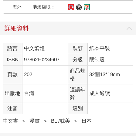
港澳店取：
海外
詳細資料
語言
中文繁體
裝訂
紙本平裝
ISBN
9786260234607
分級
限制級
商品規
頁數
202
32開13*19cm
格
適讀年
出版地
台灣
成人適讀
齡
注音
級別
中文書
＞
漫畫
＞
BL /耽美
＞
日本