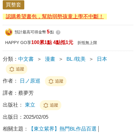
買整套
認購希望書包，幫助弱勢孩童上學不中斷！
5
預計最高可得金幣
點
?
100累1點 4點抵1元
HAPPY GO享
折抵無上限
分類：
中文書
＞
漫畫
＞
BL /耽美
＞
日本
追蹤
作者：
日ノ原巡
追蹤
譯者：
蔡夢芳
出版社：
東立
追蹤
出版日：
2025/02/05
相關主題：
【東立紫界】熱門BL作品百選