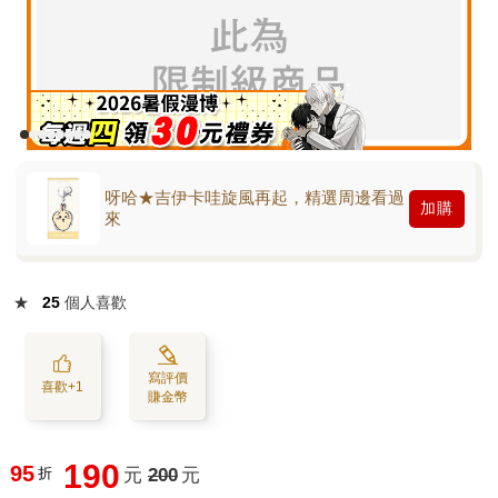
呀哈★吉伊卡哇旋風再起，精選周邊看過
加購
來
★
25
個人喜歡
寫評價
喜歡+1
賺金幣
190
95
折
元
200
元