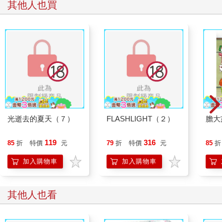
其他人也買
光逝去的夏天（７）
FLASHLIGHT（２）
膽大
119
316
85
折
特價
元
79
折
特價
元
85
折
加入購物車
加入購物車
其他人也看