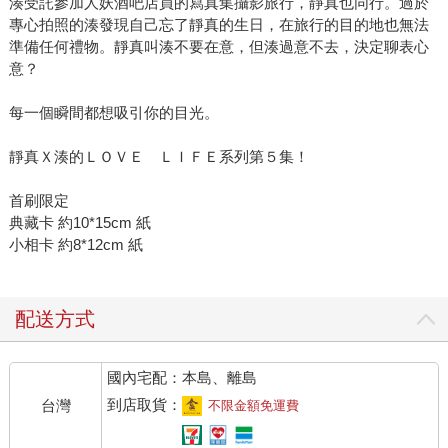
湊受託參加人妖酒吧店員的寫真集攝影旅行，靜真也同行。過於
專心拍照的湊發現自己忘了靜真的生日，在旅行的目的地也無法
準備任何禮物。靜真叫湊不要在意，但湊過意不去，決定聊表心
意？
每一個瞬間都想吸引你的目光。
靜真Ｘ湊的ＬＯＶＥ ＬＩＦＥ系列第５集！
首刷限定
典藏卡 約10*15cm 紙
小相卡 約8*12cm 紙
配送方式
國內宅配：本島、離島
到店取貨：
台灣
不限金額免運費