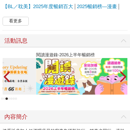
【BL／耽美】2025年度暢銷百大
2025暢銷榜—漫畫
看更多
活動訊息
閱讀漫遊錄-2026上半年暢銷榜
2
內容簡介