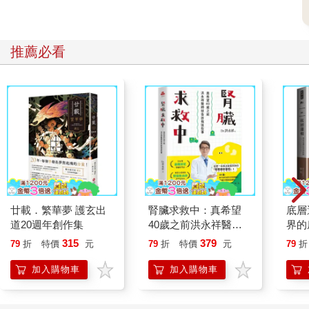
推薦必看
廿載．繁華夢 護玄出
腎臟求救中：真希望
底層
道20週年創作集
40歲之前洪永祥醫師
界的
就告訴我這些事
315
379
79
折
特價
元
79
折
特價
元
79
折
加入購物車
加入購物車