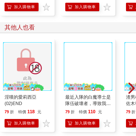
「行
加入購物車
加入購物車
學方
其他人也看
淫嘆的愛莉西亞
最近入隊的白魔導士是
渣男
(02)END
隊伍破壞者，導致我的
佐木
異世界冒險者生活產生
118
110
79
折
特價
元
79
折
特價
元
79
折
崩壞的危機(04)
加入購物車
加入購物車