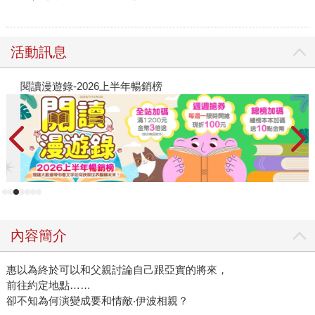
活動訊息
閱讀漫遊錄-2026上半年暢銷榜
2
內容簡介
惠以為終於可以和父親討論自己跟亞實的將來，
前往約定地點……
卻不知為何演變成要和情敵‧伊波相親？