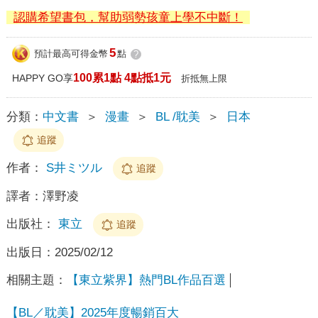
認購希望書包，幫助弱勢孩童上學不中斷！
5
預計最高可得金幣
點
?
100累1點 4點抵1元
HAPPY GO享
折抵無上限
分類：
中文書
＞
漫畫
＞
BL /耽美
＞
日本
追蹤
作者：
S井ミツル
追蹤
譯者：
澤野凌
出版社：
東立
追蹤
出版日：
2025/02/12
相關主題：
【東立紫界】熱門BL作品百選
【BL／耽美】2025年度暢銷百大