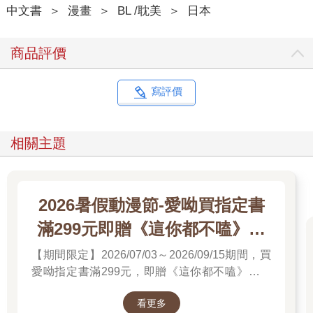
中文書
＞
漫畫
＞
BL /耽美
＞
日本
商品評價
寫評價
相關主題
2026暑假動漫節-愛呦買指定書
滿299元即贈《這你都不嗑》文
件夾
【期間限定】2026/07/03～2026/09/15期間，買
愛呦指定書滿299元，即贈《這你都不嗑》文件
夾！單筆訂單不累贈，數量有限，送完為止！
看更多