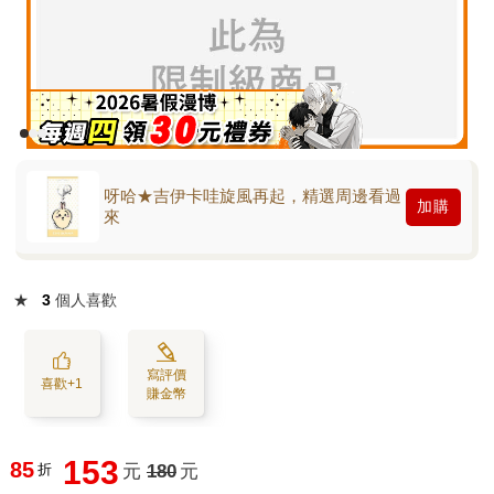
呀哈★吉伊卡哇旋風再起，精選周邊看過
加購
來
★
3
個人喜歡
寫評價
喜歡+1
賺金幣
153
85
折
元
180
元