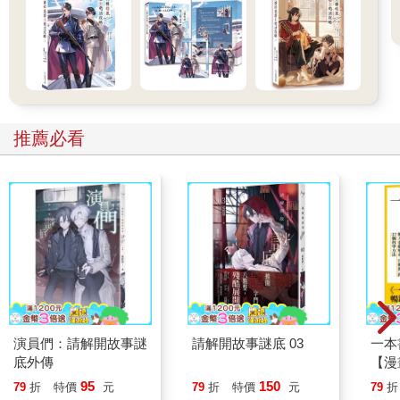
推薦必看
演員們：請解開故事謎
請解開故事謎底 03
一本
底外傳
【漫
行動
95
150
79
折
特價
元
79
折
特價
元
79
折
開關