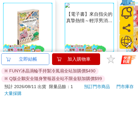
Pokecology an
【電子書】來自指尖的
【日本
立即結帳
加入購物車
Illustrated Guide to
真摯熱情～輕浮男消防
鷗】
※ FUNY冰晶渦輪手持製冷風扇全站加購價$490
Pokemon Ecology
員帶著熱烈眼神擁抱我
(8款
513
39
9
折
特價
元
特價
元
69
折
(Pokemon Pikachu
～(第16話)
Kit
※ Q版企鵝安全隨身警報器全站不限金額加購價$99
Press)
企鵝
加入購物車
電子書
預計 2026/08/11 出貨
限量品餘：1
預訂門市商品
門市庫存
大量採購
訂購/退換貨須知
加入金石堂 LINE 官方帳號『完成綁定』，隨時掌握出貨動
態：