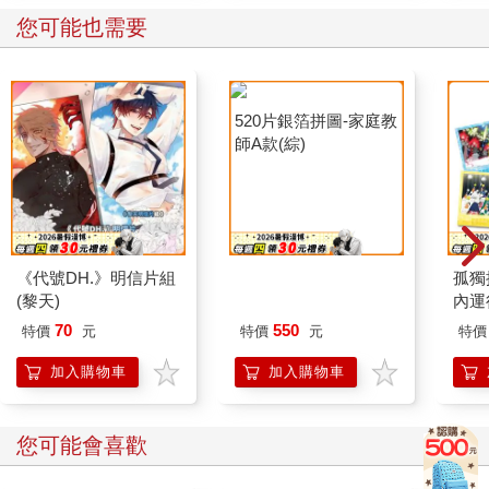
您可能也需要
520片銀箔拼圖-家庭教
師A款(綜)
《代號DH.》明信片組
孤獨
(黎天)
內運
70
550
特價
元
特價
元
特價
加入購物車
加入購物車
您可能會喜歡