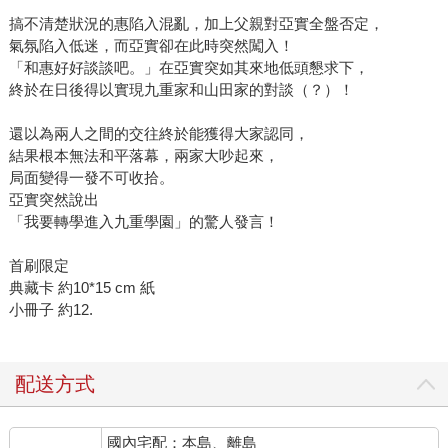
搞不清楚狀況的惠陷入混亂，加上父親對亞實全盤否定，
氣氛陷入低迷，而亞實卻在此時突然闖入！
「和惠好好談談吧。」在亞實突如其來地低頭懇求下，
終於在日後得以實現九重家和山田家的對談（？）！
還以為兩人之間的交往終於能獲得大家認同，
結果根本無法和平落幕，兩家大吵起來，
局面變得一發不可收拾。
亞實突然說出
「我要轉學進入九重學園」的驚人發言！
首刷限定
典藏卡 約10*15 cm 紙
小冊子 約12.
配送方式
國內宅配：本島、離島