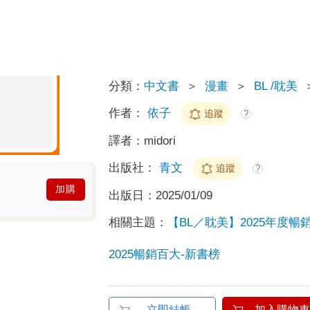
5
預計最高可得金幣
點
?
100累1點 4點抵1元
HAPPY GO享
折抵無
分類：
中文書
＞
漫畫
＞
BL /耽美
作者：
依子
追蹤
?
譯者：
midori
出版社：
青文
追蹤
?
加購
出版日：
2025/01/09
相關主題：
【BL／耽美】2025年度暢
2025暢銷百大-新書榜
立即結帳
加入購物車