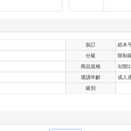
裝訂
紙本
分級
限制
商品規格
32開1
適讀年齡
成人
級別
寫評價