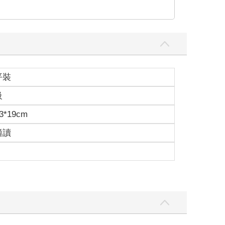
平裝
級
3*19cm
適讀