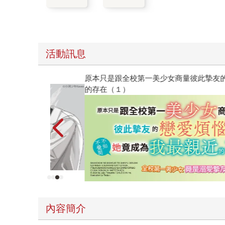
活動訊息
原本只是跟全校第一美少女商量彼此摯友的戀愛煩
的存在（１）
內容簡介
★隱藏一片真心的狂妄年少攻x難忘舊情的純情可愛