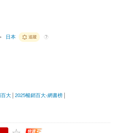
上限
＞
日本
追蹤
?
銷百大
2025暢銷百大-網書榜