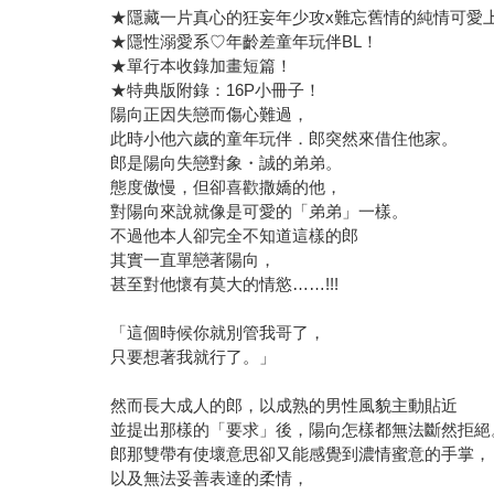
★隱性溺愛系♡年齡差童年玩伴BL！
★單行本收錄加畫短篇！
★特典版附錄：16P小冊子！
陽向正因失戀而傷心難過，
此時小他六歲的童年玩伴．郎突然來借住他家。
郎是陽向失戀對象・誠的弟弟。
態度傲慢，但卻喜歡撒嬌的他，
對陽向來說就像是可愛的「弟弟」一樣。
不過他本人卻完全不知道這樣的郎
其實一直單戀著陽向，
甚至對他懷有莫大的情慾……!!!
「這個時候你就別管我哥了，
只要想著我就行了。」
然而長大成人的郎，以成熟的男性風貌主動貼近
並提出那樣的「要求」後，陽向怎樣都無法斷然拒絕
郎那雙帶有使壞意思卻又能感覺到濃情蜜意的手掌，
以及無法妥善表達的柔情，
讓陽向的身心不斷遭受折磨……!?