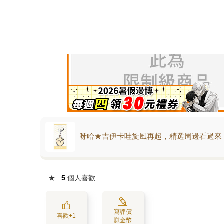
呀哈★吉伊卡哇旋風再起，精選周邊看過來
★
5
個人喜歡
寫評價
喜歡+1
賺金幣