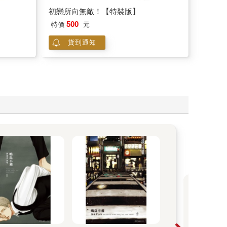
500
特價
元
貨到通知
《
人
本