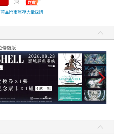
市商品
門市庫存
大量採購
黃色書刊回來了