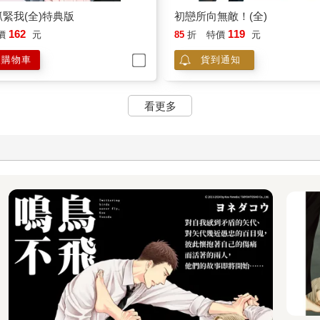
162
119
價
元
85
折
特價
元
入購物車
貨到通知
看更多