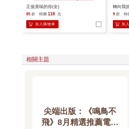
119
85
折
特價
元
9
折
特
加入購物車
加
相關主題
尖端出版：《鳴鳥不
飛》8月精選推薦電子
書展
2026/8/5 ~ 2026/8/31 單書75折